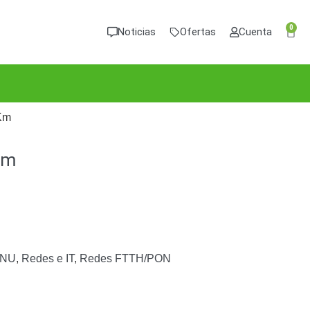
0
Noticias
Ofertas
Cuenta
Km
Km
ONU
,
Redes e IT
,
Redes FTTH/PON