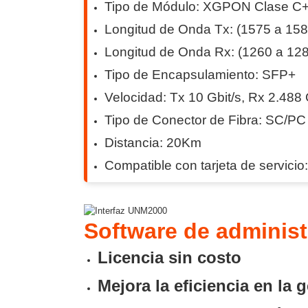
Tipo de Módulo: XGPON Clase C
Software VMS y Analíticas
EPCOM Cloud
HIKVISION
Longitud de Onda Tx: (1575 a 15
Videograbadoras Móviles, D
Longitud de Onda Rx: (1260 a 12
Accesorios
Body Cams (Portátil
Videoporteros e Interfonos
Tipo de Encapsulamiento: SFP+
Accesorios
Intercomunicadores
Velocidad: Tx 10 Gbit/s, Rx 2.488 
Tipo de Conector de Fibra: SC/PC
Distancia: 20Km
Compatible con tarjeta de servicio
Software de adminis
Licencia sin costo
Mejora la eficiencia en la g