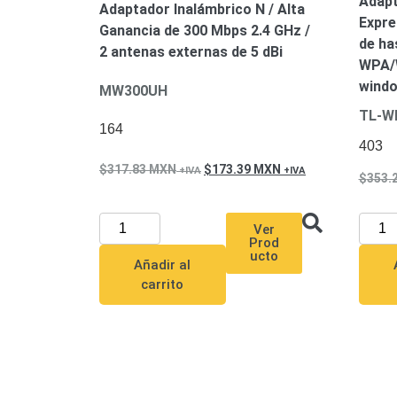
Adapt
Adaptador Inalámbrico N / Alta
Expre
Ganancia de 300 Mbps 2.4 GHz /
de ha
2 antenas externas de 5 dBi
WPA/W
windo
MW300UH
TL-W
164
403
317.83
MXN
173.39
MXN
353.
Ver
Prod
ucto
Añadir al
carrito