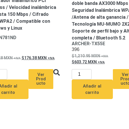
ador Inalámbrico PCI
doble banda AX3000 Mbps 
ss / Velocidad inalámbrica
Seguridad Inalámbrica W
sta 150 Mbps / Cifrado
/Antena de alta ganancia /
PA2 / Compatible con
Tecnología MU-MUMO 2X2
ws y Linux
Soporte de perfil bajo y Al
N781ND
completa / Bluetooth 5.2
ARCHER-TX55E
396
1,210.95
MXN
28
MXN
176.38
MXN
603.72
MXN
Ver
Ver
Prod
Pro
ucto
uct
Añadir al
Añadir al
carrito
carrito