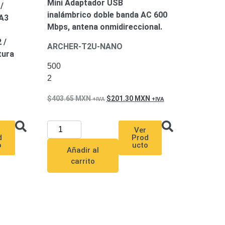
Mini Adaptador USB
/
inalámbrico doble banda AC 600
PA3
Mbps, antena onmidireccional.
 /
ARCHER-T2U-NANO
tura
500
2
403.65
MXN
201.30
MXN
Ver
Prod
d
ucto
o
Añadir al
carrito