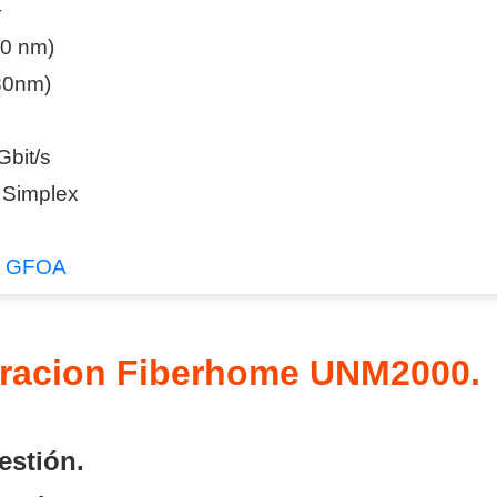
+
80 nm)
ash Cams y Body Cams
80nm)
es)
Cámaras Móviles
Dash Cams
Videoporteros Analógicos
Videoporteros IP
Gbit/s
 Simplex
:
GFOA
tracion Fiberhome UNM2000.
estión.