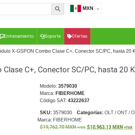
MXN
Entrenamiento
Soporte
Ofertas
ódulo X-GSPON Combo Clase C+, Conector SC/PC, hasta 20 
lase C+, Conector SC/PC, hasta 20 
esorios para Computadora y Smartphones
Cajas de
Z
Gabinetes de Acero para DVR y NVR
Gabinetes para
Luz Blanca
Kits Extensores, Convertidores , Divisores, HDMI,
Modelo:
3579030
tajes y Brackets para Cámaras
Partes o
Marca:
FIBERHOME
eo
Transceptores de Video
Código SAT:
43222637
o
Cable Coaxial y Conectores
Cables Armados -
SKU:
3579030
Categorías:
OLT / ONT / 
ca
Para Alimentación y Electricidad
RG59 Tipo
Marca:
FIBERHOME
I
19,762.70
MXN
10,963.13
MXN