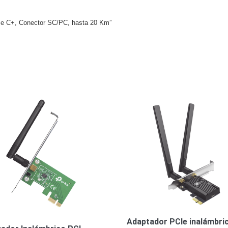
se C+, Conector SC/PC, hasta 20 Km”
Adaptador PCIe inalámbri