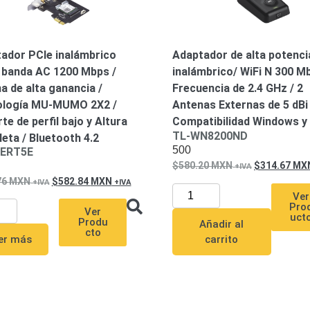
ador PCIe inalámbrico
Adaptador de alta potenc
 banda AC 1200 Mbps /
inalámbrico/ WiFi N 300 M
a de alta ganancia /
Frecuencia de 2.4 GHz / 2
ología MU-MUMO 2X2 /
Antenas Externas de 5 dBi 
te de perfil bajo y Altura
Compatibilidad Windows y 
TL-WN8200ND
eta / Bluetooth 4.2
500
ERT5E
580.20
MXN
314.67
MX
76
MXN
582.84
MXN
Ver
Pro
Ver
uct
Produ
Añadir al
cto
carrito
er más