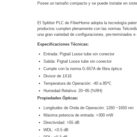
Software VMS y Analíticas
Posee un tamaño compacto y se puede instalar en sistem
EPCOM Cloud
HIKVISION
Videograbadoras Móviles, D
El Splitter PLC de FiberHome adopta la tecnología paten
Accesorios
Body Cams (Portátil
productos cumplen plenamente con las normas Telcordia
Videoporteros e Interfonos
una gran variedad de configuraciones, pre-terminados e 
Accesorios
Intercomunicadores
Especificaciones Técnicas:
Entrada: Pigtail Loose tube sin conector
Salida: Pigtail Loose tube sin conector
Cumple con la norma G.657A de fibra óptica
Divisor de 1X16
Temperatura de Operación: -40 a 85ºC
Humedad Relativa: 20~95 (%RH)
Propiedades Ópticas:
Longitudes de Onda de Operación: 1260 ~1650 nm
Máxima potencia de entrada: >300 mW
Directividad: >55 dB
WDL: <0.5 dB