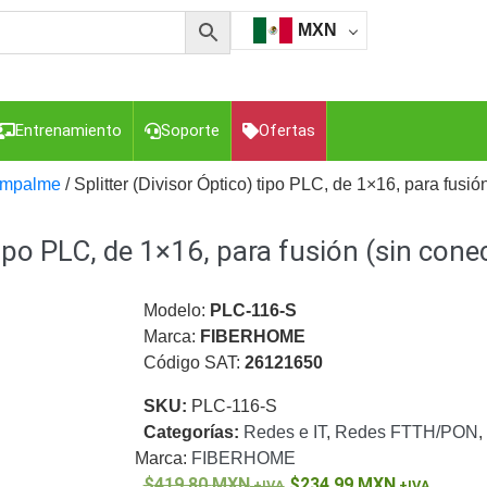
MXN
Entrenamiento
Soporte
Ofertas
 Empalme
/ Splitter (Divisor Óptico) tipo PLC, de 1×16, para fusió
 tipo PLC, de 1×16, para fusión (sin cone
esorios para Computadora y Smartphones
Cajas de
Z
Gabinetes de Acero para DVR y NVR
Gabinetes para
Luz Blanca
Kits Extensores, Convertidores , Divisores, HDMI,
Modelo:
PLC-116-S
tajes y Brackets para Cámaras
Partes o
Marca:
FIBERHOME
eo
Transceptores de Video
Código SAT:
26121650
o
Cable Coaxial y Conectores
Cables Armados -
SKU:
PLC-116-S
ca
Para Alimentación y Electricidad
RG59 Tipo
Categorías:
Redes e IT
,
Redes FTTH/PON
,
I
Marca:
FIBERHOME
419.80
MXN
234.99
MXN