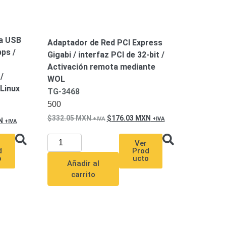
ia USB
Adaptador de Red PCI Express
bps /
Gigabi / interfaz PCI de 32-bit /
Activación remota mediante
/
WOL
Linux
TG-3468
500
332.05
MXN
176.03
MXN
N
Ver
Prod
d
ucto
o
Añadir al
carrito