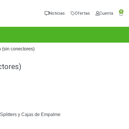
0
Noticias
Ofertas
Cuenta
n (sin conectores)
ctores)
Splitters y Cajas de Empalme