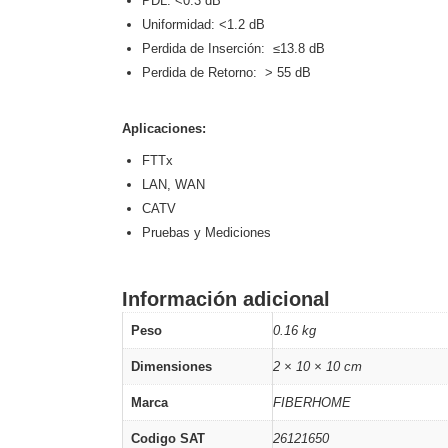
PDL: <0.3 dB
Uniformidad: <1.2 dB
Perdida de Inserción: ≤13.8 dB
Perdida de Retorno: > 55 dB
Aplicaciones:
FTTx
LAN, WAN
CATV
Pruebas y Mediciones
Información adicional
Peso
0.16 kg
Dimensiones
2 × 10 × 10 cm
Marca
FIBERHOME
Codigo SAT
26121650