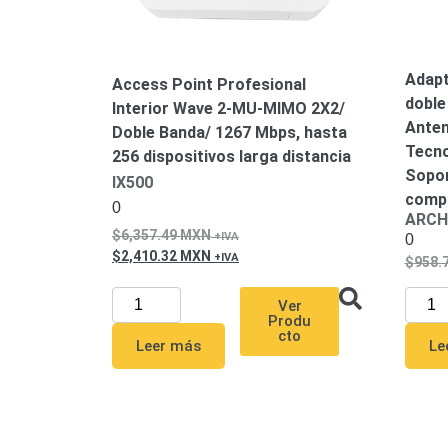
Adapt
Access Point Profesional
doble
Interior Wave 2-MU-MIMO 2X2/
Anten
Doble Banda/ 1267 Mbps, hasta
Tecn
256 dispositivos larga distancia
Sopor
IX500
compl
0
ARCH
6,357.49
MXN
0
2,410.32
MXN
958.
Ver
Produ
cto
Leer más
Le