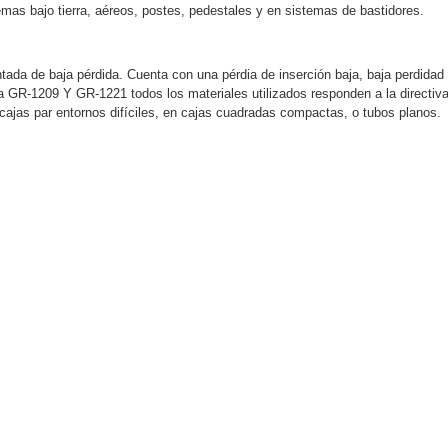
as bajo tierra, aéreos, postes, pedestales y en sistemas de bastidores.
ash Cams y Body Cams
tada de baja pérdida. Cuenta con una pérdia de inserción baja, baja perdidad 
es)
Cámaras Móviles
Dash Cams
 GR-1209 Y GR-1221 todos los materiales utilizados responden a la directiv
cajas par entornos difíciles, en cajas cuadradas compactas, o tubos planos.
Videoporteros Analógicos
Videoporteros IP