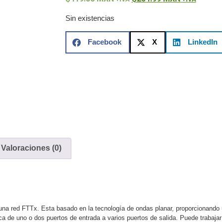
ón)
Antiexplosión
Bala
Codificadores y Decodificadores de
ret
Fisheye y Hemisféricas
Lente Motorizado
NVRs Network
Sin existencias
- Caja
PTZ
Térmicas
WiFi / 4G / Inalámbricas
/ AHD / HD-TVI
Facebook
X
LinkedIn
n
Bala
Domo / Eyeball / Turret
Especiales
Lente
Z
Videograbadoras Analógicas - TurboHD TVI / AHD / CVI
Fuentes de Alimentación
Fuentes de Alimentación con
lantas de Energía
PoE de Largo Alcance
UPS - No Break
ales
TurboHD de 8 Canales
Valoraciones (0)
rio
Pantallas / Monitores
Videowall Seguridad
cta
icos (HDD)
Memorias SD / Memorias Micro SD
Servidores de
una red FTTx. Esta basado en la tecnología de ondas planar, proporcionando u
Sólido (SSD)
ica de uno o dos puertos de entrada a varios puertos de salida. Puede traba