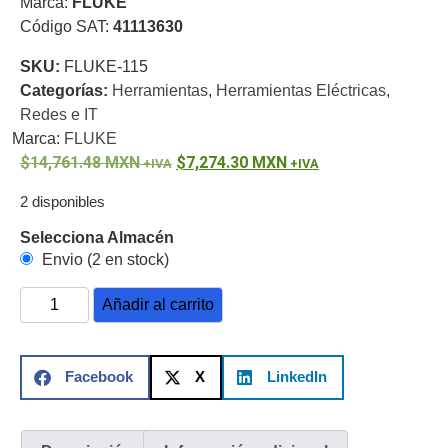
Marca:
FLUKE
o
Código SAT:
41113630
Refacciones
Probadores
SKU:
FLUKE-115
de
Categorías:
Herramientas
,
Herramientas Eléctricas
,
Video
Transceptores
Redes e IT
de Video
Marca:
FLUKE
Cables y
14,761.48
Conectores
MXN
7,274.30
MXN
Adaptador
2 disponibles
a
RCA
Audio
Selecciona Almacén
y
Envio (2 en stock)
Video
Cable
Coaxial y
Añadir al carrito
Conectores
Cables
Armados -
Coaxial
Categoría
Facebook
X
LinkedIn
5e
Fibra
Óptica
Para
Alimentación