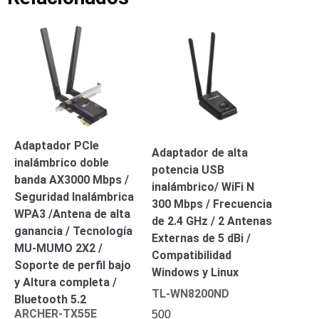
Mobiliario
Accesorios
Mobiliario
de
Apoyo
Pantallas
/
Monitores
Videowall
Seguridad
Protección
Contra
Adaptador PCIe
Descargas
Adaptador de alta
inalámbrico doble
Corriente
potencia USB
banda AX3000 Mbps /
Alterna
Corriente
inalámbrico/ WiFi N
Seguridad Inalámbrica
Directa
300 Mbps / Frecuencia
WPA3 /Antena de alta
Servidores
de 2.4 GHz / 2 Antenas
/
ganancia / Tecnología
Externas de 5 dBi /
Almacenamiento
MU-MUMO 2X2 /
Compatibilidad
Accesorios
Discos
Soporte de perfil bajo
Windows y Linux
Duros
y Altura completa /
TL-WN8200ND
Mecánicos
Bluetooth 5.2
(HDD)
Memorias
ARCHER-TX55E
500