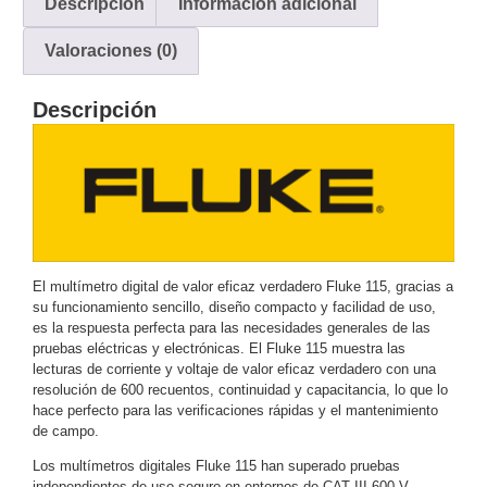
Descripción
Información adicional
y
Valoraciones (0)
Electricidad
RG59
Tipo
CaP
Telefónico
VGA
Descripción
/ DVI /
HDMI
Cámaras
IP y NVRs
Ambientes
Salinos
(Anticorrosión)
Antiexplosión
Bala
Codificadores
El multímetro digital de valor eficaz verdadero Fluke 115, gracias a
y
su funcionamiento sencillo, diseño compacto y facilidad de uso,
es la respuesta perfecta para las necesidades generales de las
Decodificadores
pruebas eléctricas y electrónicas. El Fluke 115 muestra las
de
lecturas de corriente y voltaje de valor eficaz verdadero con una
Video
Cubo
Domo
resolución de 600 recuentos, continuidad y capacitancia, lo que lo
/ Eyeball /
hace perfecto para las verificaciones rápidas y el mantenimiento
de campo.
Turret
Fisheye
y
Los multímetros digitales Fluke 115 han superado pruebas
Hemisféricas
Lente
independientes de uso seguro en entornos de CAT III 600 V.