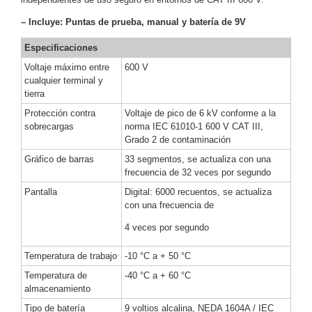
Motorizado
NVRs
– Incluye: Puntas de prueba, manual y batería de 9V
Network
Especificaciones
Video
Recorders
Profesionales
Voltaje máximo entre
600 V
cualquier terminal y
-
tierra
Caja
PTZ
Térmicas
WiFi
Protección contra
Voltaje de pico de 6 kV conforme a la
/ 4G /
sobrecargas
norma IEC 61010-1 600 V CAT III,
Inalámbricas
Grado 2 de contaminación
Cámaras
Gráfico de barras
33 segmentos, se actualiza con una
y DVRs
frecuencia de 32 veces por segundo
HD
TurboHD
Pantalla
Digital: 6000 recuentos, se actualiza
/ AHD /
con una frecuencia de
HD-TVI
4 veces por segundo
Ambientes
Salinos
Antiexplosión
Bala
Domo
Temperatura de trabajo
-10 °C a + 50 °C
/ Eyeball /
Temperatura de
-40 °C a + 60 °C
Turret
Especiales
Lente
almacenamiento
Motorizado
Ocultas
Tipo de batería
9 voltios alcalina, NEDA 1604A / IEC