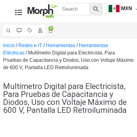
MXN
0
Inicio
/
Redes e IT
/
Herramientas
/
Herramientas
Videovigilancia
Eléctricas
/ Multímetro Digital para Electricista, Para
Accesorios
Pruebas de Capacitancia y Diodos, Uso con Voltaje Máximo
Generales
de 600 V, Pantalla LED Retroiluminada
Accesorios
Ethernet y
Fibra
Accesorios
Multímetro Digital para Electricista,
para
Para Pruebas de Capacitancia y
Computadora
Diodos, Uso con Voltaje Máximo de
y
600 V, Pantalla LED Retroiluminada
Smartphones
Cajas
de
Interconexión
Controladores
PTZ
Gabinetes