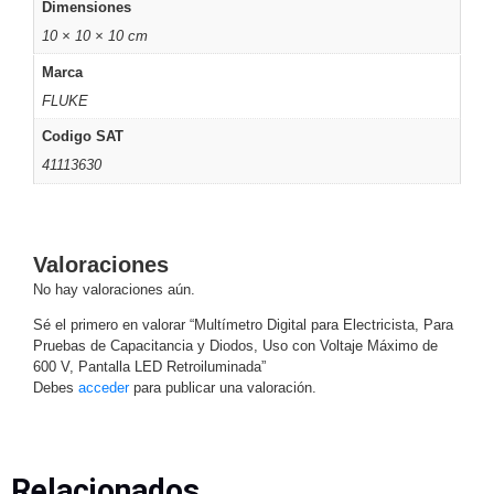
Dimensiones
Respaldo
Inyectores
10 × 10 × 10 cm
PoE
PDU
Plantas
Marca
de
FLUKE
Energía
PoE
de Largo
Codigo SAT
Alcance
UPS
41113630
- No Break
Kits-
Sistemas
Completos
Valoraciones
IP
No hay valoraciones aún.
Megapixel
TurboHD
Sé el primero en valorar “Multímetro Digital para Electricista, Para
de 4
Pruebas de Capacitancia y Diodos, Uso con Voltaje Máximo de
Canales
TurboHD
600 V, Pantalla LED Retroiluminada”
de 8
Debes
acceder
para publicar una valoración.
Canales
Monitores
Pantallas
y
Relacionados