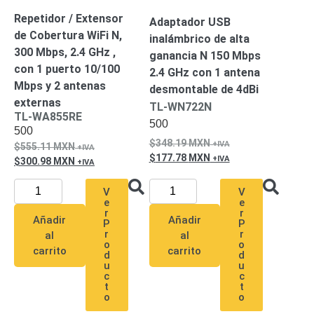
Accesorios
Body
Repetidor / Extensor
Adaptador USB
Cams
de Cobertura WiFi N,
inalámbrico de alta
(Portátiles)
Cámaras
300 Mbps, 2.4 GHz ,
ganancia N 150 Mbps
Móviles
Dash
con 1 puerto 10/100
2.4 GHz con 1 antena
Cams
Mbps y 2 antenas
Videoporteros
desmontable de 4dBi
externas
e
TL-WN722N
TL-WA855RE
Interfonos
500
500
Accesorios
Intercomunicadores
Videoporteros
348.19
MXN
555.11
MXN
Analógicos
Videoporteros
177.78
MXN
300.98
MXN
IP
V
V
e
e
r
r
Añadir
Añadir
P
P
r
r
al
al
o
o
carrito
carrito
d
d
u
u
c
c
t
t
o
o