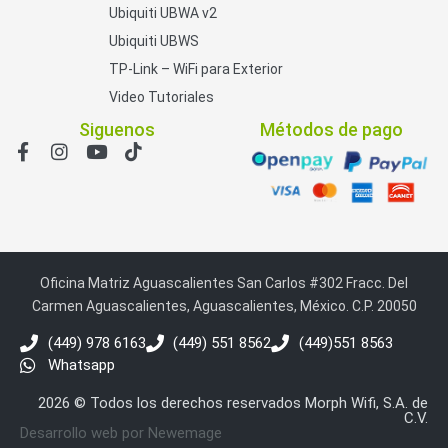
Ubiquiti UBWA v2
Ubiquiti UBWS
TP-Link – WiFi para Exterior
Video Tutoriales
Siguenos
Métodos de pago
Oficina Matriz Aguascalientes San Carlos #302 Fracc. Del
Carmen Aguascalientes, Aguascalientes, México. C.P. 20050
(449) 978 6163
(449) 551 8562
(449)551 8563
Whatsapp
2026 © Todos los derechos reservados Morph Wifi, S.A. de
C.V.
Desarrollo web por Newemage