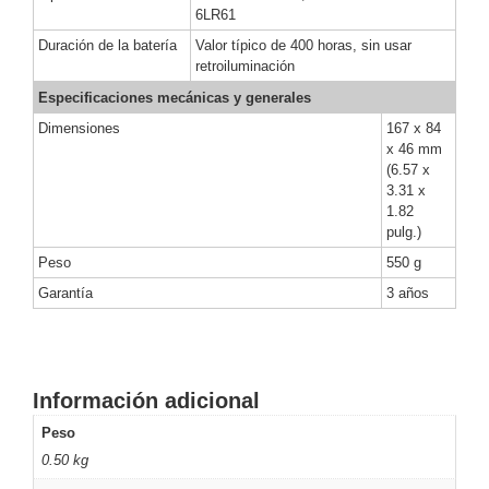
-
6LR61
Pinhole
PTZ
Videograbadoras
Duración de la batería
Valor típico de 400 horas, sin usar
Analógicas
retroiluminación
- TurboHD
Especificaciones mecánicas y generales
TVI / AHD
Dimensiones
167 x 84
/ CVI
x 46 mm
Drones,
(6.57 x
Robots e
3.31 x
Industrial
1.82
Cámaras
pulg.)
Industriales
Peso
550 g
Energía
Garantía
3 años
Adaptadores
de
Pared
Baterías
Fuentes
de
Información adicional
Alimentación
Fuentes
Peso
de
0.50 kg
Alimentación
con