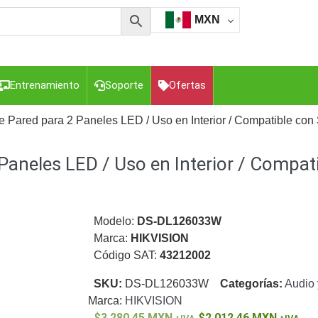
MXN
Entrenamiento
Soporte
Ofertas
de Pared para 2 Paneles LED / Uso en Interior / Compatible 
Paneles LED / Uso en Interior / Compat
esorios para Computadora y Smartphones
Cajas de
Z
Gabinetes de Acero para DVR y NVR
Gabinetes para
Luz Blanca
Kits Extensores, Convertidores , Divisores, HDMI,
tajes y Brackets para Cámaras
Partes o
Modelo:
DS-DL126033W
eo
Transceptores de Video
Marca:
HIKVISION
Código SAT:
43212002
o
Cable Coaxial y Conectores
Cables Armados -
ca
Para Alimentación y Electricidad
RG59 Tipo
SKU:
DS-DL126033W
Categorías:
Audio 
I
Marca:
HIKVISION
3,280.45
MXN
2,012.46
MXN