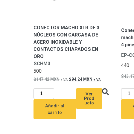
CONECTOR MACHO XLR DE 3
Conec
NÚCLEOS CON CARCASA DE
macho
ACERO INOXIDABLE Y
4 pin
CONTACTOS CHAPADOS EN
EP-C
ORO
SCHM3
440
500
43.1
147.42
MXN
94.24
MXN
Ver
Prod
ucto
Añadir al
carrito