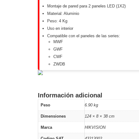
Software VMS y Analíticas
Montaje de pared para 2 paneles LED (1X2)
EPCOM Cloud
HIKVISION
Hone
Material: Aluminio
Videograbadoras Móviles, D
Peso: 4 Kg
Accesorios
Body Cams (Portátil
Uso en interior
Videoporteros e Interfonos
Compatible con el paneles de las series:
Accesorios
Intercomunicadores
MWF
GWF
CWF
ZWDB
Información adicional
Peso
6.90 kg
Dimensiones
124 × 8 × 38 cm
Marca
HIKVISION
Codigo SAT
43212002