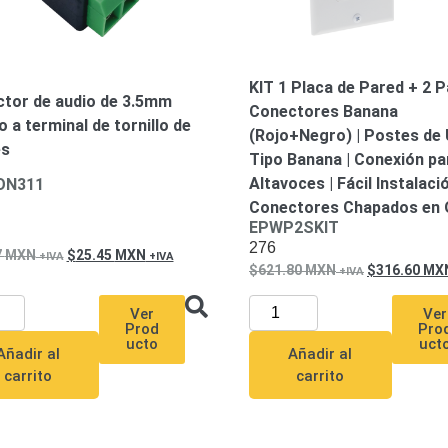
KIT 1 Placa de Pared + 2 
tor de audio de 3.5mm
Conectores Banana
 a terminal de tornillo de
(Rojo+Negro) | Postes de
es
Tipo Banana | Conexión pa
Altavoces | Fácil Instalació
ON311
Conectores Chapados en 
EPWP2SKIT
276
7
MXN
25.45
MXN
621.80
MXN
316.60
MX
Ver
Ver
Prod
Pro
ucto
uct
Añadir al
Añadir al
carrito
carrito