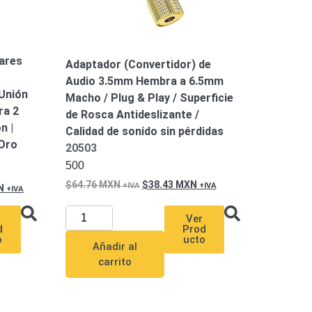
Pares
Adaptador (Convertidor) de
Audio 3.5mm Hembra a 6.5mm
 Unión
Macho / Plug & Play / Superficie
ra 2
de Rosca Antideslizante /
n |
Calidad de sonido sin pérdidas
Oro
20503
500
64.76
MXN
38.43
MXN
N
Ver
Prod
d
ucto
o
Añadir al
carrito