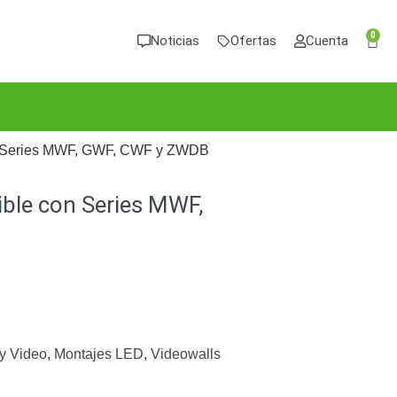
0
Noticias
Ofertas
Cuenta
con Series MWF, GWF, CWF y ZWDB
ible con Series MWF,
y Video
,
Montajes LED
,
Videowalls