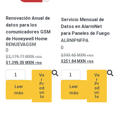
Alimentación
con
Renovación Anual de
Servicio Mensual de
Respaldo
Inyectores
datos para los
Datos en AlarmNet
PoE
PDU
Plantas
comunicadores GSM
para Paneles de Fuego
de
de Honeywell Home
ALRNIPNFPA
Energía
PoE
RENUEVAGSM
0
de Largo
0
Alcance
UPS
393.65
MXN
2,179.71
MXN
251.84
MXN
- No Break
1,395.05
MXN
Kits-
Sistemas
Ve
Ve
Completos
r
r
Pr
Pr
IP
Leer
Leer
od
od
uc
uc
Megapixel
TurboHD
más
más
to
to
de 4
Canales
TurboHD
de 8
Canales
Monitores