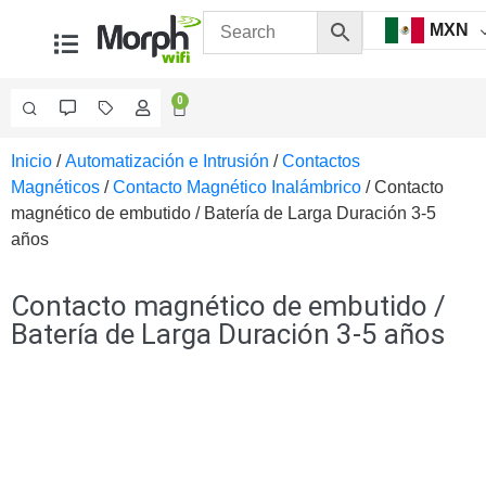
MXN
0
Inicio
/
Automatización e Intrusión
/
Contactos
Videovigilancia
Magnéticos
/
Contacto Magnético Inalámbrico
/ Contacto
Accesorios
magnético de embutido / Batería de Larga Duración 3-5
Generales
años
Accesorios
Ethernet y
Fibra
Accesorios
Contacto magnético de embutido /
para
Batería de Larga Duración 3-5 años
Computadora
y
Smartphones
Cajas
de
Interconexión
Controladores
PTZ
Gabinetes