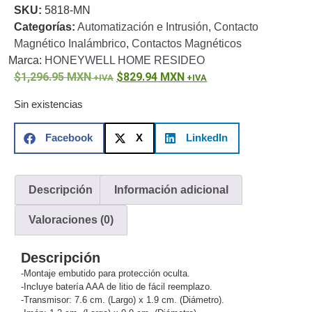
SKU:
5818-MN
o
Categorías:
Automatización e Intrusión
,
Contacto
Refacciones
Probadores
Magnético Inalámbrico
,
Contactos Magnéticos
de
Marca:
HONEYWELL HOME RESIDEO
Video
Transceptores
1,296.95
MXN
829.94
MXN
de Video
Cables y
Sin existencias
Conectores
Adaptador
Facebook
X
LinkedIn
a
RCA
Audio
y
Descripción
Información adicional
Video
Cable
Coaxial y
Valoraciones (0)
Conectores
Cables
Armados -
Descripción
Coaxial
Categoría
-Montaje embutido para protección oculta.
5e
Fibra
-Incluye batería AAA de litio de fácil reemplazo.
Óptica
Para
-Transmisor: 7.6 cm. (Largo) x 1.9 cm. (Diámetro).
Alimentación