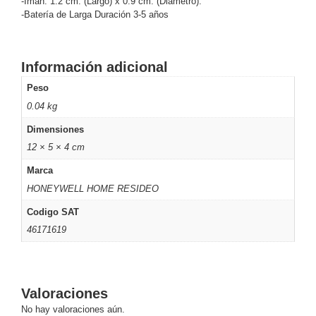
-Imán: 1.2 cm. (Largo) x 0.9 cm. (Diámetro).
-Batería de Larga Duración 3-5 años
y
Electricidad
RG59
Tipo
Información adicional
CaP
Telefónico
VGA
/ DVI /
Peso
HDMI
0.04 kg
Cámaras
Dimensiones
IP y NVRs
Ambientes
12 × 5 × 4 cm
Salinos
Marca
(Anticorrosión)
Antiexplosión
Bala
Codificadores
HONEYWELL HOME RESIDEO
y
Codigo SAT
Decodificadores
46171619
de
Video
Cubo
Domo
/ Eyeball /
Turret
Fisheye
Valoraciones
y
No hay valoraciones aún.
Hemisféricas
Lente