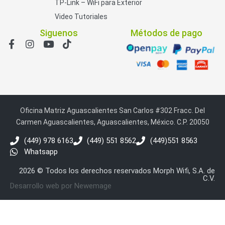
TP-Link – WiFi para Exterior
Video Tutoriales
Siguenos
Métodos de pago
Oficina Matriz Aguascalientes San Carlos #302 Fracc. Del
Carmen Aguascalientes, Aguascalientes, México. C.P. 20050
(449) 978 6163
(449) 551 8562
(449)551 8563
Whatsapp
2026 © Todos los derechos reservados Morph Wifi, S.A. de
C.V.
Desarrollo web por Newemage