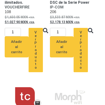
Turret
Especiales
Lente
ilimitados.
DSC de la Serie Power
VOUCHERFIRE
IP-COM
Motorizado
Ocultas
108
206
-
1,650.05
MXN
3,533.87
MXN
Pinhole
PTZ
Videograbadoras
1,027.90
MXN
2,178.13
MXN
Analógicas
- TurboHD
V
V
TVI / AHD
e
e
r
r
/ CVI
Añadir
Añadir
P
P
r
r
Drones,
al
al
o
o
Robots e
carrito
carrito
d
d
Industrial
u
u
c
c
Cámaras
t
t
Industriales
o
o
Energía
Adaptadores
de
Pared
Baterías
Fuentes
de
Alimentación
Fuentes
de