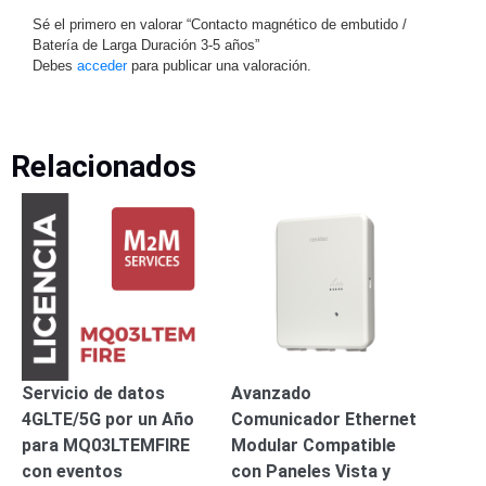
Sé el primero en valorar “Contacto magnético de embutido /
Motorizado
NVRs
Batería de Larga Duración 3-5 años”
Network
Debes
acceder
para publicar una valoración.
Video
Recorders
Ocultas
-
Pinhole
Profesionales
Relacionados
-
Caja
PTZ
Térmicas
WiFi
/ 4G /
Inalámbricas
Cámaras
y DVRs
HD
TurboHD
/ AHD /
Servicio de datos
Avanzado
HD-TVI
Ambientes
4GLTE/5G por un Año
Comunicador Ethernet
Salinos
Antiexplosión
Bala
Domo
para MQ03LTEMFIRE
Modular Compatible
/ Eyeball /
con eventos
con Paneles Vista y