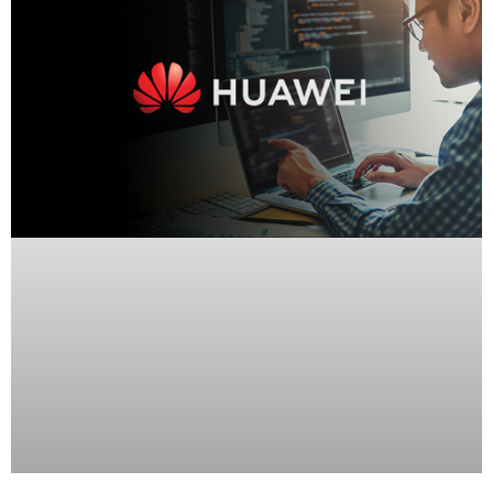
Wave
XMR
CEIBAII /
KAPOK
Videograbadoras
Móviles,
Dash
Cams y
Body
Cams
Accesorios
Body
Cams
(Portátiles)
Cámaras
Móviles
Dash
Cams
Videoporteros
e
Interfonos
Accesorios
Intercomunicadores
Videoporteros
Analógicos
Videoporteros
IP