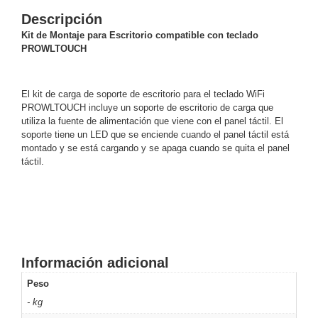
y
Descripción
Electricidad
RG59
Kit de Montaje para Escritorio compatible con teclado
PROWLTOUCH
Tipo
CaP
Telefónico
VGA
/ DVI /
El kit de carga de soporte de escritorio para el teclado WiFi
HDMI
PROWLTOUCH incluye un soporte de escritorio de carga que
Cámaras
utiliza la fuente de alimentación que viene con el panel táctil. El
IP y NVRs
soporte tiene un LED que se enciende cuando el panel táctil está
Ambientes
montado y se está cargando y se apaga cuando se quita el panel
táctil.
Salinos
(Anticorrosión)
Antiexplosión
Bala
Codificadores
y
Decodificadores
de
Video
Cubo
Domo
Información adicional
/ Eyeball /
Turret
Fisheye
Peso
y
- kg
Hemisféricas
Lente