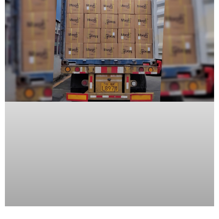
SD /
Memorias
Micro
SD
Servidores
de
Aplicación
Unidades
de Estado
Sólido
(SSD)
Software
VMS y
Analíticas
EPCOM
Cloud
HIKVISION
Videograbadoras
Móviles,
Dash
Cams y
Body
Cams