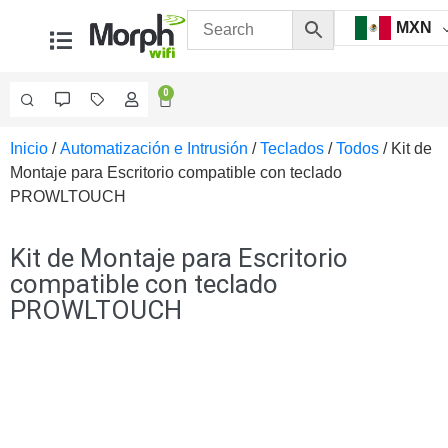
MXN
0
Inicio
/
Automatización e Intrusión
/
Teclados
/
Todos
/ Kit de
Videovigilancia
Montaje para Escritorio compatible con teclado
Accesorios
PROWLTOUCH
Generales
Accesorios
Ethernet y
Kit de Montaje para Escritorio
Fibra
Accesorios
compatible con teclado
para
PROWLTOUCH
Computadora
y
Smartphones
Cajas
de
Interconexión
Controladores
PTZ
Gabinetes