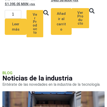
465.08
MXN
Mobiliario
1,395.05
MXN
Accesorios
Mobiliario
de
Ver
Añad
Ve
Pro
Apoyo
Pantallas
r
ir al
du
Pr
cto
/
Leer
carrit
od
uc
más
o
Monitores
Videowall
to
Seguridad
Protección
Contra
Descargas
Corriente
Alterna
Corriente
Directa
Servidores
BLOG
Noticias de la industria
/
Almacenamiento
Entérate de las novedades en la industria de la tecnología.
Accesorios
Discos
Duros
Mecánicos
(HDD)
Memorias