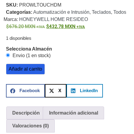
SKU:
PROWLTOUCHDM
o
Categorías:
Automatización e Intrusión
,
Teclados
,
Todos
Refacciones
Probadores
Marca:
HONEYWELL HOME RESIDEO
de
676.20
MXN
432.78
MXN
Video
Transceptores
de Video
1 disponibles
Cables y
Conectores
Selecciona Almacén
Adaptador
Envio (1 en stock)
a
Añadir al carrito
RCA
Audio
y
Video
Cable
Facebook
X
LinkedIn
Coaxial y
Conectores
Cables
Armados -
Coaxial
Categoría
Descripción
Información adicional
5e
Fibra
Valoraciones (0)
Óptica
Para
Alimentación