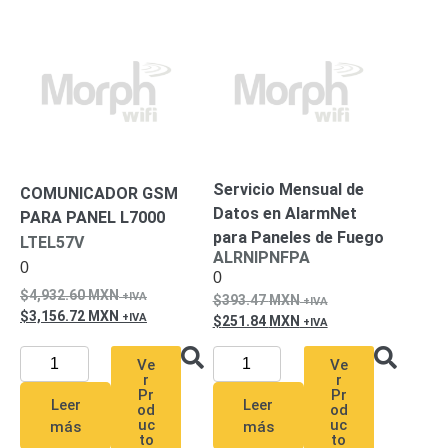
-
Pinhole
PTZ
Videograbadoras
Analógicas
- TurboHD
TVI / AHD
/ CVI
Drones,
Robots e
Servicio Mensual de
Industrial
COMUNICADOR GSM
Cámaras
Datos en AlarmNet
PARA PANEL L7000
Industriales
para Paneles de Fuego
LTEL57V
ALRNIPNFPA
Energía
0
0
Adaptadores
4,932.60
MXN
393.47
MXN
de
3,156.72
MXN
251.84
MXN
Pared
Baterías
Fuentes
de
Ve
Ve
Alimentación
Fuentes
r
r
Pr
Pr
de
Leer
Leer
od
od
Alimentación
uc
uc
más
más
to
to
con