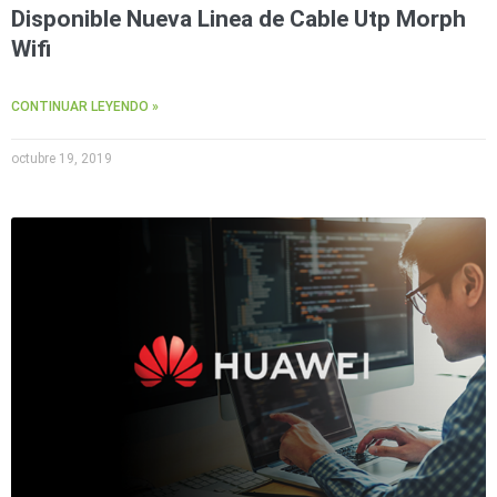
Accesorios
Body
Disponible Nueva Linea de Cable Utp Morph
Cams
Wifi
(Portátiles)
Cámaras
Móviles
Dash
CONTINUAR LEYENDO »
Cams
Videoporteros
octubre 19, 2019
e
Interfonos
Accesorios
Intercomunicadores
Videoporteros
Analógicos
Videoporteros
IP