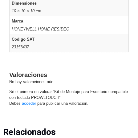
Dimensiones
Motorizado
NVRs
10 × 10 × 10 cm
Network
Marca
Video
HONEYWELL HOME RESIDEO
Recorders
Profesionales
-
Codigo SAT
Caja
PTZ
Térmicas
WiFi
23153407
/ 4G /
Inalámbricas
Cámaras
y DVRs
Valoraciones
HD
No hay valoraciones aún.
TurboHD
/ AHD /
Sé el primero en valorar “Kit de Montaje para Escritorio compatible
HD-TVI
con teclado PROWLTOUCH”
Ambientes
Debes
acceder
para publicar una valoración.
Salinos
Antiexplosión
Bala
Domo
/ Eyeball /
Turret
Especiales
Lente
Relacionados
Motorizado
Ocultas