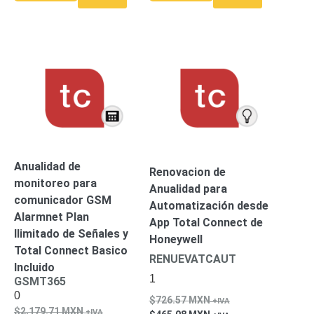
Respaldo
Inyectores
PoE
PDU
Plantas
de
Energía
PoE
de Largo
Alcance
UPS
- No Break
Kits-
Sistemas
Completos
Anualidad de
Renovacion de
IP
monitoreo para
Anualidad para
Megapixel
TurboHD
comunicador GSM
Automatización desde
de 4
Alarmnet Plan
App Total Connect de
Canales
TurboHD
Ilimitado de Señales y
Honeywell
de 8
Total Connect Basico
RENUEVATCAUT
Canales
Incluido
Monitores
1
GSMT365
Pantallas
0
726.57
MXN
y
2,179.71
MXN