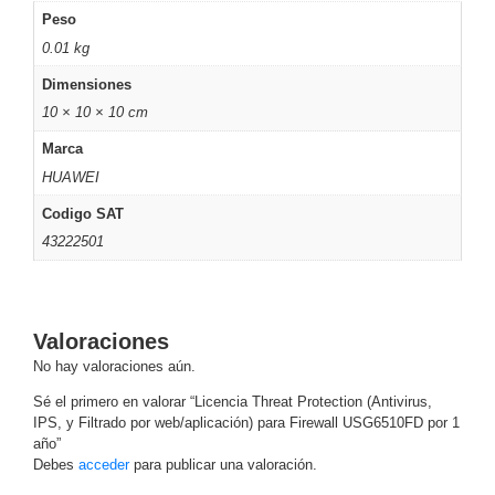
Turret
Especiales
Lente
Peso
Motorizado
Ocultas
0.01 kg
-
Dimensiones
Pinhole
PTZ
Videograbadoras
10 × 10 × 10 cm
Analógicas
- TurboHD
Marca
TVI / AHD
HUAWEI
/ CVI
Codigo SAT
Drones,
Robots e
43222501
Industrial
Cámaras
Industriales
Energía
Valoraciones
Adaptadores
No hay valoraciones aún.
de
Sé el primero en valorar “Licencia Threat Protection (Antivirus,
Pared
Baterías
Fuentes
IPS, y Filtrado por web/aplicación) para Firewall USG6510FD por 1
de
año”
Debes
acceder
para publicar una valoración.
Alimentación
Fuentes
de