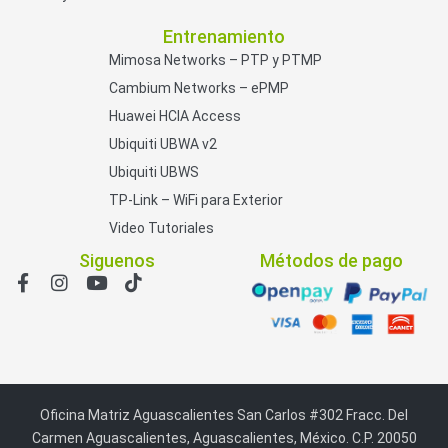
Entrenamiento
Mimosa Networks – PTP y PTMP
Cambium Networks – ePMP
Huawei HCIA Access
Ubiquiti UBWA v2
Ubiquiti UBWS
TP-Link – WiFi para Exterior
Video Tutoriales
Siguenos
Métodos de pago
Oficina Matriz Aguascalientes San Carlos #302 Fracc. Del
Carmen Aguascalientes, Aguascalientes, México. C.P. 20050