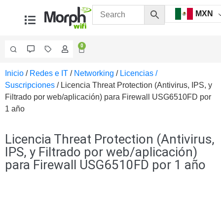
MXN
0
Inicio
/
Redes e IT
/
Networking
/
Licencias /
Videovigilancia
Suscripciones
/ Licencia Threat Protection (Antivirus, IPS, y
Accesorios
Filtrado por web/aplicación) para Firewall USG6510FD por
Generales
1 año
Accesorios
Ethernet y
Fibra
Accesorios
Licencia Threat Protection (Antivirus,
para
IPS, y Filtrado por web/aplicación)
Computadora
para Firewall USG6510FD por 1 año
y
Smartphones
Cajas
de
Interconexión
Controladores
PTZ
Gabinetes