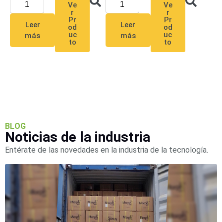
Wave
XMR
Ve
Ve
r
r
CEIBAII /
Pr
Pr
Leer
Leer
od
od
KAPOK
uc
uc
más
más
Videograbadoras
to
to
Móviles,
Dash
Cams y
Body
Cams
Accesorios
Body
Cams
(Portátiles)
Cámaras
BLOG
Noticias de la industria
Móviles
Dash
Cams
Entérate de las novedades en la industria de la tecnología.
Videoporteros
e
Interfonos
Accesorios
Intercomunicadores
Videoporteros
Analógicos
Videoporteros
IP