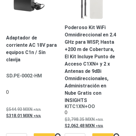
SAN /
eSATA
Discos
Duros
Mecánicos
Poderoso Kit WiFi
(HDD)
Memorias
Omnidireccional en 2.4
Adaptador de
SD /
GHz para WISP, Hasta
corriente AC 18V para
Memorias
+200 m de Cobertura,
equipos C1n / Sin
Micro
El Kit Incluye Punto de
clavija
SD
Servidores
Acceso C1XN+ y 2 x
de
Antenas de 9dBi
SD.PE-0002-HM
Aplicación
Unidades
Omnidireccionales,
de Estado
Administración en
Sólido
0
Nube Gratis con
(SSD)
INSIGHTS
Software
KITC1XN+OO
544.93
MXN
VMS y
0
318.01
MXN
Analíticas
3,798.35
MXN
EPCOM
2,062.48
MXN
Cloud
HIKVISION
Honeywell
Wisenet