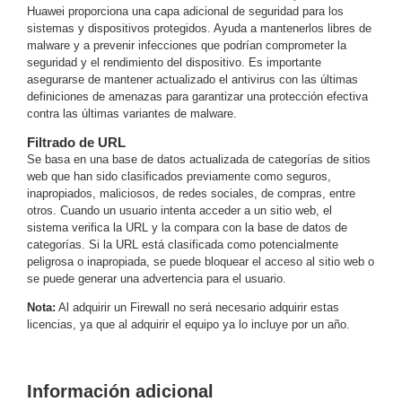
Huawei proporciona una capa adicional de seguridad para los
Motorizado
NVRs
sistemas y dispositivos protegidos. Ayuda a mantenerlos libres de
Network
malware y a prevenir infecciones que podrían comprometer la
seguridad y el rendimiento del dispositivo. Es importante
Video
asegurarse de mantener actualizado el antivirus con las últimas
Recorders
Ocultas
definiciones de amenazas para garantizar una protección efectiva
-
contra las últimas variantes de malware.
Pinhole
Profesionales
Filtrado de URL
-
Se basa en una base de datos actualizada de categorías de sitios
Caja
PTZ
Térmicas
WiFi
web que han sido clasificados previamente como seguros,
/ 4G /
inapropiados, maliciosos, de redes sociales, de compras, entre
otros. Cuando un usuario intenta acceder a un sitio web, el
Inalámbricas
sistema verifica la URL y la compara con la base de datos de
Cámaras
categorías. Si la URL está clasificada como potencialmente
y DVRs
peligrosa o inapropiada, se puede bloquear el acceso al sitio web o
HD
se puede generar una advertencia para el usuario.
TurboHD
/ AHD /
Nota:
Al adquirir un Firewall no será necesario adquirir estas
HD-TVI
licencias, ya que al adquirir el equipo ya lo incluye por un año.
Ambientes
Salinos
Antiexplosión
Bala
Domo
/ Eyeball /
Información adicional