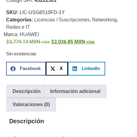
Código SAT:
43222501
o
SKU:
LIC-USG6510FD-1Y
Refacciones
Probadores
Categorías:
Licencias / Suscripciones
,
Networking
,
de
Redes e IT
Video
Transceptores
Marca:
HUAWEI
de Video
3,774.13
MXN
2,036.85
MXN
Cables y
Conectores
Sin existencias
Adaptador
a
Facebook
X
LinkedIn
RCA
Audio
y
Video
Cable
Descripción
Información adicional
Coaxial y
Conectores
Cables
Valoraciones (0)
Armados -
Coaxial
Categoría
Descripción
5e
Fibra
Óptica
Para
Alimentación