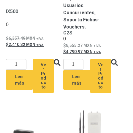
Pantallas
Usuarios
y
IX500
Concurrentes,
Mobiliario
Soporta Fichas-
Accesorios
Mobiliario
0
Vouchers.
de
C2S
Apoyo
Pantallas
6,357.49
MXN
0
/
2,410.32
MXN
8,555.27
MXN
Monitores
Videowall
4,790.97
MXN
Seguridad
Ve
Ve
Protección
r
r
Contra
Pr
Pr
Leer
Leer
Descargas
od
od
uc
uc
más
más
Coaxial
Corriente
to
to
Alterna
Corriente
Directa
Redes
Servidores
/
Almacenamiento
Accesorios
Almacenamiento
NAS /