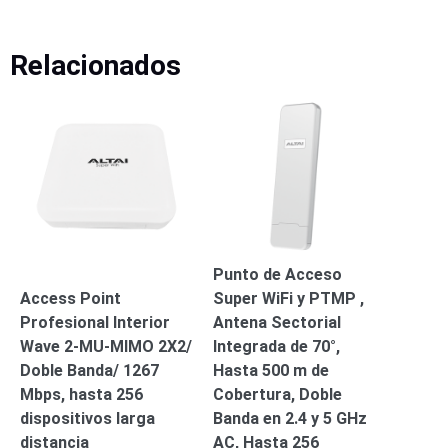
Alimentación
con
Relacionados
Respaldo
Inyectores
PoE
PDU
Plantas
de
Energía
PoE
de Largo
Alcance
UPS
- No Break
Kits-
Sistemas
Punto de Acceso
Completos
Access Point
Super WiFi y PTMP ,
IP
Profesional Interior
Antena Sectorial
Megapixel
TurboHD
Wave 2-MU-MIMO 2X2/
Integrada de 70°,
de 4
Doble Banda/ 1267
Hasta 500 m de
Canales
TurboHD
Mbps, hasta 256
Cobertura, Doble
de 8
dispositivos larga
Banda en 2.4 y 5 GHz
Canales
distancia
AC, Hasta 256
Monitores