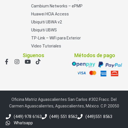
Cambium Networks – ePMP
Huawei HCIA Access
Ubiquiti UBWA v2
Ubiquiti UBWS
TP-Link – WiFi para Exterior
Video Tutoriales
Siguenos
Métodos de pago
Oficina Matriz Aguascalientes San Carlos #302 Fracc. Del
Carmen Aguascalientes, Aguascalientes, México. C.P. 20050
(449) 978 6163
(449) 551 8562
(449)551 8563
Whatsapp