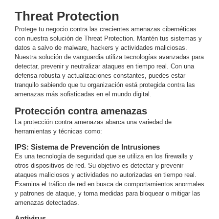
y
Threat Protection
Electricidad
RG59
Protege tu negocio contra las crecientes amenazas cibernéticas
Tipo
con nuestra solución de Threat Protection. Mantén tus sistemas y
CaP
Telefónico
VGA
datos a salvo de malware, hackers y actividades maliciosas.
Nuestra solución de vanguardia utiliza tecnologías avanzadas para
/ DVI /
detectar, prevenir y neutralizar ataques en tiempo real. Con una
HDMI
defensa robusta y actualizaciones constantes, puedes estar
Cámaras
tranquilo sabiendo que tu organización está protegida contra las
IP y NVRs
amenazas más sofisticadas en el mundo digital.
Ambientes
Protección contra amenazas
Salinos
La protección contra amenazas abarca una variedad de
(Anticorrosión)
Antiexplosión
Bala
Codificadores
herramientas y técnicas como:
y
IPS: Sistema de Prevención de Intrusiones
Decodificadores
Es una tecnología de seguridad que se utiliza en los firewalls y
de
otros dispositivos de red. Su objetivo es detectar y prevenir
Video
Cubo
Domo
ataques maliciosos y actividades no autorizadas en tiempo real.
/ Eyeball /
Examina el tráfico de red en busca de comportamientos anormales
y patrones de ataque, y toma medidas para bloquear o mitigar las
Turret
Fisheye
amenazas detectadas.
y
Antivirus
Hemisféricas
Lente