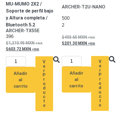
MU-MUMO 2X2 /
Pantallas
ARCHER-T2U-NANO
y
Soporte de perfil bajo
Mobiliario
y Altura completa /
500
Accesorios
Mobiliario
Bluetooth 5.2
2
de
ARCHER-TX55E
Apoyo
Pantallas
396
403.65
MXN
/
1,210.95
MXN
201.30
MXN
603.72
MXN
Monitores
Videowall
Seguridad
V
V
Protección
e
e
Contra
r
r
Añadir
Añadir
P
P
Descargas
r
r
al
al
Coaxial
Corriente
o
o
carrito
carrito
d
d
Alterna
Corriente
u
u
Directa
Redes
c
c
t
t
Servidores
o
o
/
Almacenamiento
Accesorios
Almacenamiento
NAS /