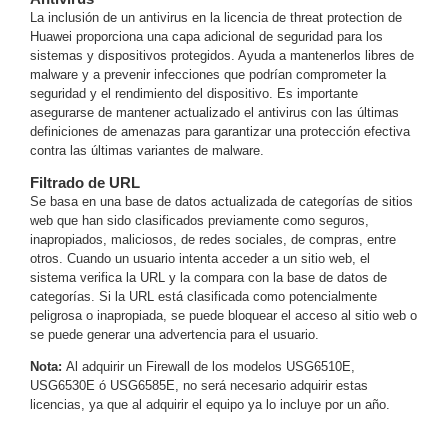
La inclusión de un antivirus en la licencia de threat protection de
Motorizado
NVRs
Huawei proporciona una capa adicional de seguridad para los
Network
sistemas y dispositivos protegidos. Ayuda a mantenerlos libres de
Video
malware y a prevenir infecciones que podrían comprometer la
seguridad y el rendimiento del dispositivo. Es importante
Recorders
Ocultas
asegurarse de mantener actualizado el antivirus con las últimas
-
definiciones de amenazas para garantizar una protección efectiva
Pinhole
Profesionales
contra las últimas variantes de malware.
-
Filtrado de URL
Caja
PTZ
Térmicas
WiFi
Se basa en una base de datos actualizada de categorías de sitios
/ 4G /
web que han sido clasificados previamente como seguros,
Inalámbricas
inapropiados, maliciosos, de redes sociales, de compras, entre
otros. Cuando un usuario intenta acceder a un sitio web, el
Cámaras
sistema verifica la URL y la compara con la base de datos de
y DVRs
categorías. Si la URL está clasificada como potencialmente
HD
peligrosa o inapropiada, se puede bloquear el acceso al sitio web o
TurboHD
se puede generar una advertencia para el usuario.
/ AHD /
HD-TVI
Nota:
Al adquirir un Firewall de los modelos USG6510E,
Ambientes
USG6530E ó USG6585E, no será necesario adquirir estas
licencias, ya que al adquirir el equipo ya lo incluye por un año.
Salinos
Antiexplosión
Bala
Domo
/ Eyeball /