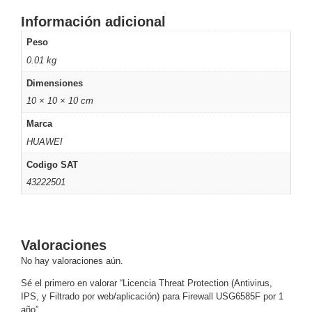
Turret
Especiales
Lente
Información adicional
Motorizado
Ocultas
-
Peso
Pinhole
PTZ
Videograbadoras
0.01 kg
Analógicas
Dimensiones
- TurboHD
10 × 10 × 10 cm
TVI / AHD
/ CVI
Marca
Drones,
HUAWEI
Robots e
Codigo SAT
Industrial
Cámaras
43222501
Industriales
Energía
Adaptadores
Valoraciones
de
No hay valoraciones aún.
Pared
Baterías
Fuentes
de
Sé el primero en valorar “Licencia Threat Protection (Antivirus,
Alimentación
Fuentes
IPS, y Filtrado por web/aplicación) para Firewall USG6585F por 1
año”
de