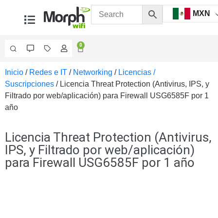
MXN
0
Inicio
/
Redes e IT
/
Networking
/
Licencias /
Videovigilancia
Suscripciones
/ Licencia Threat Protection (Antivirus, IPS, y
Accesorios
Filtrado por web/aplicación) para Firewall USG6585F por 1
Generales
año
Accesorios
Ethernet y
Fibra
Accesorios
Licencia Threat Protection (Antivirus,
para
IPS, y Filtrado por web/aplicación)
Computadora
para Firewall USG6585F por 1 año
y
Smartphones
Cajas
de
Interconexión
Controladores
PTZ
Gabinetes