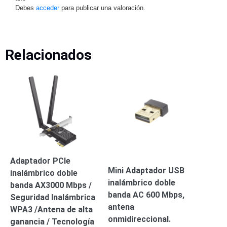
Debes
acceder
para publicar una valoración.
Alimentación
con
Respaldo
Inyectores
PoE
PDU
Plantas
Relacionados
de
Energía
PoE
de Largo
Alcance
UPS
- No Break
Kits-
Sistemas
Completos
IP
Adaptador PCIe
Megapixel
TurboHD
Mini Adaptador USB
inalámbrico doble
de 4
inalámbrico doble
banda AX3000 Mbps /
Canales
TurboHD
banda AC 600 Mbps,
Seguridad Inalámbrica
de 8
antena
WPA3 /Antena de alta
Canales
onmidireccional.
ganancia / Tecnología
Monitores