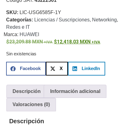
Código SAT:
43222501
o
SKU:
LIC-USG6585F-1Y
Refacciones
Probadores
Categorías:
Licencias / Suscripciones
,
Networking
,
de
Redes e IT
Video
Transceptores
Marca:
HUAWEI
de Video
23,209.88
MXN
12,418.03
MXN
Cables y
Conectores
Sin existencias
Adaptador
a
Facebook
X
LinkedIn
RCA
Audio
y
Video
Cable
Descripción
Información adicional
Coaxial y
Conectores
Cables
Valoraciones (0)
Armados -
Coaxial
Categoría
Descripción
5e
Fibra
Óptica
Para
Alimentación