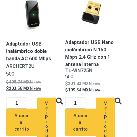
SAN /
eSATA
Discos
Duros
Mecánicos
(HDD)
Memorias
SD /
Adaptador USB Nano
Adaptador USB
Memorias
inalámbrico N 150
inalámbrico doble
Micro
Mbps 2.4 GHz con 1
banda AC 600 Mbps
SD
Servidores
antena interna
ARCHERT2U
de
TL-WN725N
500
500
Aplicación
Unidades
408.74
MXN
201.83
MXN
de Estado
203.58
MXN
109.34
MXN
Sólido
(SSD)
V
V
Software
e
e
VMS y
r
r
Añadir
Añadir
P
P
Analíticas
r
r
al
al
EPCOM
o
o
carrito
carrito
d
d
Cloud
HIKVISION
Honeywell
Wisenet
u
u