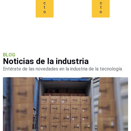
Wave
XMR
c
c
t
t
CEIBAII /
o
o
KAPOK
Videograbadoras
Móviles,
Dash
Cams y
Body
Cams
BLOG
Accesorios
Body
Noticias de la industria
Cams
Entérate de las novedades en la industria de la tecnología.
(Portátiles)
Cámaras
Móviles
Dash
Cams
Videoporteros
e
Interfonos
Accesorios
Intercomunicadores
Videoporteros
Analógicos
Videoporteros
IP