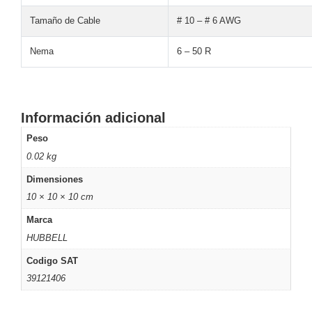
Motorizado
NVRs
Tamaño de Cable
# 10 – # 6 AWG
Network
Video
Nema
6 – 50 R
Recorders
Ocultas
-
Pinhole
Profesionales
Información adicional
-
Caja
PTZ
Térmicas
WiFi
Peso
/ 4G /
0.02 kg
Inalámbricas
Dimensiones
Cámaras
y DVRs
10 × 10 × 10 cm
HD
Marca
TurboHD
/ AHD /
HUBBELL
HD-TVI
Codigo SAT
Ambientes
39121406
Salinos
Antiexplosión
Bala
Domo
/ Eyeball /