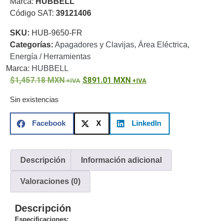
Marca:
HUBBELL
o
Código SAT:
39121406
Refacciones
Probadores
SKU:
HUB-9650-FR
de
Categorías:
Apagadores y Clavijas
,
Área Eléctrica
,
Video
Transceptores
Energía / Herramientas
de Video
Marca:
HUBBELL
Cables y
1,457.18
Conectores
MXN
891.01
MXN
Adaptador
Sin existencias
a
RCA
Audio
Facebook
X
LinkedIn
y
Video
Cable
Coaxial y
Descripción
Información adicional
Conectores
Cables
Armados -
Valoraciones (0)
Coaxial
Categoría
5e
Fibra
Descripción
Óptica
Para
Especificaciones:
Alimentación