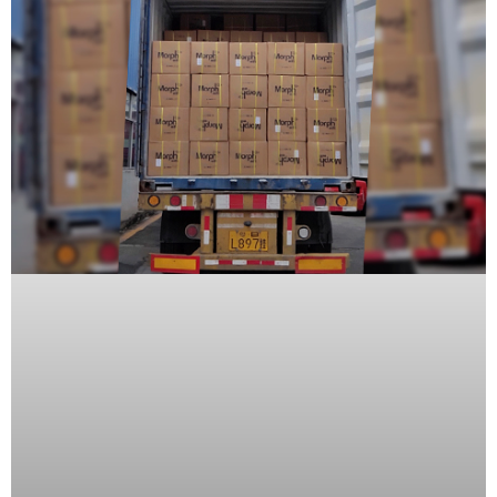
Wave
XMR
CEIBAII /
KAPOK
Videograbadoras
Móviles,
Dash
Cams y
Body
Cams
Accesorios
Body
Cams
(Portátiles)
Cámaras
Móviles
Dash
Cams
Videoporteros
e
Interfonos
Accesorios
Intercomunicadores
Videoporteros
Analógicos
Videoporteros
IP