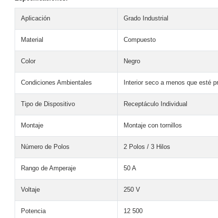
y
Aplicación
Grado Industrial
Electricidad
RG59
Tipo
Material
Compuesto
CaP
Telefónico
VGA
/ DVI /
Color
Negro
HDMI
Cámaras
Condiciones Ambientales
Interior seco a menos que esté p
IP y NVRs
Ambientes
Tipo de Dispositivo
Receptáculo Individual
Salinos
(Anticorrosión)
Antiexplosión
Bala
Codificadores
Montaje
Montaje con tornillos
y
Número de Polos
2 Polos / 3 Hilos
Decodificadores
de
Rango de Amperaje
50 A
Video
Cubo
Domo
/ Eyeball /
Voltaje
250 V
Turret
Fisheye
y
Potencia
12 500
Hemisféricas
Lente