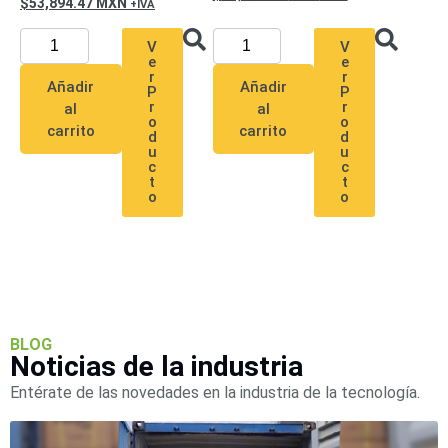
53,894.47
MXN
SAN /
eSATA
Discos
V
V
Duros
e
e
r
r
Mecánicos
Añadir
Añadir
P
P
r
r
(HDD)
Memorias
al
al
o
o
carrito
carrito
SD /
d
d
u
u
Memorias
c
c
Micro
t
t
o
o
SD
Servidores
de
Aplicación
Unidades
de Estado
Sólido
(SSD)
BLOG
Software
Noticias de la industria
VMS y
Analíticas
Entérate de las novedades en la industria de la tecnología.
EPCOM
Cloud
HIKVISION
Honeywell
Wisenet