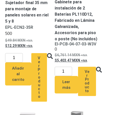
Gabinete para
Sujetador final 35 mm
Alimentación
instalación de 2
para montaje de
con
Baterías PL110D12,
paneles solares en riel
Respaldo
Inyectores
Fabricado en Lámina
5 y 8
PoE
PDU
Plantas
Galvanizada,
EPL-ECN2-35R
de
Accesorios para piso
500
Energía
PoE
o poste (No incluidos)
49.84
MXN
de Largo
EI-PCB-04-07-03-W3V
12.29
MXN
0
Alcance
UPS
6,761.14
MXN
- No Break
V
5,403.47
MXN
Kits-
e
r
Sistemas
Añadir
P
Completos
Ve
r
al
r
IP
o
Pr
carrito
d
Leer
od
Megapixel
TurboHD
u
uc
más
c
de 4
to
t
Canales
TurboHD
o
de 8
Canales
Monitores