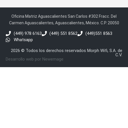
Oficina Matriz Aguascalientes San Carlos #302 Fracc. Del
Carmen Aguascalientes, Aguascalientes, México. C.P. 20050
(449) 978 6163
(449) 551 8562
(449)551 8563
Whatsapp
2026 © Todos los derechos reservados Morph Wifi, S.A. de
C.V.
Desarrollo web por Newemage