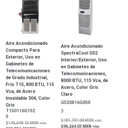
Pantallas
y
Mobiliario
Accesorios
Mobiliario
de
Apoyo
Pantallas
/
Aire Acondicionado
Aire Acondicionado
Monitores
Videowall
Compacto Para
SpectraCool G52
Seguridad
Exterior, Uso en
Interior/Exterior, Uso
Protección
Gabinetes de
en Gabinetes de
Contra
Telecomunicaciones
Telecomunicaciones,
Descargas
de Grado Industrial,
Coaxial
Corriente
8000 BTU, 115 Vca, de
Frío T15, 800 BTU, 115
Alterna
Corriente
Acero, Color Gris
Vca, de Acero
Directa
Redes
Claro
Inoxidable 304, Color
Servidores
G520816G050
Gris
/
T150116G152
3
Almacenamiento
8
Accesorios
Almacenamiento
181,707.08
MXN
146,648.15
MXN
NAS /
96,264.03
MXN