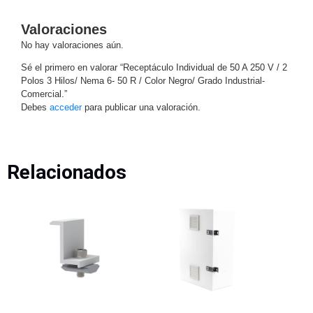
Turret
Especiales
Lente
Motorizado
Ocultas
Valoraciones
-
No hay valoraciones aún.
Pinhole
PTZ
Videograbadoras
Sé el primero en valorar “Receptáculo Individual de 50 A 250 V / 2
Analógicas
Polos 3 Hilos/ Nema 6- 50 R / Color Negro/ Grado Industrial-
- TurboHD
Comercial.”
TVI / AHD
Debes
acceder
para publicar una valoración.
/ CVI
Drones,
Robots e
Industrial
Relacionados
Cámaras
Industriales
Energía
Adaptadores
de
Pared
Baterías
Fuentes
de
Alimentación
Fuentes
de