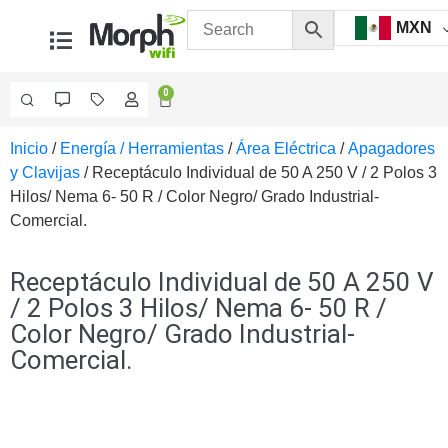
MXN
0
Inicio
/
Energía / Herramientas
/
Área Eléctrica
/
Apagadores
Videovigilancia
y Clavijas
/ Receptáculo Individual de 50 A 250 V / 2 Polos 3
Accesorios
Hilos/ Nema 6- 50 R / Color Negro/ Grado Industrial-
Generales
Comercial.
Accesorios
Ethernet y
Fibra
Accesorios
Receptáculo Individual de 50 A 250 V
para
/ 2 Polos 3 Hilos/ Nema 6- 50 R /
Computadora
Color Negro/ Grado Industrial-
y
Comercial.
Smartphones
Cajas
de
Interconexión
Controladores
PTZ
Gabinetes