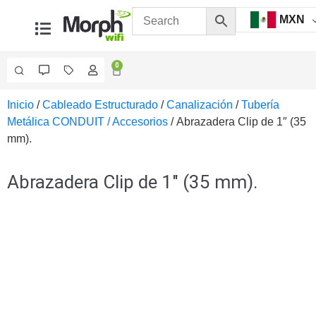
MXN
0
Inicio
/
Cableado Estructurado
/
Canalización
/
Tubería
Videovigilancia
Metálica CONDUIT / Accesorios
/ Abrazadera Clip de 1″ (35
Accesorios
mm).
Generales
Accesorios
Ethernet y
Abrazadera Clip de 1″ (35 mm).
Fibra
Accesorios
para
Computadora
y
Smartphones
Cajas
de
Interconexión
Controladores
PTZ
Gabinetes