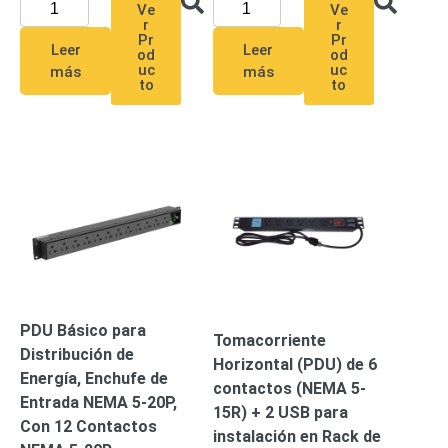
Ve
Ve
Pantallas
r
r
y
Pr
Pr
Leer
Leer
Mobiliario
od
od
uc
uc
más
más
Accesorios
Mobiliario
to
to
de
Apoyo
Pantallas
/
Monitores
Videowall
Seguridad
Protección
Contra
Descargas
Coaxial
Corriente
Alterna
Corriente
Directa
Redes
PDU Básico para
Tomacorriente
Servidores
Distribución de
Horizontal (PDU) de 6
/
Energía, Enchufe de
contactos (NEMA 5-
Almacenamiento
Entrada NEMA 5-20P,
15R) + 2 USB para
Accesorios
Almacenamiento
Con 12 Contactos
instalación en Rack de
NAS /