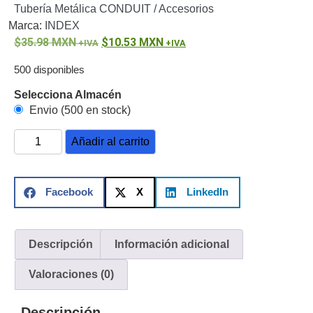
Tubería Metálica CONDUIT / Accesorios
o
Marca:
INDEX
Refacciones
Probadores
35.98
MXN
10.53
MXN
de
Video
Transceptores
500 disponibles
de Video
Selecciona Almacén
Cables y
Envio (500 en stock)
Conectores
Adaptador
Añadir al carrito
a
RCA
Audio
y
Facebook
X
LinkedIn
Video
Cable
Coaxial y
Conectores
Cables
Descripción
Información adicional
Armados -
Coaxial
Categoría
Valoraciones (0)
5e
Fibra
Óptica
Para
Descripción
Alimentación