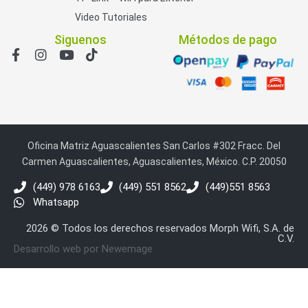
Video Tutoriales
Siguenos
Métodos de pago
Oficina Matriz Aguascalientes San Carlos #302 Fracc. Del
Carmen Aguascalientes, Aguascalientes, México. C.P. 20050
(449) 978 6163
(449) 551 8562
(449)551 8563
Whatsapp
2026 © Todos los derechos reservados Morph Wifi, S.A. de
C.V.
Desarrollo web por Newemage