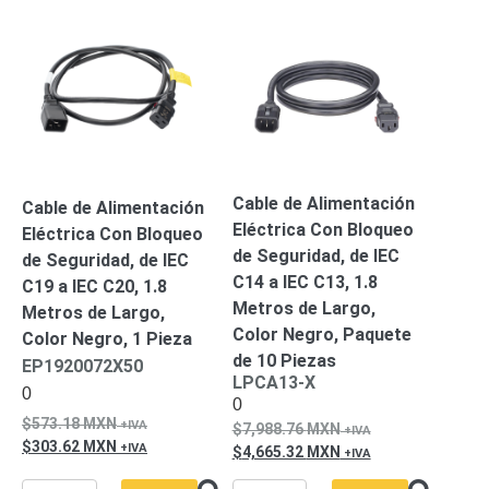
Alimentación
con
Respaldo
Inyectores
PoE
PDU
Plantas
de
Energía
PoE
de Largo
Cable de Alimentación
Cable de Alimentación
Alcance
UPS
Eléctrica Con Bloqueo
Eléctrica Con Bloqueo
- No Break
de Seguridad, de IEC
Kits-
de Seguridad, de IEC
C14 a IEC C13, 1.8
Sistemas
C19 a IEC C20, 1.8
Completos
Metros de Largo,
Metros de Largo,
IP
Color Negro, Paquete
Color Negro, 1 Pieza
Megapixel
TurboHD
de 10 Piezas
EP1920072X50
de 4
LPCA13-X
0
0
Canales
TurboHD
573.18
MXN
7,988.76
MXN
de 8
303.62
MXN
4,665.32
MXN
Canales
Monitores