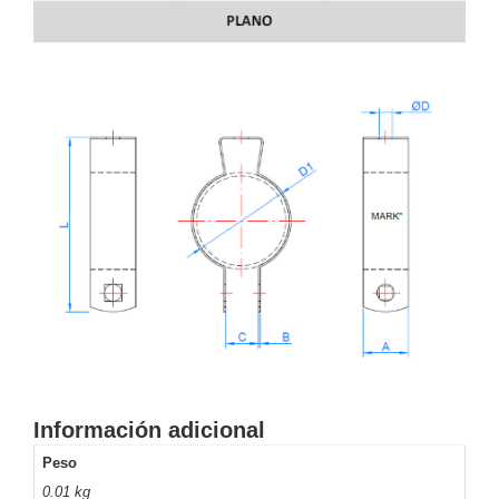
Motorizado
NVRs
Network
Video
Recorders
Ocultas
-
Pinhole
Profesionales
-
Caja
PTZ
Térmicas
WiFi
/ 4G /
Inalámbricas
Cámaras
y DVRs
HD
TurboHD
/ AHD /
HD-TVI
Información adicional
Ambientes
Salinos
Antiexplosión
Bala
Domo
Peso
/ Eyeball /
0.01 kg