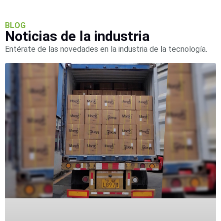
Wave
XMR
CEIBAII /
BLOG
KAPOK
Noticias de la industria
Videograbadoras
Móviles,
Entérate de las novedades en la industria de la tecnología.
Dash
Cams y
Body
Cams
Accesorios
Body
Cams
(Portátiles)
Cámaras
Móviles
Dash
Cams
Videoporteros
e
Interfonos
Accesorios
Intercomunicadores
Videoporteros
Analógicos
Videoporteros
IP