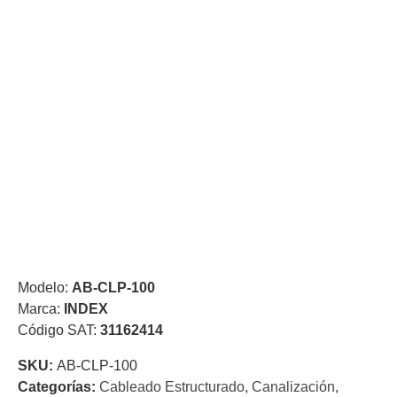
de Acero
para DVR
y
NVR
Gabinetes
para
Cámaras
Iluminadores
IR y de
Luz
y
Blanca
Kits
al
Extensores,
Convertidores
,
Divisores,
Modelo:
AB-CLP-100
HDMI,
Marca:
INDEX
VGA,
Código SAT:
31162414
DVI
Lentes
Micrófonos
Montajes
y Brackets
SKU:
AB-CLP-100
para
Categorías:
Cableado Estructurado
,
Canalización
,
Cámaras
Partes