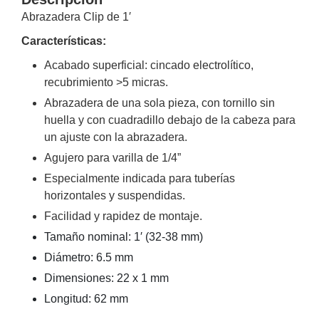
Abrazadera Clip de 1′
y
Electricidad
RG59
Características:
Tipo
Acabado superficial: cincado electrolítico,
CaP
Telefónico
VGA
recubrimiento >5 micras.
/ DVI /
HDMI
Abrazadera de una sola pieza, con tornillo sin
Cámaras
huella y con cuadradillo debajo de la cabeza para
IP y NVRs
un ajuste con la abrazadera.
Ambientes
Agujero para varilla de 1/4”
Salinos
Especialmente indicada para tuberías
(Anticorrosión)
Antiexplosión
Bala
Codificadores
horizontales y suspendidas.
y
Facilidad y rapidez de montaje.
Decodificadores
de
Tamaño nominal: 1′ (32-38 mm)
Video
Cubo
Domo
Diámetro: 6.5 mm
/ Eyeball /
Dimensiones: 22 x 1 mm
Turret
Fisheye
Longitud: 62 mm
y
Hemisféricas
Lente