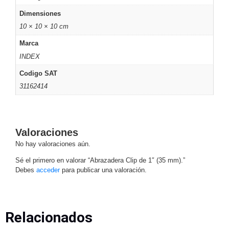
Turret
Especiales
Lente
Dimensiones
Motorizado
Ocultas
10 × 10 × 10 cm
-
Pinhole
PTZ
Videograbadoras
Marca
Analógicas
INDEX
- TurboHD
Codigo SAT
TVI / AHD
31162414
/ CVI
Drones,
Robots e
Industrial
Valoraciones
Cámaras
No hay valoraciones aún.
Industriales
Energía
Sé el primero en valorar “Abrazadera Clip de 1″ (35 mm).”
Adaptadores
Debes
acceder
para publicar una valoración.
de
Pared
Baterías
Fuentes
de
Relacionados
Alimentación
Fuentes
de