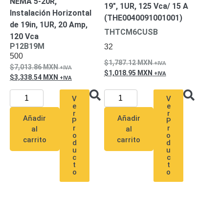
NEMA 5-20R,
19″, 1UR, 125 Vca/ 15 A
SAN /
Instalación Horizontal
(THE0040091001001)
eSATA
Discos
de 19in, 1UR, 20 Amp,
Duros
THTCM6CUSB
120 Vca
Mecánicos
P12B19M
32
(HDD)
Memorias
500
1,787.12
MXN
SD /
7,013.86
MXN
1,018.95
MXN
Memorias
3,338.54
MXN
Micro
V
V
SD
Servidores
e
e
de
r
r
Añadir
Añadir
P
P
Aplicación
Unidades
r
r
al
al
de Estado
o
o
carrito
carrito
d
d
Sólido
u
u
c
c
(SSD)
t
t
Software
o
o
VMS y
Analíticas
EPCOM
Cloud
HIKVISION
Honeywell
Wisenet