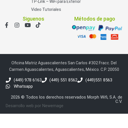
TP-Link – WiFi para Exterior
Video Tutoriales
Siguenos
Métodos de pago
Oficina Matriz Aguascalientes San Carlos #302 Fracc. Del
Carmen Aguascalientes, Aguascalientes, México. C.P. 20050
(449) 978 6163
(449) 551 8562
(449)551 8563
Whatsapp
2026 © Todos los derechos reservados Morph Wifi, S.A. de
C.V.
Desarrollo web por Newemage