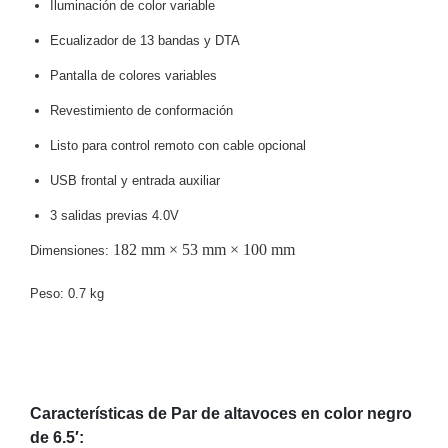
Iluminación de color variable
Motorizado
NVRs
Ecualizador de 13 bandas y DTA
Network
Video
Pantalla de colores variables
Recorders
Profesionales
Revestimiento de conformación
-
Caja
PTZ
Térmicas
WiFi
Listo para control remoto con cable opcional
/ 4G /
USB frontal y entrada auxiliar
Inalámbricas
Cámaras
3 salidas previas 4.0V
y DVRs
182 mm × 53 mm × 100 mm
Dimensiones:
HD
TurboHD
/ AHD /
Peso: 0.7 kg
HD-TVI
Ambientes
Salinos
Antiexplosión
Bala
Domo
/ Eyeball /
Turret
Especiales
Lente
Características de Par de altavoces en color negro
Motorizado
Ocultas
de 6.5′
: