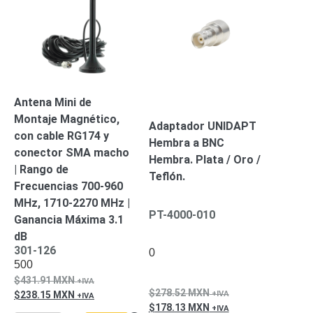
Mobiliario
Accesorios
Mobiliario
de
Apoyo
Pantallas
/
Monitores
Videowall
Antena Mini de
Seguridad
Montaje Magnético,
Protección
Adaptador UNIDAPT
Contra
con cable RG174 y
Hembra a BNC
Descargas
conector SMA macho
Hembra. Plata / Oro /
Corriente
| Rango de
Teflón.
Alterna
Corriente
Frecuencias 700-960
Directa
MHz, 1710-2270 MHz |
Servidores
PT-4000-010
Ganancia Máxima 3.1
/
dB
Almacenamiento
301-126
0
Accesorios
Discos
500
Duros
431.91
MXN
Mecánicos
278.52
MXN
238.15
MXN
(HDD)
Memorias
178.13
MXN