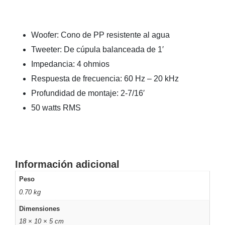
-
Pinhole
PTZ
Videograbadoras
Analógicas
Woofer: Cono de PP resistente al agua
- TurboHD
Tweeter: De cúpula balanceada de 1′
TVI / AHD
Impedancia: 4 ohmios
/ CVI
Drones,
Respuesta de frecuencia: 60 Hz – 20 kHz
Robots e
Profundidad de montaje: 2-7/16′
Industrial
Cámaras
50 watts RMS
Industriales
Energía
Adaptadores
de
Información adicional
Pared
Baterías
Fuentes
de
Peso
Alimentación
Fuentes
0.70 kg
de
Dimensiones
Alimentación
18 × 10 × 5 cm
con