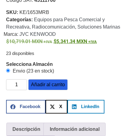
Código SAT:
45111700
o
SKU:
KE/1653MRB
Refacciones
Probadores
Categorías:
Equipos para Pesca Comercial y
de
Recreativa
,
Radiocomunicación
,
Soluciones Marinas
Video
Transceptores
Marca:
JVC KENWOOD
de Video
10,719.01
MXN
5,341.34
MXN
Cables y
Conectores
23 disponibles
Adaptador
a
Selecciona Almacén
RCA
Audio
Envio (23 en stock)
y
Añadir al carrito
Video
Cable
Coaxial y
Conectores
Cables
Facebook
X
LinkedIn
Armados -
Coaxial
Categoría
5e
Fibra
Óptica
Para
Descripción
Información adicional
Alimentación