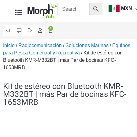
MXN
0
Inicio
/
Radiocomunicación
/
Soluciones Marinas
/
Equipos
Videovigilancia
para Pesca Comercial y Recreativa
/ Kit de estéreo con
Accesorios
Bluetooth KMR-M332BT | más Par de bocinas KFC-
Generales
1653MRB
Accesorios
Ethernet y
Fibra
Accesorios
Kit de estéreo con Bluetooth KMR-
para
M332BT | más Par de bocinas KFC-
Computadora
1653MRB
y
Smartphones
Cajas
de
Interconexión
Controladores
PTZ
Gabinetes