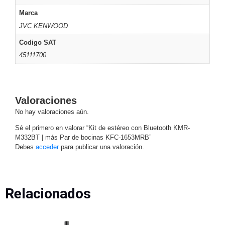
Respaldo
Inyectores
Marca
PoE
PDU
Plantas
JVC KENWOOD
de
Codigo SAT
Energía
PoE
45111700
de Largo
Alcance
UPS
- No Break
Kits-
Valoraciones
Sistemas
No hay valoraciones aún.
Completos
IP
Sé el primero en valorar “Kit de estéreo con Bluetooth KMR-
M332BT | más Par de bocinas KFC-1653MRB”
Megapixel
TurboHD
Debes
acceder
para publicar una valoración.
de 4
Canales
TurboHD
de 8
Canales
Relacionados
Monitores
Pantallas
y