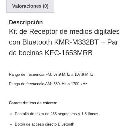
Valoraciones (0)
y
Electricidad
RG59
Tipo
Descripción
CaP
Telefónico
VGA
Kit de Receptor de medios digitales
/ DVI /
con Bluetooth KMR-M332BT + Par
HDMI
Cámaras
de bocinas KFC-1653MRB
IP y NVRs
Ambientes
Salinos
Rango de frecuencia FM: 87.9 MHz a 107.9 MHz
(Anticorrosión)
Antiexplosión
Bala
Codificadores
y
Rango de frecuencia AM: 530kHz a 1700 kHz.
Decodificadores
de
Características de estereo:
Video
Cubo
Domo
/ Eyeball /
Pantalla de texto de 255 segmentos y 1,5 líneas
Turret
Fisheye
Botón de acceso directo Bluetooth
y
Hemisféricas
Lente