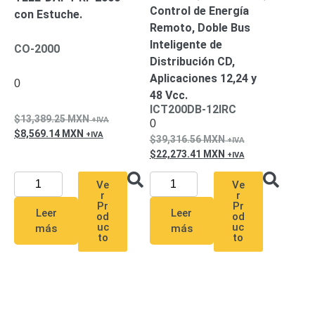
Accesorios
Body
Control de Energía
con Estuche.
Cams
Remoto, Doble Bus
(Portátiles)
Cámaras
Inteligente de
CO-2000
Móviles
Dash
Distribución CD,
Cams
Aplicaciones 12,24 y
0
Videoporteros
48 Vcc.
e
ICT200DB-12IRC
Interfonos
13,389.25
MXN
0
Accesorios
Intercomunicadores
Videoporteros
8,569.14
MXN
39,316.56
MXN
Analógicos
Videoporteros
22,273.41
MXN
IP
Ve
Ve
r
r
Pr
Pr
Leer
Leer
od
od
uc
uc
más
más
to
to