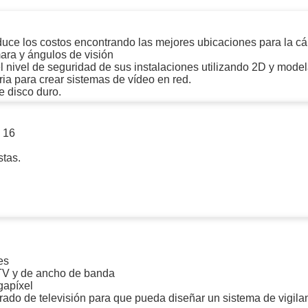
ywell
Wisenet Wave
XMR CEIBAII / KAPOK
ash Cams y Body Cams
educe los costos encontrando las mejores ubicaciones para la c
es)
Cámaras Móviles
Dash Cams
mara y ángulos de visión
 nivel de seguridad de sus instalaciones utilizando 2D y mode
ia para crear sistemas de vídeo en red.
Videoporteros Analógicos
Videoporteros IP
e disco duro.
 16
stas.
es
V y de ancho de banda
gapíxel
rado de televisión para que pueda diseñar un sistema de vigilanc