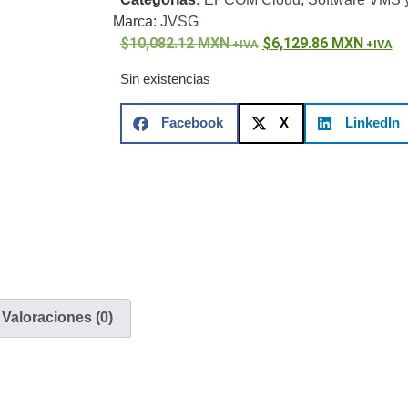
ón)
Antiexplosión
Bala
Codificadores y Decodificadores de
Marca:
JVSG
ret
Fisheye y Hemisféricas
Lente Motorizado
NVRs Network
10,082.12
MXN
6,129.86
MXN
ole
Profesionales - Caja
PTZ
Térmicas
WiFi / 4G / Inalámbricas
/ AHD / HD-TVI
Sin existencias
n
Bala
Domo / Eyeball / Turret
Especiales
Lente
Z
Videograbadoras Analógicas - TurboHD TVI / AHD / CVI
Facebook
X
LinkedIn
Fuentes de Alimentación
Fuentes de Alimentación con
lantas de Energía
PoE de Largo Alcance
UPS - No Break
ales
TurboHD de 8 Canales
rio
Pantallas / Monitores
Videowall Seguridad
Valoraciones (0)
te Directa
Redes
S / SAN / eSATA
Discos Duros Mecánicos (HDD)
Memorias
ores de Aplicación
Unidades de Estado Sólido (SSD)