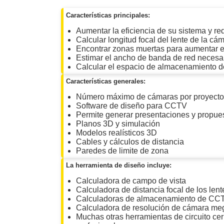
Software VMS y Analíticas
Características principales:
EPCOM Cloud
HIKVISION
Hone
Videograbadoras Móviles, D
Aumentar la eficiencia de su sistema y r
Accesorios
Body Cams (Portátil
Calcular longitud focal del lente de la cá
Encontrar zonas muertas para aumentar el
Videoporteros e Interfonos
Estimar el ancho de banda de red necesar
Accesorios
Intercomunicadores
Calcular el espacio de almacenamiento d
Características generales:
Número máximo de cámaras por proyecto
Software de diseño para CCTV
Permite generar presentaciones y propue
Planos 3D y simulación
Modelos realísticos 3D
Cables y cálculos de distancia
Paredes de limite de zona
La herramienta de diseño incluye:
Calculadora de campo de vista
Calculadora de distancia focal de los lent
Calculadoras de almacenamiento de CCT
Calculadora de resolución de cámara me
Muchas otras herramientas de circuito cer