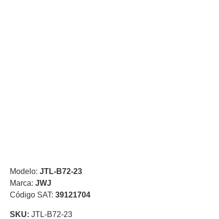
de Acero
para DVR
y
NVR
Gabinetes
para
Cámaras
Iluminadores
IR y de
Luz
y
Blanca
Kits
al
Extensores,
Convertidores
,
Divisores,
HDMI,
Modelo:
JTL-B72-23
VGA,
Marca:
JWJ
DVI
Lentes
Micrófonos
Montajes
Código SAT:
39121704
y Brackets
para
SKU:
JTL-B72-23
Cámaras
Partes