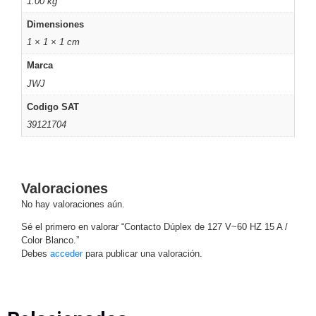
1.00 kg
Motorizado
NVRs
Dimensiones
Network
1 × 1 × 1 cm
Video
Marca
Recorders
Ocultas
JWJ
-
Pinhole
Profesionales
Codigo SAT
-
39121704
Caja
PTZ
Térmicas
WiFi
/ 4G /
Inalámbricas
Cámaras
Valoraciones
y DVRs
No hay valoraciones aún.
HD
TurboHD
Sé el primero en valorar “Contacto Dúplex de 127 V~60 HZ 15 A /
Color Blanco.”
/ AHD /
Debes
acceder
para publicar una valoración.
HD-TVI
Ambientes
Salinos
Antiexplosión
Bala
Domo
/ Eyeball /