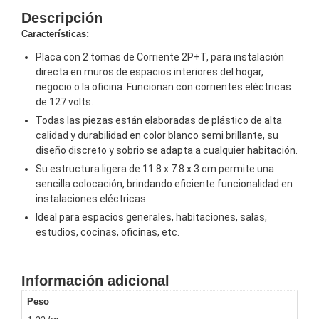
Descripción
y
Electricidad
RG59
Características:
Tipo
Placa con 2 tomas de Corriente 2P+T, para instalación
CaP
Telefónico
VGA
directa en muros de espacios interiores del hogar,
/ DVI /
negocio o la oficina. Funcionan con corrientes eléctricas
de 127 volts.
HDMI
Cámaras
Todas las piezas están elaboradas de plástico de alta
IP y NVRs
calidad y durabilidad en color blanco semi brillante, su
Ambientes
diseño discreto y sobrio se adapta a cualquier habitación.
Salinos
Su estructura ligera de 11.8 x 7.8 x 3 cm permite una
(Anticorrosión)
Antiexplosión
Bala
Codificadores
sencilla colocación, brindando eficiente funcionalidad en
instalaciones eléctricas.
y
Decodificadores
Ideal para espacios generales, habitaciones, salas,
estudios, cocinas, oficinas, etc.
de
Video
Cubo
Domo
/ Eyeball /
Información adicional
Turret
Fisheye
y
Peso
Hemisféricas
Lente