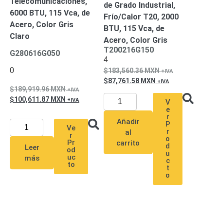
Telecomunicaciones,
de Grado Industrial,
Pantallas
6000 BTU, 115 Vca, de
y
Frío/Calor T20, 2000
Acero, Color Gris
Mobiliario
BTU, 115 Vca, de
Claro
Accesorios
Mobiliario
Acero, Color Gris
de
T200216G150
G280616G050
4
Apoyo
Pantallas
0
183,560.36
MXN
/
87,761.58
MXN
Monitores
Videowall
189,919.96
MXN
Seguridad
100,611.87
MXN
V
Protección
e
Contra
r
Añadir
P
Descargas
Ve
r
al
r
Coaxial
Corriente
o
Pr
carrito
d
Leer
Alterna
Corriente
od
u
uc
más
Directa
Redes
c
to
t
Servidores
o
/
Almacenamiento
Accesorios
Almacenamiento
NAS /