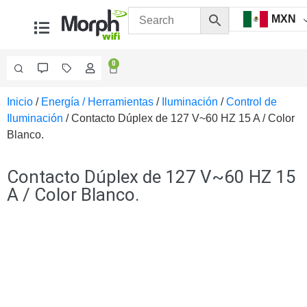
MXN
0
Inicio
/
Energía / Herramientas
/
Iluminación
/
Control de
Videovigilancia
Iluminación
/ Contacto Dúplex de 127 V~60 HZ 15 A / Color
Accesorios
Blanco.
Generales
Accesorios
Ethernet y
Contacto Dúplex de 127 V~60 HZ 15
Fibra
Accesorios
A / Color Blanco.
para
Computadora
y
Smartphones
Cajas
de
Interconexión
Controladores
PTZ
Gabinetes