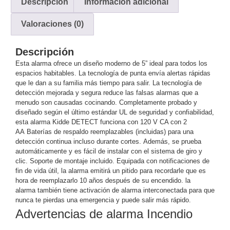
Descripción
Información adicional
y
Valoraciones (0)
Electricidad
RG59
Tipo
CaP
Telefónico
VGA
Descripción
/ DVI /
Esta alarma ofrece un diseño moderno de 5” ideal para todos los
espacios habitables.
La tecnología de punta envía alertas rápidas
HDMI
que le dan a su familia más tiempo para salir.
La tecnología de
Cámaras
detección mejorada y segura reduce las falsas alarmas que a
IP y NVRs
menudo son causadas
cocinando.
Completamente probado y
Ambientes
diseñado según el último estándar UL de seguridad
y confiabilidad,
Salinos
esta alarma Kidde DETECT funciona con 120 V CA con 2
(Anticorrosión)
Antiexplosión
Bala
Codificadores
AA
Baterías de respaldo reemplazables (incluidas) para una
detección continua incluso durante
cortes.
Además, se prueba
y
automáticamente y es fácil de instalar con el sistema de giro y
Decodificadores
clic. Soporte de montaje incluido
. Equipada con notificaciones de
de
fin de vida útil, la alarma emitirá un pitido
para recordarle que es
Video
Cubo
Domo
hora de reemplazarlo 10 años después de su encendido. la
alarma
también tiene activación de alarma interconectada para que
/ Eyeball /
nunca te pierdas una emergencia
y puede salir más rápido.
Turret
Fisheye
Advertencias de alarma Incendio
y
Hemisféricas
Lente