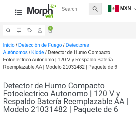
MXN
0
Inicio
/
Detección de Fuego
/
Detectores
Videovigilancia
Autónomos
/
Kidde
/ Detector de Humo Compacto
Accesorios
Fotoelectrico Autonomo | 120 V y Respaldo Batería
Generales
Reemplazable AA | Modelo 21031482 | Paquete de 6
Accesorios
Ethernet y
Fibra
Accesorios
Detector de Humo Compacto
para
Fotoelectrico Autonomo | 120 V y
Computadora
Respaldo Batería Reemplazable AA |
y
Modelo 21031482 | Paquete de 6
Smartphones
Cajas
de
Interconexión
Controladores
PTZ
Gabinetes