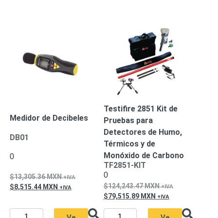
Accesorios
Body
Cams
(Portátiles)
Cámaras
Móviles
Dash
Cams
Videoporteros
e
Interfonos
Accesorios
Intercomunicadores
Videoporteros
Analógicos
Videoporteros
Testifire 2851 Kit de
IP
Medidor de Decibeles
Pruebas para
Detectores de Humo,
DB01
Térmicos y de
Monóxido de Carbono
0
TF2851-KIT
0
13,305.36
MXN
124,243.47
MXN
8,515.44
MXN
79,515.89
MXN
Ve
Ve