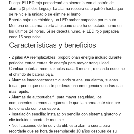
Fuego: El LED rojo parpadeará en sincronía con el patrón de
Motorizado
NVRs
alarma (3 pitidos largos).
La alarma repetirá este patrón hasta que
Network
se reinicie la unidad o se elimine el humo.
Batería baja: un chirrido y un LED ámbar parpadea por minuto.
Video
Memoria de alarma: alerta al usuario si se ha detectado humo en
Recorders
Profesionales
los últimos 24
horas. Si se detecta humo, el LED rojo parpadea
-
cada 15 segundos.
Caja
PTZ
Térmicas
WiFi
Características y beneficios
/ 4G /
Inalámbricas
• 2 pilas AA reemplazables: proporcionan energía incluso durante
periodos cortos
cortes de energía para mayor tranquilidad.
Cámaras
Cambiar baterías reemplazables
cada 6 meses, o cuando escuche
y DVRs
el chirrido de batería baja.
HD
• Alarmas interconectadas*: cuando suena una alarma, suenan
TurboHD
todas, por lo que
nunca te perderás una emergencia y podrás salir
/ AHD /
más rápido.
HD-TVI
• Alarmas de autoprueba**: para mayor seguridad, los
Ambientes
componentes internos
asegúrese de que la alarma esté siempre
Salinos
Antiexplosión
Bala
Domo
funcionando como se espera.
• Instalación sencilla: instalación sencilla con sistema giratorio y
/ Eyeball /
clic incluido
soporte de montaje.
Turret
Especiales
Lente
• Notificaciones de fin de vida útil: esta alarma suena para
Motorizado
Ocultas
recordarle que es hora de
reemplácelo 10 años después de su