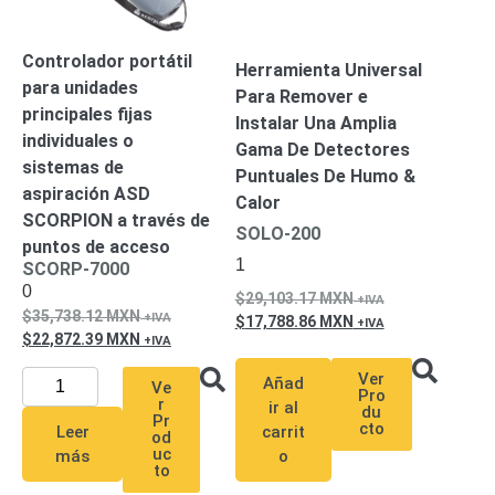
SD /
Memorias
Controlador portátil
Micro
Herramienta Universal
para unidades
SD
Servidores
Para Remover e
principales fijas
de
Instalar Una Amplia
individuales o
Aplicación
Unidades
Gama De Detectores
sistemas de
de Estado
Puntuales De Humo &
aspiración ASD
Sólido
Calor
SCORPION a través de
(SSD)
SOLO-200
puntos de acceso
Software
1
SCORP-7000
VMS y
0
Analíticas
29,103.17
MXN
35,738.12
MXN
EPCOM
17,788.86
MXN
22,872.39
MXN
Cloud
HIKVISION
Videograbadoras
Ver
Añad
Ve
Móviles,
Pro
r
ir al
du
Dash
Pr
cto
Leer
carrit
Cams y
od
uc
más
o
Body
to
Cams