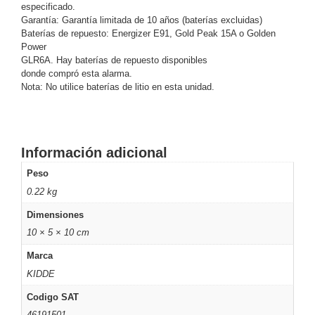
especificado.
Respaldo
Inyectores
Garantía: Garantía limitada de 10 años (baterías excluidas)
PoE
PDU
Plantas
Baterías de repuesto: Energizer E91, Gold Peak 15A o Golden
Power
de
GLR6A. Hay baterías de repuesto disponibles
Energía
PoE
donde compró esta alarma.
de Largo
Nota: No utilice baterías de litio en esta unidad.
Alcance
UPS
- No Break
Kits-
Sistemas
Información adicional
Completos
Peso
IP
0.22 kg
Megapixel
TurboHD
de 4
Dimensiones
Canales
TurboHD
10 × 5 × 10 cm
de 8
Marca
Canales
KIDDE
Monitores
Pantallas
Codigo SAT
y
46191501