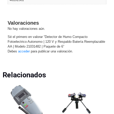
Mobiliario
Accesorios
Mobiliario
de
Apoyo
Pantallas
Valoraciones
/
No hay valoraciones aún.
Monitores
Videowall
Sé el primero en valorar “Detector de Humo Compacto
Seguridad
Fotoelectrico Autonomo | 120 V y Respaldo Batería Reemplazable
Protección
AA | Modelo 21031482 | Paquete de 6”
Contra
Debes
acceder
para publicar una valoración.
Descargas
Corriente
Alterna
Corriente
Directa
Relacionados
Servidores
/
Almacenamiento
Accesorios
Discos
Duros
Mecánicos
(HDD)
Memorias