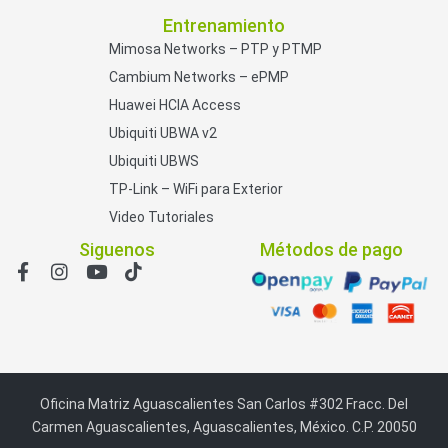
Entrenamiento
Mimosa Networks – PTP y PTMP
Cambium Networks – ePMP
Huawei HCIA Access
Ubiquiti UBWA v2
Ubiquiti UBWS
TP-Link – WiFi para Exterior
Video Tutoriales
Siguenos
Métodos de pago
Oficina Matriz Aguascalientes San Carlos #302 Fracc. Del
Carmen Aguascalientes, Aguascalientes, México. C.P. 20050