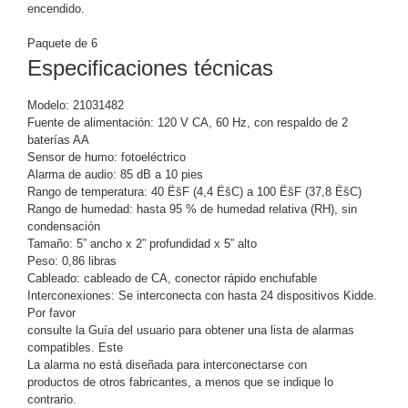
-
encendido.
Pinhole
PTZ
Videograbadoras
Paquete de 6
Analógicas
Especificaciones técnicas
- TurboHD
TVI / AHD
Modelo: 21031482
/ CVI
Fuente de alimentación: 120 V CA, 60 Hz, con respaldo de 2
Drones,
baterías AA
Robots e
Sensor de humo: fotoeléctrico
Industrial
Alarma de audio: 85 dB a 10 pies
Rango de temperatura: 40 ËšF (4,4 ËšC) a 100 ËšF (37,8 ËšC)
Cámaras
Rango de humedad: hasta 95 % de humedad relativa (RH), sin
Industriales
condensación
Energía
Tamaño: 5” ancho x 2” profundidad x 5” alto
Adaptadores
Peso: 0,86 libras
de
Cableado: cableado de CA, conector rápido enchufable
Interconexiones: Se interconecta con hasta 24 dispositivos Kidde.
Pared
Baterías
Fuentes
Por favor
de
consulte la Guía del usuario para obtener una lista de alarmas
Alimentación
Fuentes
compatibles. Este
de
La alarma no está diseñada para interconectarse con
productos de otros fabricantes, a menos que se indique lo
Alimentación
contrario.
con