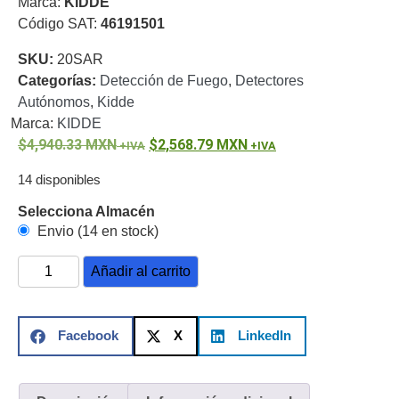
Marca:
KIDDE
o
Código SAT:
46191501
Refacciones
Probadores
SKU:
20SAR
de
Categorías:
Detección de Fuego
,
Detectores
Video
Transceptores
Autónomos
,
Kidde
de Video
Marca:
KIDDE
Cables y
4,940.33
Conectores
MXN
2,568.79
MXN
Adaptador
14 disponibles
a
RCA
Audio
Selecciona Almacén
y
Envio (14 en stock)
Video
Cable
Coaxial y
Añadir al carrito
Conectores
Cables
Armados -
Coaxial
Categoría
Facebook
X
LinkedIn
5e
Fibra
Óptica
Para
Alimentación