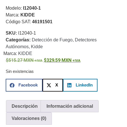
o
Modelo:
I12040-1
Refacciones
Probadores
Marca:
KIDDE
de
Código SAT:
46191501
Video
Transceptores
SKU:
I12040-1
de Video
Categorías:
Detección de Fuego
,
Detectores
Cables y
Conectores
Autónomos
,
Kidde
Adaptador
Marca:
KIDDE
a
515.27
MXN
329.59
MXN
RCA
Audio
Sin existencias
y
Video
Cable
Facebook
X
LinkedIn
Coaxial y
Conectores
Cables
Armados -
Descripción
Información adicional
Coaxial
Categoría
5e
Fibra
Valoraciones (0)
Óptica
Para
Alimentación