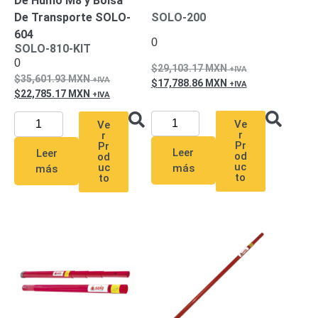
De Humo M8 y Bolsa
SAN /
De Transporte SOLO-
SOLO-200
eSATA
Discos
604
0
Duros
SOLO-810-KIT
Mecánicos
0
29,103.17
MXN
(HDD)
Memorias
35,601.93
MXN
17,788.86
MXN
SD /
22,785.17
MXN
Memorias
Ve
Ve
Micro
r
r
SD
Servidores
Pr
Pr
Leer
Leer
od
od
de
uc
uc
más
más
to
to
Aplicación
Unidades
de Estado
Sólido
(SSD)
Software
VMS y
Analíticas
EPCOM
Cloud
HIKVISION
Honeywell
Wisenet