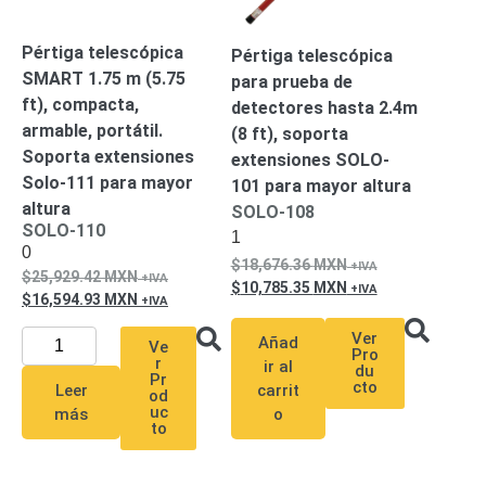
Wave
XMR
CEIBAII /
Pértiga telescópica
Pértiga telescópica
KAPOK
SMART 1.75 m (5.75
para prueba de
Videograbadoras
ft), compacta,
Móviles,
detectores hasta 2.4m
Dash
armable, portátil.
(8 ft), soporta
Cams y
Soporta extensiones
extensiones SOLO-
Body
Solo-111 para mayor
101 para mayor altura
Cams
altura
SOLO-108
Accesorios
Body
SOLO-110
1
Cams
0
18,676.36
MXN
(Portátiles)
Cámaras
25,929.42
MXN
10,785.35
MXN
Móviles
Dash
16,594.93
MXN
Cams
Ver
Añad
Videoporteros
Ve
Pro
r
e
ir al
du
Pr
cto
Interfonos
carrit
Leer
od
Accesorios
Intercomunicadores
Videoporteros
uc
o
más
to
Analógicos
Videoporteros
IP