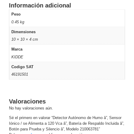
Información adicional
Alimentación
con
Peso
Respaldo
Inyectores
0.45 kg
PoE
PDU
Plantas
Dimensiones
de
10 × 10 × 4 cm
Energía
PoE
Marca
de Largo
KIDDE
Alcance
UPS
- No Break
Codigo SAT
Kits-
46191501
Sistemas
Completos
IP
Megapixel
TurboHD
Valoraciones
de 4
No hay valoraciones aún.
Canales
TurboHD
Sé el primero en valorar “Detector Autónomo de Humo â”‚ Sensor
de 8
Iónico / se Alimenta a 120 Vca â”‚ Batería de Respaldo Incluida â”‚
Canales
Botón para Prueba y Silencio â”‚ Modelo 210063781”
Monitores