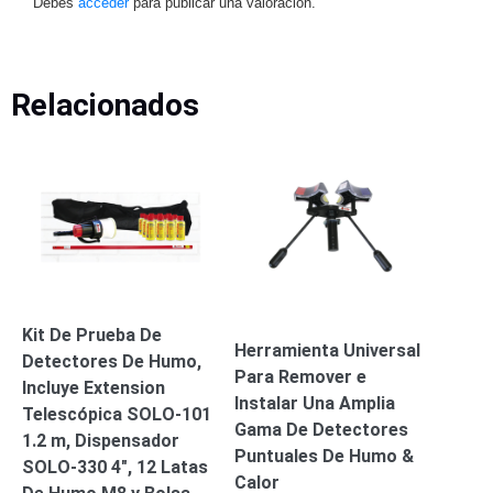
Debes
acceder
para publicar una valoración.
Pantallas
y
Mobiliario
Accesorios
Mobiliario
Relacionados
de
Apoyo
Pantallas
/
Monitores
Videowall
Seguridad
Protección
Contra
Descargas
Coaxial
Corriente
Kit De Prueba De
Alterna
Corriente
Herramienta Universal
Detectores De Humo,
Directa
Redes
Para Remover e
Servidores
Incluye Extension
Instalar Una Amplia
/
Telescópica SOLO-101
Gama De Detectores
Almacenamiento
1.2 m, Dispensador
Accesorios
Almacenamiento
Puntuales De Humo &
SOLO-330 4″, 12 Latas
NAS /
Calor