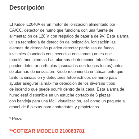
Descripción
y
Electricidad
RG59
Tipo
El Kidde i12040A es un motor de ionización alimentado por
CaP
Telefónico
VGA
CA/CC.
detector de humo que funciona con una fuente de
alimentación de 120 V
con respaldo de batería de 9V.
Esta alarma
/ DVI /
utiliza tecnología de detección de ionización. ionización
las
HDMI
alarmas de detección pueden detectar partículas de fuego
Cámaras
invisibles
(asociado con incendios con llamas) antes que
IP y NVRs
fotoeléctrico
alarmas Las alarmas de detección fotoeléctrica
Ambientes
pueden detectar
partículas (asociadas con fuegos lentos) antes
de
alarmas de ionización.
Kidde recomienda enfáticamente que
Salinos
tanto la ionización
y detectores fotoeléctricos de humo para
(Anticorrosión)
Antiexplosión
Bala
Codificadores
ayudar
asegurar la máxima detección de los diversos tipos
y
de
incendio que puede ocurrir dentro de la casa.
Esta alarma de
Decodificadores
humo está disponible en un estuche cortado de 6 piezas
con
bandeja para una fácil visualización, así como un paquete a
de
granel de 6 piezas para
contratistas y propietarios.
Video
Cubo
Domo
/ Eyeball /
* Pieza
Turret
Fisheye
**COTIZAR MODELO 210063781
y
Hemisféricas
Lente