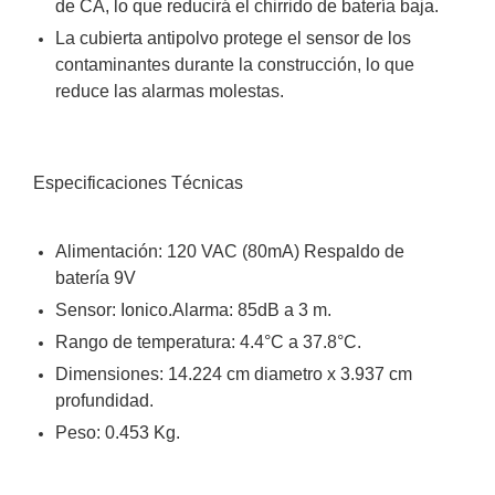
de CA, lo que reducirá el chirrido de batería baja.
Turret
Especiales
Lente
Motorizado
Ocultas
La cubierta antipolvo protege el sensor de los
-
contaminantes durante la construcción, lo que
Pinhole
PTZ
Videograbadoras
reduce las alarmas molestas.
Analógicas
- TurboHD
TVI / AHD
Especificaciones Técnicas
/ CVI
Drones,
Robots e
Alimentación: 120 VAC (80mA) Respaldo de
Industrial
batería 9V
Cámaras
Sensor: Ionico.Alarma: 85dB a 3 m.
Industriales
Energía
Rango de temperatura: 4.4°C a 37.8°C.
Adaptadores
Dimensiones: 14.224 cm diametro x 3.937 cm
de
profundidad.
Pared
Baterías
Fuentes
Peso: 0.453 Kg.
de
Alimentación
Fuentes
de