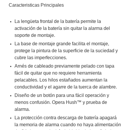
Caracteristicas Principales
Motorizado
NVRs
Network
Video
La lengüeta frontal de la batería permite la
Recorders
Ocultas
activación de la batería sin quitar la alarma del
-
soporte de montaje.
Pinhole
Profesionales
La base de montaje grande facilita el montaje,
-
protege la pintura de la superficie de la suciedad y
Caja
PTZ
Térmicas
WiFi
cubre las imperfecciones.
/ 4G /
Arnés de cableado previamente pelado con tapa
Inalámbricas
fácil de quitar que no requiere herramienta
Cámaras
pelacables. Los hilos estañados aumentan la
y DVRs
conductividad y el agarre de la tuerca de alambre.
HD
TurboHD
Diseño de un botón para una fácil operación y
/ AHD /
menos confusión. Opera Hush™ y prueba de
HD-TVI
alarma.
Ambientes
La protección contra descarga de batería apagará
Salinos
Antiexplosión
Bala
Domo
la memoria de alarma cuando no haya alimentación
/ Eyeball /