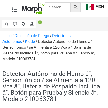
MXN
0
Inicio
/
Detección de Fuego
/
Detectores
Videovigilancia
Autónomos
/
Kidde
/ Detector Autónomo de Humo â”‚
Accesorios
Sensor Iónico / se Alimenta a 120 Vca â”‚ Batería de
Generales
Respaldo Incluida â”‚ Botón para Prueba y Silencio â”‚
Accesorios
Modelo 210063781
Ethernet y
Fibra
Accesorios
para
Detector Autónomo de Humo â”‚
Computadora
Sensor Iónico / se Alimenta a 120
y
Vca â”‚ Batería de Respaldo Incluida
Smartphones
Cajas
â”‚ Botón para Prueba y Silencio â”‚
de
Modelo 210063781
Interconexión
Controladores
PTZ
Gabinetes