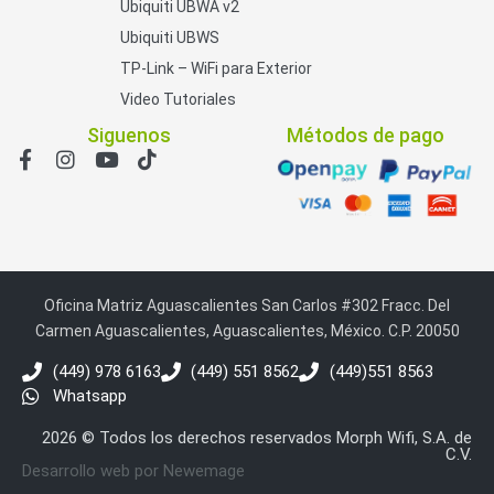
Ubiquiti UBWA v2
Ubiquiti UBWS
TP-Link – WiFi para Exterior
Video Tutoriales
Siguenos
Métodos de pago
Oficina Matriz Aguascalientes San Carlos #302 Fracc. Del
Carmen Aguascalientes, Aguascalientes, México. C.P. 20050
(449) 978 6163
(449) 551 8562
(449)551 8563
Whatsapp
2026 © Todos los derechos reservados Morph Wifi, S.A. de
C.V.
Desarrollo web por Newemage