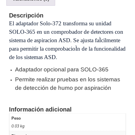
y
Electricidad
RG59
Descripción
Tipo
El adaptador Solo-372 transforma su unidad
CaP
Telefónico
VGA
SOLO-365 en un comprobador de detectores con
/ DVI /
sistema de aspiracion ASD. Se ajusta faÌcilmente
HDMI
para permitir la comprobacioÌn de la funcionalidad
Cámaras
IP y NVRs
de los sistemas ASD.
Ambientes
Adaptador opcional para SOLO-365
Salinos
(Anticorrosión)
Antiexplosión
Bala
Codificadores
Permite realizar pruebas en los sistemas
y
de detección de humo por aspiración
Decodificadores
de
Video
Cubo
Domo
Información adicional
/ Eyeball /
Peso
Turret
Fisheye
0.03 kg
y
Hemisféricas
Lente