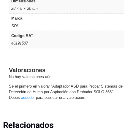
Dimensiones
Motorizado
NVRs
28 × 5 × 20 cm
Network
Marca
Video
SDI
Recorders
Ocultas
-
Codigo SAT
Pinhole
Profesionales
46191507
-
Caja
PTZ
Térmicas
WiFi
/ 4G /
Valoraciones
Inalámbricas
No hay valoraciones aún.
Cámaras
y DVRs
Sé el primero en valorar “Adaptador ASD para Probar Sistemas de
HD
Detección de Humo por Aspiración con Probador SOLO-365”
TurboHD
Debes
acceder
para publicar una valoración.
/ AHD /
HD-TVI
Ambientes
Salinos
Antiexplosión
Bala
Domo
Relacionados
/ Eyeball /