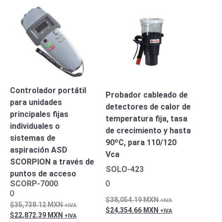
Turret
Especiales
Lente
Motorizado
Ocultas
-
Pinhole
PTZ
Videograbadoras
Analógicas
- TurboHD
TVI / AHD
/ CVI
Controlador portátil
Probador cableado de
Drones,
para unidades
detectores de calor de
Robots e
principales fijas
Industrial
temperatura fija, tasa
individuales o
Cámaras
de crecimiento y hasta
sistemas de
Industriales
90ºC, para 110/120
aspiración ASD
Energía
Vca
SCORPION a través de
Adaptadores
SOLO-423
puntos de acceso
de
SCORP-7000
0
Pared
Baterías
Fuentes
0
de
38,054.19
MXN
35,738.12
MXN
Alimentación
Fuentes
24,354.66
MXN
22,872.39
MXN
de