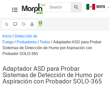
MXN
0
Inicio
/
Detección de
Videovigilancia
Fuego
/
Probadores
/
Todos
/ Adaptador ASD para Probar
Accesorios
Sistemas de Detección de Humo por Aspiración con
Generales
Probador SOLO-365
Accesorios
Ethernet y
Fibra
Accesorios
Adaptador ASD para Probar
para
Sistemas de Detección de Humo por
Computadora
Aspiración con Probador SOLO-365
y
Smartphones
Cajas
de
Interconexión
Controladores
PTZ
Gabinetes