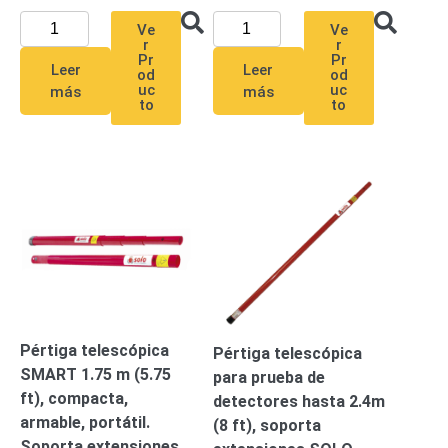
Alimentación
Ve
Ve
r
r
con
Pr
Pr
Leer
Leer
Respaldo
Inyectores
od
od
uc
uc
más
más
PoE
PDU
Plantas
to
to
de
Energía
PoE
de Largo
Alcance
UPS
- No Break
Kits-
Sistemas
Completos
IP
Megapixel
TurboHD
de 4
Pértiga telescópica
Pértiga telescópica
Canales
TurboHD
SMART 1.75 m (5.75
para prueba de
de 8
ft), compacta,
detectores hasta 2.4m
Canales
armable, portátil.
(8 ft), soporta
Monitores
Soporta extensiones