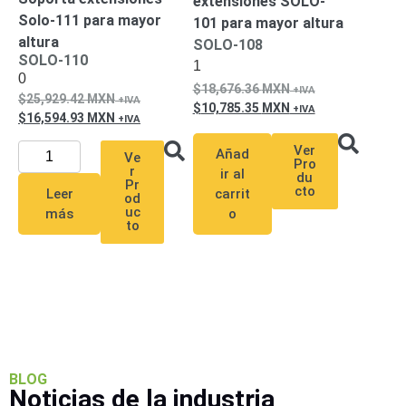
extensiones SOLO-
Pantallas
Solo-111 para mayor
101 para mayor altura
y
altura
SOLO-108
Mobiliario
SOLO-110
1
Accesorios
Mobiliario
0
18,676.36
MXN
de
25,929.42
MXN
10,785.35
MXN
Apoyo
Pantallas
16,594.93
MXN
/
Ver
Añad
Monitores
Videowall
Ve
Pro
r
ir al
Seguridad
du
Pr
cto
carrit
Leer
Protección
od
uc
o
más
Contra
to
Descargas
Coaxial
Corriente
Alterna
Corriente
Directa
Redes
Servidores
/
Almacenamiento
Accesorios
Almacenamiento
BLOG
Noticias de la industria
NAS /