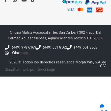
Oficina Matriz Aguascalientes San Carlos #302 Fracc. Del
Carmen Aguascalientes, Aguascalientes, México. C.P. 20050
(449) 978 6163
(449) 551 8562
(449)551 8563
Whatsapp
2026 © Todos los derechos reservados Morph Wifi, S.A. de
C.V.
Desarrollo web por Newemage