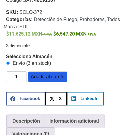
Código SAT:
46191507
o
SKU:
SOLO-372
Refacciones
Probadores
Categorías:
Detección de Fuego
,
Probadores
,
Todos
de
Marca:
SDI
Video
Transceptores
11,625.12
MXN
6,547.20
MXN
de Video
Cables y
3 disponibles
Conectores
Adaptador
Selecciona Almacén
a
Envio (3 en stock)
RCA
Audio
Añadir al carrito
y
Video
Cable
Coaxial y
Facebook
X
LinkedIn
Conectores
Cables
Armados -
Coaxial
Categoría
5e
Fibra
Descripción
Información adicional
Óptica
Para
Valoraciones (0)
Alimentación