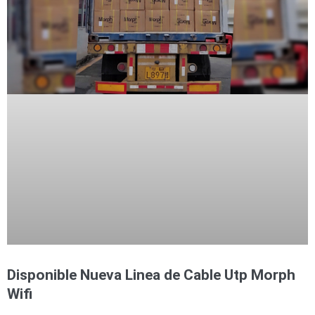
Accesorios
Body
Cams
(Portátiles)
Cámaras
Móviles
Dash
Cams
Videoporteros
e
Interfonos
Accesorios
Intercomunicadores
Videoporteros
Analógicos
Videoporteros
IP
Disponible Nueva Linea de Cable Utp Morph
Wifi