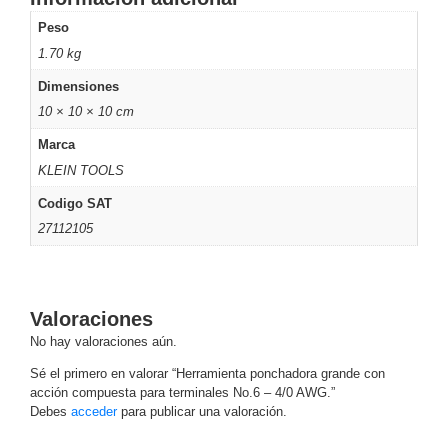
Motorizado
NVRs
Peso
Network
1.70 kg
Video
Dimensiones
Recorders
Profesionales
10 × 10 × 10 cm
-
Caja
PTZ
Térmicas
WiFi
Marca
/ 4G /
KLEIN TOOLS
Inalámbricas
Codigo SAT
Cámaras
27112105
y DVRs
HD
TurboHD
/ AHD /
HD-TVI
Valoraciones
Ambientes
No hay valoraciones aún.
Salinos
Antiexplosión
Bala
Domo
Sé el primero en valorar “Herramienta ponchadora grande con
/ Eyeball /
acción compuesta para terminales No.6 – 4/0 AWG.”
Turret
Especiales
Lente
Debes
acceder
para publicar una valoración.
Motorizado
Ocultas