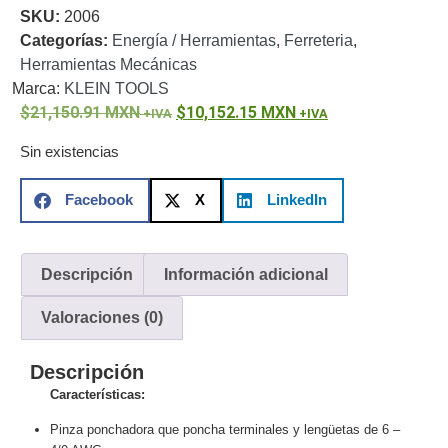
SKU:
2006
o
Categorías:
Energía / Herramientas
,
Ferreteria
,
Refacciones
Probadores
Herramientas Mecánicas
de
Marca:
KLEIN TOOLS
Video
Transceptores
21,150.91
MXN
10,152.15
MXN
de Video
Cables y
Sin existencias
Conectores
Adaptador
Facebook
X
LinkedIn
a
RCA
Audio
y
Descripción
Información adicional
Video
Cable
Coaxial y
Valoraciones (0)
Conectores
Cables
Armados -
Descripción
Coaxial
Categoría
Características:
5e
Fibra
Óptica
Para
Pinza ponchadora que poncha terminales y lengüetas de 6 –
Alimentación