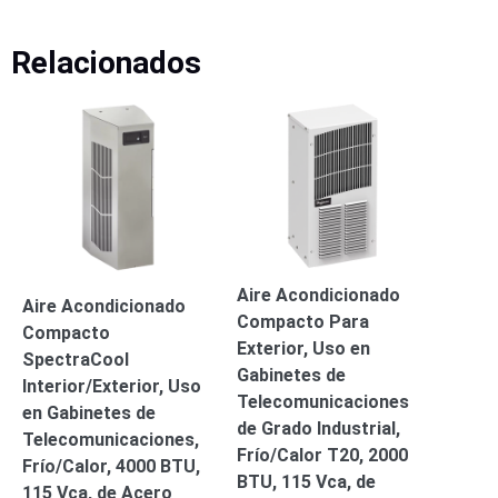
-
Pinhole
PTZ
Videograbadoras
Relacionados
Analógicas
- TurboHD
TVI / AHD
/ CVI
Drones,
Robots e
Industrial
Cámaras
Industriales
Energía
Aire Acondicionado
Aire Acondicionado
Adaptadores
Compacto Para
Compacto
de
Exterior, Uso en
SpectraCool
Pared
Baterías
Fuentes
Gabinetes de
Interior/Exterior, Uso
de
Telecomunicaciones
en Gabinetes de
Alimentación
Fuentes
de Grado Industrial,
Telecomunicaciones,
de
Frío/Calor T20, 2000
Frío/Calor, 4000 BTU,
Alimentación
BTU, 115 Vca, de
115 Vca, de Acero
con