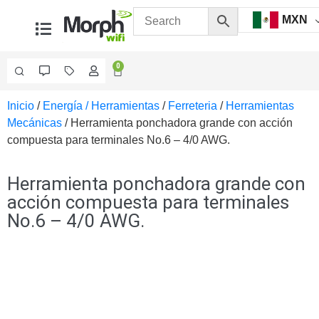
MXN
0
Inicio
/
Energía / Herramientas
/
Ferreteria
/
Herramientas
Videovigilancia
Mecánicas
/ Herramienta ponchadora grande con acción
Accesorios
compuesta para terminales No.6 – 4/0 AWG.
Generales
Accesorios
Ethernet y
Herramienta ponchadora grande con
Fibra
Accesorios
acción compuesta para terminales
para
No.6 – 4/0 AWG.
Computadora
y
Smartphones
Cajas
de
Interconexión
Controladores
PTZ
Gabinetes