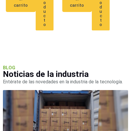
o
o
SD /
carrito
carrito
d
d
Memorias
u
u
c
c
Micro
t
t
SD
Servidores
o
o
de
Aplicación
Unidades
de Estado
Sólido
(SSD)
Software
BLOG
VMS y
Noticias de la industria
Analíticas
Entérate de las novedades en la industria de la tecnología.
EPCOM
Cloud
HIKVISION
Videograbadoras
Móviles,
Dash
Cams y
Body
Cams