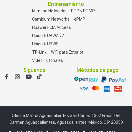
Entrenamiento
Mimosa Networks – PTP y PTMP
Cambium Networks – ePMP
Huawei HCIA Access
Ubiquiti UBWA v2
Ubiquiti UBWS
TP-Link – WiFi para Exterior
Video Tutoriales
Siguenos
Métodos de pago
Oficina Matriz Aguascalientes San Carlos #302 Fracc. Del
Carmen Aguascalientes, Aguascalientes, México. C.P. 20050