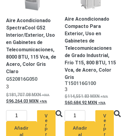
Mobiliario
Accesorios
Mobiliario
de
Aire Acondicionado
Aire Acondicionado
Apoyo
Pantallas
Compacto Para
SpectraCool G52
/
Exterior, Uso en
Interior/Exterior, Uso
Monitores
Videowall
Gabinetes de
en Gabinetes de
Seguridad
Telecomunicaciones
Telecomunicaciones,
Protección
de Grado Industrial,
8000 BTU, 115 Vca, de
Contra
Frío T15, 800 BTU, 115
Descargas
Acero, Color Gris
Vca, de Acero, Color
Corriente
Claro
Gris
Alterna
Corriente
G520816G050
T150116G100
Directa
3
3
Servidores
181,707.08
MXN
114,551.83
MXN
/
96,264.03
MXN
60,684.92
MXN
Almacenamiento
Accesorios
Discos
V
V
Duros
e
e
Mecánicos
r
r
Añadir
Añadir
P
P
(HDD)
Memorias
r
r
al
al