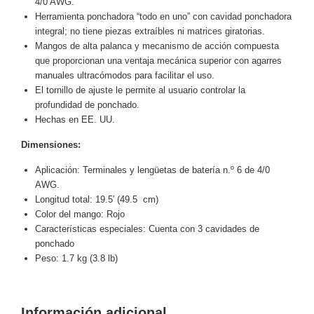
4/0 AWG.
y
Herramienta ponchadora “todo en uno” con cavidad ponchadora
integral; no tiene piezas extraíbles ni matrices giratorias.
Electricidad
RG59
Mangos de alta palanca y mecanismo de acción compuesta
Tipo
que proporcionan una ventaja mecánica superior con agarres
CaP
Telefónico
VGA
manuales ultracómodos para facilitar el uso.
/ DVI /
El tornillo de ajuste le permite al usuario controlar la
HDMI
profundidad de ponchado.
Cámaras
Hechas en EE. UU.
IP y NVRs
Dimensiones:
Ambientes
Salinos
Aplicación:
Terminales y lengüetas de batería n.º 6 de 4/0
(Anticorrosión)
Antiexplosión
Bala
Codificadores
AWG.
y
Longitud total: 19.5′ (49.5 cm)
Decodificadores
Color del mango: Rojo
Características especiales: Cuenta con 3 cavidades de
de
ponchado
Video
Cubo
Domo
Peso: 1.7 kg (3.8 lb)
/ Eyeball /
Turret
Fisheye
y
Información adicional
Hemisféricas
Lente