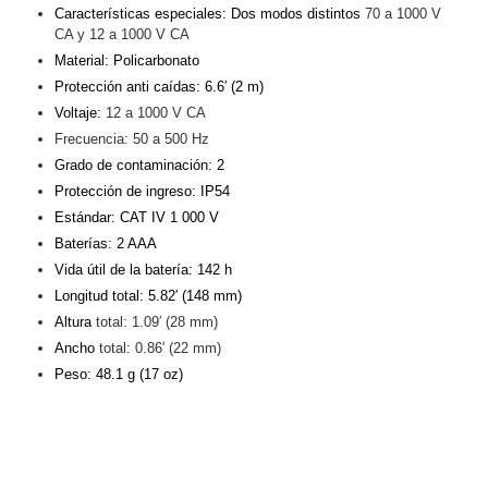
Turret
Especiales
Lente
Características especiales: Dos modos distintos
70 a 1000 V
Motorizado
Ocultas
CA y 12 a 1000 V CA
-
Material: Policarbonato
Pinhole
PTZ
Videograbadoras
Protección anti caídas: 6.6′ (2 m)
Analógicas
Voltaje:
12 a 1000 V CA
- TurboHD
Frecuencia: 50 a 500 Hz
TVI / AHD
Grado de contaminación: 2
/ CVI
Protección de ingreso: IP54
Drones,
Estándar: CAT IV 1 000 V
Robots e
Baterías: 2 AAA
Industrial
Vida útil de la batería: 142 h
Cámaras
Longitud total: 5.82′ (148 mm)
Industriales
Altura
total: 1.09′ (28 mm)
Energía
Ancho
total: 0.86′ (22 mm)
Adaptadores
Peso: 48.1 g (17 oz)
de
Pared
Baterías
Fuentes
de
Alimentación
Fuentes
de