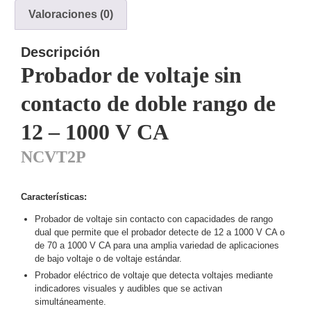
Valoraciones (0)
y
Electricidad
RG59
Tipo
Descripción
CaP
Telefónico
VGA
Probador de voltaje sin
/ DVI /
contacto de doble rango de
HDMI
Cámaras
12 – 1000 V CA
IP y NVRs
Ambientes
NCVT2P
Salinos
(Anticorrosión)
Antiexplosión
Bala
Codificadores
y
Características:
Decodificadores
Probador de voltaje sin contacto con capacidades de rango
de
dual que permite que el probador detecte de 12 a 1000 V CA o
Video
Cubo
Domo
de 70 a 1000 V CA para una amplia variedad de aplicaciones
de bajo voltaje o de voltaje estándar.
/ Eyeball /
Probador eléctrico de voltaje que detecta voltajes mediante
Turret
Fisheye
indicadores visuales y audibles que se activan
y
simultáneamente.
Hemisféricas
Lente