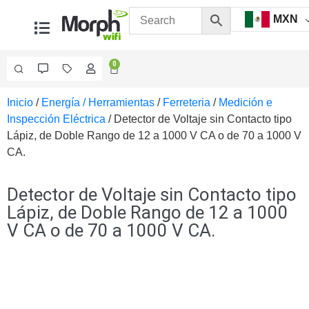
MXN
0
Inicio
/
Energía / Herramientas
/
Ferreteria
/
Medición e
Videovigilancia
Inspección Eléctrica
/ Detector de Voltaje sin Contacto tipo
Accesorios
Lápiz, de Doble Rango de 12 a 1000 V CA o de 70 a 1000 V
Generales
CA.
Accesorios
Ethernet y
Fibra
Accesorios
Detector de Voltaje sin Contacto tipo
para
Lápiz, de Doble Rango de 12 a 1000
Computadora
V CA o de 70 a 1000 V CA.
y
Smartphones
Cajas
de
Interconexión
Controladores
PTZ
Gabinetes