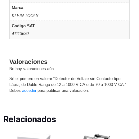
Pantallas
Marca
y
KLEIN TOOLS
Mobiliario
Accesorios
Mobiliario
Codigo SAT
de
41113630
Apoyo
Pantallas
/
Monitores
Videowall
Seguridad
Valoraciones
Protección
No hay valoraciones aún.
Contra
Sé el primero en valorar “Detector de Voltaje sin Contacto tipo
Descargas
Lápiz, de Doble Rango de 12 a 1000 V CA o de 70 a 1000 V CA.”
Coaxial
Corriente
Debes
acceder
para publicar una valoración.
Alterna
Corriente
Directa
Redes
Servidores
/
Relacionados
Almacenamiento
Accesorios
Almacenamiento
NAS /