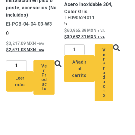
Instalación en piso o
Acero Inoxidable 304,
poste, accesorios (No
Color Gris
incluidos)
TE090624011
5
EI-PCB-04-04-03-W3
60,965.89
MXN
0
30,682.31
MXN
3,217.09
MXN
2,571.08
MXN
V
e
r
Añadir
P
Ve
r
al
r
o
Pr
carrito
d
Leer
od
u
uc
más
c
to
t
o