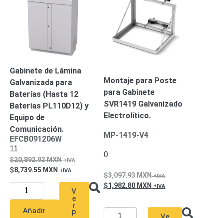
SAN /
eSATA
Discos
Duros
Mecánicos
(HDD)
Memorias
SD /
Gabinete de Lámina
Memorias
Montaje para Poste
Galvanizada para
Micro
para Gabinete
Baterías (Hasta 12
SD
Servidores
SVR1419 Galvanizado
Baterías PL110D12) y
de
Electrolítico.
Equipo de
Aplicación
Unidades
Comunicación.
de Estado
MP-1419-V4
EFCB091206W
Sólido
11
0
(SSD)
20,892.92
MXN
Software
8,739.55
MXN
3,097.93
MXN
VMS y
1,982.80
MXN
Analíticas
V
e
EPCOM
r
Cloud
HIKVISION
Honeywell
Wisenet
Añadir
P
Ve