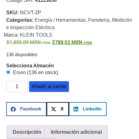
Código SAT:
41113630
o
SKU:
NCVT-2P
Refacciones
Probadores
Categorías:
Energía / Herramientas
,
Ferreteria
,
Medición
de
e Inspección Eléctrica
Video
Transceptores
Marca:
KLEIN TOOLS
de Video
1,803.09
MXN
788.52
MXN
Cables y
Conectores
136 disponibles
Adaptador
a
Selecciona Almacén
RCA
Audio
Envio (136 en stock)
y
Añadir al carrito
Video
Cable
Coaxial y
Conectores
Cables
Facebook
X
LinkedIn
Armados -
Coaxial
Categoría
5e
Fibra
Óptica
Para
Descripción
Información adicional
Alimentación