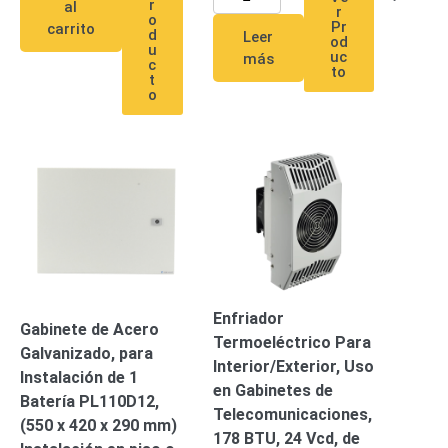
r
al
Wave
XMR
r
o
Pr
carrito
CEIBAII /
d
Leer
od
u
KAPOK
uc
más
c
to
Videograbadoras
t
o
Móviles,
Dash
Cams y
Body
Cams
Accesorios
Body
Cams
(Portátiles)
Cámaras
Móviles
Dash
Cams
Videoporteros
Enfriador
Gabinete de Acero
e
Termoeléctrico Para
Galvanizado, para
Interfonos
Interior/Exterior, Uso
Instalación de 1
Accesorios
Intercomunicadores
Videoporteros
en Gabinetes de
Batería PL110D12,
Analógicos
Videoporteros
Telecomunicaciones,
(550 x 420 x 290 mm)
IP
178 BTU, 24 Vcd, de