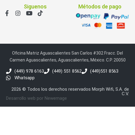
Siguenos
Métodos de pago
Oficina Matriz Aguascalientes San Carlos #302 Fracc. Del
Carmen Aguascalientes, Aguascalientes, México. C.P. 20050
(449) 978 6163
(449) 551 8562
(449)551 8563
Whatsapp
2026 © Todos los derechos reservados Morph Wifi, S.A. de
C.V.
Desarrollo web por Newemage