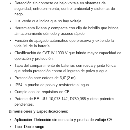
Detección sin contacto de bajo voltaje en sistemas de
Motorizado
NVRs
seguridad, entretenimiento, control ambiental y sistemas de
Network
riego.
Video
Luz verde que indica que no hay voltaje.
Recorders
Ocultas
Herramienta liviana y compacta con clip de bolsillo que brinda
almacenamiento cómodo y acceso rápido.
-
Función de apagado automático que preserva y extiende la
Pinhole
Profesionales
vida útil de la batería.
-
Clasificación de CAT IV 1000 V que brinda mayor capacidad de
Caja
PTZ
Térmicas
WiFi
operación y protección.
/ 4G /
Tapa del compartimento de baterías con rosca y junta tórica
Inalámbricas
que brinda protección contra el ingreso de polvo y agua.
Cámaras
Protección ante caídas de 6,6′ (2 m).
y DVRs
IP54: a prueba de polvo y resistente al agua.
HD
Cumple con los requisitos de CE.
TurboHD
Patente de EE. UU. 10,073,142, D750,985 y otras patentes
/ AHD /
pendientes.
HD-TVI
Ambientes
Dimensiones y Especificaciones:
Salinos
Antiexplosión
Bala
Domo
Aplicación: Detección sin contacto y prueba de voltaje CA
/ Eyeball /
Tipo: Doble rango