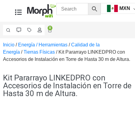
MXN
0
Inicio
/
Energía / Herramientas
/
Calidad de la
Videovigilancia
Energía
/
Tierras Físicas
/ Kit Pararrayo LINKEDPRO con
Accesorios
Accesorios de Instalación en Torre de Hasta 30 m de Altura.
Generales
Accesorios
Ethernet y
Kit Pararrayo LINKEDPRO con
Fibra
Accesorios
Accesorios de Instalación en Torre de
para
Hasta 30 m de Altura.
Computadora
y
Smartphones
Cajas
de
Interconexión
Controladores
PTZ
Gabinetes