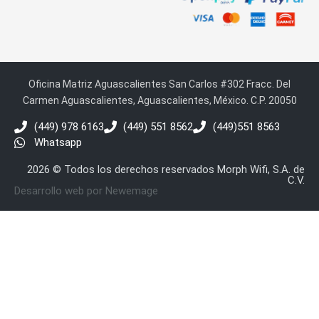
Oficina Matriz Aguascalientes San Carlos #302 Fracc. Del
Carmen Aguascalientes, Aguascalientes, México. C.P. 20050
(449) 978 6163
(449) 551 8562
(449)551 8563
Whatsapp
2026 © Todos los derechos reservados Morph Wifi, S.A. de
C.V.
Desarrollo web por Newemage