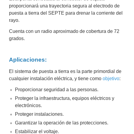
Turret
Especiales
Lente
proporcionará una trayectoria segura al electrodo de
Motorizado
Ocultas
puesta a tierra del SEPTE para drenar la corriente del
-
rayo.
Pinhole
PTZ
Videograbadoras
Analógicas
Cuenta con un radio aproximado de cobertura de 72
- TurboHD
grados.
TVI / AHD
/ CVI
Aplicaciones:
Drones,
Robots e
Industrial
El sistema de puesta a tierra es la parte primordial de
Cámaras
cualquier instalación eléctrica, y tiene como
objetivo
:
Industriales
Proporcionar seguridad a las personas.
Energía
Adaptadores
Proteger la infraestructura, equipos eléctricos y
de
electrónicos.
Pared
Baterías
Fuentes
Proteger instalaciones.
de
Garantizar la operación de las protecciones.
Alimentación
Fuentes
Estabilizar el voltaje.
de