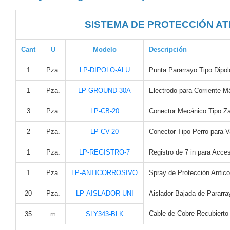
Pantallas
y
SISTEMA DE PROTECCIÓN A
Mobiliario
Accesorios
Mobiliario
Cant
U
Modelo
Descripción
de
Apoyo
Pantallas
1
Pza.
LP-DIPOLO-ALU
Punta Pararrayo Tipo Dipol
/
Monitores
Videowall
1
Pza.
LP-GROUND-30A
Electrodo para Corriente 
Seguridad
3
Pza.
LP-CB-20
Conector Mecánico Tipo Za
Protección
Contra
2
Pza.
LP-CV-20
Conector Tipo Perro para Va
Descargas
Coaxial
Corriente
1
Pza.
LP-REGISTRO-7
Registro de 7 in para Acce
Alterna
Corriente
Directa
Redes
1
Pza.
LP-ANTICORROSIVO
Spray de Protección Anticor
Servidores
/
20
Pza.
LP-AISLADOR-UNI
Aislador Bajada de Pararra
Almacenamiento
Accesorios
Almacenamiento
Cable de Cobre Recubierto
35
m
SLY343-BLK
NAS /