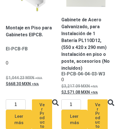
Gabinete de Acero
Galvanizado, para
Montaje en Piso para
Instalación de 1
Gabinetes EIPCB.
Batería PL110D12,
(550 x 420 x 290 mm)
EI-PCB-FB
Instalación en piso o
poste, accesorios (No
0
incluidos)
EI-PCB-04-04-03-W3
1,044.23
MXN
0
668.30
MXN
3,217.09
MXN
2,571.08
MXN
Ve
Ve
r
r
Pr
Pr
Leer
Leer
od
od
uc
uc
más
más
to
to