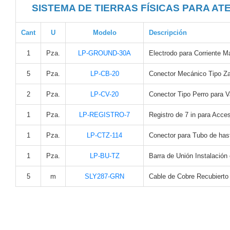
SAN /
SISTEMA DE TIERRAS FÍSICAS PARA A
eSATA
Discos
Duros
Cant
U
Modelo
Descripción
Mecánicos
1
Pza.
LP-GROUND-30A
Electrodo para Corriente 
(HDD)
Memorias
SD /
5
Pza.
LP-CB-20
Conector Mecánico Tipo Za
Memorias
Micro
2
Pza.
LP-CV-20
Conector Tipo Perro para Va
SD
Servidores
1
Pza.
LP-REGISTRO-7
Registro de 7 in para Acce
de
Aplicación
Unidades
1
Pza.
LP-CTZ-114
Conector para Tubo de hast
de Estado
Sólido
1
Pza.
LP-BU-TZ
Barra de Unión Instalación 
(SSD)
5
m
SLY287-GRN
Cable de Cobre Recubierto
Software
VMS y
Analíticas
EPCOM
Cloud
HIKVISION
Honeywell
Wisenet