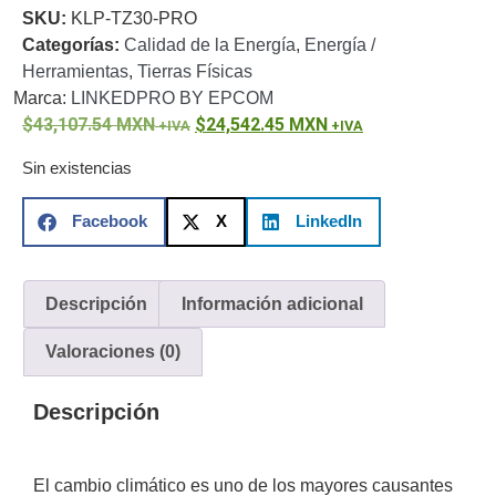
SKU:
KLP-TZ30-PRO
o
Categorías:
Calidad de la Energía
,
Energía /
Refacciones
Probadores
Herramientas
,
Tierras Físicas
de
Marca:
LINKEDPRO BY EPCOM
Video
Transceptores
43,107.54
MXN
24,542.45
MXN
de Video
Cables y
Sin existencias
Conectores
Adaptador
Facebook
X
LinkedIn
a
RCA
Audio
y
Descripción
Información adicional
Video
Cable
Coaxial y
Valoraciones (0)
Conectores
Cables
Armados -
Descripción
Coaxial
Categoría
5e
Fibra
Óptica
Para
El cambio climático es uno de los mayores causantes
Alimentación