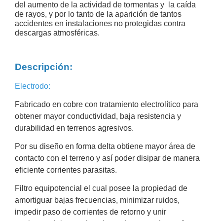
del aumento de la actividad de tormentas y la caída
y
de rayos, y por lo tanto de la aparición de tantos
accidentes en instalaciones no protegidas contra
Electricidad
RG59
descargas atmosféricas.
Tipo
CaP
Telefónico
VGA
/ DVI /
Descripción:
HDMI
Cámaras
Electrodo:
IP y NVRs
Ambientes
Fabricado en cobre con tratamiento electrolítico para
Salinos
obtener mayor conductividad, baja resistencia y
(Anticorrosión)
Antiexplosión
Bala
Codificadores
durabilidad en terrenos agresivos.
y
Por su diseño en forma delta obtiene mayor área de
Decodificadores
contacto con el terreno y así poder disipar de manera
de
eficiente corrientes parasitas.
Video
Cubo
Domo
/ Eyeball /
Filtro equipotencial el cual posee la propiedad de
Turret
Fisheye
amortiguar bajas frecuencias, minimizar ruidos,
y
impedir paso de corrientes de retorno y unir
Hemisféricas
Lente