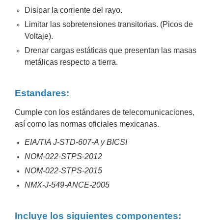
Disipar la corriente del rayo.
Alimentación
con
Limitar las sobretensiones transitorias. (Picos de
Respaldo
Inyectores
Voltaje).
PoE
PDU
Plantas
Drenar cargas estáticas que presentan las masas
de
metálicas respecto a tierra.
Energía
PoE
de Largo
Estandares:
Alcance
UPS
- No Break
Cumple con los estándares de telecomunicaciones,
Kits-
así como las normas oficiales mexicanas.
Sistemas
Completos
EIA/TIA J-STD-607-A y BICSI
IP
NOM-022-STPS-2012
Megapixel
TurboHD
NOM-022-STPS-2015
de 4
Canales
TurboHD
NMX-J-549-ANCE-2005
de 8
Canales
Incluye los siguientes componentes:
Monitores