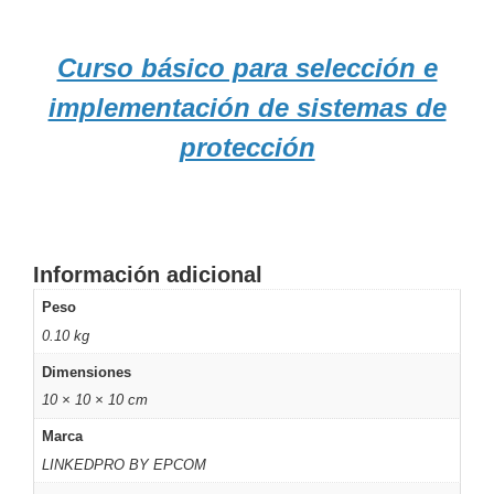
Wave
XMR
CEIBAII /
KAPOK
Curso básico para selección e
Videograbadoras
implementación de sistemas de
Móviles,
Dash
protección
Cams y
Body
Cams
Accesorios
Body
Cams
Información adicional
(Portátiles)
Cámaras
Móviles
Dash
Peso
Cams
0.10 kg
Videoporteros
e
Dimensiones
Interfonos
10 × 10 × 10 cm
Accesorios
Intercomunicadores
Videoporteros
Marca
Analógicos
Videoporteros
LINKEDPRO BY EPCOM
IP