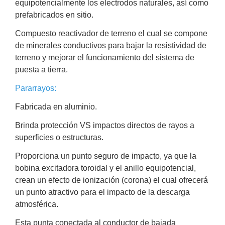
equipotencialmente los electrodos naturales, así como
Motorizado
NVRs
prefabricados en sitio.
Network
Compuesto reactivador de terreno el cual se compone
Video
de minerales conductivos para bajar la resistividad de
Recorders
Ocultas
terreno y mejorar el funcionamiento del sistema de
-
puesta a tierra.
Pinhole
Profesionales
-
Pararrayos:
Caja
PTZ
Térmicas
WiFi
Fabricada en aluminio.
/ 4G /
Inalámbricas
Brinda protección VS impactos directos de rayos a
Cámaras
superficies o estructuras.
y DVRs
HD
Proporciona un punto seguro de impacto, ya que la
TurboHD
bobina excitadora toroidal y el anillo equipotencial,
/ AHD /
crean un efecto de ionización (corona) el cual ofrecerá
HD-TVI
un punto atractivo para el impacto de la descarga
Ambientes
atmosférica.
Salinos
Antiexplosión
Bala
Domo
/ Eyeball /
Esta punta conectada al conductor de bajada