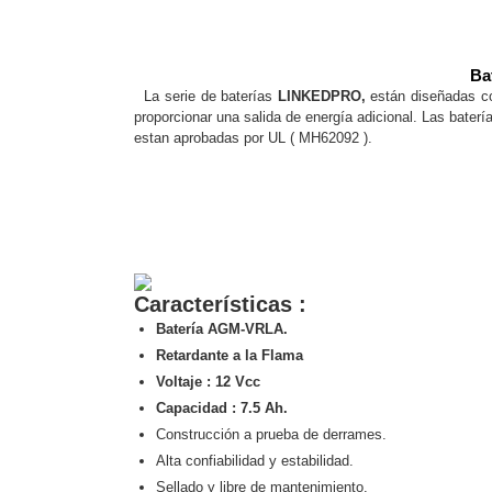
Software VMS y Analíticas
EPCOM Cloud
HIKVISION
Hone
Videograbadoras Móviles, D
Ba
Accesorios
Body Cams (Portátil
La serie de baterías
LINKEDPRO,
están diseñadas c
Videoporteros e Interfonos
proporcionar una salida de energía adicional. Las baterí
Accesorios
Intercomunicadores
estan aprobadas por UL ( MH62092 ).
Características :
Batería AGM-VRLA.
Retardante a la Flama
Voltaje : 12 Vcc
Capacidad : 7.5 Ah.
Construcción a prueba de derrames.
Alta confiabilidad y estabilidad.
Sellado y libre de mantenimiento.