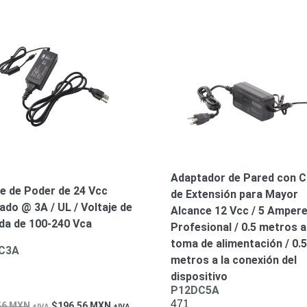
Adaptador de Pared con C
e de Poder de 24 Vcc
de Extensión para Mayor
ado @ 3A / UL / Voltaje de
Alcance 12 Vcc / 5 Ampere
da de 100-240 Vca
Profesional / 0.5 metros a
toma de alimentación / 0.5
C3A
metros a la conexión del
dispositivo
P12DC5A
471
56
MXN
196.56
MXN