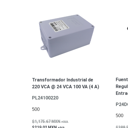
Fuent
Transformador Industrial de
Regul
220 VCA @ 24 VCA 100 VA (4 A)
Entra
PL24100220
P24D
500
500
1,175.67
MXN
219.02
MXN
388.