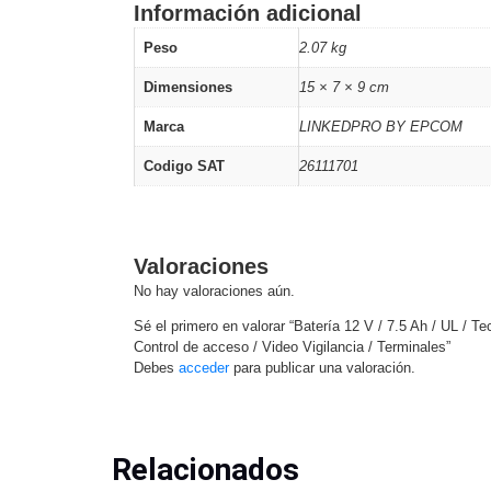
Información adicional
Peso
2.07 kg
Dimensiones
15 × 7 × 9 cm
Marca
LINKEDPRO BY EPCOM
Codigo SAT
26111701
Valoraciones
No hay valoraciones aún.
Sé el primero en valorar “Batería 12 V / 7.5 Ah / UL / T
Control de acceso / Video Vigilancia / Terminales”
Debes
acceder
para publicar una valoración.
Relacionados