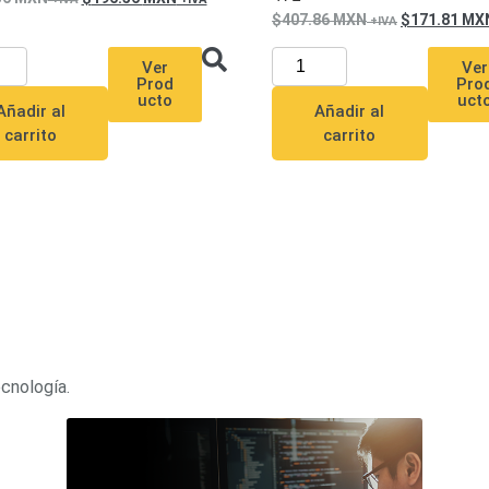
407.86
MXN
171.81
MX
Ver
Ver
Prod
Pro
ucto
uct
Añadir al
Añadir al
carrito
carrito
ecnología.