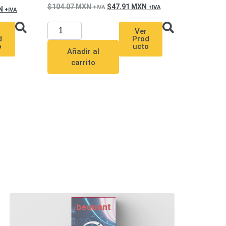
104.07
MXN
47.91
MXN
N
Ver
Prod
d
ucto
o
Añadir al
carrito