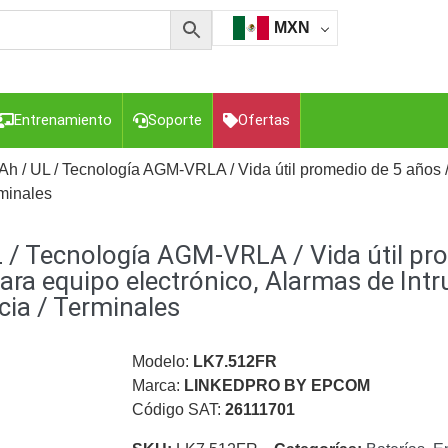
MXN
Entrenamiento
Soporte
Ofertas
5 Ah / UL / Tecnología AGM-VRLA / Vida útil promedio de 5 años 
rminales
esorios para Computadora y Smartphones
Cajas de
UL / Tecnología AGM-VRLA / Vida útil pr
Z
Gabinetes de Acero para DVR y NVR
Gabinetes para
Luz Blanca
Kits Extensores, Convertidores , Divisores, HDMI,
ara equipo electrónico, Alarmas de Intr
tajes y Brackets para Cámaras
Partes o
cia / Terminales
eo
Transceptores de Video
Modelo:
LK7.512FR
o
Cable Coaxial y Conectores
Cables Armados -
Marca:
LINKEDPRO BY EPCOM
ca
Para Alimentación y Electricidad
RG59 Tipo
Código SAT:
26111701
I