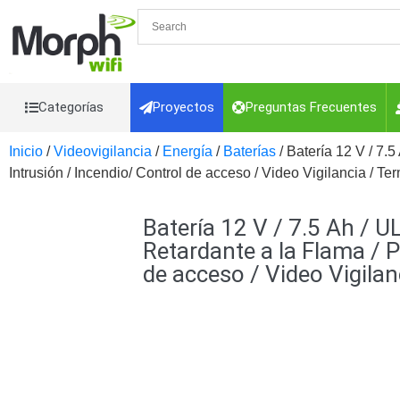
Categorías
Proyectos
Preguntas Frecuentes
Inicio
/
Videovigilancia
/
Energía
/
Baterías
/ Batería 12 V / 7.
Videovigilancia
Videovigilancia
Intrusión / Incendio/ Control de acceso / Video Vigilancia / Te
Accesorios Generales
Accesorios Ethernet y Fibra
Acc
Control de Acceso
Batería 12 V / 7.5 Ah / 
Interconexión
Controladores PT
Cámaras
Iluminadores IR y de 
Retardante a la Flama / P
VGA, DVI
Lentes
Micrófonos
Mon
de acceso / Video Vigilan
Energia
Refacciones
Probadores de Vid
Cables y Conectores
Detección de fuego
Adaptador a RCA
Audio y Vide
Coaxial
Categoría 5e
Fibra Ópti
CaP
Telefónico
VGA / DVI / HDM
Alarmas y Hogar
Cámaras IP y NVRs