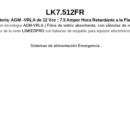
ywell
Wisenet Wave
XMR CEIBAII / KAPOK
LK7.512FR
ash Cams y Body Cams
tería AGM -VRLA de 12 Vcc ; 7.5 Amper Hora Retardante a la Fl
es)
Cámaras Móviles
Dash Cams
on tecnología
AGM-VRLA ( Fibra de vidrio absorbente, con válvulas de r
as de la serie
LINKEDPRO
son baterías de respaldo para equipos electrónicos
Videoporteros Analógicos
Videoporteros IP
Sistemas de alimentación Emergencia .