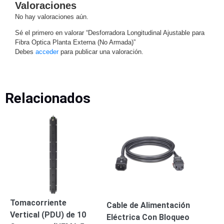
-
Valoraciones
Pinhole
PTZ
Videograbadoras
No hay valoraciones aún.
Analógicas
Sé el primero en valorar “Desforradora Longitudinal Ajustable para
- TurboHD
Fibra Optica Planta Externa (No Armada)”
TVI / AHD
Debes
acceder
para publicar una valoración.
/ CVI
Drones,
Robots e
Relacionados
Industrial
Cámaras
Industriales
Energía
Adaptadores
de
Pared
Baterías
Fuentes
de
Alimentación
Fuentes
de
Tomacorriente
Cable de Alimentación
Alimentación
Vertical (PDU) de 10
Eléctrica Con Bloqueo
con