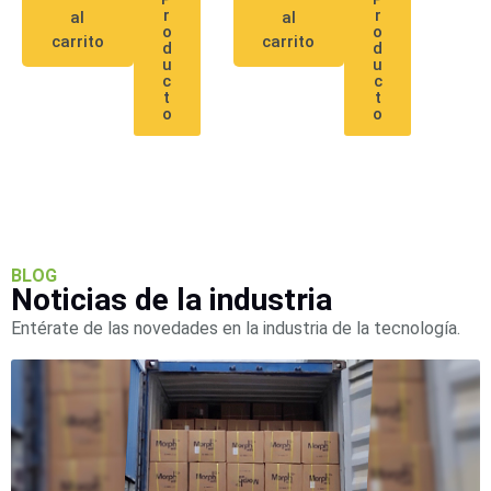
SD /
r
r
al
al
o
o
Memorias
carrito
carrito
d
d
u
u
Micro
c
c
SD
Servidores
t
t
o
o
de
Aplicación
Unidades
de Estado
Sólido
(SSD)
Software
VMS y
BLOG
Analíticas
Noticias de la industria
EPCOM
Entérate de las novedades en la industria de la tecnología.
Cloud
HIKVISION
Videograbadoras
Móviles,
Dash
Cams y
Body
Cams