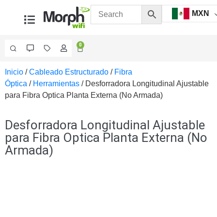
MXN
0
Inicio
/
Cableado Estructurado
/
Fibra
Videovigilancia
Óptica
/
Herramientas
/ Desforradora Longitudinal Ajustable
Accesorios
para Fibra Optica Planta Externa (No Armada)
Generales
Accesorios
Ethernet y
Desforradora Longitudinal Ajustable
Fibra
Accesorios
para Fibra Optica Planta Externa (No
para
Armada)
Computadora
y
Smartphones
Cajas
de
Interconexión
Controladores
PTZ
Gabinetes