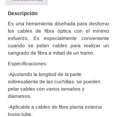
y
Electricidad
RG59
Descripción
Tipo
Es una herramienta diseñada para desforrar
CaP
Telefónico
VGA
los cables de fibra óptica con el mínimo
/ DVI /
HDMI
esfuerzo. Es especialmente conveniente
Cámaras
cuando se pelan cables para realizar un
IP y NVRs
sangrado de fibra a mitad de un tramo.
Ambientes
Salinos
Especificaciones:
(Anticorrosión)
Antiexplosión
Bala
Codificadores
y
-Ajustando la longitud de la parte
Decodificadores
sobresaliente de las cuchillas, se pueden
de
pelar cables con varios tamaños y
Video
Cubo
Domo
diámetros.
/ Eyeball /
Turret
Fisheye
-Aplicable a cables de fibra planta externa
y
loose tube.
Hemisféricas
Lente