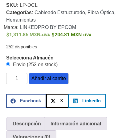
SKU:
LP-DCL
o
Categorías:
Cableado Estructurado
,
Fibra Óptica
,
Refacciones
Probadores
Herramientas
de
Marca:
LINKEDPRO BY EPCOM
Video
Transceptores
1,311.86
MXN
204.81
MXN
de Video
Cables y
252 disponibles
Conectores
Adaptador
Selecciona Almacén
a
Envio (252 en stock)
RCA
Audio
Añadir al carrito
y
Video
Cable
Coaxial y
Facebook
X
LinkedIn
Conectores
Cables
Armados -
Coaxial
Categoría
5e
Fibra
Descripción
Información adicional
Óptica
Para
Valoraciones (0)
Alimentación