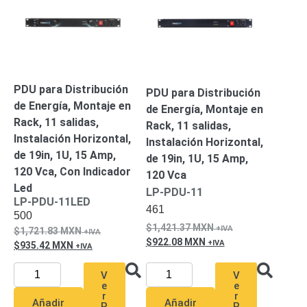
Mobiliario
Accesorios
Mobiliario
de
Apoyo
Pantallas
/
Monitores
Videowall
PDU para Distribución
PDU para Distribución
Seguridad
de Energía, Montaje en
de Energía, Montaje en
Protección
Rack, 11 salidas,
Rack, 11 salidas,
Contra
Instalación Horizontal,
Instalación Horizontal,
Descargas
de 19in, 1U, 15 Amp,
de 19in, 1U, 15 Amp,
Corriente
120 Vca, Con Indicador
120 Vca
Alterna
Corriente
Led
LP-PDU-11
Directa
LP-PDU-11LED
Servidores
461
500
/
1,421.37
MXN
1,721.83
MXN
Almacenamiento
922.08
MXN
935.42
MXN
Accesorios
Discos
Duros
V
V
Mecánicos
e
e
r
r
(HDD)
Memorias
Añadir
Añadir
P
P