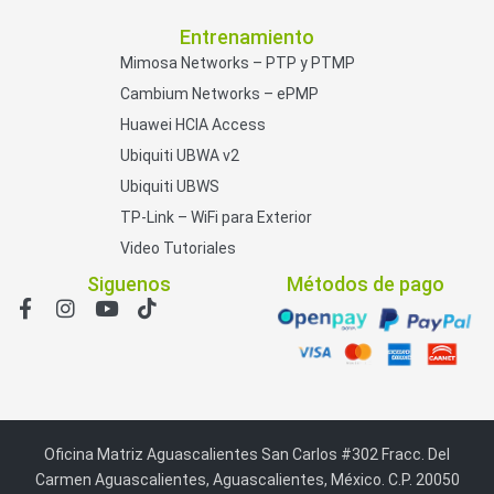
Entrenamiento
Mimosa Networks – PTP y PTMP
Cambium Networks – ePMP
Huawei HCIA Access
Ubiquiti UBWA v2
Ubiquiti UBWS
TP-Link – WiFi para Exterior
Video Tutoriales
Siguenos
Métodos de pago
Oficina Matriz Aguascalientes San Carlos #302 Fracc. Del
Carmen Aguascalientes, Aguascalientes, México. C.P. 20050