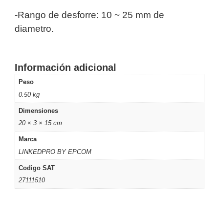
Motorizado
NVRs
-Rango de desforre: 10 ~ 25 mm de
Network
diametro.
Video
Recorders
Profesionales
-
Información adicional
Caja
PTZ
Térmicas
WiFi
/ 4G /
Peso
Inalámbricas
0.50 kg
Cámaras
Dimensiones
y DVRs
20 × 3 × 15 cm
HD
TurboHD
Marca
/ AHD /
LINKEDPRO BY EPCOM
HD-TVI
Ambientes
Codigo SAT
Salinos
Antiexplosión
Bala
Domo
27111510
/ Eyeball /
Turret
Especiales
Lente
Motorizado
Ocultas