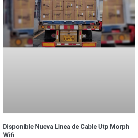
Accesorios
Body
Cams
(Portátiles)
Cámaras
Móviles
Dash
Cams
Videoporteros
e
Interfonos
Accesorios
Intercomunicadores
Videoporteros
Analógicos
Videoporteros
IP
Disponible Nueva Linea de Cable Utp Morph
Wifi