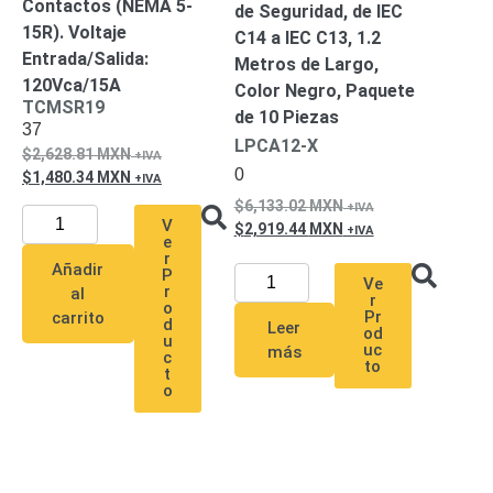
Contactos (NEMA 5-
de Seguridad, de IEC
Respaldo
Inyectores
15R). Voltaje
C14 a IEC C13, 1.2
PoE
PDU
Plantas
Entrada/Salida:
Metros de Largo,
de
120Vca/15A
Color Negro, Paquete
Energía
PoE
TCMSR19
de 10 Piezas
37
de Largo
LPCA12-X
2,628.81
MXN
Alcance
UPS
0
1,480.34
MXN
- No Break
6,133.02
MXN
Kits-
V
2,919.44
MXN
Sistemas
e
Completos
r
Añadir
P
IP
Ve
r
al
r
Megapixel
TurboHD
o
Pr
carrito
d
Leer
de 4
od
u
uc
más
Canales
TurboHD
c
to
t
de 8
o
Canales
Monitores
Pantallas
y