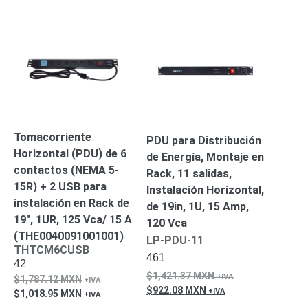
SD /
Memorias
Micro
SD
Servidores
de
Aplicación
Unidades
de Estado
Sólido
Tomacorriente
PDU para Distribución
(SSD)
Horizontal (PDU) de 6
Software
de Energía, Montaje en
VMS y
contactos (NEMA 5-
Rack, 11 salidas,
Analíticas
15R) + 2 USB para
Instalación Horizontal,
EPCOM
instalación en Rack de
de 19in, 1U, 15 Amp,
Cloud
HIKVISION
19″, 1UR, 125 Vca/ 15 A
120 Vca
Videograbadoras
(THE0040091001001)
LP-PDU-11
Móviles,
THTCM6CUSB
Dash
461
42
Cams y
1,421.37
MXN
1,787.12
MXN
Body
922.08
MXN
1,018.95
MXN
Cams