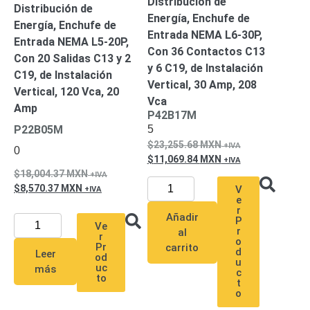
Distribución de
Mobiliario
Distribución de
Energía, Enchufe de
Accesorios
Mobiliario
Energía, Enchufe de
Entrada NEMA L6-30P,
de
Entrada NEMA L5-20P,
Con 36 Contactos C13
Apoyo
Pantallas
Con 20 Salidas C13 y 2
y 6 C19, de Instalación
/
C19, de Instalación
Vertical, 30 Amp, 208
Monitores
Videowall
Vertical, 120 Vca, 20
Vca
Seguridad
Amp
P42B17M
Protección
5
P22B05M
Contra
23,255.68
MXN
Descargas
0
11,069.84
MXN
Corriente
18,004.37
MXN
Alterna
Corriente
8,570.37
MXN
V
Directa
e
Servidores
r
Añadir
P
/
Ve
r
al
r
Almacenamiento
o
Pr
carrito
d
Accesorios
Discos
Leer
od
u
uc
Duros
más
c
to
t
Mecánicos
o
(HDD)
Memorias