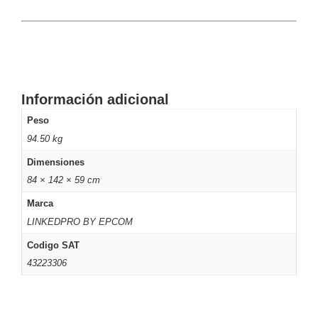
-
Pinhole
PTZ
Videograbadoras
Analógicas
- TurboHD
TVI / AHD
/ CVI
Información adicional
Drones,
Robots e
Peso
Industrial
94.50 kg
Cámaras
Dimensiones
Industriales
84 × 142 × 59 cm
Energía
Adaptadores
Marca
de
LINKEDPRO BY EPCOM
Pared
Baterías
Fuentes
Codigo SAT
de
43223306
Alimentación
Fuentes
de
Alimentación
con