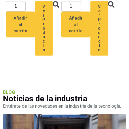
Accesorios
Body
V
V
Cams
e
e
r
r
(Portátiles)
Cámaras
Añadir
Añadir
P
P
Móviles
Dash
r
r
al
al
o
o
Cams
carrito
carrito
d
d
Videoporteros
u
u
c
c
e
t
t
Interfonos
o
o
Accesorios
Intercomunicadores
Videoporteros
Analógicos
Videoporteros
IP
BLOG
Noticias de la industria
Entérate de las novedades en la industria de la tecnología.