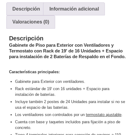
y
Descripción
Información adicional
Electricidad
RG59
Tipo
Valoraciones (0)
CaP
Telefónico
VGA
/ DVI /
Descripción
HDMI
Gabinete de Piso para Exterior con Ventiladores y
Cámaras
Termostato con Rack de 19′ de 16 Unidades + Espacio
IP y NVRs
para instalación de 2 Baterías de Respaldo en el Fondo.
Ambientes
Salinos
Características principales:
(Anticorrosión)
Antiexplosión
Bala
Codificadores
Gabinete para Exterior con ventiladores.
y
Rack estándar de 19′ con 16 unidades + Espacio para
Decodificadores
instalación de baterías.
de
Incluye también 2 postes de 24 Unidades para instalar si no se
Video
Cubo
Domo
usa el espacio de las baterías.
/ Eyeball /
Los ventiladores son controlados por un
termostato ajustable
.
Turret
Fisheye
Cuenta con base y taquetes incluidos para fijación a piso de
y
concreto.
Hemisféricas
Lente
Tiene 4 terminales interiores para conexión de equipos a 110