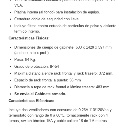
VCA.
Motorizado
NVRs
Platina interna (al fondo) para instalación de equipo.
Network
Cerradura doble de seguridad con llave.
Video
Incluye filtros contra entrada de partículas de polvo y aislante
Recorders
Profesionales
térmico interno.
-
Características Físicas:
Caja
PTZ
Térmicas
WiFi
Dimensiones de cuerpo de gabinete: 600 x 1429 x 597 mm
/ 4G /
(ancho x alto x prof.)
Inalámbricas
Peso: 84 Kg.
Cámaras
Grado de protección: IP-54
y DVRs
HD
Máxima distancia entre rack frontal y rack trasero: 372 mm.
TurboHD
Espacio de rack frontal a puerta: 56 mm
/ AHD /
Distancia a tope de rack frontal a lámina trasera: 483 mm
HD-TVI
Se envía el Gabinete armado.
Ambientes
Características Eléctricas:
Salinos
Antiexplosión
Bala
Domo
/ Eyeball /
Incluye dos ventiladores con consumo de 0.26A 110/120Vca y
termostato con rango de 0 a 60°C, tomacorriente rack con 4
Turret
Especiales
Lente
tomas, switch térmico 15A y cable calibre 18 de 1.6 metros.
Motorizado
Ocultas