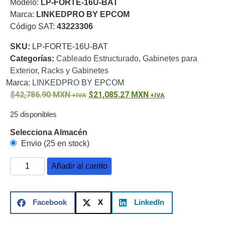
Modelo:
LP-FORTE-16U-BAT
o
Marca:
LINKEDPRO BY EPCOM
Refacciones
Probadores
Código SAT:
43223306
de
SKU:
LP-FORTE-16U-BAT
Video
Transceptores
Categorías:
Cableado Estructurado
,
Gabinetes para
de Video
Exterior
,
Racks y Gabinetes
Cables y
Conectores
Marca:
LINKEDPRO BY EPCOM
Adaptador
42,786.90
MXN
21,085.27
MXN
a
25 disponibles
RCA
Audio
y
Selecciona Almacén
Video
Cable
Envio (25 en stock)
Coaxial y
Conectores
Cables
Añadir al carrito
Armados -
Coaxial
Categoría
5e
Fibra
Facebook
X
LinkedIn
Óptica
Para
Alimentación