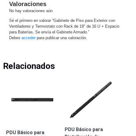
Valoraciones
Respaldo
Inyectores
No hay valoraciones aún.
PoE
PDU
Plantas
Sé el primero en valorar “Gabinete de Piso para Exterior con
de
Ventiladores y Termostato con Rack de 19″ de 16 U + Espacio
Energía
PoE
para Baterías, Se envía el Gabinete Armado.”
de Largo
Debes
acceder
para publicar una valoración.
Alcance
UPS
- No Break
Kits-
Relacionados
Sistemas
Completos
IP
Megapixel
TurboHD
de 4
Canales
TurboHD
de 8
Canales
Monitores
Pantallas
PDU Básico para
y
PDU Básico para