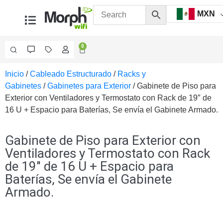
MXN
0
Inicio
/
Cableado Estructurado
/
Racks y
Videovigilancia
Gabinetes
/
Gabinetes para Exterior
/ Gabinete de Piso para
Accesorios
Exterior con Ventiladores y Termostato con Rack de 19″ de
Generales
16 U + Espacio para Baterías, Se envía el Gabinete Armado.
Accesorios
Ethernet y
Fibra
Accesorios
Gabinete de Piso para Exterior con
para
Ventiladores y Termostato con Rack
Computadora
de 19″ de 16 U + Espacio para
y
Baterías, Se envía el Gabinete
Smartphones
Cajas
Armado.
de
Interconexión
Controladores
PTZ
Gabinetes