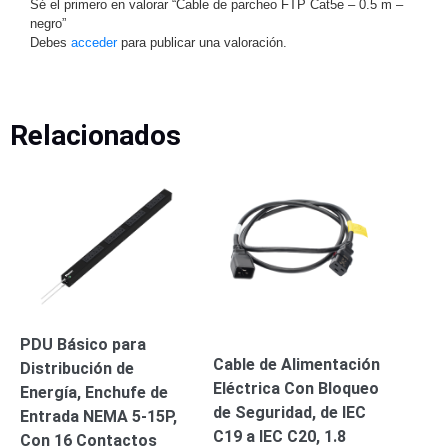
Sé el primero en valorar “Cable de parcheo FTP Cat5e – 0.5 m –
-
negro”
Pinhole
PTZ
Videograbadoras
Debes
acceder
para publicar una valoración.
Analógicas
- TurboHD
TVI / AHD
Relacionados
/ CVI
Drones,
Robots e
Industrial
Cámaras
Industriales
Energía
Adaptadores
de
Pared
Baterías
Fuentes
PDU Básico para
de
Cable de Alimentación
Distribución de
Alimentación
Fuentes
Eléctrica Con Bloqueo
Energía, Enchufe de
de
de Seguridad, de IEC
Entrada NEMA 5-15P,
Alimentación
C19 a IEC C20, 1.8
Con 16 Contactos
con