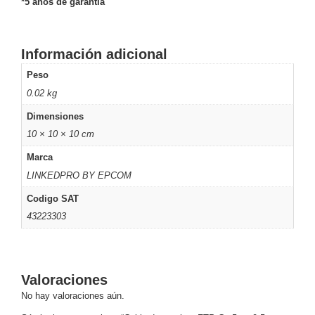
*5 años de garantía
Motorizado
NVRs
Network
Video
Información adicional
Recorders
Profesionales
Peso
-
0.02 kg
Caja
PTZ
Térmicas
WiFi
Dimensiones
/ 4G /
Inalámbricas
10 × 10 × 10 cm
Cámaras
Marca
y DVRs
LINKEDPRO BY EPCOM
HD
TurboHD
Codigo SAT
/ AHD /
43223303
HD-TVI
Ambientes
Salinos
Antiexplosión
Bala
Domo
/ Eyeball /
Valoraciones
Turret
Especiales
Lente
No hay valoraciones aún.
Motorizado
Ocultas