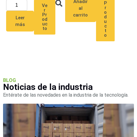
Añadir
P
SD /
Ve
r
al
r
Memorias
o
Pr
carrito
d
Leer
Micro
od
u
uc
más
SD
Servidores
c
to
t
de
o
Aplicación
Unidades
de Estado
Sólido
(SSD)
Software
VMS y
BLOG
Analíticas
Noticias de la industria
EPCOM
Entérate de las novedades en la industria de la tecnología.
Cloud
HIKVISION
Videograbadoras
Móviles,
Dash
Cams y
Body
Cams