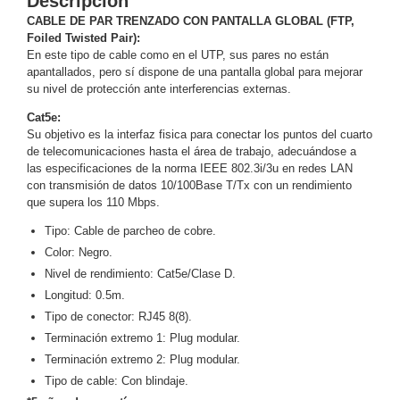
Descripción
y
CABLE DE PAR TRENZADO CON PANTALLA GLOBAL (FTP,
Foiled Twisted Pair):
Electricidad
RG59
En este tipo de cable como en el UTP, sus pares no están
Tipo
apantallados, pero sí dispone de una pantalla global para mejorar
CaP
Telefónico
VGA
su nivel de protección ante interferencias externas.
/ DVI /
Cat5e:
HDMI
Su objetivo es la interfaz fisica para conectar los puntos del cuarto
Cámaras
de telecomunicaciones hasta el área de trabajo, adecuándose a
IP y NVRs
las especificaciones de la norma IEEE 802.3i/3u en redes LAN
Ambientes
con transmisión de datos 10/100Base T/Tx con un rendimiento
que supera los 110 Mbps.
Salinos
(Anticorrosión)
Antiexplosión
Bala
Codificadores
Tipo: Cable de parcheo de cobre.
y
Color: Negro.
Decodificadores
Nivel de rendimiento: Cat5e/Clase D.
de
Longitud: 0.5m.
Video
Cubo
Domo
Tipo de conector: RJ45 8(8).
/ Eyeball /
Terminación extremo 1: Plug modular.
Turret
Fisheye
Terminación extremo 2: Plug modular.
y
Tipo de cable: Con blindaje.
Hemisféricas
Lente