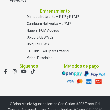
Proyectos
Entrenamiento
Mimosa Networks – PTP y PTMP
Cambium Networks – ePMP
Huawei HCIA Access
Ubiquiti UBWA v2
Ubiquiti UBWS
TP-Link – WiFi para Exterior
Video Tutoriales
Siguenos
Métodos de pago
Oficina Matriz Aguascalientes San Carlos #302 Fracc. Del
Carmen Aguascalientes, Aguascalientes, México. C.P. 20050