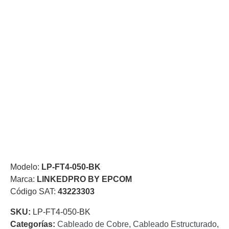
de Acero
para DVR
y
NVR
Gabinetes
para
Cámaras
Iluminadores
IR y de
Luz
y
Blanca
Kits
al
Extensores,
Convertidores
,
Divisores,
Modelo:
LP-FT4-050-BK
HDMI,
Marca:
LINKEDPRO BY EPCOM
VGA,
Código SAT:
43223303
DVI
Lentes
Micrófonos
Montajes
y Brackets
SKU:
LP-FT4-050-BK
para
Categorías:
Cableado de Cobre
,
Cableado Estructurado
,
Cámaras
Partes