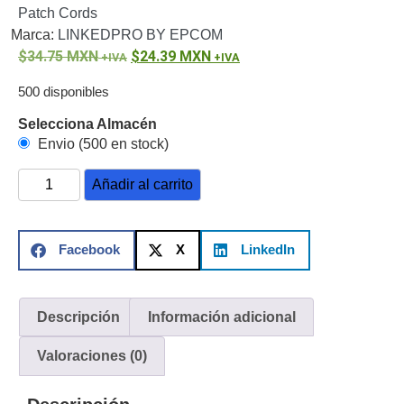
Patch Cords
o
Marca:
LINKEDPRO BY EPCOM
Refacciones
Probadores
34.75
MXN
24.39
MXN
de
Video
Transceptores
500 disponibles
de Video
Selecciona Almacén
Cables y
Envio (500 en stock)
Conectores
Adaptador
Añadir al carrito
a
RCA
Audio
y
Facebook
X
LinkedIn
Video
Cable
Coaxial y
Conectores
Cables
Descripción
Información adicional
Armados -
Coaxial
Categoría
Valoraciones (0)
5e
Fibra
Óptica
Para
Alimentación