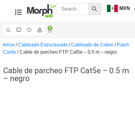
MXN
0
Inicio
/
Cableado Estructurado
/
Cableado de Cobre
/
Patch
Videovigilancia
Cords
/ Cable de parcheo FTP Cat5e – 0.5 m – negro
Accesorios
Generales
Accesorios
Cable de parcheo FTP Cat5e – 0.5 m
Ethernet y
– negro
Fibra
Accesorios
para
Computadora
y
Smartphones
Cajas
de
Interconexión
Controladores
PTZ
Gabinetes