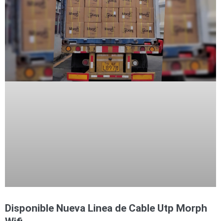
Accesorios
Body
Cams
(Portátiles)
Cámaras
Móviles
Dash
Cams
Videoporteros
e
Interfonos
Accesorios
Intercomunicadores
Videoporteros
Analógicos
Videoporteros
IP
Disponible Nueva Linea de Cable Utp Morph