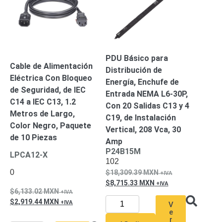
Mobiliario
Accesorios
Mobiliario
de
Apoyo
Pantallas
/
PDU Básico para
Monitores
Videowall
Cable de Alimentación
Distribución de
Seguridad
Eléctrica Con Bloqueo
Energía, Enchufe de
Protección
de Seguridad, de IEC
Entrada NEMA L6-30P,
Contra
C14 a IEC C13, 1.2
Descargas
Con 20 Salidas C13 y 4
Metros de Largo,
Corriente
C19, de Instalación
Color Negro, Paquete
Alterna
Corriente
Vertical, 208 Vca, 30
de 10 Piezas
Directa
Amp
Servidores
P24B15M
LPCA12-X
/
102
Almacenamiento
0
18,309.39
MXN
Accesorios
Discos
8,715.33
MXN
6,133.02
MXN
Duros
2,919.44
MXN
Mecánicos
V
e
(HDD)
Memorias
r