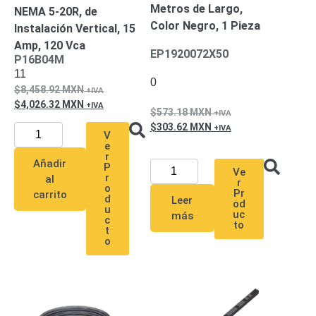
Metros de Largo,
NEMA 5-20R, de
Respaldo
Inyectores
Color Negro, 1 Pieza
Instalación Vertical, 15
PoE
PDU
Plantas
Amp, 120 Vca
de
EP1920072X50
P16B04M
Energía
PoE
11
0
de Largo
8,458.92
MXN
Alcance
UPS
4,026.32
MXN
573.18
MXN
- No Break
303.62
MXN
Kits-
V
e
Sistemas
r
Completos
Añadir
P
Ve
r
IP
al
r
o
Pr
carrito
Megapixel
TurboHD
d
Leer
od
u
de 4
uc
más
c
to
Canales
TurboHD
t
o
de 8
Canales
Monitores
Pantallas
y