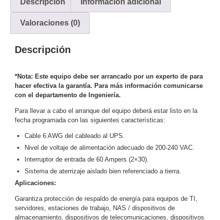
Descripción
Información adicional
y
Valoraciones (0)
Electricidad
RG59
Tipo
CaP
Telefónico
VGA
Descripción
/ DVI /
HDMI
*Nota: Este equipo debe ser arrancado por un experto de para
Cámaras
hacer efectiva la garantía.
Para más información comunicarse
IP y NVRs
con el departamento de Ingeniería.
Ambientes
Para llevar a cabo el arranque del equipo deberá estar listo en la
Salinos
fecha programada con las siguientes características:
(Anticorrosión)
Antiexplosión
Bala
Codificadores
Cable 6 AWG del cableado al UPS.
y
Nivel de voltaje de alimentación adecuado de 200-240 VAC.
Decodificadores
Interruptor de entrada de 60 Ampers (2×30).
de
Sistema de aterrizaje aislado bien referenciado a tierra.
Video
Cubo
Domo
Aplicaciones:
/ Eyeball /
Turret
Fisheye
Garantiza protección de respaldo de energía para equipos de TI,
y
servidores, estaciones de trabajo, NAS / dispositivos de
almacenamiento, dispositivos de telecomunicaciones, dispositivos
Hemisféricas
Lente