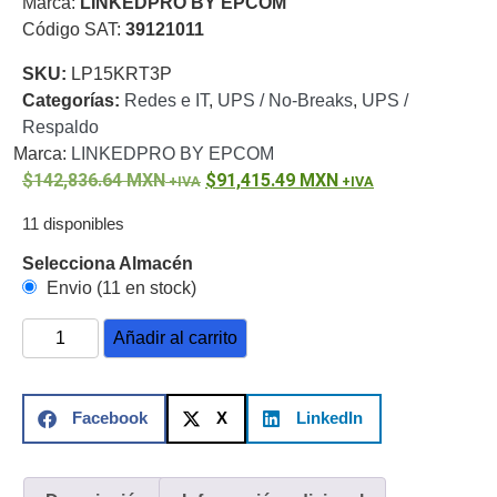
Marca:
LINKEDPRO BY EPCOM
o
Código SAT:
39121011
Refacciones
Probadores
SKU:
LP15KRT3P
de
Categorías:
Redes e IT
,
UPS / No-Breaks
,
UPS /
Video
Transceptores
Respaldo
de Video
Marca:
LINKEDPRO BY EPCOM
Cables y
142,836.64
Conectores
MXN
91,415.49
MXN
Adaptador
11 disponibles
a
RCA
Audio
Selecciona Almacén
y
Envio (11 en stock)
Video
Cable
Coaxial y
Añadir al carrito
Conectores
Cables
Armados -
Coaxial
Categoría
Facebook
X
LinkedIn
5e
Fibra
Óptica
Para
Alimentación