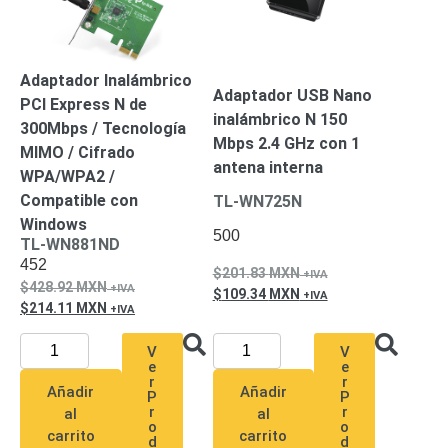
Accesorios
Body
Cams
(Portátiles)
Cámaras
Móviles
Dash
Adaptador Inalámbrico
Adaptador USB Nano
Cams
PCI Express N de
inalámbrico N 150
Videoporteros
300Mbps / Tecnología
Mbps 2.4 GHz con 1
e
MIMO / Cifrado
Interfonos
antena interna
WPA/WPA2 /
Accesorios
Intercomunicadores
Videoporteros
Compatible con
TL-WN725N
Analógicos
Videoporteros
Windows
IP
500
TL-WN881ND
452
201.83
MXN
428.92
MXN
109.34
MXN
214.11
MXN
V
V
e
e
r
r
Añadir
Añadir
P
P
r
r
al
al
o
o
carrito
carrito
d
d