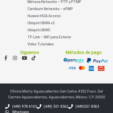
Mimosa Networks – PTP y PTMP
Cambium Networks – ePMP
Huawei HCIA Access
Ubiquiti UBWA v2
Ubiquiti UBWS
TP-Link – WiFi para Exterior
Video Tutoriales
Siguenos
Métodos de pago
Oficina Matriz Aguascalientes San Carlos #302 Fracc. Del
Carmen Aguascalientes, Aguascalientes, México. C.P. 20050
(449) 978 6163
(449) 551 8562
(449)551 8563
Whatsapp