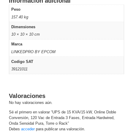
Información adicional
Respaldo
Inyectores
Peso
PoE
PDU
Plantas
157.40 kg
de
Dimensiones
Energía
PoE
10 × 10 × 10 cm
de Largo
Alcance
UPS
Marca
- No Break
LINKEDPRO BY EPCOM
Kits-
Codigo SAT
Sistemas
Completos
39121011
IP
Megapixel
TurboHD
de 4
Valoraciones
Canales
TurboHD
No hay valoraciones aún.
de 8
Canales
Sé el primero en valorar “UPS de 15 KVA/15 kW, Online Doble
Monitores
Conversión, 120 Vac de Entrada 3 Fases, Entrada Hardwired,
Pantallas
Onda Senoidal Pura, Torre o Rack”
y
Debes
acceder
para publicar una valoración.