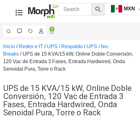
MXN
0
Inicio
/
Redes e IT
/
UPS / Respaldo
/
UPS / No-
Videovigilancia
Breaks
/ UPS de 15 KVA/15 kW, Online Doble Conversión,
Accesorios
120 Vac de Entrada 3 Fases, Entrada Hardwired, Onda
Generales
Senoidal Pura, Torre o Rack
Accesorios
Ethernet y
Fibra
Accesorios
UPS de 15 KVA/15 kW, Online Doble
para
Conversión, 120 Vac de Entrada 3
Computadora
Fases, Entrada Hardwired, Onda
y
Senoidal Pura, Torre o Rack
Smartphones
Cajas
de
Interconexión
Controladores
PTZ
Gabinetes