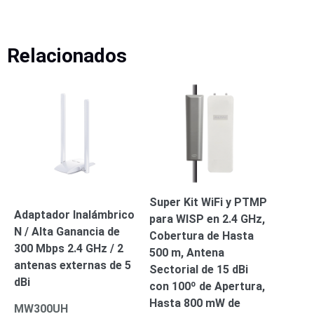
Mobiliario
Accesorios
Mobiliario
de
Relacionados
Apoyo
Pantallas
/
Monitores
Videowall
Seguridad
Protección
Contra
Descargas
Corriente
Alterna
Corriente
Directa
Super Kit WiFi y PTMP
Servidores
Adaptador Inalámbrico
para WISP en 2.4 GHz,
/
N / Alta Ganancia de
Cobertura de Hasta
Almacenamiento
300 Mbps 2.4 GHz / 2
500 m, Antena
Accesorios
Discos
antenas externas de 5
Sectorial de 15 dBi
Duros
dBi
con 100º de Apertura,
Mecánicos
Hasta 800 mW de
(HDD)
Memorias
MW300UH