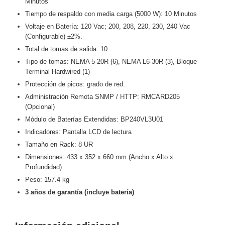
Minutos
-
Tiempo de respaldo con media carga (5000 W): 10 Minutos
Pinhole
PTZ
Videograbadoras
Voltaje en Batería: 120 Vac; 200, 208, 220, 230, 240 Vac
Analógicas
(Configurable) ±2%.
- TurboHD
Total de tomas de salida: 10
TVI / AHD
Tipo de tomas: NEMA 5-20R (6), NEMA L6-30R (3), Bloque
/ CVI
Terminal
Hardwired
(1)
Drones,
Protección de picos: grado de red.
Robots e
Industrial
Administración Remota SNMP / HTTP: RMCARD205
Cámaras
(Opcional)
Industriales
Módulo de Baterías Extendidas: BP240VL3U01
Energía
Indicadores: Pantalla LCD de lectura
Adaptadores
Tamaño en Rack: 8 UR
de
Dimensiones: 433 x 352 x 660 mm (Ancho x Alto x
Pared
Baterías
Fuentes
Profundidad)
de
Peso: 157.4 kg
Alimentación
Fuentes
3 años de garantía (incluye batería)
de
Alimentación
con