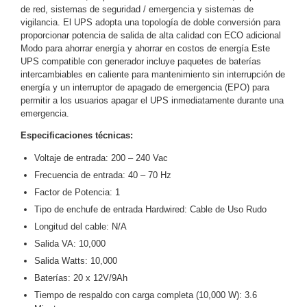
de red, sistemas de seguridad / emergencia y sistemas de
Motorizado
NVRs
vigilancia. El UPS adopta una topología de doble conversión para
Network
proporcionar potencia de salida de alta calidad con ECO adicional
Modo para ahorrar energía y ahorrar en costos de energía Este
Video
UPS compatible con generador incluye paquetes de baterías
Recorders
Profesionales
intercambiables en caliente para mantenimiento sin interrupción de
-
energía y un interruptor de apagado de emergencia (EPO) para
Caja
PTZ
Térmicas
WiFi
permitir a los usuarios apagar el UPS inmediatamente durante una
emergencia.
/ 4G /
Inalámbricas
Especificaciones técnicas:
Cámaras
Voltaje de entrada: 200 – 240 Vac
y DVRs
HD
Frecuencia de entrada: 40 – 70 Hz
TurboHD
Factor de Potencia: 1
/ AHD /
Tipo de enchufe de entrada Hardwired: Cable de Uso Rudo
HD-TVI
Longitud del cable: N/A
Ambientes
Salida VA: 10,000
Salinos
Antiexplosión
Bala
Domo
Salida Watts: 10,000
/ Eyeball /
Baterías: 20 x 12V/9Ah
Turret
Especiales
Lente
Tiempo de respaldo con carga completa (10,000 W): 3.6
Motorizado
Ocultas