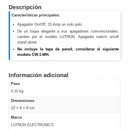
Descripción
y
Electricidad
RG59
Características principales:
Tipo
Apagador On/Off, 15 Amp un solo polo.
CaP
Telefónico
VGA
De un toque elegante a sus apagadores comvencionales,
/ DVI /
cambie por el modelo LUTRON. Apagador switch on/off
HDMI
stand alone.
Cámaras
No incluye la tapa de pared, considerar el siguiente
IP y NVRs
modelo CW-1-WH.
Ambientes
Salinos
(Anticorrosión)
Antiexplosión
Bala
Codificadores
Información adicional
y
Peso
Decodificadores
0.10 kg
de
Dimensiones
Video
Cubo
Domo
/ Eyeball /
12 × 6 × 6 cm
Turret
Fisheye
Marca
y
LUTRON ELECTRONICS
Hemisféricas
Lente