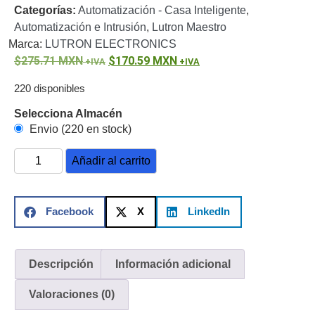
Categorías:
Automatización - Casa Inteligente
,
o
Automatización e Intrusión
,
Lutron Maestro
Refacciones
Probadores
Marca:
LUTRON ELECTRONICS
de
275.71
MXN
170.59
MXN
Video
Transceptores
de Video
220 disponibles
Cables y
Selecciona Almacén
Conectores
Envio (220 en stock)
Adaptador
a
Añadir al carrito
RCA
Audio
y
Video
Cable
Facebook
X
LinkedIn
Coaxial y
Conectores
Cables
Armados -
Descripción
Información adicional
Coaxial
Categoría
5e
Fibra
Valoraciones (0)
Óptica
Para
Alimentación