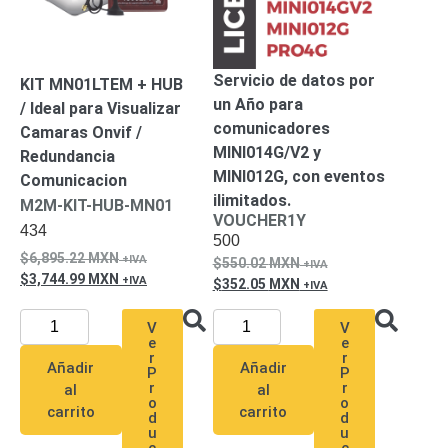
Turret
Especiales
Lente
Motorizado
Ocultas
-
Servicio de datos por
Pinhole
PTZ
Videograbadoras
KIT MN01LTEM + HUB
un Año para
Analógicas
/ Ideal para Visualizar
comunicadores
- TurboHD
Camaras Onvif /
MINI014G/V2 y
TVI / AHD
Redundancia
MINI012G, con eventos
/ CVI
Comunicacion
Drones,
ilimitados.
M2M-KIT-HUB-MN01
Robots e
VOUCHER1Y
434
Industrial
500
6,895.22
MXN
Cámaras
550.02
MXN
3,744.99
MXN
Industriales
352.05
MXN
Energía
V
V
Adaptadores
e
e
de
r
r
Añadir
Añadir
P
P
Pared
Baterías
Fuentes
r
r
al
al
de
o
o
carrito
carrito
d
d
Alimentación
Fuentes
u
u
c
c
de