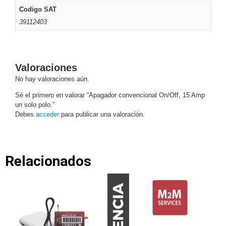
Codigo SAT
Motorizado
NVRs
39112403
Network
Video
Recorders
Ocultas
-
Valoraciones
Pinhole
Profesionales
No hay valoraciones aún.
-
Sé el primero en valorar “Apagador convencional On/Off, 15 Amp
Caja
PTZ
Térmicas
WiFi
un solo polo.”
/ 4G /
Debes
acceder
para publicar una valoración.
Inalámbricas
Cámaras
y DVRs
HD
Relacionados
TurboHD
/ AHD /
HD-TVI
Ambientes
Salinos
Antiexplosión
Bala
Domo
/ Eyeball /