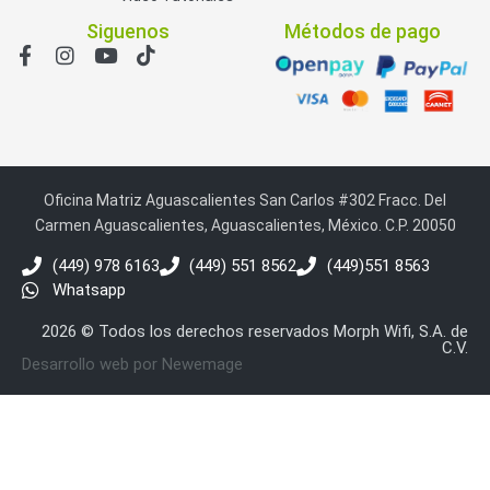
Siguenos
Métodos de pago
Oficina Matriz Aguascalientes San Carlos #302 Fracc. Del
Carmen Aguascalientes, Aguascalientes, México. C.P. 20050
(449) 978 6163
(449) 551 8562
(449)551 8563
Whatsapp
2026 © Todos los derechos reservados Morph Wifi, S.A. de
C.V.
Desarrollo web por Newemage