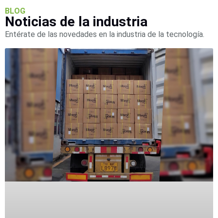
SAN /
BLOG
eSATA
Discos
Noticias de la industria
Duros
Entérate de las novedades en la industria de la tecnología.
Mecánicos
(HDD)
Memorias
SD /
Memorias
Micro
SD
Servidores
de
Aplicación
Unidades
de Estado
Sólido
(SSD)
Software
VMS y
Analíticas
EPCOM
Cloud
HIKVISION
Honeywell
Wisenet