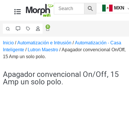
MXN
0
Inicio
/
Automatización e Intrusión
/
Automatización - Casa
Videovigilancia
Inteligente
/
Lutron Maestro
/ Apagador convencional On/Off,
Accesorios
15 Amp un solo polo.
Generales
Accesorios
Ethernet y
Apagador convencional On/Off, 15
Fibra
Accesorios
Amp un solo polo.
para
Computadora
y
Smartphones
Cajas
de
Interconexión
Controladores
PTZ
Gabinetes