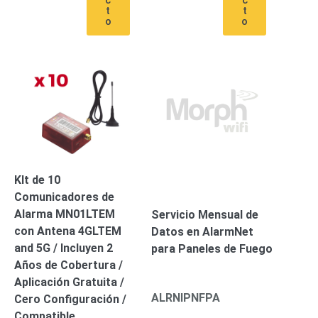
t
t
Alimentación
o
o
con
Respaldo
Inyectores
PoE
PDU
Plantas
de
Energía
PoE
de Largo
Alcance
UPS
- No Break
Kits-
KIt de 10
Sistemas
Comunicadores de
Completos
IP
Alarma MN01LTEM
Servicio Mensual de
Megapixel
TurboHD
con Antena 4GLTEM
Datos en AlarmNet
de 4
and 5G / Incluyen 2
para Paneles de Fuego
Canales
TurboHD
Años de Cobertura /
de 8
Aplicación Gratuita /
ALRNIPNFPA
Canales
Cero Configuración /
Monitores
Compatible