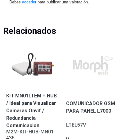
Mobiliario
Debes
acceder
para publicar una valoración.
Accesorios
Mobiliario
de
Apoyo
Pantallas
Relacionados
/
Monitores
Videowall
Seguridad
Protección
Contra
Descargas
Corriente
Alterna
Corriente
Directa
Servidores
KIT MN01LTEM + HUB
/
/ Ideal para Visualizar
COMUNICADOR GSM
Almacenamiento
Camaras Onvif /
PARA PANEL L7000
Accesorios
Discos
Redundancia
Duros
LTEL57V
Comunicacion
Mecánicos
M2M-KIT-HUB-MN01
(HDD)
Memorias
436
0