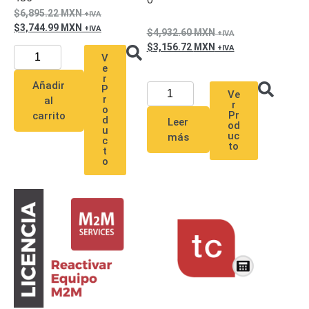
SD /
6,895.22
MXN
Memorias
3,744.99
MXN
4,932.60
MXN
Micro
3,156.72
MXN
V
SD
Servidores
e
de
r
Añadir
P
Aplicación
Unidades
Ve
r
al
r
de Estado
o
Pr
carrito
d
Leer
Sólido
od
u
uc
más
c
(SSD)
to
t
Software
o
VMS y
Analíticas
EPCOM
Cloud
HIKVISION
Videograbadoras
Móviles,
Dash
Cams y
Body
Cams