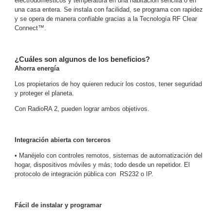
electrodomésticos y temperatura en una habitación sencilla o en
una casa entera. Se instala con facilidad, se programa con rapidez
Motorizado
NVRs
y se opera de manera confiable gracias a la Tecnología RF Clear
Network
Connect™.
Video
Recorders
Profesionales
-
¿Cuáles son algunos de los beneficios?
Ahorra energía
Caja
PTZ
Térmicas
WiFi
/ 4G /
Los propietarios de hoy quieren reducir los costos, tener seguridad
Inalámbricas
y proteger el planeta.
Cámaras
Con RadioRA 2, pueden lograr ambos objetivos.
y DVRs
HD
TurboHD
Integración abierta con terceros
/ AHD /
HD-TVI
• Manéjelo con controles remotos, sistemas de automatización del
Ambientes
hogar, dispositivos móviles y más; todo desde un repetidor. El
protocolo de integración pública con RS232 o IP.
Salinos
Antiexplosión
Bala
Domo
/ Eyeball /
Turret
Especiales
Lente
Fácil de instalar y programar
Motorizado
Ocultas