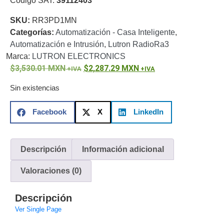
Código SAT:
39112403
o
SKU:
RR3PD1MN
Refacciones
Probadores
Categorías:
Automatización - Casa Inteligente
,
de
Automatización e Intrusión
,
Lutron RadioRa3
Video
Transceptores
Marca:
LUTRON ELECTRONICS
de Video
3,530.01
MXN
2,287.29
MXN
Cables y
Conectores
Sin existencias
Adaptador
a
Facebook
X
LinkedIn
RCA
Audio
y
Video
Cable
Descripción
Información adicional
Coaxial y
Conectores
Cables
Valoraciones (0)
Armados -
Coaxial
Categoría
Descripción
5e
Fibra
Ver Single Page
Óptica
Para
Alimentación