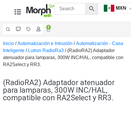
MXN
0
Inicio
/
Automatización e Intrusión
/
Automatización - Casa
Videovigilancia
Inteligente
/
Lutron RadioRa3
/ (RadioRA2) Adaptador
Accesorios
atenuador para lamparas, 300W INC/HAL, compatible con
Generales
RA2Select y RR3.
Accesorios
Ethernet y
Fibra
Accesorios
(RadioRA2) Adaptador atenuador
para
para lamparas, 300W INC/HAL,
Computadora
compatible con RA2Select y RR3.
y
Smartphones
Cajas
de
Interconexión
Controladores
PTZ
Gabinetes