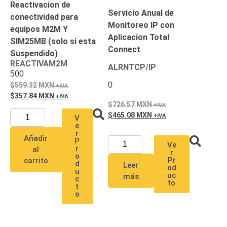
Accesorios
Body
Reactivacion de
Servicio Anual de
Cams
conectividad para
Monitoreo IP con
(Portátiles)
Cámaras
equipos M2M Y
Aplicacion Total
Móviles
Dash
SIM25MB (solo si esta
Connect
Cams
Suspendido)
REACTIVAM2M
Videoporteros
ALRNTCP/IP
e
500
Interfonos
0
559.32
MXN
Accesorios
Intercomunicadores
Videoporteros
357.84
MXN
726.57
MXN
Analógicos
Videoporteros
465.08
MXN
V
IP
e
r
Añadir
P
Ve
r
al
r
o
Pr
carrito
d
Leer
od
u
uc
más
c
to
t
o