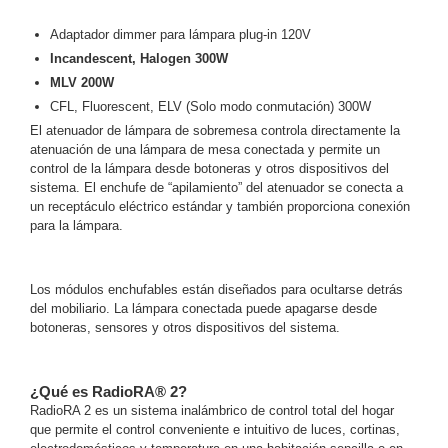
y
Adaptador dimmer para lámpara plug-in 120V
Electricidad
RG59
Incandescent, Halogen 300W
Tipo
MLV 200W
CaP
Telefónico
VGA
CFL, Fluorescent, ELV (Solo modo conmutación) 300W
/ DVI /
El atenuador de lámpara de sobremesa controla directamente la
HDMI
atenuación de una lámpara de mesa conectada y permite un
Cámaras
control de la lámpara desde botoneras y otros dispositivos del
IP y NVRs
sistema. El enchufe de “apilamiento” del atenuador se conecta a
un receptáculo eléctrico estándar y también proporciona conexión
Ambientes
para la lámpara.
Salinos
(Anticorrosión)
Antiexplosión
Bala
Codificadores
y
Los módulos enchufables están diseñados para ocultarse detrás
Decodificadores
del mobiliario. La lámpara conectada puede apagarse desde
de
botoneras, sensores y otros dispositivos del sistema.
Video
Cubo
Domo
/ Eyeball /
¿Qué es RadioRA® 2?
Turret
Fisheye
RadioRA 2 es un sistema inalámbrico de control total del hogar
y
que permite el control conveniente e intuitivo de luces, cortinas,
Hemisféricas
Lente