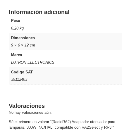
Respaldo
Inyectores
Información adicional
PoE
PDU
Plantas
de
Peso
Energía
PoE
0.20 kg
de Largo
Dimensiones
Alcance
UPS
9 × 6 × 12 cm
- No Break
Marca
Kits-
Sistemas
LUTRON ELECTRONICS
Completos
Codigo SAT
IP
39112403
Megapixel
TurboHD
de 4
Canales
TurboHD
de 8
Valoraciones
Canales
No hay valoraciones aún.
Monitores
Pantallas
Sé el primero en valorar “(RadioRA2) Adaptador atenuador para
y
lamparas, 300W INC/HAL, compatible con RA2Select y RR3.”