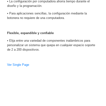
• La configuración por computadora ahorra tiempo durante el
-
diseño y la programación.
Pinhole
PTZ
Videograbadoras
Analógicas
• Para aplicaciones sencillas, la configuración mediante la
botonera no requiere de una computadora.
- TurboHD
TVI / AHD
/ CVI
Flexible, expandible y confiable
Drones,
Robots e
• Elija entre una variedad de componentes inalámbricos para
Industrial
personalizar un sistema que quepa en cualquier espacio soporte
de 2 a 200 dispositivos.
Cámaras
Industriales
Energía
Ver Single Page
Adaptadores
de
Pared
Baterías
Fuentes
de
Alimentación
Fuentes
de
Alimentación
con