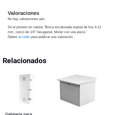
Turret
Especiales
Lente
Motorizado
Ocultas
Valoraciones
-
No hay valoraciones aún.
Pinhole
PTZ
Videograbadoras
Analógicas
Sé el primero en valorar “Broca escalonada espiral de hss 4-12
mm, zanco de 1/4″ hexagonal, blister con una pieza.”
- TurboHD
Debes
acceder
para publicar una valoración.
TVI / AHD
/ CVI
Drones,
Robots e
Relacionados
Industrial
Cámaras
Industriales
Energía
Adaptadores
de
Pared
Baterías
Fuentes
de
Alimentación
Fuentes
Gabinete para
de