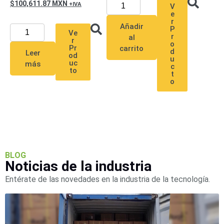
100,611.87
MXN
SAN /
V
e
eSATA
Discos
r
Añadir
P
Duros
Ve
r
al
r
Mecánicos
o
Pr
carrito
d
Leer
(HDD)
Memorias
od
u
uc
más
SD /
c
to
t
Memorias
o
Micro
SD
Servidores
de
Aplicación
Unidades
de Estado
Sólido
BLOG
(SSD)
Noticias de la industria
Software
Entérate de las novedades en la industria de la tecnología.
VMS y
Analíticas
EPCOM
Cloud
HIKVISION
Honeywell
Wisenet