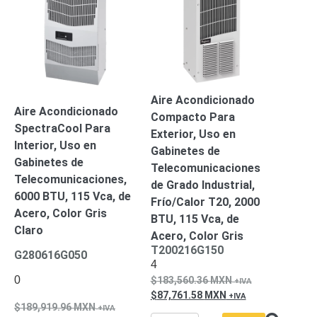
Pantallas
y
Mobiliario
Accesorios
Mobiliario
de
Apoyo
Pantallas
Aire Acondicionado
/
Aire Acondicionado
Compacto Para
Monitores
Videowall
SpectraCool Para
Exterior, Uso en
Seguridad
Interior, Uso en
Gabinetes de
Protección
Gabinetes de
Telecomunicaciones
Contra
Telecomunicaciones,
Descargas
de Grado Industrial,
6000 BTU, 115 Vca, de
Coaxial
Corriente
Frío/Calor T20, 2000
Acero, Color Gris
Alterna
Corriente
BTU, 115 Vca, de
Claro
Directa
Redes
Acero, Color Gris
Servidores
T200216G150
G280616G050
/
4
Almacenamiento
0
183,560.36
MXN
Accesorios
Almacenamiento
87,761.58
MXN
189,919.96
MXN
NAS /