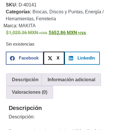
SKU:
D-40141
o
Categorías:
Brocas, Discos y Puntas
,
Energía /
Refacciones
Probadores
Herramientas
,
Ferreteria
de
Marca:
MAKITA
Video
Transceptores
1,020.36
MXN
652.86
MXN
de Video
Cables y
Sin existencias
Conectores
Adaptador
Facebook
X
LinkedIn
a
RCA
Audio
y
Descripción
Información adicional
Video
Cable
Coaxial y
Valoraciones (0)
Conectores
Cables
Armados -
Descripción
Coaxial
Categoría
5e
Fibra
Descripción:
Óptica
Para
Alimentación