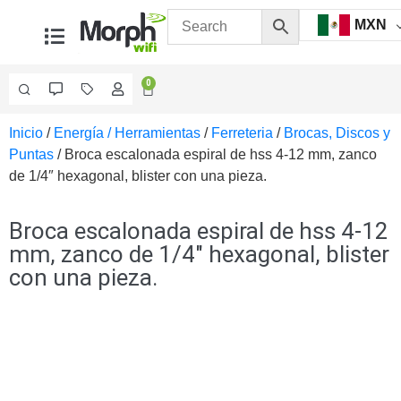
MXN
0
Inicio
/
Energía / Herramientas
/
Ferreteria
/
Brocas, Discos y
Videovigilancia
Puntas
/ Broca escalonada espiral de hss 4-12 mm, zanco
Accesorios
de 1/4″ hexagonal, blister con una pieza.
Generales
Accesorios
Ethernet y
Broca escalonada espiral de hss 4-12
Fibra
Accesorios
mm, zanco de 1/4″ hexagonal, blister
para
con una pieza.
Computadora
y
Smartphones
Cajas
de
Interconexión
Controladores
PTZ
Gabinetes