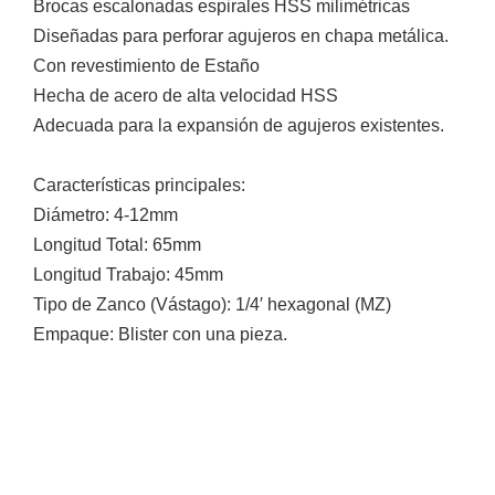
Brocas escalonadas espirales HSS milimétricas
y
Diseñadas para perforar agujeros en chapa metálica.
Electricidad
RG59
Con revestimiento de Estaño
Tipo
Hecha de acero de alta velocidad HSS
CaP
Telefónico
VGA
Adecuada para la expansión de agujeros existentes.
/ DVI /
HDMI
Cámaras
Características principales:
IP y NVRs
Diámetro: 4-12mm
Ambientes
Longitud Total: 65mm
Salinos
Longitud Trabajo: 45mm
(Anticorrosión)
Antiexplosión
Bala
Codificadores
Tipo de Zanco (Vástago): 1/4′ hexagonal (MZ)
y
Empaque: Blister con una pieza.
Decodificadores
de
Video
Cubo
Domo
/ Eyeball /
Turret
Fisheye
y
Hemisféricas
Lente