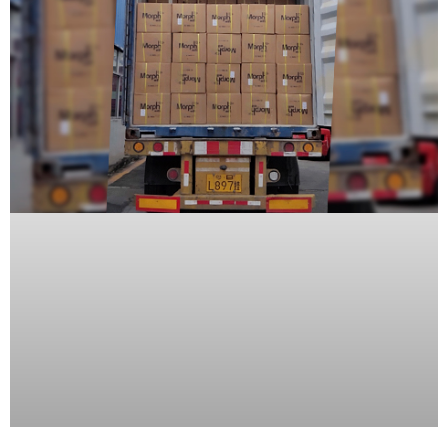
Wave
XMR
CEIBAII /
KAPOK
Videograbadoras
Móviles,
Dash
Cams y
Body
Cams
Accesorios
Body
Cams
(Portátiles)
Cámaras
Móviles
Dash
Cams
Videoporteros
e
Interfonos
Accesorios
Intercomunicadores
Videoporteros
Analógicos
Videoporteros
IP