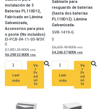
Gabinete para
instalación de 3
Alimentación
resguardo de baterías
Baterías PL110D12,
con
(hasta dos baterías
Fabricado en Lámina
Respaldo
Inyectores
PL110D12). Lámina
Galvanizada,
PoE
PDU
Plantas
Galvanizada.
Accesorios para piso
de
SVR-1419-G
o poste (No incluidos)
Energía
PoE
EI-PCB-04-11-03-W3V
0
de Largo
0
Alcance
UPS
6,635.48
MXN
7,881.35
MXN
4,246.57
MXN
- No Break
6,298.52
MXN
Kits-
Sistemas
Ve
Ve
Completos
r
r
Pr
Pr
IP
Leer
Leer
od
od
Megapixel
TurboHD
uc
uc
más
más
to
to
de 4
Canales
TurboHD
de 8
Canales
Monitores