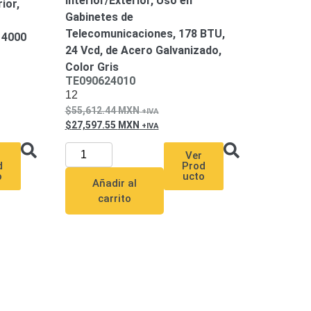
Interior/Exterior, Uso en
ior,
Gabinetes de
Telecomunicaciones, 178 BTU,
 4000
24 Vcd, de Acero Galvanizado,
Color Gris
TE090624010
12
55,612.44
MXN
27,597.55
MXN
Ver
d
Prod
o
ucto
Añadir al
carrito