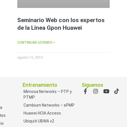
Seminario Web con los expertos
de la Linea Gpon Huawei
CONTINUAR LEYENDO »
agosto 19, 2019
Entrenamiento
Siguenos
Mimosa Networks – PTP y
PTMP
Cambium Networks – ePMP
ía
Huawei HCIA Access
tes
Ubiquiti UBWA v2
io