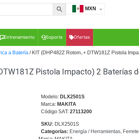
MXN
Entrenamiento
Soporte
Ofertas
ica a Batería
/ KIT (DHP482Z Rotom..+ DTW181Z Pistola Impac
TW181Z Pistola Impacto) 2 Baterías d
esorios para Computadora y Smartphones
Cajas de
Z
Gabinetes de Acero para DVR y NVR
Gabinetes para
Luz Blanca
Kits Extensores, Convertidores , Divisores, HDMI,
tajes y Brackets para Cámaras
Partes o
Modelo:
DLX2501S
eo
Transceptores de Video
Marca:
MAKITA
Código SAT:
27113200
o
Cable Coaxial y Conectores
Cables Armados -
ca
Para Alimentación y Electricidad
RG59 Tipo
SKU:
DLX2501S
I
Categorías:
Energía / Herramientas
,
Ferrete
Marca:
MAKITA