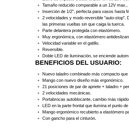
Software VMS y Analíticas
Tamaño reducido comparable a un 12V max., lig
EPCOM Cloud
HIKVISION
Hone
Inserción de 1/2”, perfecta para vasos hasta 
Videograbadoras Móviles, D
2 velocidades y modo reversible “auto-stop”. 
Accesorios
Body Cams (Portátil
las primeras vueltas sin que caiga la tuerca.
Videoporteros e Interfonos
Parte delantera protegida con elastómero.
Accesorios
Intercomunicadores
Muy ergonómica, con elastómero antideslizan
Velocidad variable en el gatillo.
Reversible.
Doble LED de iluminación, se enciende automát
BENEFICIOS DEL USUARIO:
Nuevo taladro combinado más compacto que e
Mango con nuevo diseño más ergonómico.
21 posiciones de par de apriete + taladro + per
2 velocidades mecánicas.
Portabrocas autoblocante, cambio más rápido
LED en la parte frontal que ilumina el punto de
Mango ergonómico recubierto a elastómero pa
Con gancho para el cinturón.