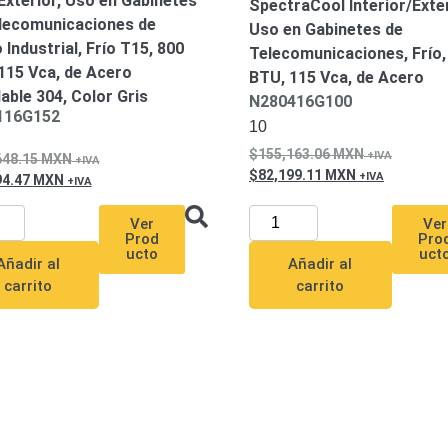
Exterior, Uso en Gabinetes
SpectraCool Interior/Exter
lecomunicaciones de
Uso en Gabinetes de
 Industrial, Frío T15, 800
Telecomunicaciones, Frío,
115 Vca, de Acero
BTU, 115 Vca, de Acero
dable 304, Color Gris
N280416G100
116G152
10
155,163.06
MXN
648.15
MXN
82,199.11
MXN
94.47
MXN
Ver
Ver
Pro
Prod
uct
ucto
Añadir al
Añadir al
carrito
carrito