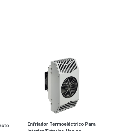
Enfriador Termoeléctrico Para
acto