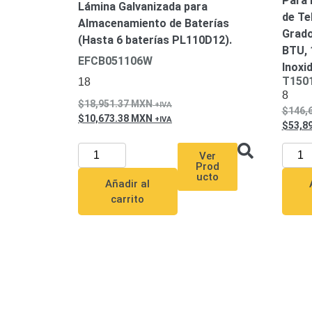
Para 
Lámina Galvanizada para
de Te
Almacenamiento de Baterías
Grado
(Hasta 6 baterías PL110D12).
BTU, 
EFCB051106W
Inoxi
T150
18
8
18,951.37
MXN
146,
10,673.38
MXN
53,8
Ver
Prod
ucto
Añadir al
carrito