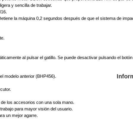
era y sencilla de trabajar.
ywell
Wisenet Wave
XMR CEIBAII / KAPOK
M16.
ash Cams y Body Cams
Detiene la máquina 0,2 segundos después de que el sistema de impacto
es)
Cámaras Móviles
Dash Cams
Videoporteros Analógicos
Videoporteros IP
te.
icamente al pulsar el gatillo. Se puede desactivar pulsando el botón 
Infor
l modelo anterior (BHP456).
cutor.
 de los accesorios con una sola mano.
 trabajo para mayor visión del usuario.
ra un mejor agarre.