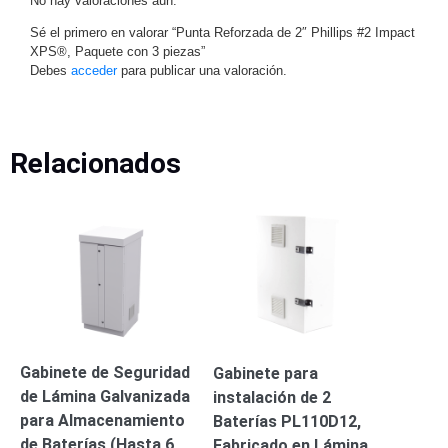
No hay valoraciones aún.
Respaldo
Inyectores
Sé el primero en valorar “Punta Reforzada de 2″ Phillips #2 Impact
PoE
PDU
Plantas
XPS®, Paquete con 3 piezas”
Debes
acceder
para publicar una valoración.
de
Energía
PoE
de Largo
Alcance
UPS
Relacionados
- No Break
Kits-
Sistemas
Completos
IP
Megapixel
TurboHD
de 4
Canales
TurboHD
de 8
Gabinete de Seguridad
Canales
Gabinete para
Monitores
de Lámina Galvanizada
instalación de 2
Pantallas
para Almacenamiento
Baterías PL110D12,
y
de Baterías (Hasta 6
Fabricado en Lámina