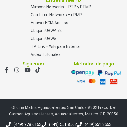
Entrenamiento
Mimosa Networks – PTP y PTMP
Cambium Networks – ePMP
Huawei HCIA Access
Ubiquiti UBWA v2
Ubiquiti UBWS
TP-Link – WiFi para Exterior
Video Tutoriales
Siguenos
Métodos de pago
Oficina Matriz Aguascalientes San Carlos #302 Fracc. Del
Carmen Aguascalientes, Aguascalientes, México. C.P. 20050
(449) 978 6163
(449) 551 8562
(449)551 8563