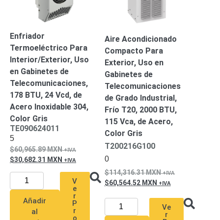
SD /
Memorias
Micro
Enfriador
Aire Acondicionado
SD
Servidores
Termoeléctrico Para
Compacto Para
de
Interior/Exterior, Uso
Exterior, Uso en
Aplicación
Unidades
en Gabinetes de
Gabinetes de
de Estado
Telecomunicaciones,
Telecomunicaciones
Sólido
178 BTU, 24 Vcd, de
de Grado Industrial,
(SSD)
Acero Inoxidable 304,
Frío T20, 2000 BTU,
Software
Color Gris
VMS y
115 Vca, de Acero,
TE090624011
Analíticas
Color Gris
5
EPCOM
T200216G100
60,965.89
MXN
Cloud
HIKVISION
0
30,682.31
MXN
Videograbadoras
114,316.31
MXN
Móviles,
V
60,564.52
MXN
Dash
e
Cams y
r
Añadir
Body
P
Ve
r
al
Cams
r
o