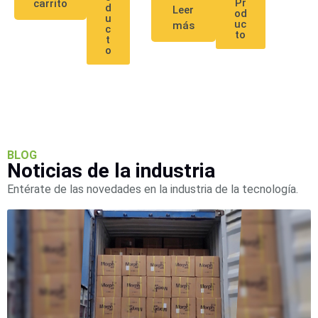
Pr
carrito
Accesorios
Body
d
Leer
od
u
Cams
uc
más
c
to
(Portátiles)
Cámaras
t
o
Móviles
Dash
Cams
Videoporteros
e
Interfonos
Accesorios
Intercomunicadores
Videoporteros
Analógicos
Videoporteros
BLOG
Noticias de la industria
IP
Entérate de las novedades en la industria de la tecnología.