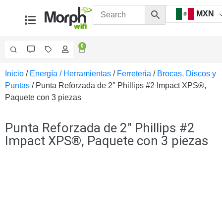
MXN
0
Inicio
/
Energía / Herramientas
/
Ferreteria
/
Brocas, Discos y
Videovigilancia
Puntas
/ Punta Reforzada de 2″ Phillips #2 Impact XPS®,
Accesorios
Paquete con 3 piezas
Generales
Accesorios
Ethernet y
Punta Reforzada de 2″ Phillips #2
Fibra
Accesorios
Impact XPS®, Paquete con 3 piezas
para
Computadora
y
Smartphones
Cajas
de
Interconexión
Controladores
PTZ
Gabinetes