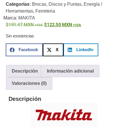
Categorías:
Brocas, Discos y Puntas
,
Energía /
o
Herramientas
,
Ferreteria
Refacciones
Probadores
Marca:
MAKITA
de
191.47
MXN
122.50
MXN
Video
Transceptores
de Video
Sin existencias
Cables y
Conectores
Facebook
X
LinkedIn
Adaptador
a
RCA
Audio
Descripción
Información adicional
y
Video
Cable
Valoraciones (0)
Coaxial y
Conectores
Cables
Descripción
Armados -
Coaxial
Categoría
5e
Fibra
Óptica
Para
Alimentación