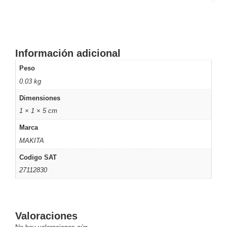
-
Pinhole
PTZ
Videograbadoras
Analógicas
- TurboHD
Información adicional
TVI / AHD
/ CVI
Peso
Drones,
0.03 kg
Robots e
Industrial
Dimensiones
Cámaras
1 × 1 × 5 cm
Industriales
Marca
Energía
MAKITA
Adaptadores
de
Codigo SAT
Pared
Baterías
Fuentes
27112830
de
Alimentación
Fuentes
de
Valoraciones
Alimentación
con