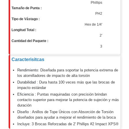
Phillips
Motorizado
NVRs
Tamaño de Punta :
Network
PH2
Tipo de Vástago :
Video
Hex de 1/4′
Recorders
Profesionales
Longitud Total :
-
2′
Cantidad del Paquete :
Caja
PTZ
Térmicas
WiFi
3
/ 4G /
Inalámbricas
Caracterisitcas
Cámaras
y DVRs
Rendimiento
: Diseñada para soportar la potencia extrema de
HD
los atornilladores de impacto de alta torsión
TurboHD
Durabilidad
: Dura hasta 100 veces más que las brocas de
/ AHD /
impacto estándar
HD-TVI
Eficiencia
: Puntas maquinadas con precisión brindan
Ambientes
contacto superior para mejorar la potencia de sujeción y más
Salinos
Antiexplosión
Bala
Domo
duración
/ Eyeball /
Diseño
: Anillos de Tope Únicos con Absorción de Torsión
Turret
Especiales
Lente
diseñados para ayudar a mejorar el rendimiento de la broca
Incluye
: 3 Brocas Reforzadas de 2′ Phillips #2 Impact XPS®
Motorizado
Ocultas