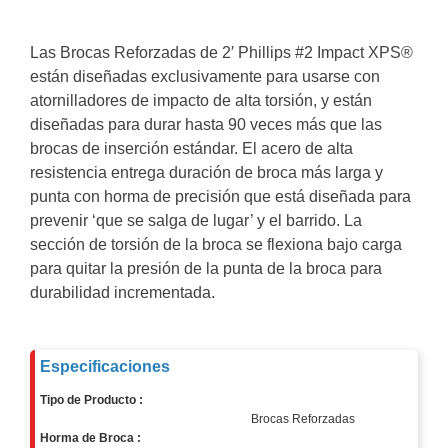
y
Electricidad
RG59
Las Brocas Reforzadas de 2′ Phillips #2 Impact XPS®
Tipo
están diseñadas exclusivamente para usarse con
CaP
Telefónico
VGA
atornilladores de impacto de alta torsión, y están
/ DVI /
diseñadas para durar hasta 90 veces más que las
HDMI
brocas de inserción estándar. El acero de alta
Cámaras
resistencia entrega duración de broca más larga y
IP y NVRs
punta con horma de precisión que está diseñada para
Ambientes
prevenir ‘que se salga de lugar’ y el barrido. La
Salinos
sección de torsión de la broca se flexiona bajo carga
(Anticorrosión)
Antiexplosión
Bala
Codificadores
para quitar la presión de la punta de la broca para
y
durabilidad incrementada.
Decodificadores
de
Video
Cubo
Domo
Especificaciones
/ Eyeball /
Turret
Fisheye
Tipo de Producto :
Brocas Reforzadas
y
Horma de Broca :
Hemisféricas
Lente