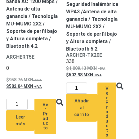
banda AC 1200 Mbps /
Turret
Especiales
Lente
Seguridad Inalámbrica
Antena de alta
Motorizado
Ocultas
WPA3 /Antena de alta
ganancia / Tecnología
-
ganancia / Tecnología
MU-MUMO 2X2 /
Pinhole
PTZ
Videograbadoras
MU-MUMO 2X2 /
Soporte de perfil bajo
Analógicas
Soporte de perfil bajo
y Altura completa /
- TurboHD
y Altura completa /
Bluetooth 4.2
TVI / AHD
Bluetooth 5.2
/ CVI
ARCHER-TX20E
ARCHERT5E
338
Drones,
Robots e
0
1,009.13
MXN
Industrial
502.98
MXN
958.76
MXN
Cámaras
582.84
MXN
Industriales
V
e
Energía
r
Añadir
Adaptadores
P
Ve
r
al
de
r
o
Pr
carrito
d
Pared
Baterías
Fuentes
Leer
od
u
uc
más
de
c
to
t
Alimentación
Fuentes
o
de