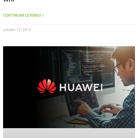
Wave
XMR
CEIBAII /
CONTINUAR LEYENDO »
KAPOK
Videograbadoras
Móviles,
octubre 19, 2019
Dash
Cams y
Body
Cams
Accesorios
Body
Cams
(Portátiles)
Cámaras
Móviles
Dash
Cams
Videoporteros
e
Interfonos
Accesorios
Intercomunicadores
Videoporteros
Analógicos
Videoporteros
IP