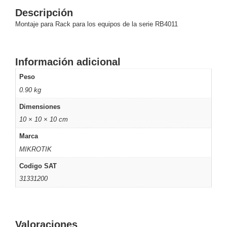
Descripción
y
Electricidad
RG59
Montaje para Rack para los equipos de la serie RB4011
Tipo
CaP
Telefónico
VGA
Información adicional
/ DVI /
HDMI
Peso
Cámaras
0.90 kg
IP y NVRs
Ambientes
Dimensiones
Salinos
10 × 10 × 10 cm
(Anticorrosión)
Antiexplosión
Bala
Codificadores
Marca
y
MIKROTIK
Decodificadores
de
Codigo SAT
Video
Cubo
Domo
31331200
/ Eyeball /
Turret
Fisheye
y
Valoraciones
Hemisféricas
Lente