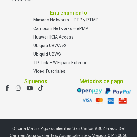
Entrenamiento
Mimosa Networks – PTP y PTMP
Cambium Networks – ePMP
Huawei HCIA Access
Ubiquiti UBWA v2
Ubiquiti UBWS
TP-Link – WiFi para Exterior
Video Tutoriales
Siguenos
Métodos de pago
Oficina Matriz Aguascalientes San Carlos #302 Fracc. Del
Carmen Aguascalientes, Aguascalientes, México. C.P. 20050