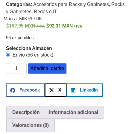
Categorías:
Accesorios para Racks y Gabinetes
,
Racks
o
y Gabinetes
,
Redes e IT
Refacciones
Probadores
Marca:
MIKROTIK
de
157.95
MXN
92.31
MXN
Video
Transceptores
de Video
56 disponibles
Cables y
Selecciona Almacén
Conectores
Envio (56 en stock)
Adaptador
a
Añadir al carrito
RCA
Audio
y
Video
Cable
Facebook
X
LinkedIn
Coaxial y
Conectores
Cables
Armados -
Descripción
Información adicional
Coaxial
Categoría
5e
Fibra
Valoraciones (0)
Óptica
Para
Alimentación