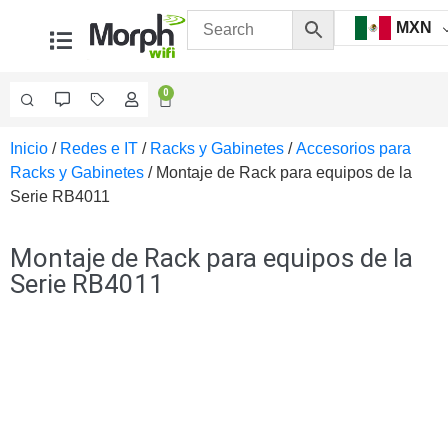
MXN
0
Inicio
/
Redes e IT
/
Racks y Gabinetes
/
Accesorios para
Videovigilancia
Racks y Gabinetes
/ Montaje de Rack para equipos de la
Accesorios
Serie RB4011
Generales
Accesorios
Ethernet y
Montaje de Rack para equipos de la
Fibra
Accesorios
Serie RB4011
para
Computadora
y
Smartphones
Cajas
de
Interconexión
Controladores
PTZ
Gabinetes