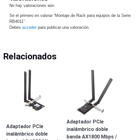
No hay valoraciones aún.
Motorizado
NVRs
Network
Sé el primero en valorar “Montaje de Rack para equipos de la Serie
RB4011”
Video
Debes
acceder
para publicar una valoración.
Recorders
Ocultas
-
Pinhole
Profesionales
-
Relacionados
Caja
PTZ
Térmicas
WiFi
/ 4G /
Inalámbricas
Cámaras
y DVRs
HD
TurboHD
/ AHD /
HD-TVI
Ambientes
Adaptador PCIe
Adaptador PCIe
Salinos
Antiexplosión
Bala
Domo
inalámbrico doble
inalámbrico doble
/ Eyeball /
banda AX1800 Mbps /