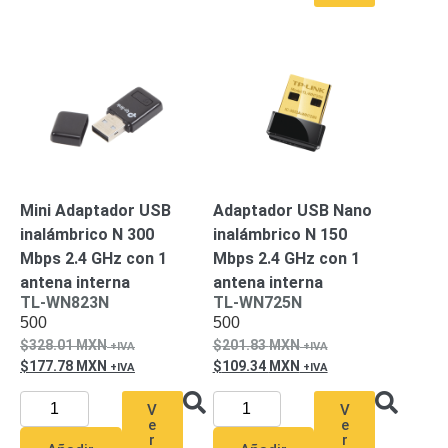
Alimentación
con
Respaldo
Inyectores
PoE
PDU
Plantas
de
Energía
PoE
de Largo
Alcance
UPS
Mini Adaptador USB
Adaptador USB Nano
- No Break
inalámbrico N 300
inalámbrico N 150
Kits-
Sistemas
Mbps 2.4 GHz con 1
Mbps 2.4 GHz con 1
Completos
antena interna
antena interna
IP
TL-WN823N
TL-WN725N
500
500
Megapixel
TurboHD
328.01
MXN
201.83
MXN
de 4
177.78
MXN
109.34
MXN
Canales
TurboHD
de 8
V
V
Canales
e
e
r
r
Monitores