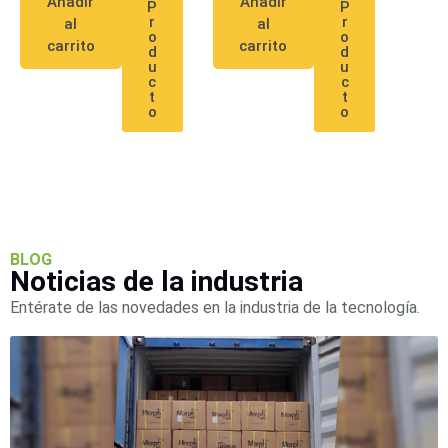
Añadir
Añadir
P
P
Pantallas
r
r
al
al
y
o
o
carrito
carrito
d
d
Mobiliario
u
u
Accesorios
Mobiliario
c
c
t
t
de
o
o
Apoyo
Pantallas
/
Monitores
Videowall
Seguridad
Protección
Contra
Descargas
BLOG
Noticias de la industria
Coaxial
Corriente
Alterna
Corriente
Entérate de las novedades en la industria de la tecnología.
Directa
Redes
Servidores
/
Almacenamiento
Accesorios
Almacenamiento
NAS /