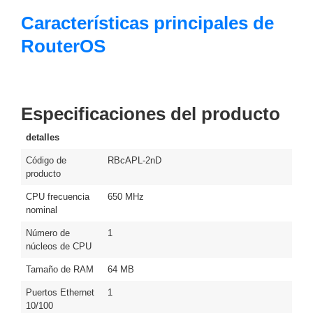
Motorizado
NVRs
Características principales de
Network
RouterOS
Video
Recorders
Ocultas
-
Pinhole
Profesionales
Especificaciones del producto
-
Caja
PTZ
Térmicas
WiFi
detalles
/ 4G /
Código de
RBcAPL-2nD
Inalámbricas
producto
Cámaras
y DVRs
CPU frecuencia
650 MHz
nominal
HD
TurboHD
Número de
1
/ AHD /
núcleos de CPU
HD-TVI
Ambientes
Tamaño de RAM
64 MB
Salinos
Antiexplosión
Bala
Domo
Puertos Ethernet
1
/ Eyeball /
10/100