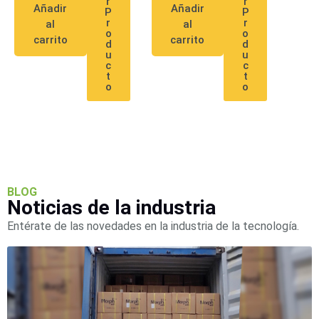
r
r
Añadir
Añadir
P
P
r
r
al
al
o
o
carrito
carrito
d
d
u
u
c
c
t
t
o
o
BLOG
Noticias de la industria
Entérate de las novedades en la industria de la tecnología.