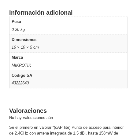
Wave
XMR
CEIBAII /
Información adicional
KAPOK
Peso
Videograbadoras
0.20 kg
Móviles,
Dash
Dimensiones
Cams y
16 × 10 × 5 cm
Body
Cams
Marca
Accesorios
Body
MIKROTIK
Cams
Codigo SAT
(Portátiles)
Cámaras
Móviles
Dash
43222640
Cams
Videoporteros
e
Interfonos
Valoraciones
Accesorios
Intercomunicadores
Videoporteros
No hay valoraciones aún.
Analógicos
Videoporteros
Sé el primero en valorar “(cAP lite) Punto de acceso para interior
IP
de 2.4GHz con antena integrada de 1.5 dBi, hasta 158mW de