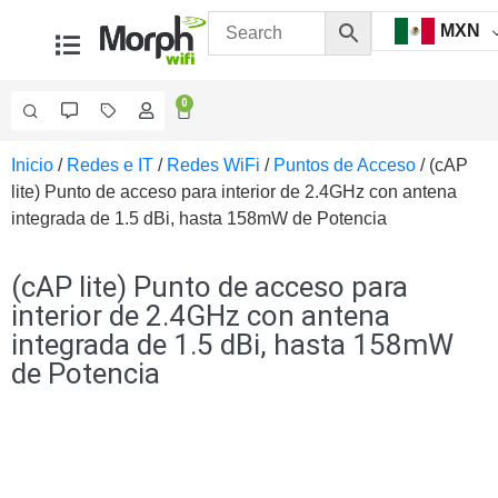
MXN
0
Inicio
/
Redes e IT
/
Redes WiFi
/
Puntos de Acceso
/ (cAP
Videovigilancia
lite) Punto de acceso para interior de 2.4GHz con antena
Accesorios
integrada de 1.5 dBi, hasta 158mW de Potencia
Generales
Accesorios
Ethernet y
(cAP lite) Punto de acceso para
Fibra
Accesorios
interior de 2.4GHz con antena
para
integrada de 1.5 dBi, hasta 158mW
Computadora
de Potencia
y
Smartphones
Cajas
de
Interconexión
Controladores
PTZ
Gabinetes