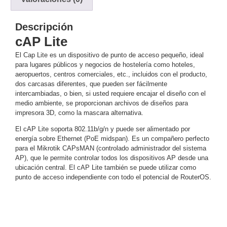
y
Electricidad
RG59
Descripción
Tipo
cAP Lite
CaP
Telefónico
VGA
El Cap Lite es un dispositivo de punto de acceso pequeño, ideal
/ DVI /
para lugares públicos y negocios de hostelería como hoteles,
HDMI
aeropuertos, centros comerciales, etc., incluidos con el producto,
Cámaras
dos carcasas diferentes, que pueden ser fácilmente
intercambiadas, o bien, si usted requiere encajar el diseño con el
IP y NVRs
medio ambiente, se proporcionan archivos de diseños para
Ambientes
impresora 3D, como la mascara alternativa.
Salinos
El cAP Lite soporta 802.11b/g/n y puede ser alimentado por
(Anticorrosión)
Antiexplosión
Bala
Codificadores
energía sobre Ethernet (PoE midspan). Es un compañero perfecto
y
para el Mikrotik CAPsMAN (controlado administrador del sistema
Decodificadores
AP), que le permite controlar todos los dispositivos AP desde una
de
ubicación central. El cAP Lite también se puede utilizar como
punto de acceso independiente con todo el potencial de RouterOS.
Video
Cubo
Domo
/ Eyeball /
Turret
Fisheye
y
Hemisféricas
Lente