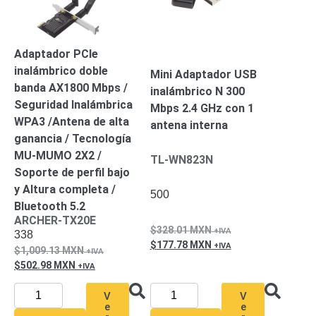
Adaptador PCIe
inalámbrico doble
Mini Adaptador USB
banda AX1800 Mbps /
inalámbrico N 300
Seguridad Inalámbrica
Mbps 2.4 GHz con 1
WPA3 /Antena de alta
antena interna
ganancia / Tecnología
MU-MUMO 2X2 /
TL-WN823N
Soporte de perfil bajo
y Altura completa /
500
Bluetooth 5.2
ARCHER-TX20E
328.01
MXN
338
177.78
MXN
1,009.13
MXN
502.98
MXN
V
V
e
e