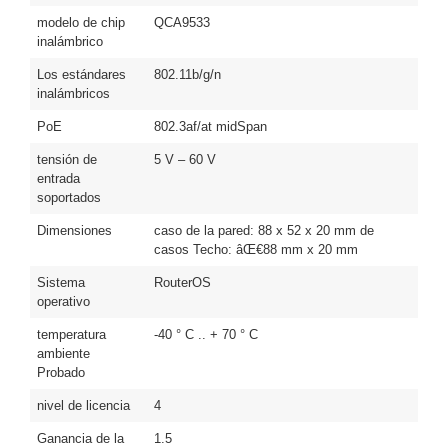
Turret
Especiales
Lente
modelo de chip
QCA9533
Motorizado
Ocultas
inalámbrico
-
Los estándares
802.11b/g/n
Pinhole
PTZ
Videograbadoras
inalámbricos
Analógicas
PoE
802.3af/at midSpan
- TurboHD
TVI / AHD
tensión de
5 V – 60 V
/ CVI
entrada
Drones,
soportados
Robots e
Dimensiones
caso de la pared: 88 x 52 x 20 mm de
Industrial
casos Techo: âŒ€88 mm x 20 mm
Cámaras
Sistema
RouterOS
Industriales
operativo
Energía
Adaptadores
temperatura
-40 ° C .. + 70 ° C
de
ambiente
Probado
Pared
Baterías
Fuentes
de
nivel de licencia
4
Alimentación
Fuentes
Ganancia de la
1.5
de