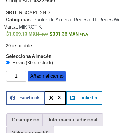
Código SAT:
43222640
o
SKU:
RBCAPL-2ND
Refacciones
Probadores
Categorías:
Puntos de Acceso
,
Redes e IT
,
Redes WiFi
de
Marca:
MIKROTIK
Video
Transceptores
1,009.13
MXN
381.36
MXN
de Video
Cables y
30 disponibles
Conectores
Adaptador
Selecciona Almacén
a
Envio (30 en stock)
RCA
Audio
y
Añadir al carrito
Video
Cable
Coaxial y
Conectores
Cables
Facebook
X
LinkedIn
Armados -
Coaxial
Categoría
5e
Fibra
Descripción
Información adicional
Óptica
Para
Valoraciones (0)
Alimentación