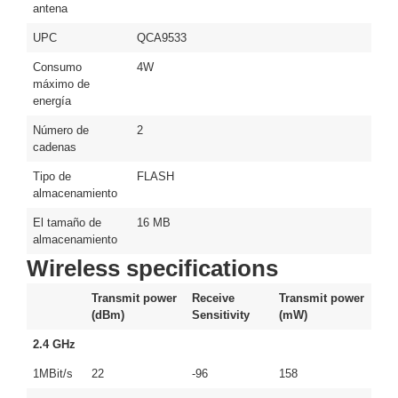
antena
Alimentación
UPC
QCA9533
con
Respaldo
Inyectores
Consumo
4W
máximo de
PoE
PDU
Plantas
energía
de
Energía
PoE
Número de
2
cadenas
de Largo
Alcance
UPS
Tipo de
FLASH
- No Break
almacenamiento
Kits-
El tamaño de
16 MB
Sistemas
almacenamiento
Completos
Wireless specifications
IP
Megapixel
TurboHD
Transmit power
Receive
Transmit power
de 4
(dBm)
Sensitivity
(mW)
Canales
TurboHD
2.4 GHz
de 8
Canales
1MBit/s
22
-96
158
Monitores