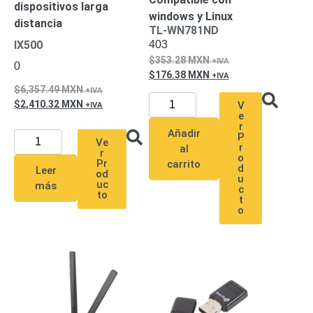
dispositivos larga
windows y Linux
distancia
TL-WN781ND
403
IX500
353.28
MXN
0
176.38
MXN
6,357.49
MXN
2,410.32
MXN
V
e
r
Añadir
P
Ve
r
al
r
o
Pr
carrito
d
Leer
od
u
uc
más
c
to
t
o