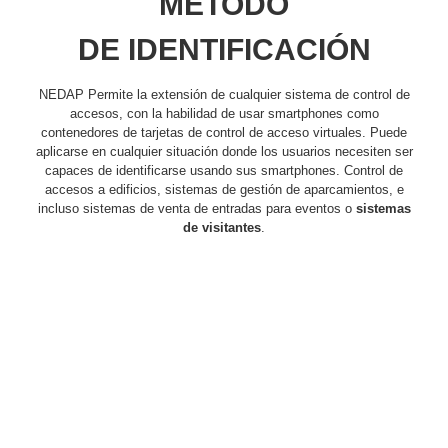
MÉTODO
Respaldo
Inyectores
DE
IDENTIFICACIÓN
PoE
PDU
Plantas
de
NEDAP Permite la extensión de cualquier sistema de control de
Energía
PoE
accesos, con la habilidad de usar smartphones como
de Largo
contenedores de tarjetas de control de acceso virtuales. Puede
Alcance
UPS
aplicarse en cualquier situación donde los usuarios necesiten ser
- No Break
capaces de identificarse usando sus smartphones. Control de
Kits-
accesos a edificios, sistemas de gestión de aparcamientos, e
incluso sistemas de venta de entradas para eventos o
sistemas
Sistemas
de visitantes
.
Completos
IP
Megapixel
TurboHD
de 4
Canales
TurboHD
de 8
Canales
Monitores
Pantallas
y