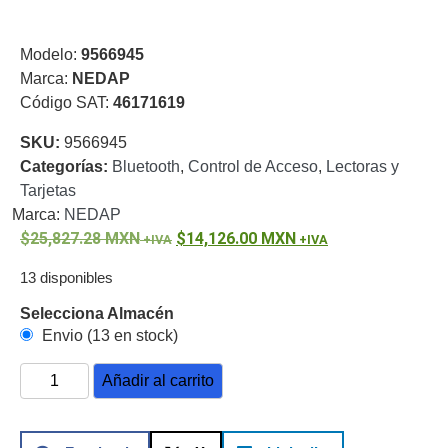
o
Refacciones
Probadores
Modelo:
9566945
de
Marca:
NEDAP
Video
Transceptores
Código SAT:
46171619
de Video
Cables y
SKU:
9566945
Conectores
Categorías:
Bluetooth
,
Control de Acceso
,
Lectoras y
Adaptador
Tarjetas
a
Marca:
NEDAP
RCA
Audio
25,827.28
MXN
14,126.00
MXN
y
13 disponibles
Video
Cable
Coaxial y
Selecciona Almacén
Conectores
Cables
Envio (13 en stock)
Armados -
Coaxial
Categoría
Añadir al carrito
5e
Fibra
Óptica
Para
Alimentación