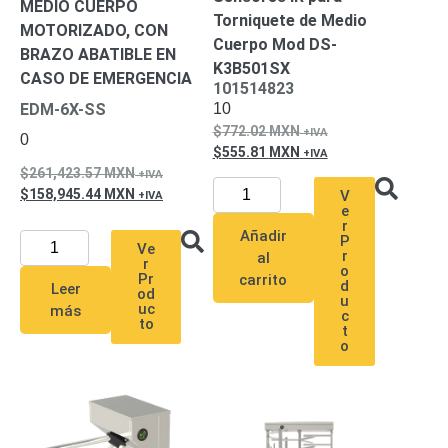
MEDIO CUERPO
Torniquete de Medio
MOTORIZADO, CON
Cuerpo Mod DS-
BRAZO ABATIBLE EN
K3B501SX
CASO DE EMERGENCIA
101514823
10
EDM-6X-SS
772.02
MXN
0
555.81
MXN
261,423.57
MXN
158,945.44
MXN
V
e
r
Añadir
P
Ve
r
al
r
o
Pr
carrito
d
Leer
od
u
uc
más
c
to
t
o