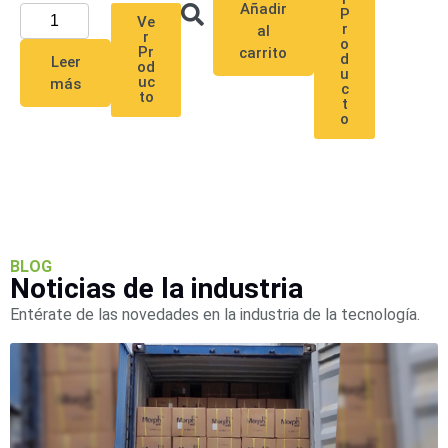
Añadir
P
Ve
r
al
r
o
Pr
carrito
d
Leer
od
u
uc
más
c
to
t
o
BLOG
Noticias de la industria
Entérate de las novedades en la industria de la tecnología.