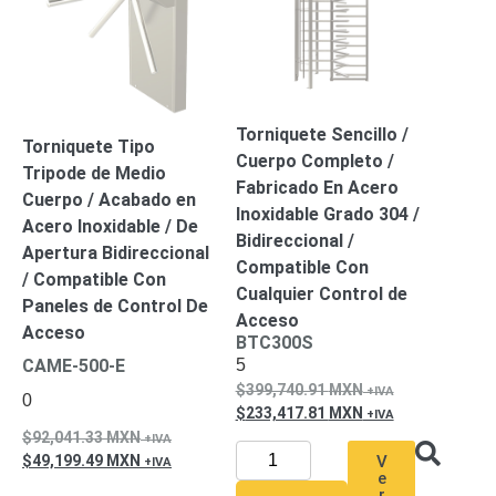
Torniquete Sencillo /
Torniquete Tipo
Cuerpo Completo /
Tripode de Medio
Fabricado En Acero
Cuerpo / Acabado en
Inoxidable Grado 304 /
Acero Inoxidable / De
Bidireccional /
Apertura Bidireccional
Compatible Con
/ Compatible Con
Cualquier Control de
Paneles de Control De
Acceso
Acceso
BTC300S
5
CAME-500-E
399,740.91
MXN
0
233,417.81
MXN
92,041.33
MXN
49,199.49
MXN
V
e
r