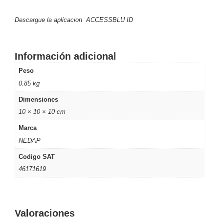
Accesorios
Body
Cams
Descargue la aplicacion ACCESSBLU ID
(Portátiles)
Cámaras
Móviles
Dash
Cams
Información adicional
Videoporteros
e
Peso
Interfonos
0.85 kg
Accesorios
Intercomunicadores
Videoporteros
Dimensiones
Analógicos
Videoporteros
10 × 10 × 10 cm
IP
Marca
NEDAP
Codigo SAT
46171619
Valoraciones