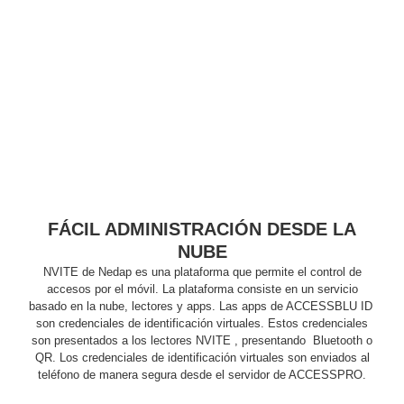
Motorizado
NVRs
Network
Video
Recorders
Profesionales
-
Caja
PTZ
Térmicas
WiFi
/ 4G /
Inalámbricas
Cámaras
y DVRs
FÁCIL ADMINISTRACIÓN DESDE LA
HD
TurboHD
NUBE
/ AHD /
NVITE de Nedap es una plataforma que permite el control de
HD-TVI
accesos por el móvil. La plataforma consiste en un servicio
Ambientes
basado en la nube, lectores y apps. Las apps de ACCESSBLU ID
son credenciales de identificación virtuales. Estos credenciales
Salinos
Antiexplosión
Bala
Domo
son presentados a los lectores NVITE , presentando Bluetooth o
/ Eyeball /
QR. Los credenciales de identificación virtuales son enviados al
Turret
Especiales
Lente
teléfono de manera segura desde el servidor de ACCESSPRO.
Motorizado
Ocultas