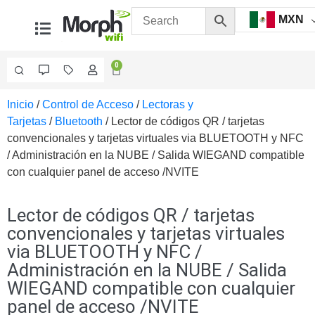
MXN
0
Inicio
/
Control de Acceso
/
Lectoras y
Videovigilancia
Tarjetas
/
Bluetooth
/ Lector de códigos QR / tarjetas
Accesorios
convencionales y tarjetas virtuales via BLUETOOTH y NFC
Generales
/ Administración en la NUBE / Salida WIEGAND compatible
Accesorios
con cualquier panel de acceso /NVITE
Ethernet y
Fibra
Accesorios
para
Lector de códigos QR / tarjetas
Computadora
convencionales y tarjetas virtuales
y
via BLUETOOTH y NFC /
Smartphones
Cajas
Administración en la NUBE / Salida
de
WIEGAND compatible con cualquier
Interconexión
Controladores
panel de acceso /NVITE
PTZ
Gabinetes