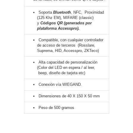
SD /
Memorias
Soporta
Bluetooth
, NFC, Proximidad
Micro
(125 Khz EM), MIFARE (classic)
y
Códigos QR (generados por
SD
Servidores
plataforma Accesspro).
de
Aplicación
Unidades
Compatible, con cualquier controlador
de acceso de terceros (Rosslare,
de Estado
Suprema, HID, Accesspro, ZKTeco)
Sólido
(SSD)
Alta capacidad de personalización
Software
(Color del LED en espera / al leer,
VMS y
beep, diseño de tarjeta etc)
Analíticas
Conexión vía WIEGAND.
EPCOM
Cloud
HIKVISION
Dimensiones de 40 X 150 X 50 mm
Videograbadoras
Móviles,
Peso de 500 gramos
Dash
Cams y
Body
Cams