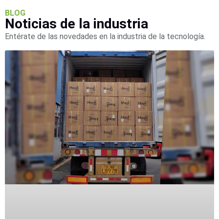
SAN /
BLOG
eSATA
Discos
Noticias de la industria
Duros
Entérate de las novedades en la industria de la tecnología.
Mecánicos
(HDD)
Memorias
SD /
Memorias
Micro
SD
Servidores
de
Aplicación
Unidades
de Estado
Sólido
(SSD)
Software
VMS y
Analíticas
EPCOM
Cloud
HIKVISION
Honeywell
Wisenet