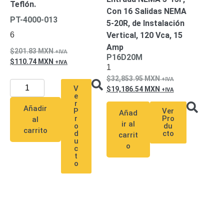
Teflón.
Pantallas
Con 16 Salidas NEMA
y
PT-4000-013
5-20R, de Instalación
Mobiliario
6
Vertical, 120 Vca, 15
Accesorios
Mobiliario
Amp
de
201.83
MXN
P16D20M
110.74
MXN
Apoyo
Pantallas
1
/
32,853.95
MXN
Monitores
Videowall
V
19,186.54
MXN
e
Seguridad
r
Añadir
Protección
P
Ver
Añad
r
Pro
Contra
al
ir al
o
du
Descargas
carrito
d
cto
carrit
Coaxial
Corriente
u
o
c
Alterna
Corriente
t
o
Directa
Redes
Servidores
/
Almacenamiento
Accesorios
Almacenamiento
NAS /