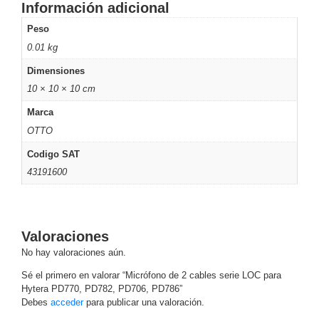
Información adicional
Motorizado
NVRs
Peso
Network
0.01 kg
Video
Recorders
Ocultas
Dimensiones
-
10 × 10 × 10 cm
Pinhole
Profesionales
Marca
-
OTTO
Caja
PTZ
Térmicas
WiFi
/ 4G /
Codigo SAT
Inalámbricas
43191600
Cámaras
y DVRs
HD
TurboHD
Valoraciones
/ AHD /
No hay valoraciones aún.
HD-TVI
Ambientes
Sé el primero en valorar “Micrófono de 2 cables serie LOC para
Hytera PD770, PD782, PD706, PD786”
Salinos
Antiexplosión
Bala
Domo
Debes
acceder
para publicar una valoración.
/ Eyeball /