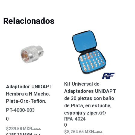
Turret
Especiales
Lente
Motorizado
Ocultas
-
Relacionados
Pinhole
PTZ
Videograbadoras
Analógicas
- TurboHD
TVI / AHD
/ CVI
Drones,
Robots e
Industrial
Cámaras
Kit Universal de
Industriales
Adaptador UNIDAPT
Adaptadores UNIDAPT
Energía
Hembra a N Macho.
de 30 piezas con baño
Adaptadores
Plata-Oro-Teflón.
de Plata, en estuche,
de
PT-4000-003
esponja y ziper.â€‹
Pared
Baterías
Fuentes
RFA-4024
0
de
0
Alimentación
Fuentes
289.58
MXN
8,264.65
MXN
de
185.33
MXN