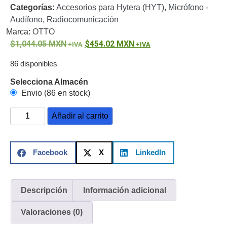
Categorías:
Accesorios para Hytera (HYT)
,
Micrófono -
o
Audífono
,
Radiocomunicación
Refacciones
Probadores
Marca:
OTTO
de
1,044.05
MXN
454.02
MXN
Video
Transceptores
de Video
86 disponibles
Cables y
Selecciona Almacén
Conectores
Envio (86 en stock)
Adaptador
a
Añadir al carrito
RCA
Audio
y
Video
Cable
Facebook
X
LinkedIn
Coaxial y
Conectores
Cables
Armados -
Descripción
Información adicional
Coaxial
Categoría
5e
Fibra
Valoraciones (0)
Óptica
Para
Alimentación