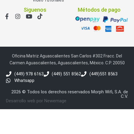
Siguenos
Métodos de pago
Oficina Matriz Aguascalientes San Carlos #302 Fracc. Del
Carmen Aguascalientes, Aguascalientes, México. C.P. 20050
(449) 978 6163
(449) 551 8562
(449)551 8563
Whatsapp
2026 © Todos los derechos reservados Morph Wifi, S.A. de
C.V.
Desarrollo web por Newemage