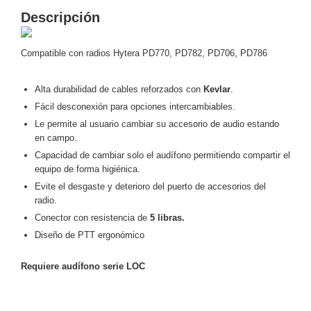
Descripción
y
Electricidad
RG59
Tipo
Compatible con radios Hytera
PD770, PD782, PD706, PD786
CaP
Telefónico
VGA
/ DVI /
Alta durabilidad de cables reforzados con
Kevlar
.
HDMI
Fácil desconexión para opciones intercambiables.
Cámaras
Le permite al usuario cambiar su accesorio de audio estando
IP y NVRs
en campo.
Ambientes
Capacidad de cambiar solo el audífono permitiendo compartir el
Salinos
equipo de forma higiénica.
(Anticorrosión)
Antiexplosión
Bala
Codificadores
Evite el desgaste y deterioro del puerto de accesorios del
y
radio.
Decodificadores
Conector con resistencia de
5 libras.
de
Diseño de PTT ergonómico
Video
Cubo
Domo
/ Eyeball /
Requiere audífono serie LOC
Turret
Fisheye
y
Hemisféricas
Lente