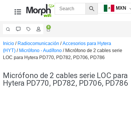
MXN
0
Inicio
/
Radiocomunicación
/
Accesorios para Hytera
Videovigilancia
(HYT)
/
Micrófono - Audífono
/ Micrófono de 2 cables serie
Accesorios
LOC para Hytera PD770, PD782, PD706, PD786
Generales
Accesorios
Ethernet y
Micrófono de 2 cables serie LOC para
Fibra
Accesorios
Hytera PD770, PD782, PD706, PD786
para
Computadora
y
Smartphones
Cajas
de
Interconexión
Controladores
PTZ
Gabinetes