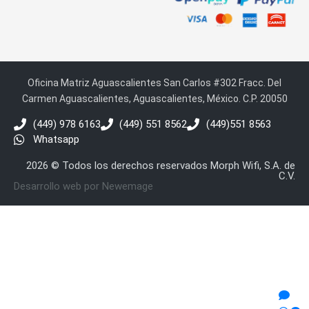
Oficina Matriz Aguascalientes San Carlos #302 Fracc. Del
Carmen Aguascalientes, Aguascalientes, México. C.P. 20050
(449) 978 6163
(449) 551 8562
(449)551 8563
Whatsapp
2026 © Todos los derechos reservados Morph Wifi, S.A. de
C.V.
Desarrollo web por Newemage