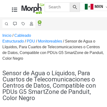
MXN
0
Inicio
/
Cableado
Videovigilancia
Estructurado
/
PDU
/
Monitoreables
/ Sensor de Agua o
Accesorios
Líquidos, Para Cuartos de Telecomunicaciones o Centros
Generales
de Datos, Compatible con PDUs G5 SmartZone de Panduit,
Accesorios
Color Negro
Ethernet y
Fibra
Accesorios
para
Sensor de Agua o Líquidos, Para
Computadora
Cuartos de Telecomunicaciones o
y
Centros de Datos, Compatible con
Smartphones
Cajas
PDUs G5 SmartZone de Panduit,
de
Color Negro
Interconexión
Controladores
PTZ
Gabinetes