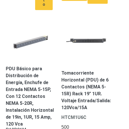
Mobiliario
o
Accesorios
Mobiliario
de
Apoyo
Pantallas
/
Monitores
Videowall
Seguridad
Protección
Contra
Descargas
Corriente
PDU Básico para
Tomacorriente
Alterna
Corriente
Distribución de
Horizontal (PDU) de 6
Directa
Energía, Enchufe de
Contactos (NEMA 5-
Servidores
Entrada NEMA 5-15P,
/
15R) Rack 19″ 1UR.
Con 12 Contactos
Almacenamiento
Voltaje Entrada/Salida:
NEMA 5-20R,
Accesorios
Discos
120Vca/15A
Instalación Horizontal
Duros
de 19in, 1UR, 15 Amp,
HTCM1U6C
Mecánicos
120 Vca
(HDD)
Memorias
500