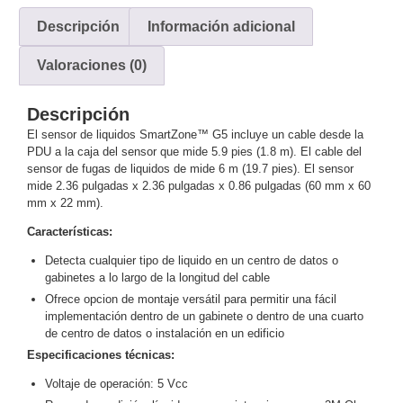
y
Descripción
Información adicional
Electricidad
RG59
Tipo
Valoraciones (0)
CaP
Telefónico
VGA
/ DVI /
Descripción
HDMI
El sensor de liquidos SmartZone™ G5 incluye un cable desde la
Cámaras
PDU a la caja del sensor que mide 5.9 pies (1.8 m). El cable del
IP y NVRs
sensor de fugas de liquidos de mide 6 m (19.7 pies). El sensor
mide 2.36 pulgadas x 2.36 pulgadas x 0.86 pulgadas (60 mm x 60
Ambientes
mm x 22 mm).
Salinos
(Anticorrosión)
Antiexplosión
Bala
Codificadores
Características:
y
Detecta cualquier tipo de liquido en un centro de datos o
Decodificadores
gabinetes a lo largo de la longitud del cable
de
Ofrece opcion de montaje versátil para permitir una fácil
Video
Cubo
Domo
implementación dentro de un gabinete o dentro de una cuarto
de centro de datos o instalación en un edificio
/ Eyeball /
Especificaciones técnicas:
Turret
Fisheye
y
Voltaje de operación: 5 Vcc
Hemisféricas
Lente