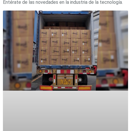
Entérate de las novedades en la industria de la tecnología.
Accesorios
Body
Cams
(Portátiles)
Cámaras
Móviles
Dash
Cams
Videoporteros
e
Interfonos
Accesorios
Intercomunicadores
Videoporteros
Analógicos
Videoporteros
IP