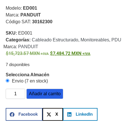
o
Modelo:
ED001
Refacciones
Probadores
Marca:
PANDUIT
de
Código SAT:
30162300
Video
Transceptores
SKU:
ED001
de Video
Categorías:
Cableado Estructurado
,
Monitoreables
,
PDU
Cables y
Conectores
Marca:
PANDUIT
Adaptador
15,723.57
MXN
7,484.72
MXN
a
7 disponibles
RCA
Audio
y
Selecciona Almacén
Video
Cable
Envio (7 en stock)
Coaxial y
Conectores
Cables
Añadir al carrito
Armados -
Coaxial
Categoría
5e
Fibra
Facebook
X
LinkedIn
Óptica
Para
Alimentación