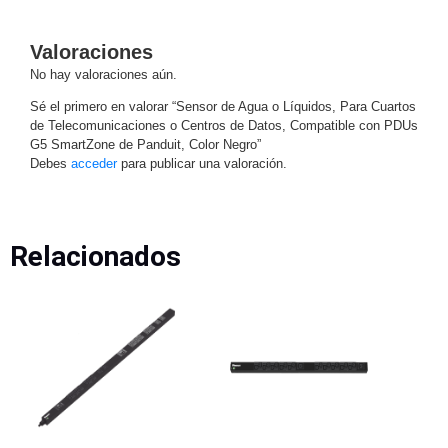
-
Pinhole
PTZ
Videograbadoras
Valoraciones
Analógicas
No hay valoraciones aún.
- TurboHD
TVI / AHD
Sé el primero en valorar “Sensor de Agua o Líquidos, Para Cuartos
de Telecomunicaciones o Centros de Datos, Compatible con PDUs
/ CVI
G5 SmartZone de Panduit, Color Negro”
Drones,
Debes
acceder
para publicar una valoración.
Robots e
Industrial
Cámaras
Industriales
Relacionados
Energía
Adaptadores
de
Pared
Baterías
Fuentes
de
Alimentación
Fuentes
de
Alimentación
con