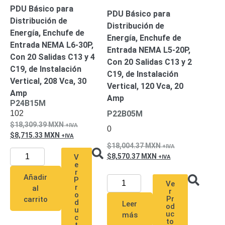
PDU Básico para
Respaldo
Inyectores
PDU Básico para
Distribución de
PoE
PDU
Plantas
Distribución de
Energía, Enchufe de
de
Energía, Enchufe de
Entrada NEMA L6-30P,
Energía
PoE
Entrada NEMA L5-20P,
Con 20 Salidas C13 y 4
de Largo
Con 20 Salidas C13 y 2
C19, de Instalación
Alcance
UPS
C19, de Instalación
Vertical, 208 Vca, 30
- No Break
Vertical, 120 Vca, 20
Amp
Kits-
Amp
P24B15M
Sistemas
102
P22B05M
Completos
18,309.39
MXN
IP
0
8,715.33
MXN
Megapixel
TurboHD
18,004.37
MXN
de 4
8,570.37
MXN
V
Canales
TurboHD
e
r
de 8
Añadir
P
Ve
Canales
r
al
r
o
Monitores
Pr
carrito
d
Leer
od
Pantallas
u
uc
más
c
y
to
t