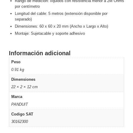
Rango de medición: líquidos con resistencia menor a 2M Ohms
por centímetro
Motorizado
NVRs
Longitud del cable: 5 metros (extensión disponible por
Network
separado)
Video
Dimensiones: 60 x 60 x 20 mm (Ancho x Largo x Alto)
Recorders
Profesionales
Montaje: Sujetacable y soporte adhesivo
-
Caja
PTZ
Térmicas
WiFi
/ 4G /
Información adicional
Inalámbricas
Peso
Cámaras
y DVRs
0.91 kg
HD
Dimensiones
TurboHD
/ AHD /
22 × 2 × 12 cm
HD-TVI
Marca
Ambientes
PANDUIT
Salinos
Antiexplosión
Bala
Domo
/ Eyeball /
Codigo SAT
Turret
Especiales
Lente
30162300
Motorizado
Ocultas