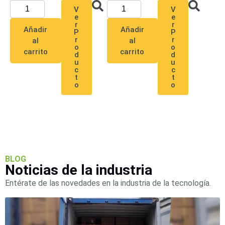
Pantallas
V
V
y
e
e
r
r
Mobiliario
Añadir
Añadir
P
P
Accesorios
Mobiliario
r
r
al
al
o
o
de
carrito
carrito
d
d
Apoyo
Pantallas
u
u
c
c
/
t
t
o
o
Monitores
Videowall
Seguridad
Protección
Contra
Descargas
Coaxial
Corriente
Alterna
Corriente
BLOG
Directa
Redes
Noticias de la industria
Servidores
Entérate de las novedades en la industria de la tecnología.
/
Almacenamiento
Accesorios
Almacenamiento
NAS /