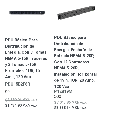
Alimentación
con
Respaldo
Inyectores
PoE
PDU
Plantas
de
Energía
PoE
PDU Básico para
PDU Básico Para
de Largo
Distribución de
Distribución de
Alcance
UPS
Energía, Enchufe de
Energía, Con 8 Tomas
- No Break
Entrada NEMA 5-20P,
NEMA 5-15R Traseras
Kits-
Con 12 Contactos
y 2 Tomas 5-15R
Sistemas
NEMA 5-20R,
Frontales, 1UR, 15
Completos
Instalación Horizontal
IP
Amp, 120 Vca
de 19in, 1UR, 20 Amp,
Megapixel
TurboHD
PDU15B2F8R
120 Vca
de 4
P12B19M
99
Canales
TurboHD
500
2,389.96
MXN
de 8
7,013.86
MXN
1,431.90
MXN
Canales
3,338.54
MXN
Monitores