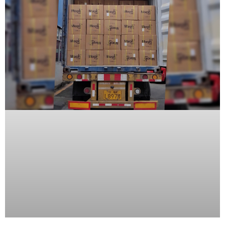
SAN /
eSATA
Discos
Duros
Mecánicos
(HDD)
Memorias
SD /
Memorias
Micro
SD
Servidores
de
Aplicación
Unidades
de Estado
Sólido
(SSD)
Software
VMS y
Analíticas
EPCOM
Cloud
HIKVISION
Honeywell
Wisenet