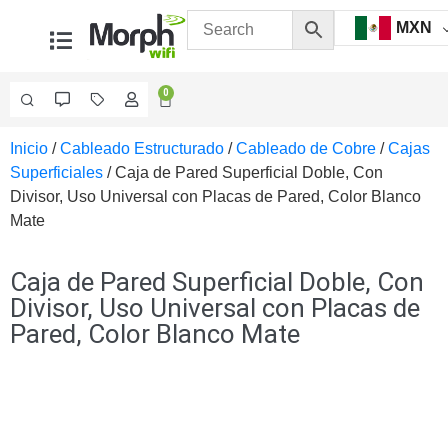
MXN
0
Inicio
/
Cableado Estructurado
/
Cableado de Cobre
/
Cajas
Videovigilancia
Superficiales
/ Caja de Pared Superficial Doble, Con
Accesorios
Divisor, Uso Universal con Placas de Pared, Color Blanco
Generales
Mate
Accesorios
Ethernet y
Fibra
Accesorios
Caja de Pared Superficial Doble, Con
para
Divisor, Uso Universal con Placas de
Computadora
Pared, Color Blanco Mate
y
Smartphones
Cajas
de
Interconexión
Controladores
PTZ
Gabinetes