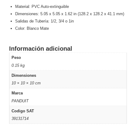
Material: PVC Auto-extinguible
y
Dimensiones: 5.05 x 5.05 x 1.62 in (128.2 x 128.2 x 41.1 mm)
Electricidad
RG59
Salidas de Tubería: 1/2, 3/4 o 1in
Tipo
Color: Blanco Mate
CaP
Telefónico
VGA
/ DVI /
HDMI
Información adicional
Cámaras
IP y NVRs
Peso
Ambientes
0.15 kg
Salinos
Dimensiones
(Anticorrosión)
Antiexplosión
Bala
Codificadores
10 × 10 × 10 cm
y
Decodificadores
Marca
de
PANDUIT
Video
Cubo
Domo
Codigo SAT
/ Eyeball /
39131714
Turret
Fisheye
y
Hemisféricas
Lente