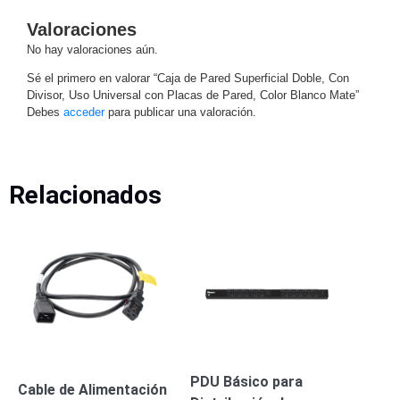
Motorizado
NVRs
Valoraciones
Network
No hay valoraciones aún.
Video
Sé el primero en valorar “Caja de Pared Superficial Doble, Con
Recorders
Ocultas
Divisor, Uso Universal con Placas de Pared, Color Blanco Mate”
-
Debes
acceder
para publicar una valoración.
Pinhole
Profesionales
-
Caja
PTZ
Térmicas
WiFi
Relacionados
/ 4G /
Inalámbricas
Cámaras
y DVRs
HD
TurboHD
/ AHD /
HD-TVI
Ambientes
Salinos
Antiexplosión
Bala
Domo
PDU Básico para
/ Eyeball /
Cable de Alimentación