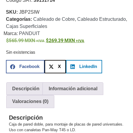
Código SAT:
39131714
o
SKU:
JBP2SIW
Refacciones
Probadores
Categorías:
Cableado de Cobre
,
Cableado Estructurado
,
de
Cajas Superficiales
Video
Transceptores
Marca:
PANDUIT
de Video
565.99
MXN
269.39
MXN
Cables y
Conectores
Sin existencias
Adaptador
a
Facebook
X
LinkedIn
RCA
Audio
y
Video
Cable
Descripción
Información adicional
Coaxial y
Conectores
Cables
Valoraciones (0)
Armados -
Coaxial
Categoría
Descripción
5e
Fibra
Caja de pared doble, para montaje de placas de pared universales.
Óptica
Para
Uso con canaletas Pan-Way T45 o LD.
Alimentación