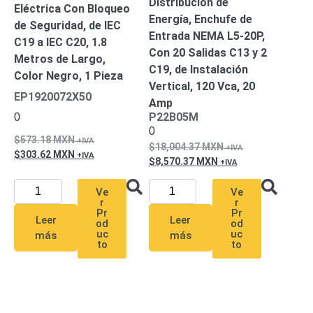
Distribución de
Turret
Especiales
Lente
Eléctrica Con Bloqueo
Energía, Enchufe de
Motorizado
Ocultas
de Seguridad, de IEC
Entrada NEMA L5-20P,
-
C19 a IEC C20, 1.8
Con 20 Salidas C13 y 2
Pinhole
PTZ
Videograbadoras
Metros de Largo,
C19, de Instalación
Analógicas
Color Negro, 1 Pieza
Vertical, 120 Vca, 20
- TurboHD
EP1920072X50
Amp
TVI / AHD
P22B05M
0
/ CVI
0
Drones,
573.18
MXN
18,004.37
MXN
Robots e
303.62
MXN
8,570.37
MXN
Industrial
Cámaras
Ve
Ve
Industriales
r
r
Pr
Pr
Energía
Leer
Leer
od
od
Adaptadores
uc
uc
más
más
to
to
de
Pared
Baterías
Fuentes
de
Alimentación
Fuentes
de