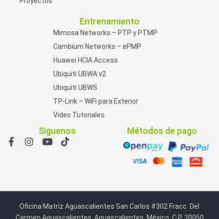
Proyectos
Entrenamiento
Mimosa Networks – PTP y PTMP
Cambium Networks – ePMP
Huawei HCIA Access
Ubiquiti UBWA v2
Ubiquiti UBWS
TP-Link – WiFi para Exterior
Video Tutoriales
Siguenos
Métodos de pago
Oficina Matriz Aguascalientes San Carlos #302 Fracc. Del
Carmen Aguascalientes, Aguascalientes, México. C.P. 20050