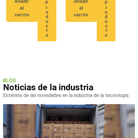
Añadir
Añadir
P
P
r
r
al
al
o
o
carrito
carrito
d
d
u
u
c
c
t
t
o
o
BLOG
Noticias de la industria
Entérate de las novedades en la industria de la tecnología.