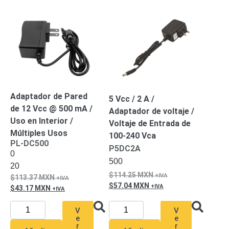
Accesorios
Body
Cams
(Portátiles)
Cámaras
Móviles
Dash
Cams
Videoporteros
e
Interfonos
Accesorios
Intercomunicadores
Videoporteros
Adaptador de Pared
5 Vcc / 2 A /
Analógicos
Videoporteros
de 12 Vcc @ 500 mA /
Adaptador de voltaje /
IP
Uso en Interior /
Voltaje de Entrada de
Múltiples Usos
100-240 Vca
PL-DC500
P5DC2A
0
500
20
114.25
MXN
113.37
MXN
57.04
MXN
43.17
MXN
V
V
e
e
r
r