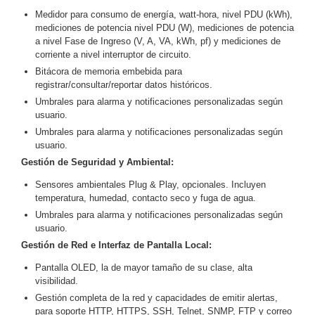
Medidor para consumo de energía, watt-hora, nivel PDU (kWh),
Motorizado
NVRs
mediciones de potencia nivel PDU (W), mediciones de potencia
Network
a nivel Fase de Ingreso (V, A, VA, kWh, pf) y mediciones de
Video
corriente a nivel interruptor de circuito.
Recorders
Profesionales
Bitácora de memoria embebida para
-
registrar/consultar/reportar datos históricos.
Caja
PTZ
Térmicas
WiFi
Umbrales para alarma y notificaciones personalizadas según
usuario.
/ 4G /
Umbrales para alarma y notificaciones personalizadas según
Inalámbricas
usuario.
Cámaras
Gestión de Seguridad y Ambiental:
y DVRs
HD
Sensores ambientales Plug & Play, opcionales. Incluyen
TurboHD
temperatura, humedad, contacto seco y fuga de agua.
/ AHD /
Umbrales para alarma y notificaciones personalizadas según
HD-TVI
usuario.
Ambientes
Gestión de Red e Interfaz de Pantalla Local:
Salinos
Antiexplosión
Bala
Domo
Pantalla OLED, la de mayor tamaño de su clase, alta
/ Eyeball /
visibilidad.
Turret
Especiales
Lente
Gestión completa de la red y capacidades de emitir alertas,
Motorizado
Ocultas
para soporte HTTP, HTTPS, SSH, Telnet, SNMP, FTP y correo