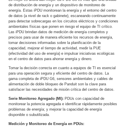
de distribución de energía y un dispositivo de monitoreo de
y
energía. Estas iPDU monitorean la energía y el entorno del centro
Electricidad
RG59
de datos (a nivel de rack o gabinete), escaneando continuamente
Tipo
para detectar sobrecargas en los circuitos eléctricos y condiciones
ambientales físicas que ponen en riesgo el equipo de TI crítico.
CaP
Telefónico
VGA
Las iPDU brindan datos de medición de energía completos y
/ DVI /
precisos para usar de manera eficiente los recursos de energía,
HDMI
tomar decisiones informadas sobre la planificación de la
Cámaras
capacidad, mejorar el tiempo de actividad, medir la PUE
IP y NVRs
(efectividad del uso de energía) e impulsar iniciativas ecológicas
Ambientes
en el centro de datos para ahorrar energía y dinero.
Salinos
Tomar la decisión correcta en cuanto a equipos de TI es esencial
(Anticorrosión)
Antiexplosión
Bala
Codificadores
para una operación segura y eficiente del centro de datos. La
gama completa de iPDU G6, sensores ambientales y cables de
y
alimentación de doble bloqueo de Panduit son la clave para
Decodificadores
satisfacer las necesidades de misión crítica del centro de datos.
de
Serie Monitoreo Agregado (MI):
PDUs con capacidad de
Video
Cubo
Domo
monitorear la potencia agregada e identificar rápidamente posibles
/ Eyeball /
problemas de energía; y mejorar la capacidad de energía
Turret
Fisheye
disponible o subutilizada.
y
Medición y Monitoreo de Energía en PDUs:
Hemisféricas
Lente