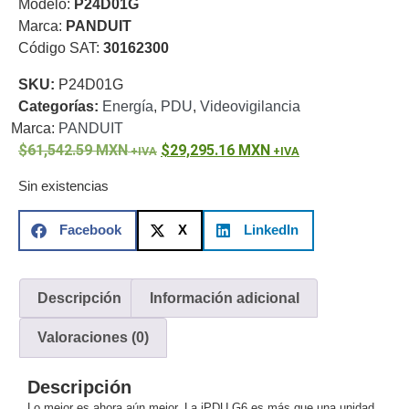
Modelo:
P24D01G
o
Marca:
PANDUIT
Refacciones
Probadores
Código SAT:
30162300
de
SKU:
P24D01G
Video
Transceptores
Categorías:
Energía
,
PDU
,
Videovigilancia
de Video
Marca:
PANDUIT
Cables y
Conectores
61,542.59
MXN
29,295.16
MXN
Adaptador
Sin existencias
a
RCA
Audio
Facebook
X
LinkedIn
y
Video
Cable
Coaxial y
Descripción
Información adicional
Conectores
Cables
Armados -
Valoraciones (0)
Coaxial
Categoría
5e
Fibra
Descripción
Óptica
Para
Lo mejor es ahora aún mejor. La iPDU G6 es más que una unidad
Alimentación