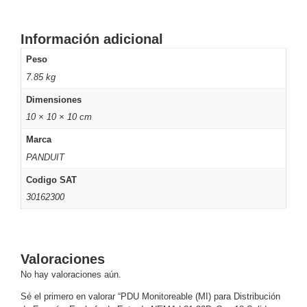
Respaldo
Inyectores
PoE
PDU
Plantas
Información adicional
de
Peso
Energía
PoE
7.85 kg
de Largo
Alcance
UPS
Dimensiones
- No Break
10 × 10 × 10 cm
Kits-
Marca
Sistemas
Completos
PANDUIT
IP
Codigo SAT
Megapixel
TurboHD
30162300
de 4
Canales
TurboHD
de 8
Canales
Valoraciones
Monitores
No hay valoraciones aún.
Pantallas
Sé el primero en valorar “PDU Monitoreable (MI) para Distribución
y