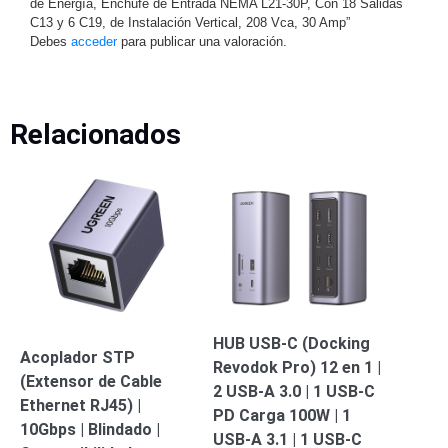
de Energía, Enchufe de Entrada NEMA L21-30P, Con 18 Salidas
Mobiliario
C13 y 6 C19, de Instalación Vertical, 208 Vca, 30 Amp”
Accesorios
Mobiliario
Debes
acceder
para publicar una valoración.
de
Apoyo
Pantallas
/
Monitores
Videowall
Relacionados
Seguridad
Protección
Contra
Descargas
Corriente
Alterna
Corriente
Directa
Servidores
/
Almacenamiento
HUB USB-C (Docking
Acoplador STP
Accesorios
Discos
Revodok Pro) 12 en 1 |
(Extensor de Cable
Duros
2 USB-A 3.0 | 1 USB-C
Ethernet RJ45) |
Mecánicos
PD Carga 100W | 1
10Gbps | Blindado |
(HDD)
Memorias
USB-A 3.1 | 1 USB-C