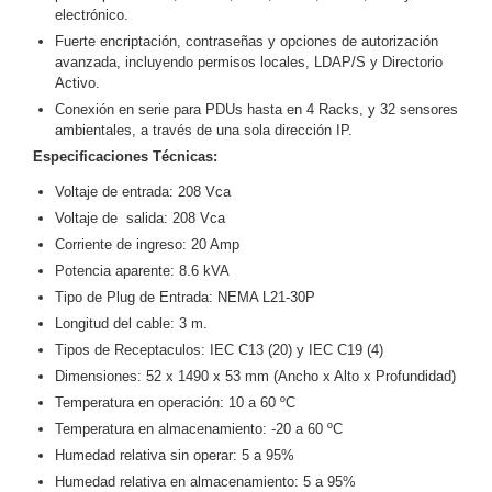
-
electrónico.
Pinhole
PTZ
Videograbadoras
Fuerte encriptación, contraseñas y opciones de autorización
Analógicas
avanzada, incluyendo permisos locales, LDAP/S y Directorio
Activo.
- TurboHD
Conexión en serie para PDUs hasta en 4 Racks, y 32 sensores
TVI / AHD
ambientales, a través de una sola dirección IP.
/ CVI
Especificaciones Técnicas:
Drones,
Robots e
Voltaje de entrada: 208 Vca
Industrial
Voltaje de salida: 208 Vca
Cámaras
Corriente de ingreso: 20 Amp
Industriales
Potencia aparente: 8.6 kVA
Energía
Tipo de Plug de Entrada: NEMA L21-30P
Adaptadores
Longitud del cable: 3 m.
de
Tipos de Receptaculos: IEC C13 (20) y IEC C19 (4)
Pared
Baterías
Fuentes
Dimensiones: 52 x 1490 x 53 mm (Ancho x Alto x Profundidad)
de
Temperatura en operación: 10 a 60 ºC
Alimentación
Fuentes
Temperatura en almacenamiento: -20 a 60 ºC
de
Humedad relativa sin operar: 5 a 95%
Alimentación
Humedad relativa en almacenamiento: 5 a 95%
con