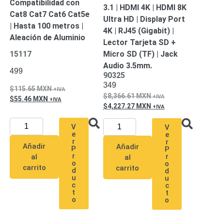
Compatibilidad con
SD /
3.1 | HDMI 4K | HDMI 8K
Cat8 Cat7 Cat6 Cat5e
Memorias
Ultra HD | Display Port
| Hasta 100 metros |
Micro
4K | RJ45 (Gigabit) |
Aleación de Aluminio
SD
Servidores
Lector Tarjeta SD +
de
Micro SD (TF) | Jack
15117
Aplicación
Unidades
Audio 3.5mm.
499
90325
de Estado
349
Sólido
115.65
MXN
8,366.61
MXN
(SSD)
55.46
MXN
4,227.27
MXN
Software
VMS y
V
V
Analíticas
e
e
EPCOM
r
r
Añadir
Añadir
P
P
Cloud
HIKVISION
r
r
al
al
Videograbadoras
o
o
carrito
carrito
d
d
Móviles,
u
u
Dash
c
c
Cams y
t
t
o
o
Body
Cams