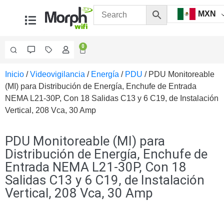
MXN
0
Inicio
/
Videovigilancia
/
Energía
/
PDU
/ PDU Monitoreable
Videovigilancia
(MI) para Distribución de Energía, Enchufe de Entrada
Accesorios
NEMA L21-30P, Con 18 Salidas C13 y 6 C19, de Instalación
Generales
Vertical, 208 Vca, 30 Amp
Accesorios
Ethernet y
Fibra
Accesorios
PDU Monitoreable (MI) para
para
Distribución de Energía, Enchufe de
Computadora
Entrada NEMA L21-30P, Con 18
y
Salidas C13 y 6 C19, de Instalación
Smartphones
Cajas
Vertical, 208 Vca, 30 Amp
de
Interconexión
Controladores
PTZ
Gabinetes