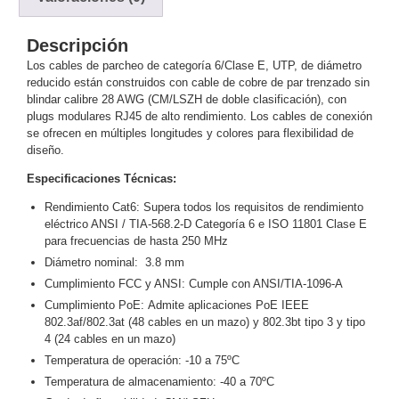
y
Electricidad
RG59
Descripción
Tipo
Los cables de parcheo de categoría 6/Clase E, UTP, de diámetro
reducido están construidos con cable de cobre de par trenzado sin
CaP
Telefónico
VGA
blindar calibre 28 AWG (CM/LSZH de doble clasificación), con
/ DVI /
plugs modulares RJ45 de alto rendimiento. Los cables de conexión
HDMI
se ofrecen en múltiples longitudes y colores para flexibilidad de
Cámaras
diseño.
IP y NVRs
Especificaciones Técnicas:
Ambientes
Salinos
Rendimiento Cat6: Supera todos los requisitos de rendimiento
eléctrico ANSI / TIA-568.2-D Categoría 6 e ISO 11801 Clase E
(Anticorrosión)
Antiexplosión
Bala
Codificadores
para frecuencias de hasta 250 MHz
y
Diámetro nominal: 3.8 mm
Decodificadores
Cumplimiento FCC y ANSI: Cumple con ANSI/TIA-1096-A
de
Cumplimiento PoE: Admite aplicaciones PoE IEEE
Video
Cubo
Domo
802.3af/802.3at (48 cables en un mazo) y 802.3bt tipo 3 y tipo
/ Eyeball /
4 (24 cables en un mazo)
Turret
Fisheye
Temperatura de operación: -10 a 75ºC
y
Temperatura de almacenamiento: -40 a 70ºC
Hemisféricas
Lente