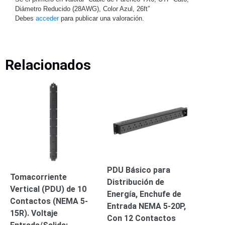
Turret
Especiales
Lente
Diámetro Reducido (28AWG), Color Azul, 26ft”
Motorizado
Ocultas
Debes
acceder
para publicar una valoración.
-
Pinhole
PTZ
Videograbadoras
Analógicas
Relacionados
- TurboHD
TVI / AHD
/ CVI
Drones,
Robots e
Industrial
Cámaras
Industriales
Energía
Adaptadores
PDU Básico para
Tomacorriente
de
Distribución de
Vertical (PDU) de 10
Pared
Baterías
Fuentes
Energía, Enchufe de
Contactos (NEMA 5-
de
Entrada NEMA 5-20P,
15R). Voltaje
Alimentación
Fuentes
Con 12 Contactos
de