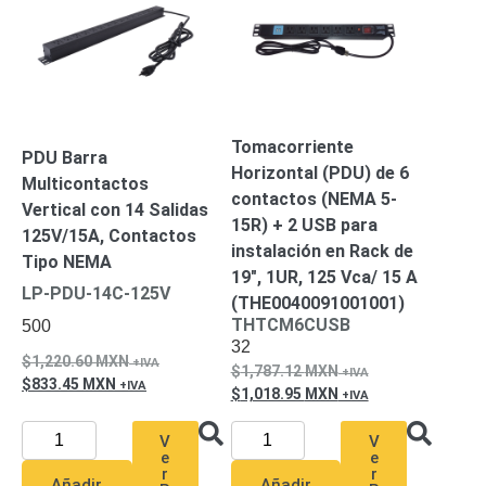
Pantallas
y
Mobiliario
Accesorios
Mobiliario
de
Apoyo
Pantallas
Tomacorriente
PDU Barra
/
Horizontal (PDU) de 6
Multicontactos
Monitores
Videowall
contactos (NEMA 5-
Vertical con 14 Salidas
Seguridad
15R) + 2 USB para
125V/15A, Contactos
Protección
instalación en Rack de
Contra
Tipo NEMA
19″, 1UR, 125 Vca/ 15 A
Descargas
LP-PDU-14C-125V
(THE0040091001001)
Coaxial
Corriente
THTCM6CUSB
500
Alterna
Corriente
32
Directa
Redes
1,220.60
MXN
1,787.12
MXN
Servidores
833.45
MXN
1,018.95
MXN
/
Almacenamiento
V
V
Accesorios
Almacenamiento
e
e
NAS /
r
r
Añadir
Añadir