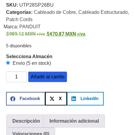
SKU:
UTP28SP26BU
o
Categorías:
Cableado de Cobre
,
Cableado Estructurado
,
Refacciones
Probadores
Patch Cords
de
Marca:
PANDUIT
Video
Transceptores
989.12
MXN
470.87
MXN
de Video
Cables y
5 disponibles
Conectores
Adaptador
Selecciona Almacén
a
Envio (5 en stock)
RCA
Audio
Añadir al carrito
y
Video
Cable
Coaxial y
Facebook
X
LinkedIn
Conectores
Cables
Armados -
Coaxial
Categoría
5e
Fibra
Descripción
Información adicional
Óptica
Para
Valoraciones (0)
Alimentación