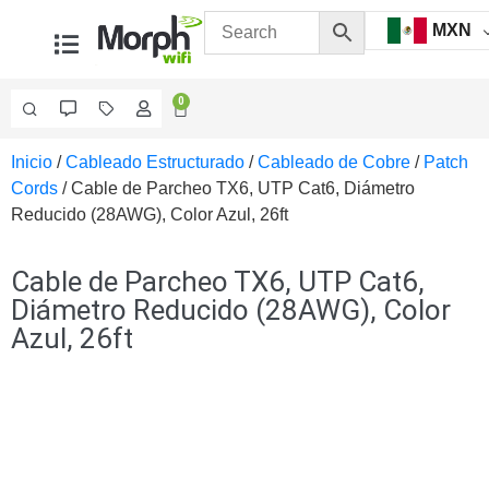
MXN
0
Inicio
/
Cableado Estructurado
/
Cableado de Cobre
/
Patch
Videovigilancia
Cords
/ Cable de Parcheo TX6, UTP Cat6, Diámetro
Accesorios
Reducido (28AWG), Color Azul, 26ft
Generales
Accesorios
Ethernet y
Cable de Parcheo TX6, UTP Cat6,
Fibra
Accesorios
Diámetro Reducido (28AWG), Color
para
Azul, 26ft
Computadora
y
Smartphones
Cajas
de
Interconexión
Controladores
PTZ
Gabinetes