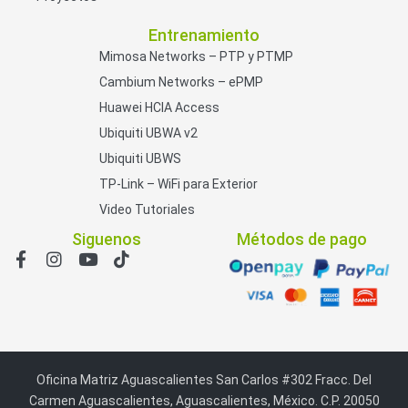
Entrenamiento
Mimosa Networks – PTP y PTMP
Cambium Networks – ePMP
Huawei HCIA Access
Ubiquiti UBWA v2
Ubiquiti UBWS
TP-Link – WiFi para Exterior
Video Tutoriales
Siguenos
Métodos de pago
Oficina Matriz Aguascalientes San Carlos #302 Fracc. Del
Carmen Aguascalientes, Aguascalientes, México. C.P. 20050