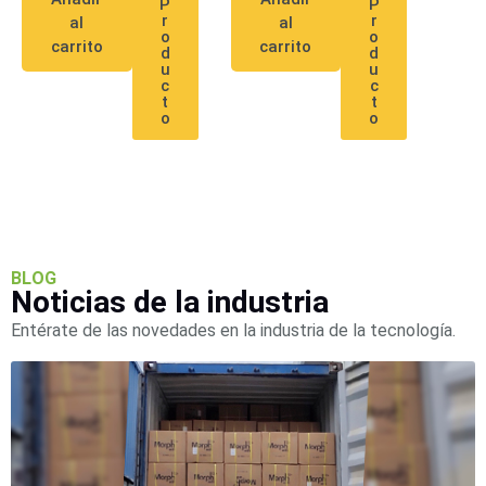
P
P
SAN /
r
r
al
al
o
o
eSATA
Discos
carrito
carrito
d
d
Duros
u
u
c
c
Mecánicos
t
t
(HDD)
Memorias
o
o
SD /
Memorias
Micro
SD
Servidores
de
Aplicación
Unidades
BLOG
Noticias de la industria
de Estado
Sólido
Entérate de las novedades en la industria de la tecnología.
(SSD)
Software
VMS y
Analíticas
EPCOM
Cloud
HIKVISION
Honeywell
Wisenet