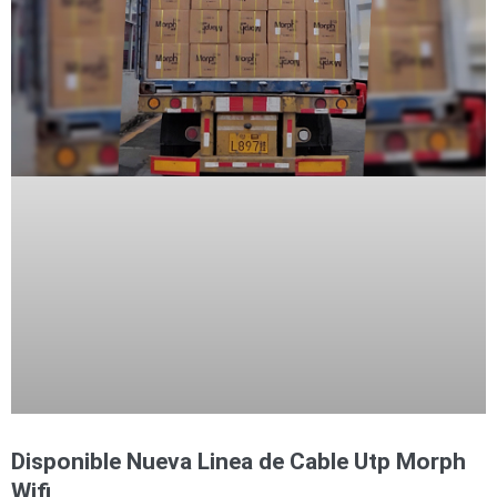
Wave
XMR
CEIBAII /
KAPOK
Videograbadoras
Móviles,
Dash
Cams y
Body
Cams
Accesorios
Body
Cams
(Portátiles)
Cámaras
Móviles
Dash
Cams
Videoporteros
e
Interfonos
Accesorios
Intercomunicadores
Videoporteros
Analógicos
Videoporteros
Disponible Nueva Linea de Cable Utp Morph
IP
Wifi