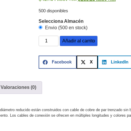
ón)
Antiexplosión
Bala
Codificadores y Decodificadores de
ret
Fisheye y Hemisféricas
Lente Motorizado
NVRs Network
500 disponibles
- Caja
PTZ
Térmicas
WiFi / 4G / Inalámbricas
Selecciona Almacén
/ AHD / HD-TVI
Envio (500 en stock)
n
Bala
Domo / Eyeball / Turret
Especiales
Lente
Z
Videograbadoras Analógicas - TurboHD TVI / AHD / CVI
Añadir al carrito
Facebook
X
LinkedIn
Fuentes de Alimentación
Fuentes de Alimentación con
lantas de Energía
PoE de Largo Alcance
UPS - No Break
ales
TurboHD de 8 Canales
Valoraciones (0)
rio
Pantallas / Monitores
Videowall Seguridad
cta
diámetro reducido están construidos con cable de cobre de par trenzado sin
ento. Los cables de conexión se ofrecen en múltiples longitudes y colores par
icos (HDD)
Memorias SD / Memorias Micro SD
Servidores de
Sólido (SSD)