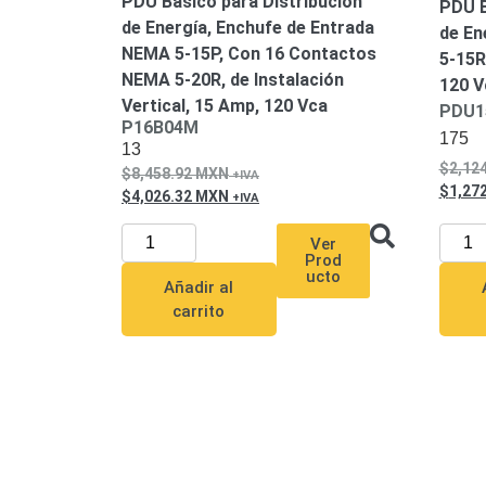
PDU Básico para Distribución
PDU B
de Energía, Enchufe de Entrada
de En
NEMA 5-15P, Con 16 Contactos
5-15R
NEMA 5-20R, de Instalación
120 V
Vertical, 15 Amp, 120 Vca
PDU1
P16B04M
175
13
2,12
8,458.92
MXN
1,27
4,026.32
MXN
Ver
Prod
ucto
Añadir al
carrito