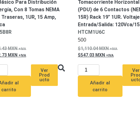
ásico Para Distribución
Tomacorriente Horizontal
ergía, Con 8 Tomas NEMA
(PDU) de 6 Contactos (NE
 Traseras, 1UR, 15 Amp,
15R) Rack 19″ 1UR. Voltaje
ca
Entrada/Salida: 120Vca/1
5B8R
HTCM1U6C
500
4.43
MXN
1,110.04
MXN
2.73
MXN
547.03
MXN
Ver
Ver
Prod
Pro
ucto
uct
Añadir al
Añadir al
carrito
carrito