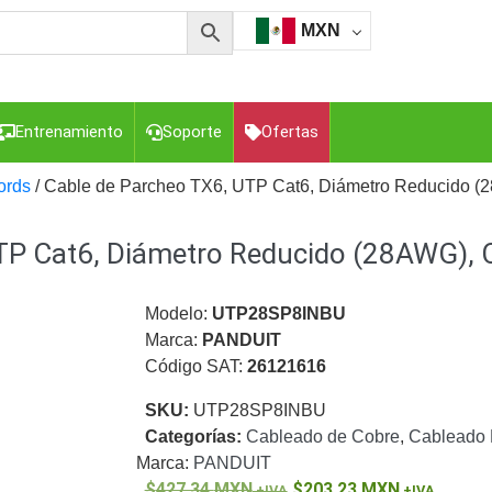
MXN
Entrenamiento
Soporte
Ofertas
ords
/ Cable de Parcheo TX6, UTP Cat6, Diámetro Reducido (28
TP Cat6, Diámetro Reducido (28AWG), C
esorios para Computadora y Smartphones
Cajas de
Z
Gabinetes de Acero para DVR y NVR
Gabinetes para
Luz Blanca
Kits Extensores, Convertidores , Divisores, HDMI,
Modelo:
UTP28SP8INBU
tajes y Brackets para Cámaras
Partes o
Marca:
PANDUIT
eo
Transceptores de Video
Código SAT:
26121616
o
Cable Coaxial y Conectores
Cables Armados -
SKU:
UTP28SP8INBU
ca
Para Alimentación y Electricidad
RG59 Tipo
Categorías:
Cableado de Cobre
,
Cableado 
I
Marca:
PANDUIT
427.34
MXN
203.23
MXN