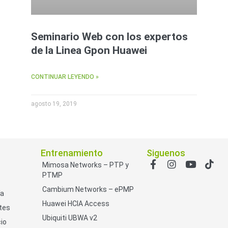
Seminario Web con los expertos
de la Linea Gpon Huawei
CONTINUAR LEYENDO »
agosto 19, 2019
Entrenamiento
Siguenos
Mimosa Networks – PTP y
PTMP
Cambium Networks – ePMP
ía
Huawei HCIA Access
tes
Ubiquiti UBWA v2
io