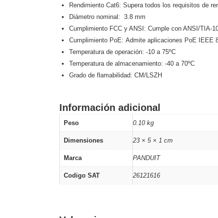
Software VMS y Analíticas
Rendimiento Cat6: Supera todos los requisitos de r
EPCOM Cloud
HIKVISION
Diámetro nominal: 3.8 mm
Videograbadoras Móviles, D
Cumplimiento FCC y ANSI: Cumple con ANSI/TIA-1
Accesorios
Body Cams (Portátil
Cumplimiento PoE: Admite aplicaciones PoE IEEE 802
Videoporteros e Interfonos
Temperatura de operación: -10 a 75ºC
Accesorios
Intercomunicadores
Temperatura de almacenamiento: -40 a 70ºC
Grado de flamabilidad: CM/LSZH
Información adicional
Peso
0.10 kg
Dimensiones
23 × 5 × 1 cm
Marca
PANDUIT
Codigo SAT
26121616