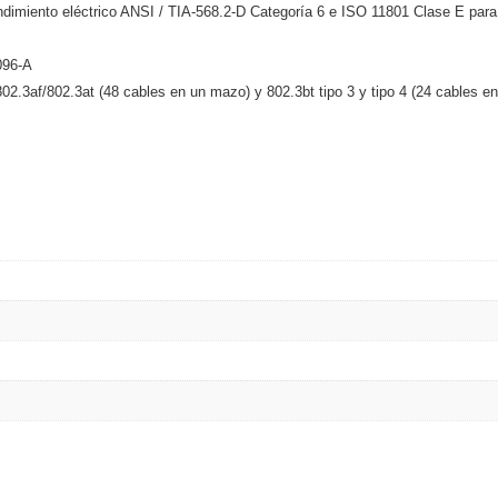
endimiento eléctrico ANSI / TIA-568.2-D Categoría 6 e ISO 11801 Clase E par
ash Cams y Body Cams
096-A
es)
Cámaras Móviles
Dash Cams
.3af/802.3at (48 cables en un mazo) y 802.3bt tipo 3 y tipo 4 (24 cables e
Videoporteros Analógicos
Videoporteros IP