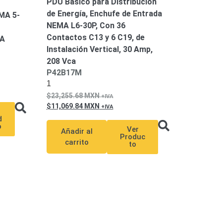
PDU Básico para Distribución
de Energía, Enchufe de Entrada
MA 5-
NEMA L6-30P, Con 36
Contactos C13 y 6 C19, de
5A
Instalación Vertical, 30 Amp,
208 Vca
P42B17M
1
23,255.68
MXN
11,069.84
MXN
d
o
Ver
Añadir al
Produc
carrito
to