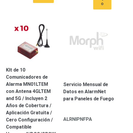
o
SAN /
eSATA
Discos
Duros
Mecánicos
(HDD)
Memorias
SD /
Memorias
Micro
SD
Servidores
de
KIt de 10
Aplicación
Unidades
Comunicadores de
de Estado
Alarma MN01LTEM
Servicio Mensual de
Sólido
con Antena 4GLTEM
Datos en AlarmNet
(SSD)
and 5G / Incluyen 2
para Paneles de Fuego
Software
Años de Cobertura /
VMS y
Aplicación Gratuita /
Analíticas
ALRNIPNFPA
Cero Configuración /
EPCOM
Compatible
Cloud
HIKVISION
Honeywell
Wisenet