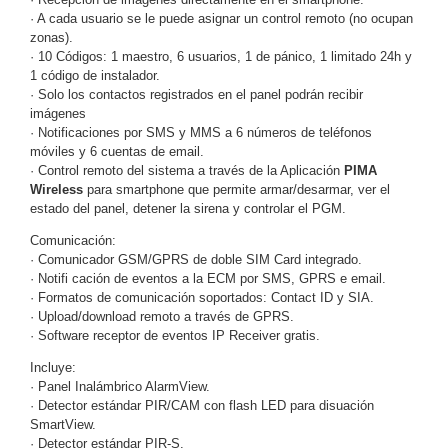
· A cada usuario se le puede asignar un control remoto (no ocupan
Motorizado
NVRs
zonas).
Network
· 10 Códigos: 1 maestro, 6 usuarios, 1 de pánico, 1 limitado 24h y
Video
1 código de instalador.
· Solo los contactos registrados en el panel podrán recibir
Recorders
Ocultas
imágenes
-
· Notificaciones por SMS y MMS a 6 números de teléfonos
Pinhole
Profesionales
móviles y 6 cuentas de email.
-
· Control remoto del sistema a través de la Aplicación
PIMA
Wireless
para smartphone que permite armar/desarmar, ver el
Caja
PTZ
Térmicas
WiFi
estado del panel, detener la sirena y controlar el PGM.
/ 4G /
Inalámbricas
Comunicación:
· Comunicador GSM/GPRS de doble SIM Card integrado.
Cámaras
· Notifi cación de eventos a la ECM por SMS, GPRS e email.
y DVRs
· Formatos de comunicación soportados: Contact ID y SIA.
HD
· Upload/download remoto a través de GPRS.
TurboHD
· Software receptor de eventos IP Receiver gratis.
/ AHD /
HD-TVI
Incluye:
Ambientes
· Panel Inalámbrico AlarmView.
· Detector estándar PIR/CAM con flash LED para disuación
Salinos
Antiexplosión
Bala
Domo
SmartView.
/ Eyeball /
· Detector estándar PIR-S.