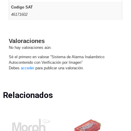
Alimentación
Codigo SAT
con
46171602
Respaldo
Inyectores
PoE
PDU
Plantas
de
Valoraciones
Energía
PoE
No hay valoraciones aún.
de Largo
Alcance
UPS
Sé el primero en valorar “Sistema de Alarma Inalambrico
Autocontenido con Verificación por Imagen”
- No Break
Debes
acceder
para publicar una valoración.
Kits-
Sistemas
Completos
IP
Relacionados
Megapixel
TurboHD
de 4
Canales
TurboHD
de 8
Canales
Monitores