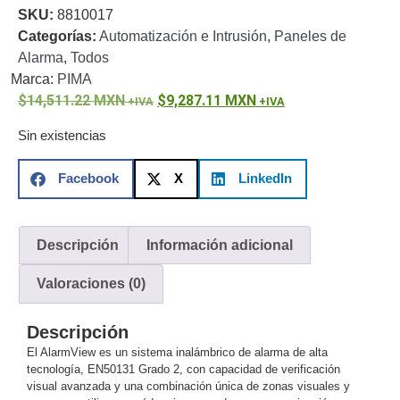
SKU:
8810017
o
Categorías:
Automatización e Intrusión
,
Paneles de
Refacciones
Probadores
Alarma
,
Todos
de
Marca:
PIMA
Video
Transceptores
14,511.22
MXN
9,287.11
MXN
de Video
Cables y
Sin existencias
Conectores
Adaptador
Facebook
X
LinkedIn
a
RCA
Audio
y
Descripción
Información adicional
Video
Cable
Coaxial y
Valoraciones (0)
Conectores
Cables
Armados -
Descripción
Coaxial
Categoría
El AlarmView es un sistema inalámbrico de alarma de alta
5e
Fibra
tecnología, EN50131 Grado 2, con capacidad de verificación
Óptica
Para
visual avanzada y una combinación única de zonas visuales y
Alimentación