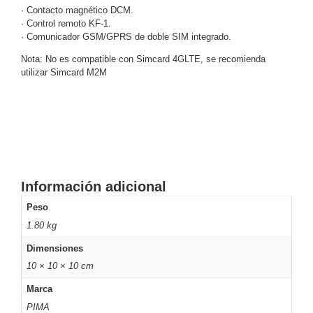
Turret
Especiales
Lente
· Contacto magnético DCM.
Motorizado
Ocultas
· Control remoto KF-1.
· Comunicador GSM/GPRS de doble SIM integrado.
-
Pinhole
PTZ
Videograbadoras
Nota: No es compatible con Simcard 4GLTE, se recomienda
Analógicas
utilizar Simcard M2M
- TurboHD
TVI / AHD
/ CVI
Drones,
Robots e
Industrial
Cámaras
Información adicional
Industriales
Peso
Energía
1.80 kg
Adaptadores
de
Dimensiones
Pared
Baterías
Fuentes
10 × 10 × 10 cm
de
Marca
Alimentación
Fuentes
PIMA
de