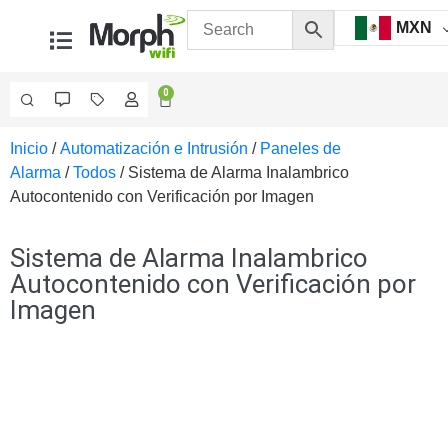
MXN
0
Inicio
/
Automatización e Intrusión
/
Paneles de
Videovigilancia
Alarma
/
Todos
/ Sistema de Alarma Inalambrico
Accesorios
Autocontenido con Verificación por Imagen
Generales
Accesorios
Ethernet y
Sistema de Alarma Inalambrico
Fibra
Accesorios
Autocontenido con Verificación por
para
Imagen
Computadora
y
Smartphones
Cajas
de
Interconexión
Controladores
PTZ
Gabinetes