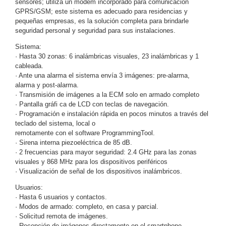
sensores; utiliza un módem incorporado para comunicación
GPRS/GSM; este sistema es adecuado para residencias y
y
pequeñas empresas, es la solución completa para brindarle
Electricidad
RG59
seguridad personal y seguridad para sus instalaciones.
Tipo
Sistema:
CaP
Telefónico
VGA
· Hasta 30 zonas: 6 inalámbricas visuales, 23 inalámbricas y 1
/ DVI /
cableada.
HDMI
· Ante una alarma el sistema envía 3 imágenes: pre-alarma,
Cámaras
alarma y post-alarma.
IP y NVRs
· Transmisión de imágenes a la ECM solo en armado completo
· Pantalla gráfi ca de LCD con teclas de navegación.
Ambientes
· Programación e instalación rápida en pocos minutos a través del
Salinos
teclado del sistema, local o
(Anticorrosión)
Antiexplosión
Bala
Codificadores
remotamente con el software ProgrammingTool.
y
· Sirena interna piezoeléctrica de 85 dB.
· 2 frecuencias para mayor seguridad: 2.4 GHz para las zonas
Decodificadores
visuales y 868 MHz para los dispositivos periféricos
de
· Visualización de señal de los dispositivos inalámbricos.
Video
Cubo
Domo
Usuarios:
/ Eyeball /
· Hasta 6 usuarios y contactos.
Turret
Fisheye
· Modos de armado: completo, en casa y parcial.
y
· Solicitud remota de imágenes.
Hemisféricas
Lente
· Recepción de imágenes directamente en el smartphone.