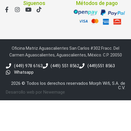
Siguenos
Métodos de pago
Oficina Matriz Aguascalientes San Carlos #302 Fracc. Del
Carmen Aguascalientes, Aguascalientes, México. C.P. 20050
(449) 978 6163
(449) 551 8562
(449)551 8563
Whatsapp
2026 © Todos los derechos reservados Morph Wifi, S.A. de
C.V.
Desarrollo web por Newemage