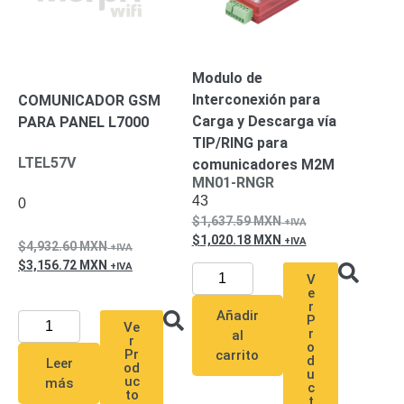
Pantallas
y
Mobiliario
Accesorios
Mobiliario
Modulo de
de
Interconexión para
COMUNICADOR GSM
Apoyo
Pantallas
Carga y Descarga vía
PARA PANEL L7000
/
TIP/RING para
Monitores
Videowall
LTEL57V
comunicadores M2M
Seguridad
MN01-RNGR
Protección
43
0
Contra
1,637.59
MXN
Descargas
1,020.18
MXN
4,932.60
MXN
Coaxial
Corriente
3,156.72
MXN
Alterna
Corriente
V
e
Directa
Redes
r
Añadir
Servidores
P
Ve
r
/
al
r
o
Almacenamiento
Pr
carrito
d
Leer
od
Accesorios
Almacenamiento
u
uc
más
c
NAS /
to
t