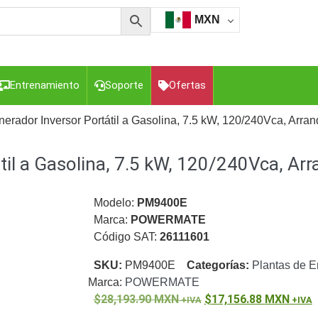
MXN
Entrenamiento
Soporte
Ofertas
nerador Inversor Portátil a Gasolina, 7.5 kW, 120/240Vca, Arr
til a Gasolina, 7.5 kW, 120/240Vca, A
esorios para Computadora y Smartphones
Cajas de
Z
Gabinetes de Acero para DVR y NVR
Gabinetes para
Luz Blanca
Kits Extensores, Convertidores , Divisores, HDMI,
Modelo:
PM9400E
tajes y Brackets para Cámaras
Partes o
Marca:
POWERMATE
eo
Transceptores de Video
Código SAT:
26111601
o
Cable Coaxial y Conectores
Cables Armados -
SKU:
PM9400E
Categorías:
Plantas de E
ca
Para Alimentación y Electricidad
RG59 Tipo
Marca:
POWERMATE
I
28,193.90
MXN
17,156.88
MXN