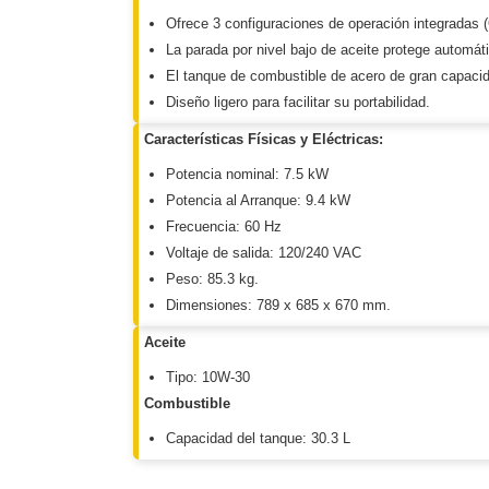
Software VMS y Analíticas
Ofrece 3 configuraciones de operación integradas (O
EPCOM Cloud
HIKVISION
Hone
La parada por nivel bajo de aceite protege automá
Videograbadoras Móviles, D
El tanque de combustible de acero de gran capacid
Accesorios
Body Cams (Portátil
Diseño ligero para facilitar su portabilidad.
Videoporteros e Interfonos
Accesorios
Intercomunicadores
Características Físicas y Eléctricas:
Potencia nominal: 7.5 kW
Potencia al Arranque: 9.4 kW
Frecuencia: 60 Hz
Voltaje de salida: 120/240 VAC
Peso: 85.3 kg.
Dimensiones: 789 x 685 x 670 mm.
Aceite
Tipo: 10W-30
Combustible
Capacidad del tanque: 30.3 L