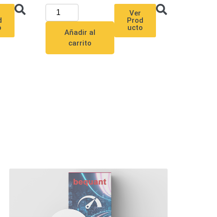
Ver
d
Prod
o
ucto
Añadir al
carrito