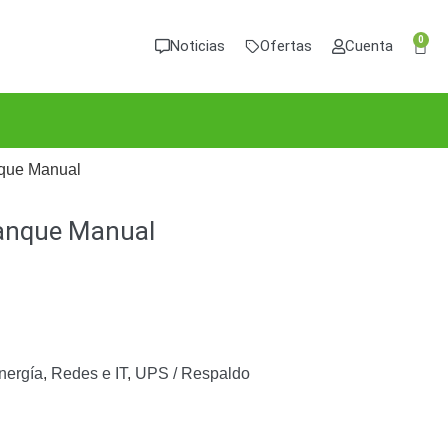
0
Noticias
Ofertas
Cuenta
anque Manual
rranque Manual
nergía
,
Redes e IT
,
UPS / Respaldo