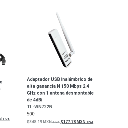
Adaptador USB inalámbrico de
co
alta ganancia N 150 Mbps 2.4
s
GHz con 1 antena desmontable
de 4dBi
TL-WN722N
500
N
348.19
MXN
177.78
MXN