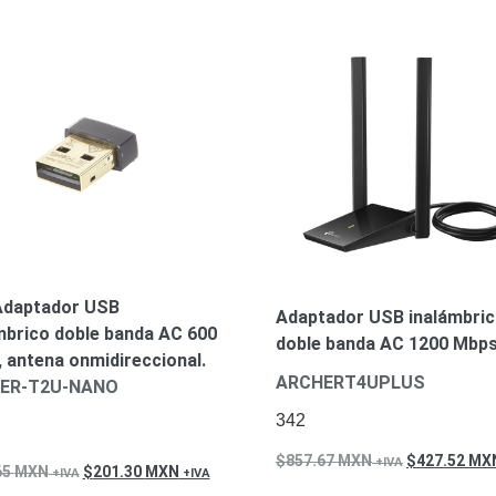
Adaptador USB
Adaptador USB inalámbri
mbrico doble banda AC 600
doble banda AC 1200 Mbp
 antena onmidireccional.
ARCHERT4UPLUS
ER-T2U-NANO
342
857.67
MXN
427.52
MX
65
MXN
201.30
MXN