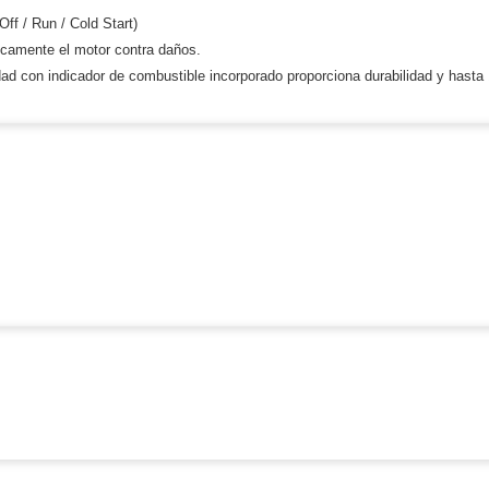
ff / Run / Cold Start)
ywell
Wisenet Wave
XMR CEIBAII / KAPOK
ticamente el motor contra daños.
ash Cams y Body Cams
ad con indicador de combustible incorporado proporciona durabilidad y hasta
es)
Cámaras Móviles
Dash Cams
Videoporteros Analógicos
Videoporteros IP