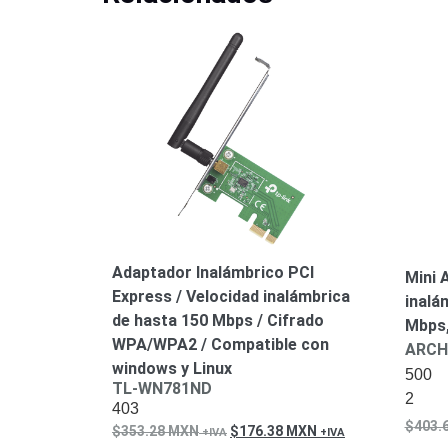
Adaptador Inalámbrico PCI
Mini 
Express / Velocidad inalámbrica
inalá
de hasta 150 Mbps / Cifrado
Mbps,
WPA/WPA2 / Compatible con
ARCH
windows y Linux
500
TL-WN781ND
2
403
403.
353.28
MXN
176.38
MXN