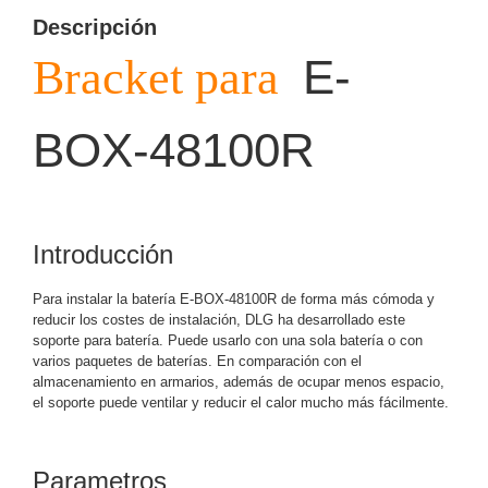
Descripción
y
Electricidad
RG59
E-
Bracket para
Tipo
CaP
Telefónico
VGA
/ DVI /
BOX-48
10
0
R
HDMI
Cámaras
IP y NVRs
Ambientes
Introducción
Salinos
(Anticorrosión)
Antiexplosión
Bala
Codificadores
Para instalar la batería E-BOX-48100R de forma más cómoda y
y
reducir los costes de instalación, DLG ha desarrollado este
Decodificadores
soporte para batería. Puede usarlo con una sola batería o con
de
varios paquetes de baterías. En comparación con el
almacenamiento en armarios, además de ocupar menos espacio,
Video
Cubo
Domo
el soporte puede ventilar y reducir el calor mucho más fácilmente.
/ Eyeball /
Turret
Fisheye
y
Parametros
Hemisféricas
Lente