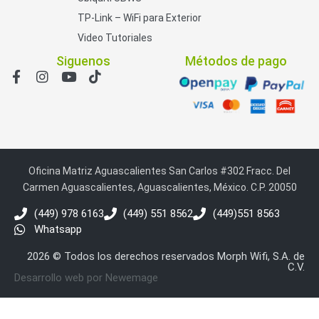
TP-Link – WiFi para Exterior
Video Tutoriales
Siguenos
Métodos de pago
Oficina Matriz Aguascalientes San Carlos #302 Fracc. Del
Carmen Aguascalientes, Aguascalientes, México. C.P. 20050
(449) 978 6163
(449) 551 8562
(449)551 8563
Whatsapp
2026 © Todos los derechos reservados Morph Wifi, S.A. de
C.V.
Desarrollo web por Newemage