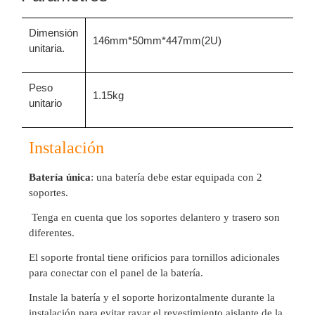
Motorizado
NVRs
Dimensión
Network
1
46
mm*
50mm*
44
7
mm(2U)
unitaria.
Video
Recorders
Ocultas
-
Peso
1.
15
kg
Pinhole
Profesionales
unitario
-
Caja
PTZ
Térmicas
WiFi
Instalación
/ 4G /
Inalámbricas
Batería única
: una batería debe estar equipada con 2
Cámaras
soportes.
y DVRs
HD
Tenga en cuenta que los soportes delantero y trasero son
TurboHD
diferentes.
/ AHD /
HD-TVI
El soporte frontal tiene orificios para tornillos adicionales
Ambientes
para conectar con el panel de la batería.
Salinos
Antiexplosión
Bala
Domo
Instale la batería y el soporte horizontalmente durante la
/ Eyeball /
instalación para evitar rayar el revestimiento aislante de la