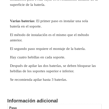
Turret
Especiales
Lente
superficie de la batería.
Motorizado
Ocultas
-
Pinhole
PTZ
Videograbadoras
Varias baterías
: El primer paso es instalar una sola
Analógicas
batería en el soporte.
- TurboHD
El método de instalación es el mismo que el método
TVI / AHD
anterior.
/ CVI
Drones,
El segundo paso requiere el montaje de la batería.
Robots e
Hay cuatro hebillas en cada soporte.
Industrial
Cámaras
Después de apilar las dos baterías, se deben bloquear las
Industriales
hebillas de los soportes superior e inferior.
Energía
Se recomienda apilar hasta 3 baterías.
Adaptadores
de
Pared
Baterías
Fuentes
de
Información adicional
Alimentación
Fuentes
Peso
de