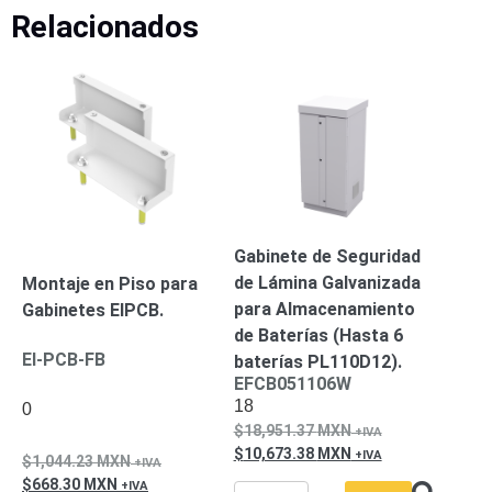
Pantallas
Relacionados
y
Mobiliario
Accesorios
Mobiliario
de
Apoyo
Pantallas
/
Monitores
Videowall
Seguridad
Protección
Gabinete de Seguridad
Contra
de Lámina Galvanizada
Montaje en Piso para
Descargas
Coaxial
Corriente
para Almacenamiento
Gabinetes EIPCB.
Alterna
Corriente
de Baterías (Hasta 6
EI-PCB-FB
Directa
Redes
baterías PL110D12).
EFCB051106W
Servidores
18
/
0
Almacenamiento
18,951.37
MXN
Accesorios
Almacenamiento
10,673.38
MXN
1,044.23
MXN
NAS /
668.30
MXN