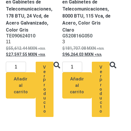
en Gabinetes de
en Gabinetes de
Wave
XMR
Telecomunicaciones,
Telecomunicaciones,
CEIBAII /
178 BTU, 24 Vcd, de
8000 BTU, 115 Vca, de
KAPOK
Videograbadoras
Acero Galvanizado,
Acero, Color Gris
Móviles,
Color Gris
Claro
Dash
TE090624010
G520816G050
Cams y
11
3
Body
55,612.44
MXN
181,707.08
MXN
Cams
27,597.55
MXN
96,264.03
MXN
Accesorios
Body
Cams
V
V
e
e
(Portátiles)
Cámaras
r
r
Añadir
Añadir
Móviles
Dash
P
P
r
r
al
al
Cams
o
o
carrito
carrito
Videoporteros
d
d
u
u
e
c
c
Interfonos
t
t
Accesorios
Intercomunicadores
Videoporteros
o
o
Analógicos
Videoporteros
IP