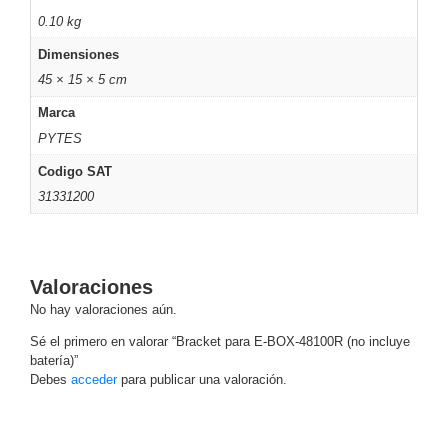
0.10 kg
Alimentación
con
Dimensiones
Respaldo
Inyectores
45 × 15 × 5 cm
PoE
PDU
Plantas
Marca
de
PYTES
Energía
PoE
de Largo
Codigo SAT
Alcance
UPS
31331200
- No Break
Kits-
Sistemas
Completos
Valoraciones
IP
No hay valoraciones aún.
Megapixel
TurboHD
Sé el primero en valorar “Bracket para E-BOX-48100R (no incluye
de 4
batería)”
Canales
TurboHD
Debes
acceder
para publicar una valoración.
de 8
Canales
Monitores