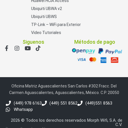
Huawei HCIA Access
Ubiquiti UBWA v2
Ubiquiti UBWS
TP-Link – WiFi para Exterior
Video Tutoriales
Siguenos
Métodos de pago
Oficina Matriz Aguascalientes San Carlos #302 Fracc. Del
Carmen Aguascalientes, Aguascalientes, México. C.P. 20050
(449) 978 6163
(449) 551 8562
(449)551 8563
Whatsapp
2026 © Todos los derechos reservados Morph Wifi, S.A. de
C.V.