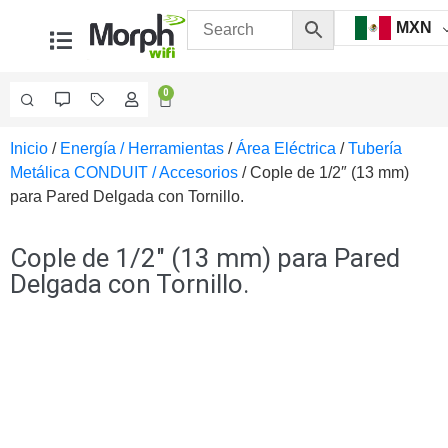
MXN
0
Inicio
/
Energía / Herramientas
/
Área Eléctrica
/
Tubería
Videovigilancia
Metálica CONDUIT / Accesorios
/ Cople de 1/2″ (13 mm)
Accesorios
para Pared Delgada con Tornillo.
Generales
Accesorios
Ethernet y
Cople de 1/2″ (13 mm) para Pared
Fibra
Accesorios
Delgada con Tornillo.
para
Computadora
y
Smartphones
Cajas
de
Interconexión
Controladores
PTZ
Gabinetes