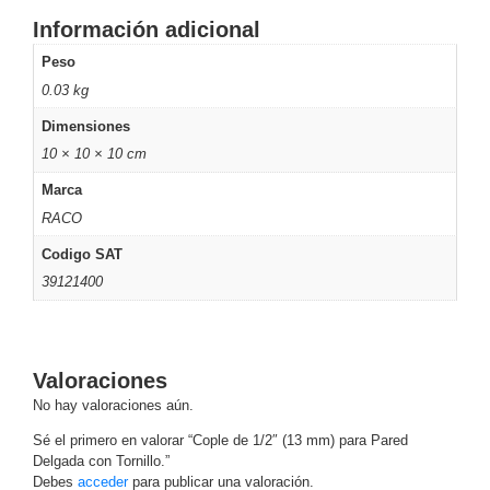
Motorizado
NVRs
Información adicional
Network
Peso
Video
0.03 kg
Recorders
Ocultas
Dimensiones
-
10 × 10 × 10 cm
Pinhole
Profesionales
-
Marca
Caja
PTZ
Térmicas
WiFi
RACO
/ 4G /
Codigo SAT
Inalámbricas
39121400
Cámaras
y DVRs
HD
TurboHD
/ AHD /
Valoraciones
HD-TVI
No hay valoraciones aún.
Ambientes
Sé el primero en valorar “Cople de 1/2″ (13 mm) para Pared
Salinos
Antiexplosión
Bala
Domo
Delgada con Tornillo.”
/ Eyeball /
Debes
acceder
para publicar una valoración.