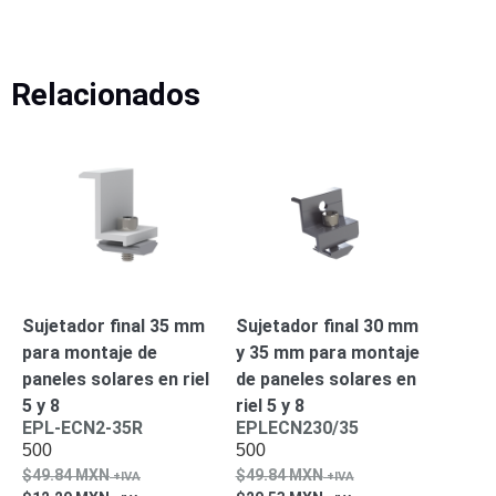
Turret
Especiales
Lente
Motorizado
Ocultas
-
Relacionados
Pinhole
PTZ
Videograbadoras
Analógicas
- TurboHD
TVI / AHD
/ CVI
Drones,
Robots e
Industrial
Cámaras
Industriales
Sujetador final 35 mm
Sujetador final 30 mm
Energía
para montaje de
y 35 mm para montaje
Adaptadores
paneles solares en riel
de paneles solares en
de
5 y 8
riel 5 y 8
Pared
Baterías
Fuentes
EPL-ECN2-35R
EPLECN230/35
de
500
500
Alimentación
Fuentes
49.84
MXN
49.84
MXN
de