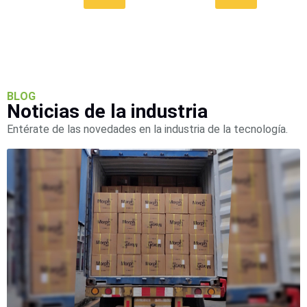
SAN /
eSATA
Discos
Duros
Mecánicos
(HDD)
Memorias
SD /
BLOG
Noticias de la industria
Memorias
Micro
Entérate de las novedades en la industria de la tecnología.
SD
Servidores
de
Aplicación
Unidades
de Estado
Sólido
(SSD)
Software
VMS y
Analíticas
EPCOM
Cloud
HIKVISION
Honeywell
Wisenet