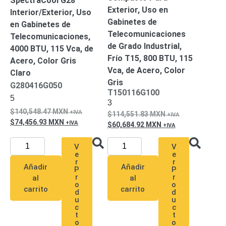
SpectraCool G28
Pantallas
Exterior, Uso en
Interior/Exterior, Uso
y
Gabinetes de
en Gabinetes de
Mobiliario
Telecomunicaciones
Telecomunicaciones,
Accesorios
Mobiliario
de Grado Industrial,
4000 BTU, 115 Vca, de
de
Frío T15, 800 BTU, 115
Acero, Color Gris
Apoyo
Pantallas
Vca, de Acero, Color
Claro
/
Gris
G280416G050
Monitores
Videowall
T150116G100
5
Seguridad
3
Protección
140,548.47
MXN
114,551.83
MXN
Contra
74,456.93
MXN
60,684.92
MXN
Descargas
Coaxial
Corriente
V
V
Alterna
Corriente
e
e
r
r
Directa
Redes
Añadir
Añadir
P
P
Servidores
r
r
al
al
o
o
/
carrito
carrito
d
d
Almacenamiento
u
u
c
c
Accesorios
Almacenamiento
t
t
NAS /
o
o