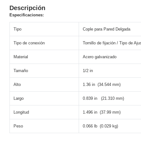
Descripción
y
Electricidad
RG59
Especificaciones:
Tipo
Tipo
Cople para Pared Delgada
CaP
Telefónico
VGA
/ DVI /
Tipo de conexión
Tornillo de fijación / Tipo de Aju
HDMI
Cámaras
Material
Acero galvanizado
IP y NVRs
Ambientes
Tamaño
1/2 in
Salinos
(Anticorrosión)
Antiexplosión
Bala
Codificadores
Alto
1.36 in (34.544 mm)
y
Decodificadores
Largo
0.839 in (21.310 mm)
de
Video
Cubo
Domo
Longitud
1.496 in (37.99 mm)
/ Eyeball /
Turret
Fisheye
Peso
0.066 lb (0.029 kg)
y
Hemisféricas
Lente