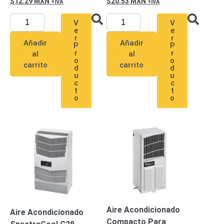
12.29
MXN
20.53
MXN
Alimentación
V
V
con
e
e
Respaldo
Inyectores
r
r
Añadir
Añadir
P
P
PoE
PDU
Plantas
r
r
al
al
de
o
o
carrito
carrito
d
d
Energía
PoE
u
u
c
c
de Largo
t
t
Alcance
UPS
o
o
- No Break
Kits-
Sistemas
Completos
IP
Megapixel
TurboHD
de 4
Canales
TurboHD
de 8
Aire Acondicionado
Canales
Aire Acondicionado
Monitores
Compacto Para