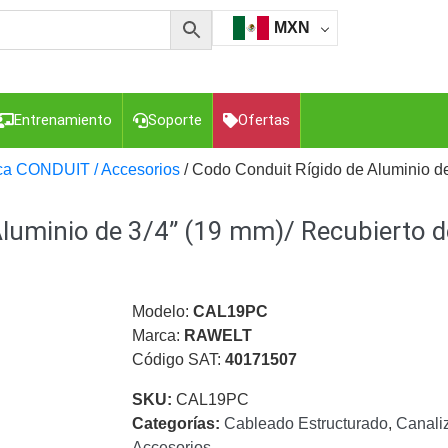
MXN
Entrenamiento
Soporte
Ofertas
ica CONDUIT / Accesorios
/ Codo Conduit Rígido de Aluminio de 
luminio de 3/4” (19 mm)/ Recubierto de
esorios para Computadora y Smartphones
Cajas de
Z
Gabinetes de Acero para DVR y NVR
Gabinetes para
Luz Blanca
Kits Extensores, Convertidores , Divisores, HDMI,
tajes y Brackets para Cámaras
Partes o
Modelo:
CAL19PC
eo
Transceptores de Video
Marca:
RAWELT
Código SAT:
40171507
o
Cable Coaxial y Conectores
Cables Armados -
ca
Para Alimentación y Electricidad
RG59 Tipo
SKU:
CAL19PC
I
Categorías:
Cableado Estructurado
,
Canali
Accesorios