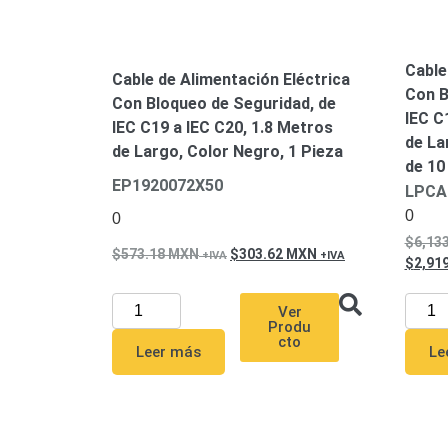
Cable
Cable de Alimentación Eléctrica
Con B
Con Bloqueo de Seguridad, de
IEC C
IEC C19 a IEC C20, 1.8 Metros
de La
de Largo, Color Negro, 1 Pieza
de 10
EP1920072X50
LPCA
0
0
6,13
573.18
MXN
303.62
MXN
2,91
Ver
Produ
cto
Leer más
Le