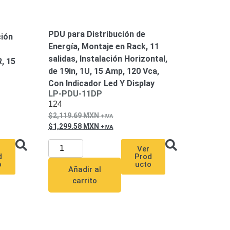
PDU para Distribución de
ción
Energía, Montaje en Rack, 11
salidas, Instalación Horizontal,
, 15
de 19in, 1U, 15 Amp, 120 Vca,
Con Indicador Led Y Display
LP-PDU-11DP
124
2,119.69
MXN
1,299.58
MXN
Ver
d
Prod
o
ucto
Añadir al
carrito