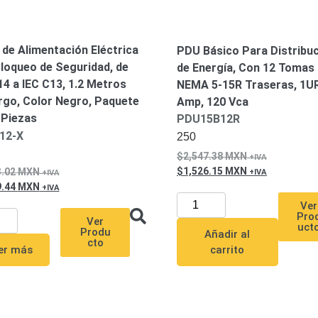
 de Alimentación Eléctrica
PDU Básico Para Distribu
loqueo de Seguridad, de
de Energía, Con 12 Tomas
14 a IEC C13, 1.2 Metros
NEMA 5-15R Traseras, 1UR
rgo, Color Negro, Paquete
Amp, 120 Vca
 Piezas
PDU15B12R
12-X
250
2,547.38
MXN
1,526.15
MXN
3.02
MXN
9.44
MXN
Ver
Pro
Ver
uct
Produ
Añadir al
cto
er más
carrito