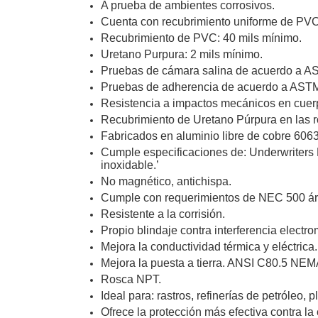
A prueba de ambientes corrosivos.
Software VMS y Analíticas
Cuenta con recubrimiento uniforme de PVC (
EPCOM Cloud
HIKVISION
Recubrimiento de PVC: 40 mils mínimo.
Videograbadoras Móviles, D
Accesorios
Body Cams (Portátil
Uretano Purpura: 2 mils mínimo.
Videoporteros e Interfonos
Pruebas de cámara salina de acuerdo a A
Accesorios
Intercomunicadores
Pruebas de adherencia de acuerdo a AST
Resistencia a impactos mecánicos en cuerp
Recubrimiento de Uretano Púrpura en las r
Fabricados en aluminio libre de cobre 6063,
Cumple especificaciones de: Underwriters La
inoxidable.’
No magnético, antichispa.
Cumple con requerimientos de NEC 500 ár
Resistente a la corrisión.
Propio blindaje contra interferencia electr
Mejora la conductividad térmica y eléctrica.
Mejora la puesta a tierra. ANSI C80.5 NE
Rosca NPT.
Ideal para: rastros, refinerías de petróleo,
Ofrece la protección más efectiva contra l