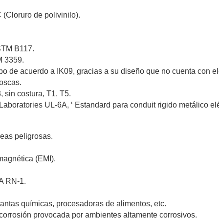
Cloruro de polivinilo).
ash Cams y Body Cams
es)
Cámaras Móviles
Dash Cams
STM B117.
Videoporteros Analógicos
Videoporteros IP
M 3359.
o de acuerdo a IK09, gracias a su diseño que no cuenta con e
oscas.
 sin costura, T1, T5.
boratories UL-6A, ‘ Estandard para conduit rigido metálico eléc
eas peligrosas.
omagnética (EMI).
MA RN-1.
 plantas químicas, procesadoras de alimentos, etc.
a corrosión provocada por ambientes altamente corrosivos.