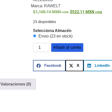
ón)
Antiexplosión
Bala
Codificadores y Decodificadores de
Marca:
RAWELT
ret
Fisheye y Hemisféricas
Lente Motorizado
NVRs Network
1,165.14
MXN
522.11
MXN
- Caja
PTZ
Térmicas
WiFi / 4G / Inalámbricas
/ AHD / HD-TVI
23 disponibles
n
Bala
Domo / Eyeball / Turret
Especiales
Lente
Selecciona Almacén
Z
Videograbadoras Analógicas - TurboHD TVI / AHD / CVI
Envio (23 en stock)
Añadir al carrito
Fuentes de Alimentación
Fuentes de Alimentación con
lantas de Energía
PoE de Largo Alcance
UPS - No Break
Facebook
X
LinkedIn
ales
TurboHD de 8 Canales
rio
Pantallas / Monitores
Videowall Seguridad
Valoraciones (0)
cta
icos (HDD)
Memorias SD / Memorias Micro SD
Servidores de
Sólido (SSD)