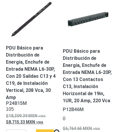
Alimentación
con
Respaldo
Inyectores
PoE
PDU
Plantas
de
Energía
PoE
PDU Básico para
de Largo
PDU Básico para
Distribución de
Alcance
UPS
Distribución de
Energía, Enchufe de
- No Break
Energía, Enchufe de
Entrada NEMA L6-30P,
Kits-
Entrada NEMA L6-20P,
Sistemas
Con 20 Salidas C13 y 4
Con 13 Contactos
Completos
C19, de Instalación
C13, Instalación
IP
Vertical, 208 Vca, 30
Horizontal de 19in,
Megapixel
TurboHD
Amp
1UR, 20 Amp, 220 Vca
de 4
P24B15M
105
P12B46M
Canales
TurboHD
18,309.39
MXN
de 8
0
8,715.33
MXN
Canales
6,764.65
MXN
Monitores