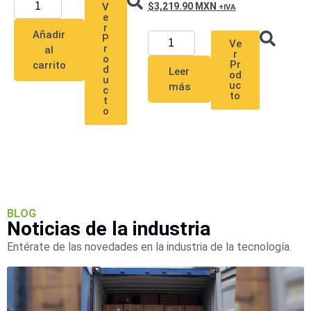
3,219.90
MXN
V
Pantallas
e
y
r
Añadir
Mobiliario
P
Ve
r
al
Accesorios
Mobiliario
r
o
Pr
carrito
de
d
Leer
od
u
uc
Apoyo
Pantallas
más
c
to
t
/
o
Monitores
Videowall
Seguridad
Protección
Contra
Descargas
Coaxial
Corriente
Alterna
Corriente
BLOG
Noticias de la industria
Directa
Redes
Servidores
Entérate de las novedades en la industria de la tecnología.
/
Almacenamiento
Accesorios
Almacenamiento
NAS /