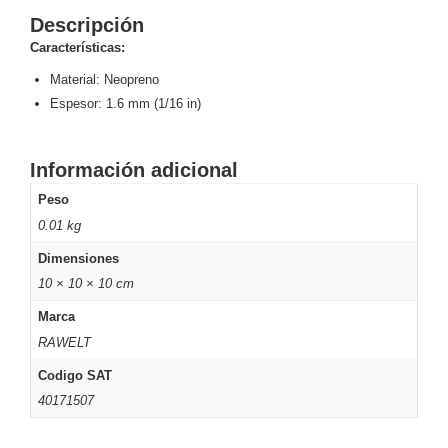
Descripción
y
Electricidad
RG59
Características:
Tipo
Material: Neopreno
CaP
Telefónico
VGA
Espesor: 1.6 mm (1/16 in)
/ DVI /
HDMI
Cámaras
Información adicional
IP y NVRs
Peso
Ambientes
0.01 kg
Salinos
(Anticorrosión)
Antiexplosión
Bala
Codificadores
Dimensiones
y
10 × 10 × 10 cm
Decodificadores
Marca
de
RAWELT
Video
Cubo
Domo
/ Eyeball /
Codigo SAT
Turret
Fisheye
40171507
y
Hemisféricas
Lente