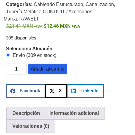
Categorías:
Cableado Estructurado
,
Canalización
,
o
Tubería Metálica CONDUIT / Accesorios
Refacciones
Probadores
Marca:
RAWELT
de
21.41
MXN
12.46
MXN
Video
Transceptores
de Video
309 disponibles
Cables y
Selecciona Almacén
Conectores
Envio (309 en stock)
Adaptador
a
Añadir al carrito
RCA
Audio
y
Video
Cable
Facebook
X
LinkedIn
Coaxial y
Conectores
Cables
Armados -
Descripción
Información adicional
Coaxial
Categoría
5e
Fibra
Valoraciones (0)
Óptica
Para
Alimentación