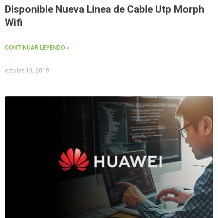
Wave
XMR
Disponible Nueva Linea de Cable Utp Morph
CEIBAII /
Wifi
KAPOK
Videograbadoras
Móviles,
CONTINUAR LEYENDO »
Dash
Cams y
octubre 19, 2019
Body
Cams
Accesorios
Body
Cams
(Portátiles)
Cámaras
Móviles
Dash
Cams
Videoporteros
e
Interfonos
Accesorios
Intercomunicadores
Videoporteros
Analógicos
Videoporteros
IP