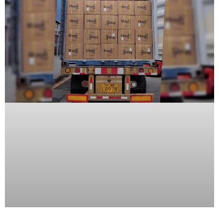
SAN /
eSATA
Discos
Duros
Mecánicos
(HDD)
Memorias
SD /
Memorias
Micro
SD
Servidores
de
Aplicación
Unidades
de Estado
Sólido
(SSD)
Software
VMS y
Analíticas
EPCOM
Cloud
HIKVISION
Honeywell
Wisenet