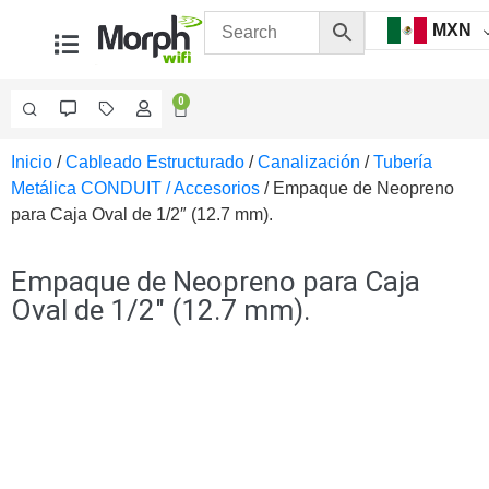
MXN
0
Inicio
/
Cableado Estructurado
/
Canalización
/
Tubería
Videovigilancia
Metálica CONDUIT / Accesorios
/ Empaque de Neopreno
Accesorios
para Caja Oval de 1/2″ (12.7 mm).
Generales
Accesorios
Ethernet y
Empaque de Neopreno para Caja
Fibra
Accesorios
Oval de 1/2″ (12.7 mm).
para
Computadora
y
Smartphones
Cajas
de
Interconexión
Controladores
PTZ
Gabinetes