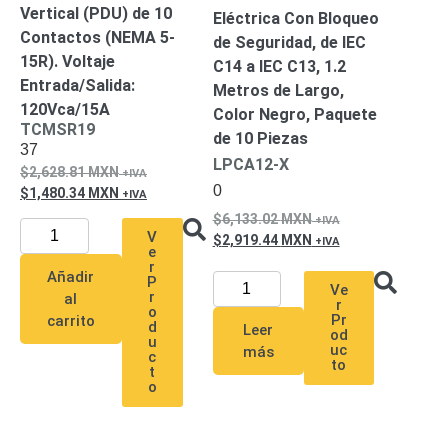
Turret
Especiales
Lente
Vertical (PDU) de 10
Eléctrica Con Bloqueo
Motorizado
Ocultas
Contactos (NEMA 5-
de Seguridad, de IEC
-
15R). Voltaje
C14 a IEC C13, 1.2
Pinhole
PTZ
Videograbadoras
Entrada/Salida:
Metros de Largo,
Analógicas
120Vca/15A
Color Negro, Paquete
- TurboHD
TCMSR19
de 10 Piezas
37
TVI / AHD
LPCA12-X
2,628.81
MXN
/ CVI
0
1,480.34
MXN
Drones,
Robots e
6,133.02
MXN
V
Industrial
2,919.44
MXN
e
Cámaras
r
Añadir
P
Industriales
Ve
r
al
r
Energía
o
Pr
carrito
d
Adaptadores
Leer
od
u
uc
más
de
c
to
t
Pared
Baterías
Fuentes
o
de
Alimentación
Fuentes
de