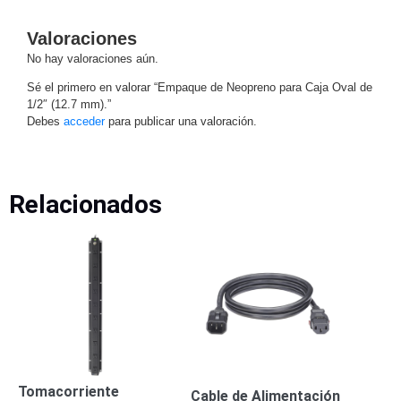
Motorizado
NVRs
Valoraciones
Network
No hay valoraciones aún.
Video
Recorders
Ocultas
Sé el primero en valorar “Empaque de Neopreno para Caja Oval de
1/2″ (12.7 mm).”
-
Debes
acceder
para publicar una valoración.
Pinhole
Profesionales
-
Caja
PTZ
Térmicas
WiFi
/ 4G /
Relacionados
Inalámbricas
Cámaras
y DVRs
HD
TurboHD
/ AHD /
HD-TVI
Ambientes
Salinos
Antiexplosión
Bala
Domo
/ Eyeball /
Tomacorriente
Cable de Alimentación