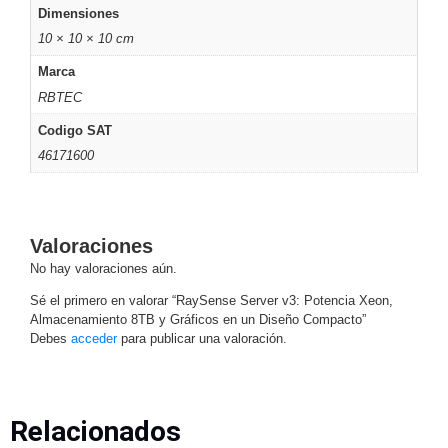
Turret
Especiales
Lente
Dimensiones
Motorizado
Ocultas
10 × 10 × 10 cm
-
Marca
Pinhole
PTZ
Videograbadoras
RBTEC
Analógicas
- TurboHD
Codigo SAT
TVI / AHD
46171600
/ CVI
Drones,
Robots e
Industrial
Valoraciones
Cámaras
No hay valoraciones aún.
Industriales
Sé el primero en valorar “RaySense Server v3: Potencia Xeon,
Energía
Almacenamiento 8TB y Gráficos en un Diseño Compacto”
Adaptadores
Debes
acceder
para publicar una valoración.
de
Pared
Baterías
Fuentes
de
Relacionados
Alimentación
Fuentes
de