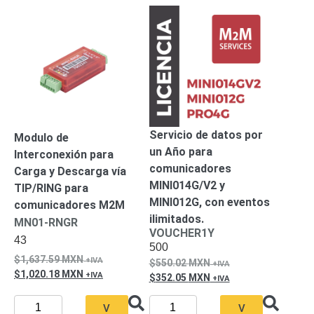
Alimentación
con
Respaldo
Inyectores
PoE
PDU
Plantas
de
Energía
PoE
de Largo
Servicio de datos por
Alcance
UPS
Modulo de
un Año para
- No Break
Interconexión para
Kits-
comunicadores
Carga y Descarga vía
Sistemas
MINI014G/V2 y
TIP/RING para
Completos
MINI012G, con eventos
comunicadores M2M
IP
ilimitados.
MN01-RNGR
Megapixel
TurboHD
VOUCHER1Y
43
de 4
500
1,637.59
MXN
Canales
TurboHD
550.02
MXN
1,020.18
MXN
de 8
352.05
MXN
Canales
V
V
Monitores