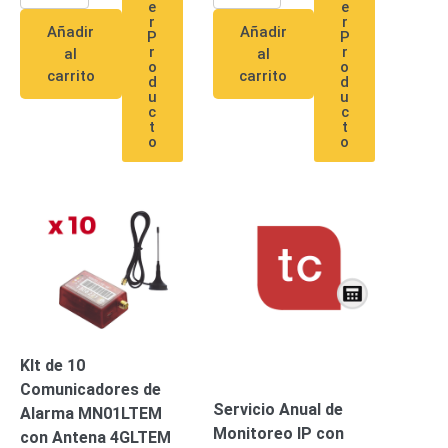
e
e
Pantallas
r
r
Añadir
Añadir
y
P
P
r
r
al
al
Mobiliario
o
o
carrito
carrito
Accesorios
Mobiliario
d
d
u
u
de
c
c
Apoyo
Pantallas
t
t
o
o
/
Monitores
Videowall
Seguridad
Protección
Contra
Descargas
Coaxial
Corriente
Alterna
Corriente
Directa
Redes
Servidores
KIt de 10
/
Comunicadores de
Almacenamiento
Servicio Anual de
Accesorios
Almacenamiento
Alarma MN01LTEM
Monitoreo IP con
NAS /
con Antena 4GLTEM