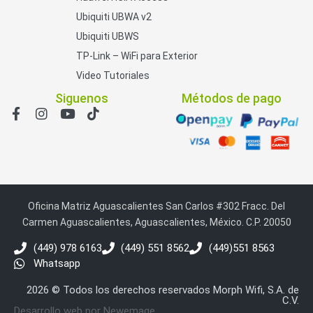
Ubiquiti UBWA v2
Ubiquiti UBWS
TP-Link – WiFi para Exterior
Video Tutoriales
Siguenos
Métodos de pago
Oficina Matriz Aguascalientes San Carlos #302 Fracc. Del
Carmen Aguascalientes, Aguascalientes, México. C.P. 20050
(449) 978 6163
(449) 551 8562
(449)551 8563
Whatsapp
2026 © Todos los derechos reservados Morph Wifi, S.A. de
C.V.
Desarrollo web por Newemage