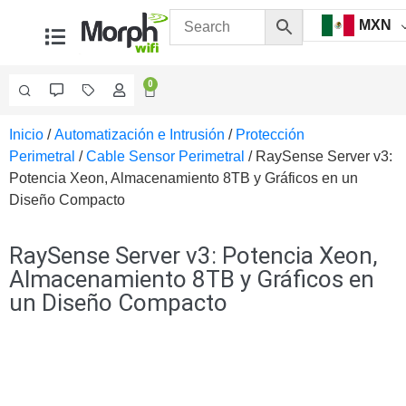
MXN
0
Inicio
/
Automatización e Intrusión
/
Protección
Videovigilancia
Perimetral
/
Cable Sensor Perimetral
/ RaySense Server v3:
Accesorios
Potencia Xeon, Almacenamiento 8TB y Gráficos en un
Generales
Diseño Compacto
Accesorios
Ethernet y
Fibra
Accesorios
RaySense Server v3: Potencia Xeon,
para
Almacenamiento 8TB y Gráficos en
Computadora
un Diseño Compacto
y
Smartphones
Cajas
de
Interconexión
Controladores
PTZ
Gabinetes