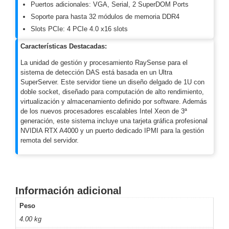
Puertos adicionales: VGA, Serial, 2 SuperDOM Ports
Motorizado
NVRs
Soporte para hasta 32 módulos de memoria DDR4
Network
Slots PCIe: 4 PCIe 4.0 x16 slots
Video
Características Destacadas:
Recorders
Ocultas
-
La unidad de gestión y procesamiento RaySense para el
sistema de detección DAS está basada en un Ultra
Pinhole
Profesionales
SuperServer. Este servidor tiene un diseño delgado de 1U con
-
doble socket, diseñado para computación de alto rendimiento,
Caja
PTZ
Térmicas
WiFi
virtualización y almacenamiento definido por software. Además
/ 4G /
de los nuevos procesadores escalables Intel Xeon de 3ª
generación, este sistema incluye una tarjeta gráfica profesional
Inalámbricas
NVIDIA RTX A4000 y un puerto dedicado IPMI para la gestión
Cámaras
remota del servidor.
y DVRs
HD
TurboHD
/ AHD /
HD-TVI
Información adicional
Ambientes
Peso
Salinos
Antiexplosión
Bala
Domo
4.00 kg
/ Eyeball /