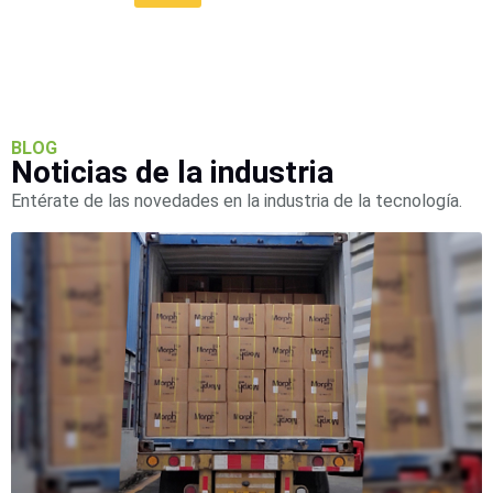
Wave
XMR
CEIBAII /
KAPOK
Videograbadoras
Móviles,
Dash
BLOG
Cams y
Noticias de la industria
Body
Cams
Entérate de las novedades en la industria de la tecnología.
Accesorios
Body
Cams
(Portátiles)
Cámaras
Móviles
Dash
Cams
Videoporteros
e
Interfonos
Accesorios
Intercomunicadores
Videoporteros
Analógicos
Videoporteros
IP