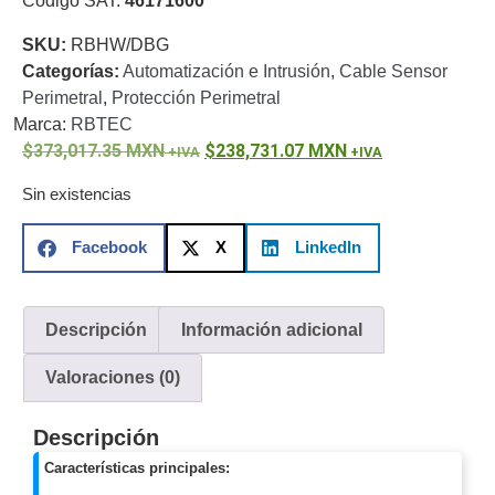
Código SAT:
46171600
o
SKU:
RBHW/DBG
Refacciones
Probadores
Categorías:
Automatización e Intrusión
,
Cable Sensor
de
Perimetral
,
Protección Perimetral
Video
Transceptores
Marca:
RBTEC
de Video
373,017.35
MXN
238,731.07
MXN
Cables y
Conectores
Sin existencias
Adaptador
a
Facebook
X
LinkedIn
RCA
Audio
y
Video
Cable
Descripción
Información adicional
Coaxial y
Conectores
Cables
Valoraciones (0)
Armados -
Coaxial
Categoría
Descripción
5e
Fibra
Óptica
Para
Características principales:
Alimentación