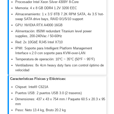
Procesador Intel Xeon Silver 4309Y 8-Core
y
Memoria: 4 x 8 GB DDR4 1.2V 3200 EEC
Electricidad
RG59
Almacenamiento: 1 x 3.5′ 8TB 7.2K RPM SATA, 4x 3.5′ hot-
Tipo
swap SATA drive bays, RAID 0/1/5/10 support
CaP
Telefónico
VGA
GPU: NVIDIA RTX A4000 16GB
/ DVI /
Alimentación: 850W redundant Titanium level power
supplies, 200-240Vac / 50-60Hz
HDMI
Cámaras
Red: 2x 10GbE RJ45 Intel X710
IP y NVRs
IPMI: Soporte para Intelligent Platform Management
Ambientes
Interface v.2.0 con soporte para KVM-over-LAN
Salinos
Temperatura de operación: 10°C ~ 35°C (50°F ~ 95°F)
(Anticorrosión)
Antiexplosión
Bala
Codificadores
Ventiladores: 8x 4cm heavy duty fans con control óptimo de
velocidad
y
Decodificadores
Características Físicas y Eléctricas:
de
Chipset: Intel® C621A
Video
Cubo
Domo
Puertos USB: 2 puertos USB 3.0 (2 traseros)
/ Eyeball /
Dimensiones: 437 x 43 x 754 mm / Paquete 60.5 x 20.3 x 95
Turret
Fisheye
mm
y
Peso: Neto 13.4 kg, Bruto 20.2 kg
Hemisféricas
Lente