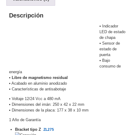
y
Electricidad
RG59
Descripción
Tipo
• Indicador
CaP
Telefónico
VGA
LED de estado
/ DVI /
de chapa
HDMI
• Sensor de
estado de
Cámaras
puerta
IP y NVRs
• Bajo
Ambientes
consumo de
Salinos
energía
(Anticorrosión)
Antiexplosión
Bala
Codificadores
•
Libre de magnetismo residual
• Acabado en aluminio anodizado
y
• Características de antisabotaje
Decodificadores
de
• Voltaje 12/24 Vcc a 480 mA
• Dimensiones del imán: 250 x 42 x 22 mm
Video
Cubo
Domo
• Dimensiones de la placa: 177 x 38 x 10 mm
/ Eyeball /
1 Año de Garantía
Turret
Fisheye
y
Bracket tipo Z
ZL275
Hemisféricas
Lente