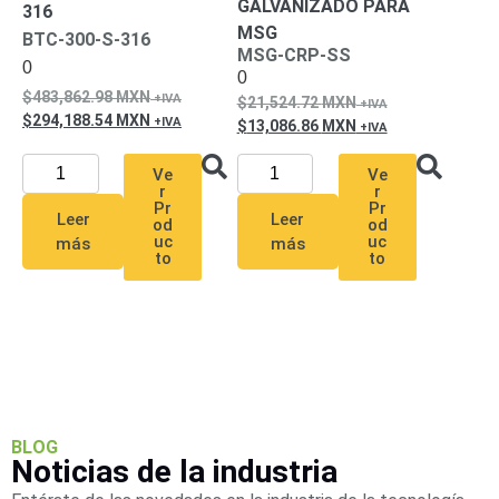
GALVANIZADO PARA
316
MSG
BTC-300-S-316
MSG-CRP-SS
0
0
483,862.98
MXN
21,524.72
MXN
294,188.54
MXN
13,086.86
MXN
Ve
Ve
r
r
Pr
Pr
Leer
Leer
od
od
uc
uc
más
más
to
to
BLOG
Noticias de la industria