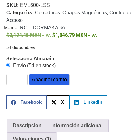
SKU:
EML600-LSS
o
Categorías:
Cerraduras
,
Chapas Magnéticas
,
Control de
Refacciones
Probadores
Acceso
de
Marca:
RCI - DORMAKABA
Video
Transceptores
3,194.45
MXN
1,846.79
MXN
de Video
Cables y
54 disponibles
Conectores
Adaptador
Selecciona Almacén
a
Envio (54 en stock)
RCA
Audio
Añadir al carrito
y
Video
Cable
Coaxial y
Facebook
X
LinkedIn
Conectores
Cables
Armados -
Coaxial
Categoría
5e
Fibra
Descripción
Información adicional
Óptica
Para
Valoraciones (0)
Alimentación