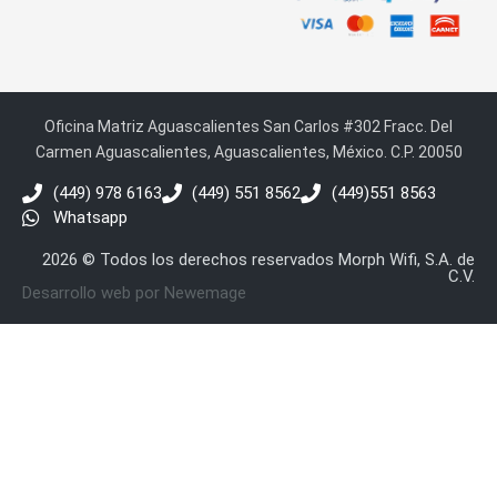
Oficina Matriz Aguascalientes San Carlos #302 Fracc. Del
Carmen Aguascalientes, Aguascalientes, México. C.P. 20050
(449) 978 6163
(449) 551 8562
(449)551 8563
Whatsapp
2026 © Todos los derechos reservados Morph Wifi, S.A. de
C.V.
Desarrollo web por Newemage