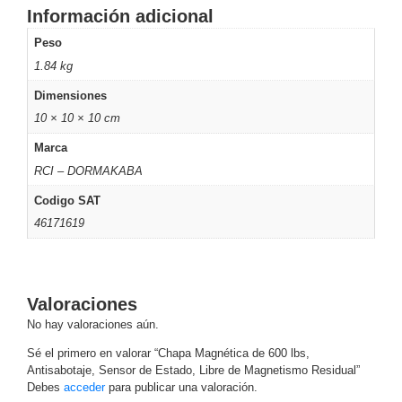
SAN /
Información adicional
eSATA
Discos
Peso
Duros
1.84 kg
Mecánicos
Dimensiones
(HDD)
Memorias
SD /
10 × 10 × 10 cm
Memorias
Marca
Micro
RCI – DORMAKABA
SD
Servidores
Codigo SAT
de
46171619
Aplicación
Unidades
de Estado
Sólido
(SSD)
Valoraciones
Software
No hay valoraciones aún.
VMS y
Analíticas
Sé el primero en valorar “Chapa Magnética de 600 lbs,
EPCOM
Antisabotaje, Sensor de Estado, Libre de Magnetismo Residual”
Cloud
HIKVISION
Honeywell
Wisenet
Debes
acceder
para publicar una valoración.