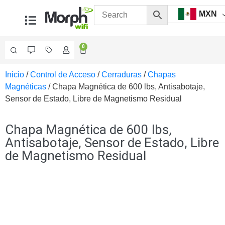
MXN
0
Inicio
/
Control de Acceso
/
Cerraduras
/
Chapas
Videovigilancia
Magnéticas
/ Chapa Magnética de 600 lbs, Antisabotaje,
Accesorios
Sensor de Estado, Libre de Magnetismo Residual
Generales
Accesorios
Ethernet y
Chapa Magnética de 600 lbs,
Fibra
Accesorios
Antisabotaje, Sensor de Estado, Libre
para
de Magnetismo Residual
Computadora
y
Smartphones
Cajas
de
Interconexión
Controladores
PTZ
Gabinetes