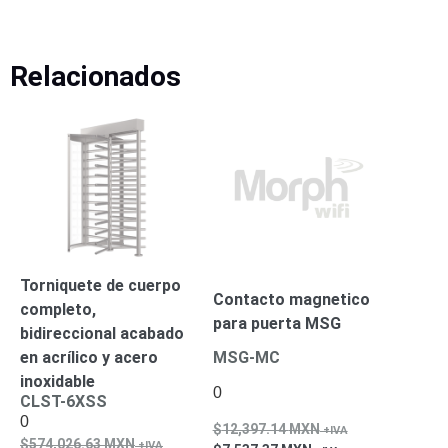
Wave
XMR
CEIBAII /
KAPOK
Relacionados
Videograbadoras
Móviles,
Dash
Cams y
Body
Cams
Accesorios
Body
Cams
(Portátiles)
Cámaras
Móviles
Dash
Torniquete de cuerpo
Cams
Contacto magnetico
completo,
Videoporteros
para puerta MSG
bidireccional acabado
e
en acrílico y acero
MSG-MC
Interfonos
Accesorios
Intercomunicadores
Videoporteros
inoxidable
0
CLST-6XSS
Analógicos
Videoporteros
0
IP
12,397.14
MXN
574,026.63
MXN