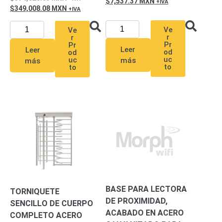
7,537.37
MXN
349,008.08
MXN
Ve
Ve
r
r
Pr
Pr
Leer
Leer
od
od
uc
uc
más
más
to
to
BASE PARA LECTORA
TORNIQUETE
DE PROXIMIDAD,
SENCILLO DE CUERPO
ACABADO EN ACERO
COMPLETO ACERO