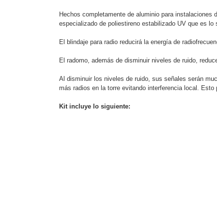
Software VMS y Analíticas
Hechos completamente de aluminio para instalaciones de
EPCOM Cloud
HIKVISION
Hone
especializado de poliestireno estabilizado UV que es lo
Videograbadoras Móviles, D
Accesorios
Body Cams (Portátil
El blindaje para radio reducirá la energía de radiofrecu
Videoporteros e Interfonos
Accesorios
Intercomunicadores
El radomo, además de disminuir niveles de ruido, reduce
Al disminuir los niveles de ruido, sus señales serán mu
más radios en la torre evitando interferencia local. Esto
Kit incluye lo siguiente: