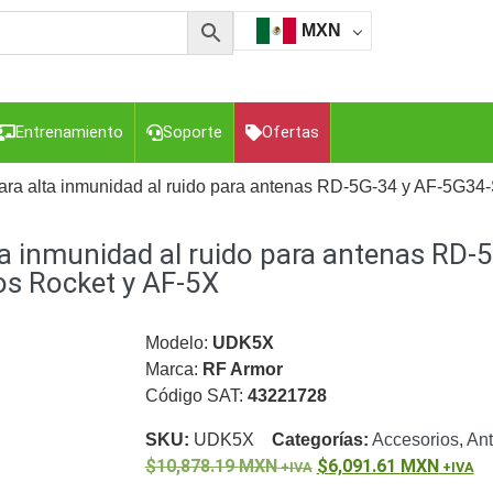
MXN
Entrenamiento
Soporte
Ofertas
ara alta inmunidad al ruido para antenas RD-5G-34 y AF-5G34-S
ta inmunidad al ruido para antenas RD
esorios para Computadora y Smartphones
Cajas de
Z
Gabinetes de Acero para DVR y NVR
Gabinetes para
ios Rocket y AF-5X
Luz Blanca
Kits Extensores, Convertidores , Divisores, HDMI,
tajes y Brackets para Cámaras
Partes o
Modelo:
UDK5X
eo
Transceptores de Video
Marca:
RF Armor
Código SAT:
43221728
o
Cable Coaxial y Conectores
Cables Armados -
ca
Para Alimentación y Electricidad
RG59 Tipo
SKU:
UDK5X
Categorías:
Accesorios
,
An
I
10,878.19
MXN
6,091.61
MXN