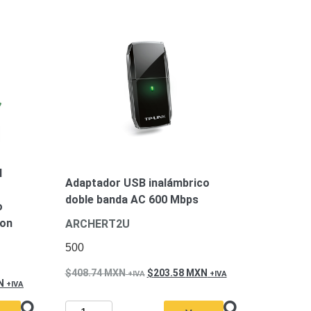
I
Adaptador USB inalámbrico
doble banda AC 600 Mbps
o
con
ARCHERT2U
500
408.74
MXN
203.58
MXN
N