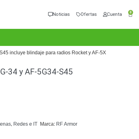
0
Noticias
Ofertas
Cuenta
45 incluye blindaje para radios Rocket y AF-5X
-5G-34 y AF-5G34-S45
tenas
,
Redes e IT
Marca:
RF Armor