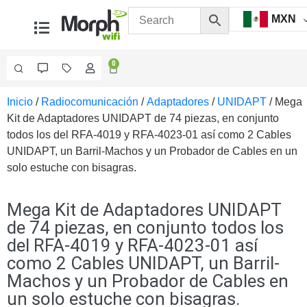
MXN
0
Inicio
/
Radiocomunicación
/
Adaptadores
/
UNIDAPT
/ Mega
Videovigilancia
Kit de Adaptadores UNIDAPT de 74 piezas, en conjunto
Accesorios
todos los del RFA-4019 y RFA-4023-01 así como 2 Cables
Generales
UNIDAPT, un Barril-Machos y un Probador de Cables en un
Accesorios
solo estuche con bisagras.
Ethernet y
Fibra
Accesorios
para
Mega Kit de Adaptadores UNIDAPT
Computadora
de 74 piezas, en conjunto todos los
y
del RFA-4019 y RFA-4023-01 así
Smartphones
Cajas
como 2 Cables UNIDAPT, un Barril-
de
Machos y un Probador de Cables en
Interconexión
Controladores
un solo estuche con bisagras.
PTZ
Gabinetes