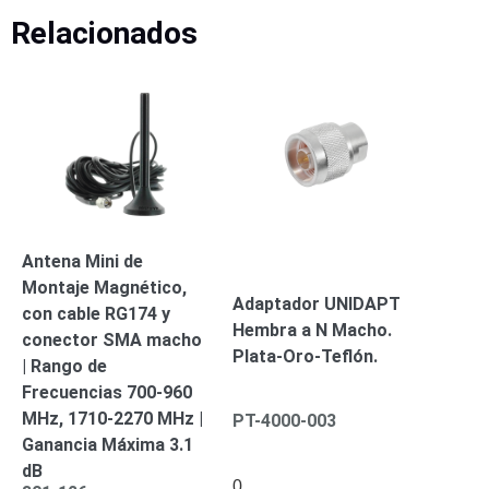
Turret
Especiales
Lente
Relacionados
Motorizado
Ocultas
-
Pinhole
PTZ
Videograbadoras
Analógicas
- TurboHD
TVI / AHD
/ CVI
Drones,
Robots e
Industrial
Antena Mini de
Cámaras
Montaje Magnético,
Adaptador UNIDAPT
Industriales
con cable RG174 y
Hembra a N Macho.
Energía
conector SMA macho
Plata-Oro-Teflón.
Adaptadores
| Rango de
de
Frecuencias 700-960
Pared
Baterías
Fuentes
MHz, 1710-2270 MHz |
PT-4000-003
de
Ganancia Máxima 3.1
Alimentación
Fuentes
dB
0
de