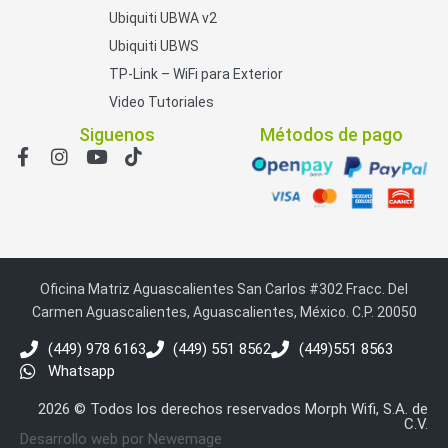
Ubiquiti UBWA v2
Ubiquiti UBWS
TP-Link – WiFi para Exterior
Video Tutoriales
Siguenos
Métodos de pago
Oficina Matriz Aguascalientes San Carlos #302 Fracc. Del
Carmen Aguascalientes, Aguascalientes, México. C.P. 20050
(449) 978 6163
(449) 551 8562
(449)551 8563
Whatsapp
2026 © Todos los derechos reservados Morph Wifi, S.A. de
C.V.
Desarrollo web por Newemage