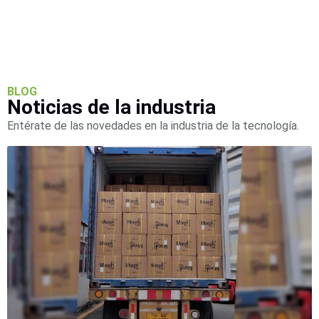
SAN /
eSATA
Discos
Duros
Mecánicos
(HDD)
Memorias
BLOG
SD /
Noticias de la industria
Memorias
Entérate de las novedades en la industria de la tecnología.
Micro
SD
Servidores
de
Aplicación
Unidades
de Estado
Sólido
(SSD)
Software
VMS y
Analíticas
EPCOM
Cloud
HIKVISION
Honeywell
Wisenet