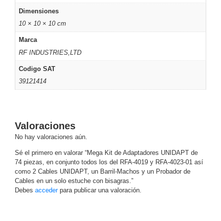
Dimensiones
Motorizado
NVRs
Network
10 × 10 × 10 cm
Video
Marca
Recorders
Ocultas
RF INDUSTRIES,LTD
-
Codigo SAT
Pinhole
Profesionales
39121414
-
Caja
PTZ
Térmicas
WiFi
/ 4G /
Inalámbricas
Valoraciones
Cámaras
No hay valoraciones aún.
y DVRs
HD
Sé el primero en valorar “Mega Kit de Adaptadores UNIDAPT de
TurboHD
74 piezas, en conjunto todos los del RFA-4019 y RFA-4023-01 así
/ AHD /
como 2 Cables UNIDAPT, un Barril-Machos y un Probador de
HD-TVI
Cables en un solo estuche con bisagras.”
Ambientes
Debes
acceder
para publicar una valoración.
Salinos
Antiexplosión
Bala
Domo
/ Eyeball /