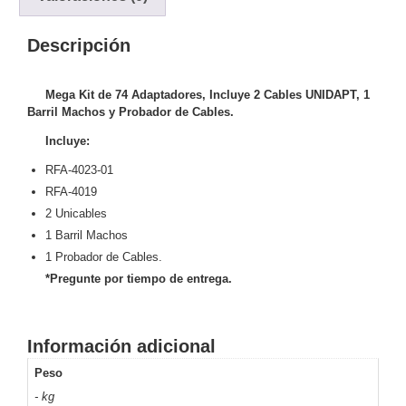
y
Descripción
Electricidad
RG59
Tipo
CaP
Telefónico
VGA
Mega Kit de 74 Adaptadores, Incluye 2 Cables UNIDAPT, 1
/ DVI /
Barril Machos y Probador de Cables.
HDMI
Incluye:
Cámaras
IP y NVRs
RFA-4023-01
Ambientes
RFA-4019
Salinos
2 Unicables
(Anticorrosión)
Antiexplosión
Bala
Codificadores
1 Barril Machos
y
1 Probador de Cables.
Decodificadores
*Pregunte por tiempo de entrega.
de
Video
Cubo
Domo
/ Eyeball /
Información adicional
Turret
Fisheye
Peso
y
- kg
Hemisféricas
Lente