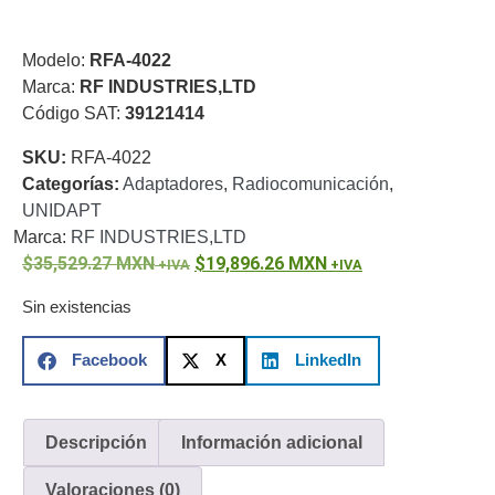
o
Refacciones
Probadores
Modelo:
RFA-4022
de
Marca:
RF INDUSTRIES,LTD
Video
Transceptores
Código SAT:
39121414
de Video
Cables y
SKU:
RFA-4022
Conectores
Categorías:
Adaptadores
,
Radiocomunicación
,
Adaptador
UNIDAPT
a
Marca:
RF INDUSTRIES,LTD
RCA
Audio
35,529.27
MXN
19,896.26
MXN
y
Sin existencias
Video
Cable
Coaxial y
Facebook
X
LinkedIn
Conectores
Cables
Armados -
Coaxial
Categoría
5e
Fibra
Descripción
Información adicional
Óptica
Para
Valoraciones (0)
Alimentación