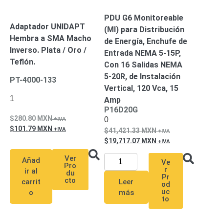
Pantallas
y
PDU G6 Monitoreable
Adaptador UNIDAPT
Mobiliario
(MI) para Distribución
Accesorios
Mobiliario
Hembra a SMA Macho
de Energía, Enchufe de
de
Inverso. Plata / Oro /
Entrada NEMA 5-15P,
Apoyo
Pantallas
Teflón.
Con 16 Salidas NEMA
/
5-20R, de Instalación
PT-4000-133
Monitores
Videowall
Vertical, 120 Vca, 15
Seguridad
1
Amp
Protección
P16D20G
Contra
280.80
MXN
0
Descargas
101.79
MXN
41,421.33
MXN
Coaxial
Corriente
19,717.07
MXN
Alterna
Corriente
Ver
Directa
Redes
Añad
Ve
Pro
r
Servidores
ir al
du
Pr
cto
/
carrit
Leer
od
Almacenamiento
uc
o
más
to
Accesorios
Almacenamiento
NAS /