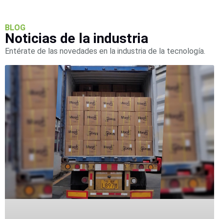
SAN /
eSATA
Discos
BLOG
Duros
Noticias de la industria
Mecánicos
Entérate de las novedades en la industria de la tecnología.
(HDD)
Memorias
SD /
Memorias
Micro
SD
Servidores
de
Aplicación
Unidades
de Estado
Sólido
(SSD)
Software
VMS y
Analíticas
EPCOM
Cloud
HIKVISION
Honeywell
Wisenet