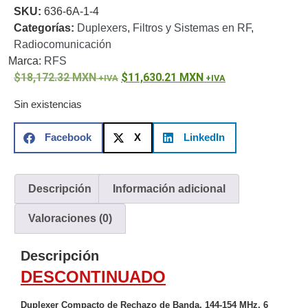
SKU:
636-6A-1-4
o
Categorías:
Duplexers
,
Filtros y Sistemas en RF
,
Refacciones
Probadores
Radiocomunicación
de
Marca:
RFS
Video
Transceptores
18,172.32
MXN
11,630.21
MXN
de Video
Cables y
Sin existencias
Conectores
Adaptador
Facebook
X
LinkedIn
a
RCA
Audio
y
Descripción
Información adicional
Video
Cable
Coaxial y
Valoraciones (0)
Conectores
Cables
Armados -
Descripción
Coaxial
Categoría
DESCONTINUADO
5e
Fibra
Óptica
Para
Duplexer Compacto de Rechazo de Banda,
144-154 MHz
, 6
Alimentación