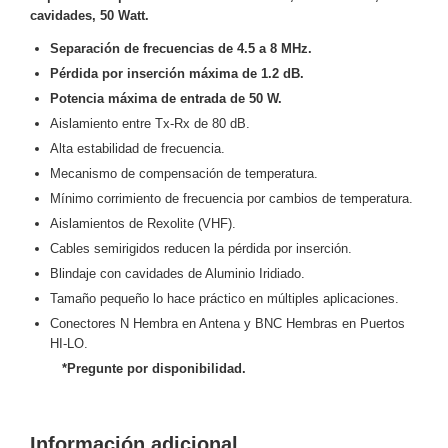
cavidades, 50 Watt.
y
Electricidad
RG59
Separación de frecuencias de 4.5 a 8 MHz.
Tipo
Pérdida por inserción máxima de 1.2 dB.
CaP
Telefónico
VGA
Potencia máxima de entrada de 50 W.
/ DVI /
Aislamiento entre Tx-Rx de 80 dB.
HDMI
Alta estabilidad de frecuencia.
Cámaras
Mecanismo de compensación de temperatura.
IP y NVRs
Mínimo corrimiento de frecuencia por cambios de temperatura.
Ambientes
Aislamientos de Rexolite (VHF).
Salinos
Cables semirigidos reducen la pérdida por inserción.
(Anticorrosión)
Antiexplosión
Bala
Codificadores
Blindaje con cavidades de Aluminio Iridiado.
y
Tamaño pequeño lo hace práctico en múltiples aplicaciones.
Decodificadores
Conectores N Hembra en Antena y BNC Hembras en Puertos
de
HI-LO.
Video
Cubo
Domo
*Pregunte por disponibilidad.
/ Eyeball /
Turret
Fisheye
y
Información adicional
Hemisféricas
Lente