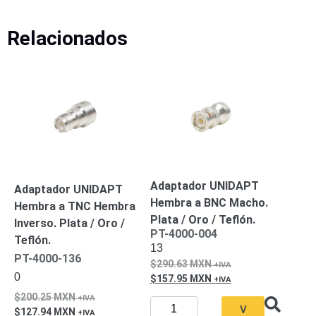
Turret
Especiales
Lente
Motorizado
Ocultas
Relacionados
-
Pinhole
PTZ
Videograbadoras
Analógicas
- TurboHD
TVI / AHD
/ CVI
Drones,
Robots e
Industrial
Cámaras
Adaptador UNIDAPT
Adaptador UNIDAPT
Industriales
Hembra a BNC Macho.
Hembra a TNC Hembra
Energía
Plata / Oro / Teflón.
Inverso. Plata / Oro /
Adaptadores
PT-4000-004
Teflón.
13
de
PT-4000-136
290.63
MXN
Pared
Baterías
Fuentes
0
157.95
MXN
de
200.25
MXN
Alimentación
Fuentes
V
127.94
MXN
de