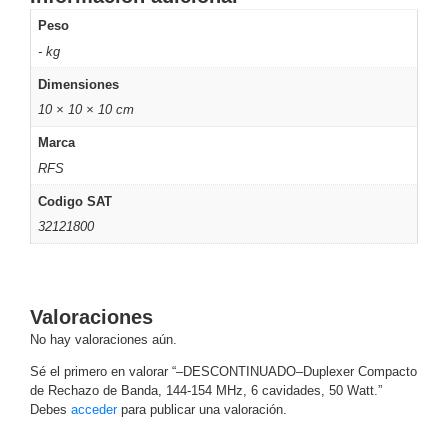
Motorizado
NVRs
Peso
Network
- kg
Video
Dimensiones
Recorders
Ocultas
10 × 10 × 10 cm
-
Pinhole
Profesionales
Marca
-
RFS
Caja
PTZ
Térmicas
WiFi
Codigo SAT
/ 4G /
32121800
Inalámbricas
Cámaras
y DVRs
HD
Valoraciones
TurboHD
No hay valoraciones aún.
/ AHD /
HD-TVI
Sé el primero en valorar “–DESCONTINUADO–Duplexer Compacto
Ambientes
de Rechazo de Banda, 144-154 MHz, 6 cavidades, 50 Watt.”
Salinos
Antiexplosión
Bala
Domo
Debes
acceder
para publicar una valoración.
/ Eyeball /