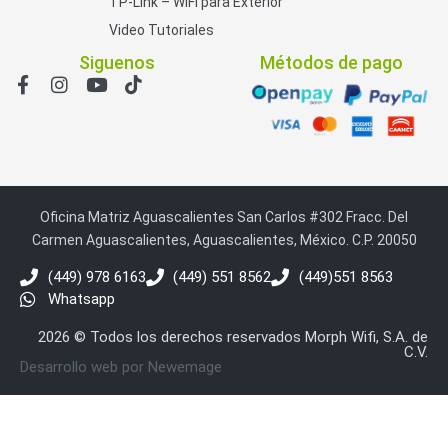
TP-Link – WiFi para Exterior
Video Tutoriales
Siguenos
Métodos de pago
Oficina Matriz Aguascalientes San Carlos #302 Fracc. Del
Carmen Aguascalientes, Aguascalientes, México. C.P. 20050
(449) 978 6163
(449) 551 8562
(449)551 8563
Whatsapp
2026 © Todos los derechos reservados Morph Wifi, S.A. de
C.V.
Desarrollo web por Newemage