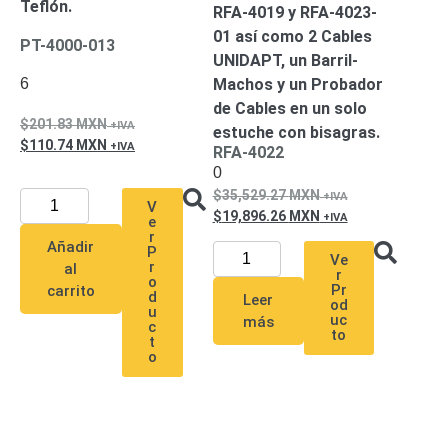
Teflón.
RFA-4019 y RFA-4023-
Pantallas
y
01 así como 2 Cables
PT-4000-013
Mobiliario
UNIDAPT, un Barril-
Accesorios
Mobiliario
6
Machos y un Probador
de
de Cables en un solo
Apoyo
Pantallas
201.83
MXN
estuche con bisagras.
110.74
MXN
/
RFA-4022
Monitores
Videowall
0
Seguridad
35,529.27
MXN
V
19,896.26
MXN
Protección
e
r
Contra
Añadir
P
Descargas
Ve
r
al
r
Coaxial
Corriente
o
Pr
carrito
d
Leer
Alterna
Corriente
od
u
uc
más
c
Directa
Redes
to
t
Servidores
o
/
Almacenamiento
Accesorios
Almacenamiento
NAS /