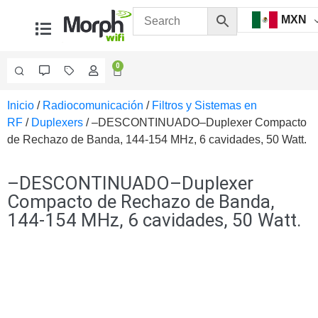
MXN
0
Inicio
/
Radiocomunicación
/
Filtros y Sistemas en
Videovigilancia
RF
/
Duplexers
/ –DESCONTINUADO–Duplexer Compacto
Accesorios
de Rechazo de Banda, 144-154 MHz, 6 cavidades, 50 Watt.
Generales
Accesorios
Ethernet y
–DESCONTINUADO–Duplexer
Fibra
Accesorios
Compacto de Rechazo de Banda,
para
144-154 MHz, 6 cavidades, 50 Watt.
Computadora
y
Smartphones
Cajas
de
Interconexión
Controladores
PTZ
Gabinetes