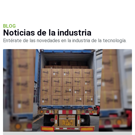
Pantallas
y
Mobiliario
Accesorios
Mobiliario
BLOG
de
Noticias de la industria
Apoyo
Pantallas
Entérate de las novedades en la industria de la tecnología.
/
Monitores
Videowall
Seguridad
Protección
Contra
Descargas
Coaxial
Corriente
Alterna
Corriente
Directa
Redes
Servidores
/
Almacenamiento
Accesorios
Almacenamiento
NAS /