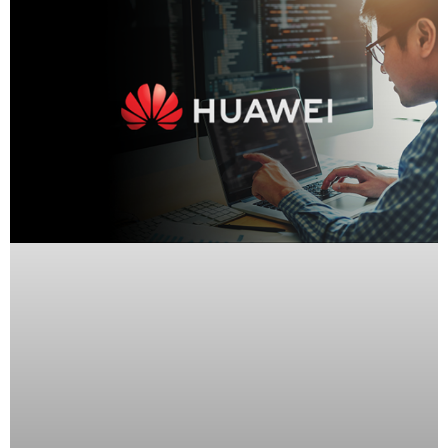
Wave
XMR
CEIBAII /
KAPOK
Videograbadoras
Móviles,
Dash
Cams y
Body
Cams
Accesorios
Body
Cams
(Portátiles)
Cámaras
Móviles
Dash
Cams
Videoporteros
e
Interfonos
Accesorios
Intercomunicadores
Videoporteros
Analógicos
Videoporteros
IP