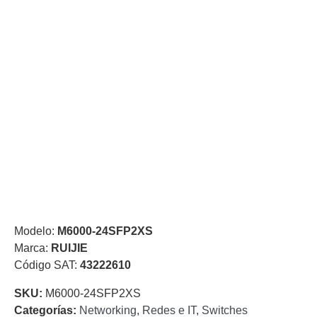
de Acero
para DVR
y
NVR
Gabinetes
para
Cámaras
Iluminadores
IR y de
Luz
y
Blanca
Kits
al
Extensores,
Convertidores
,
Divisores,
Modelo:
M6000-24SFP2XS
HDMI,
Marca:
RUIJIE
VGA,
Código SAT:
43222610
DVI
Lentes
Micrófonos
Montajes
y Brackets
SKU:
M6000-24SFP2XS
para
Categorías:
Networking
,
Redes e IT
,
Switches
Cámaras
Partes