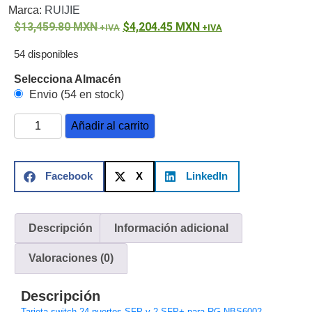
Marca:
RUIJIE
o
13,459.80
MXN
4,204.45
MXN
Refacciones
Probadores
de
54 disponibles
Video
Transceptores
Selecciona Almacén
de Video
Envio (54 en stock)
Cables y
Conectores
Añadir al carrito
Adaptador
a
RCA
Audio
Facebook
X
LinkedIn
y
Video
Cable
Coaxial y
Descripción
Información adicional
Conectores
Cables
Armados -
Valoraciones (0)
Coaxial
Categoría
5e
Fibra
Descripción
Óptica
Para
Alimentación
Tarjeta switch 24 puertos SFP y 2 SFP+ para RG-NBS6002