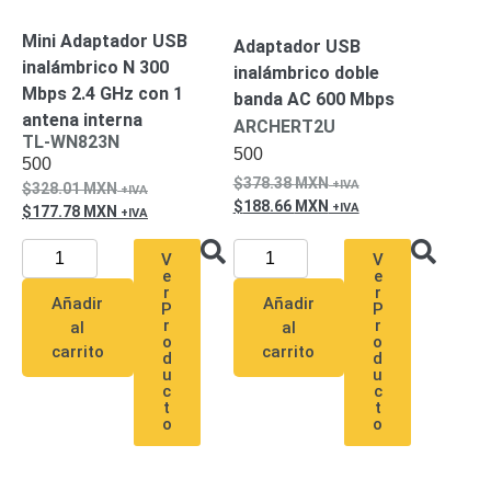
Alimentación
Mini Adaptador USB
Adaptador USB
con
inalámbrico N 300
inalámbrico doble
Respaldo
Inyectores
Mbps 2.4 GHz con 1
banda AC 600 Mbps
PoE
PDU
Plantas
antena interna
ARCHERT2U
de
TL-WN823N
500
Energía
PoE
500
de Largo
378.38
MXN
328.01
MXN
188.66
MXN
Alcance
UPS
177.78
MXN
- No Break
V
V
Kits-
e
e
Sistemas
r
r
Añadir
Añadir
Completos
P
P
r
r
al
al
IP
o
o
carrito
carrito
Megapixel
TurboHD
d
d
u
u
de 4
c
c
Canales
TurboHD
t
t
o
o
de 8
Canales
Monitores