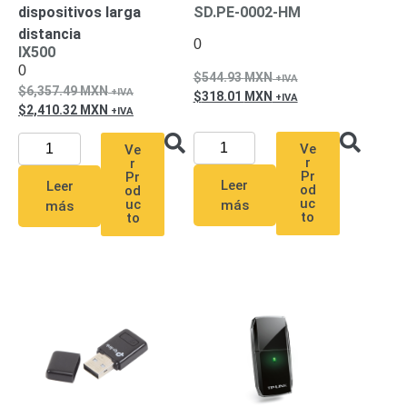
Turret
Especiales
Lente
dispositivos larga
SD.PE-0002-HM
Motorizado
Ocultas
distancia
0
-
IX500
0
Pinhole
PTZ
Videograbadoras
544.93
MXN
6,357.49
MXN
Analógicas
318.01
MXN
2,410.32
MXN
- TurboHD
TVI / AHD
Ve
Ve
/ CVI
r
r
Pr
Pr
Drones,
Leer
Leer
od
od
Robots e
uc
uc
más
más
Industrial
to
to
Cámaras
Industriales
Energía
Adaptadores
de
Pared
Baterías
Fuentes
de
Alimentación
Fuentes
de