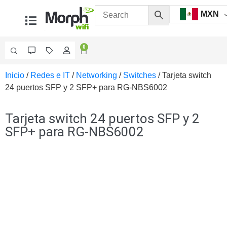
MXN
0
Inicio
/
Redes e IT
/
Networking
/
Switches
/ Tarjeta switch
Videovigilancia
24 puertos SFP y 2 SFP+ para RG-NBS6002
Accesorios
Generales
Accesorios
Tarjeta switch 24 puertos SFP y 2
Ethernet y
SFP+ para RG-NBS6002
Fibra
Accesorios
para
Computadora
y
Smartphones
Cajas
de
Interconexión
Controladores
PTZ
Gabinetes