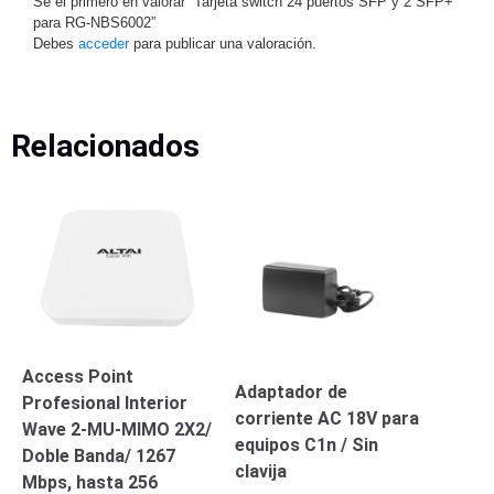
Sé el primero en valorar “Tarjeta switch 24 puertos SFP y 2 SFP+
para RG-NBS6002”
Motorizado
NVRs
Debes
acceder
para publicar una valoración.
Network
Video
Recorders
Ocultas
-
Relacionados
Pinhole
Profesionales
-
Caja
PTZ
Térmicas
WiFi
/ 4G /
Inalámbricas
Cámaras
y DVRs
HD
TurboHD
Access Point
/ AHD /
Adaptador de
HD-TVI
Profesional Interior
corriente AC 18V para
Ambientes
Wave 2-MU-MIMO 2X2/
equipos C1n / Sin
Salinos
Antiexplosión
Bala
Domo
Doble Banda/ 1267
clavija
/ Eyeball /
Mbps, hasta 256